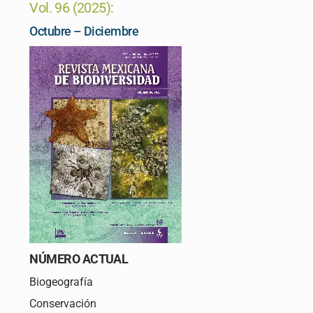
Vol. 96 (2025):
Skip
to
Octubre – Diciembre
content
NÚMERO ACTUAL
Biogeografía
Conservación