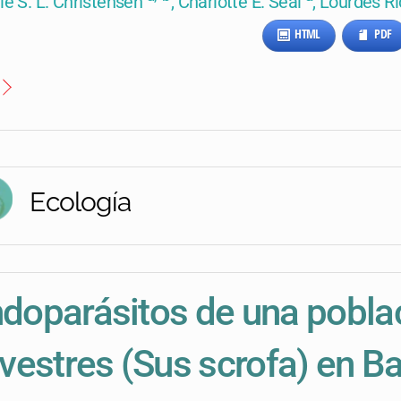
lie S. L. Christensen
, Charlotte E. Seal
, Lourdes R
HTML
PDF
Ecología
doparásitos de una pobla
lvestres (Sus scrofa) en