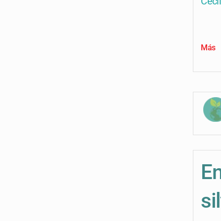
Ceci
Más
En
si