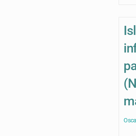
Is
in
pa
(N
ma
Osc