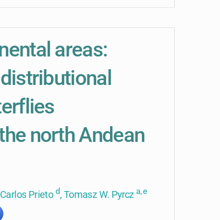
nental areas:
distributional
erflies
 the north Andean
d
a, e
, Carlos Prieto
, Tomasz W. Pyrcz