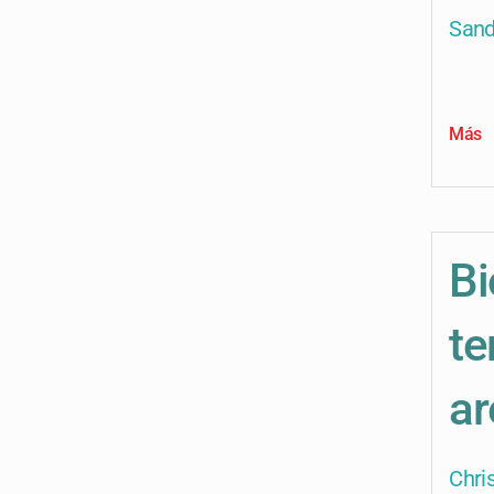
Sand
Más
Bi
te
ar
Chri