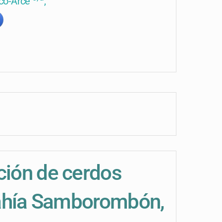
ico-Arce
,
ción de cerdos
 Bahía Samborombón,