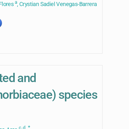
a
Flores
, Crystian Sadiel Venegas-Barrera
ted and
horbiaceae) species
c, d
*