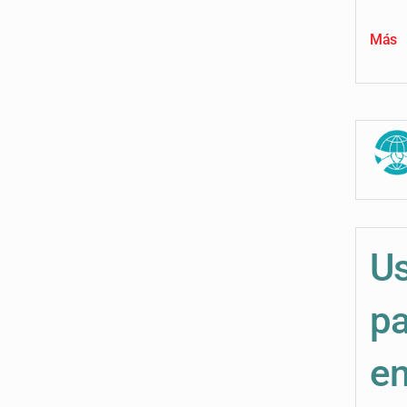
Más
Us
pa
en