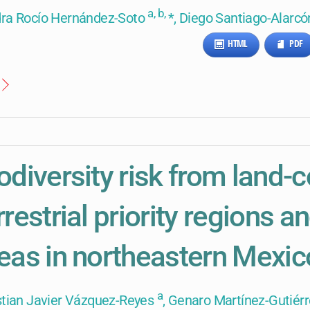
a, b,
ra Rocío Hernández-Soto
*, Diego Santiago-Alarc
HTML
PDF
odiversity risk from land-
rrestrial priority regions a
eas in northeastern Mexic
a
stian Javier Vázquez-Reyes
, Genaro Martínez-Gutiér