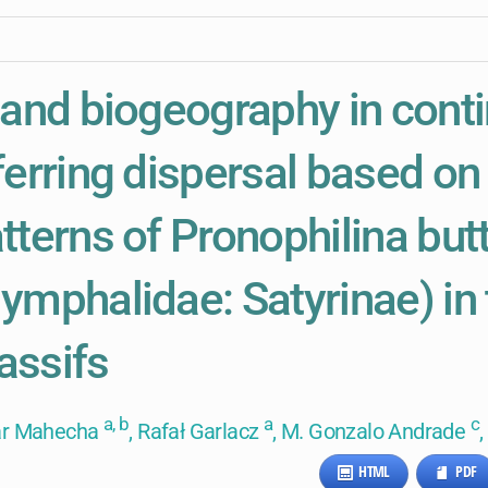
land biogeography in conti
ferring dispersal based on 
tterns of Pronophilina butt
ymphalidae: Satyrinae) in
ssifs
a, b
a
c
ar Mahecha
, Rafał Garlacz
, M. Gonzalo Andrade
HTML
PDF