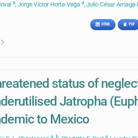
a
a
doval
, Jorge Víctor Horta-Vega
, Julio César Arriaga-
HTML
PDF
reatened status of neglec
derutilised Jatropha (Eup
demic to Mexico
a,
b
a