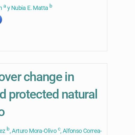
a
b
ón
y Nubia E. Matta
cover change in
nd protected natural
o
b
c
rez
, Arturo Mora-Olivo
, Alfonso Correa-