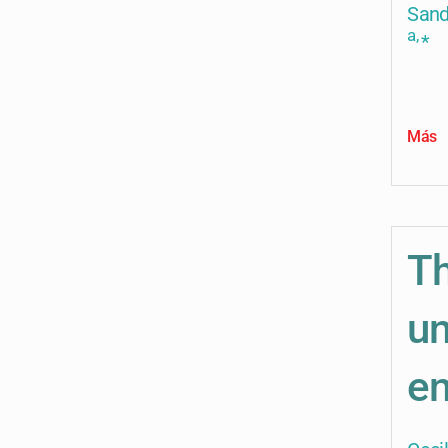
San
a,
*
Más
Th
un
en