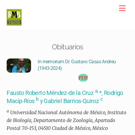
Skip
Me
to
content
Obituarios
In memoriam Dr. Gustavo Casas Andreu
(1943-2024)
PDF
a,
Fausto Roberto Méndez-de la Cruz
*, Rodrigo
b
c
Macip-Ríos
y Gabriel Barrios-Quiroz
a
Universidad Nacional Autónoma de México, Instituto
de Biología, Departamento de Zoología, Apartado
Postal 70-153, 04510 Ciudad de México, México