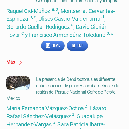
Cercopidae): distribución espacial y temporal
a, b
Raquel Cid-Muñoz
, Montserrat Cervantes-
b, c
d
Espinoza
, Ulises Castro-Valderrama
,
a
Gerardo Cuellar-Rodríguez
, David Cibrián-
e
b,
Tovar
y Francisco Armendáriz-Toledano
*
HTML
PDF
Más
La presencia de Dendroctonus es diferente
entre especies de pinos y sus diámetros en la
región del Parque Nacional Cofre de Perote,
México
a
María Fernanda Vázquez-Ochoa
, Lázaro
a
Rafael Sánchez-Velásquez
, Guadalupe
a
Hernández-Vargas
, Sara Patricia Ibarra-