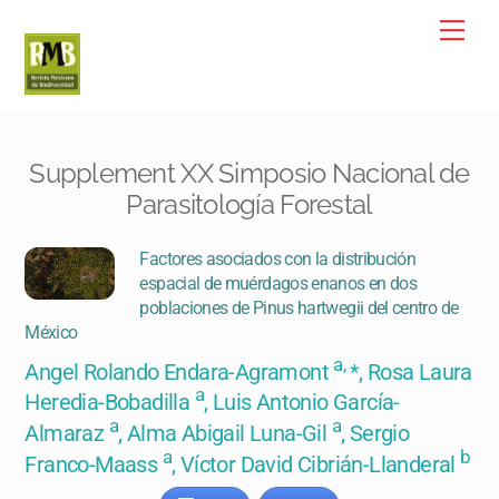
Skip
Me
to
content
Supplement XX Simposio Nacional de
Parasitología Forestal
Factores asociados con la distribución
espacial de muérdagos enanos en dos
poblaciones de Pinus hartwegii del centro de
México
a,
Angel Rolando Endara-Agramont
*, Rosa Laura
a
Heredia-Bobadilla
, Luis Antonio García-
a
a
Almaraz
, Alma Abigail Luna-Gil
, Sergio
a
b
Franco-Maass
, Víctor David Cibrián-Llanderal