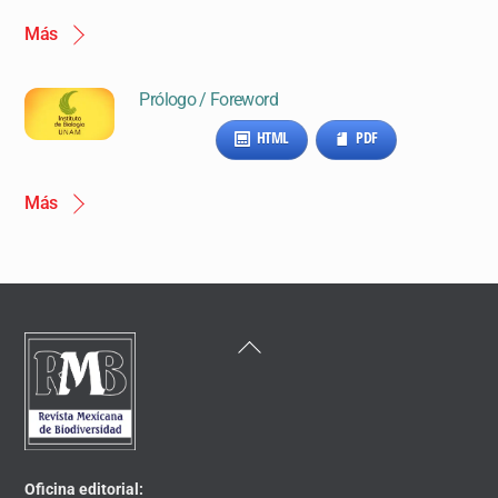
Más
Prólogo / Foreword
HTML
PDF
Más
Back
To
Top
Oficina editorial: