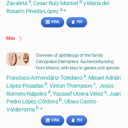
a
b
Zavaleta
, Cesar Ruiz-Montiel
y María del
a,
Rosario Pineda-López
*
HTML
PDF
Más
Overview of spittlebugs of the family
Cercopidae (Hemiptera: Auchenorrhyncha)
from Mexico, with keys to genera and species
a
Francisco Armendáriz-Toledano
, Misael Adrián
b
c
López-Posadas
, Vinton Thompson
, Jesús
d
e
Romero-Nápoles
, Youssef Utrera-Vélez
, Juan
b
Pedro López-Córdova
, Ulises Castro-
b,
Valderrama
*
HTML
PDF