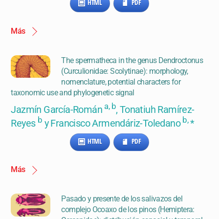
HTML
PDF
Más
The spermatheca in the genus Dendroctonus
(Curculionidae: Scolytinae): morphology,
nomenclature, potential characters for
taxonomic use and phylogenetic signal
a, b
Jazmín García-Román
, Tonatiuh Ramírez-
b
b,
Reyes
y Francisco Armendáriz-Toledano
*
HTML
PDF
Más
Pasado y presente de los salivazos del
complejo Ocoaxo de los pinos (Hemiptera: