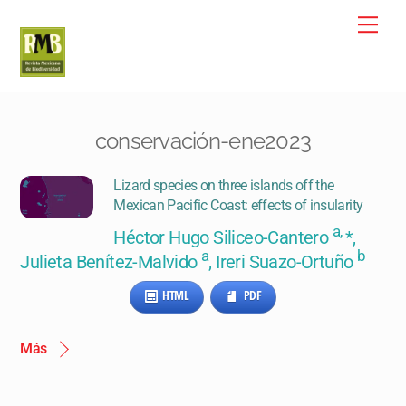
Skip
Me
to
content
conservación-ene2023
Lizard species on three islands off the
Mexican Pacific Coast: effects of insularity
a,
Héctor Hugo Siliceo-Cantero
*,
a
b
Julieta Benítez-Malvido
, Ireri Suazo-Ortuño
HTML
PDF
Más