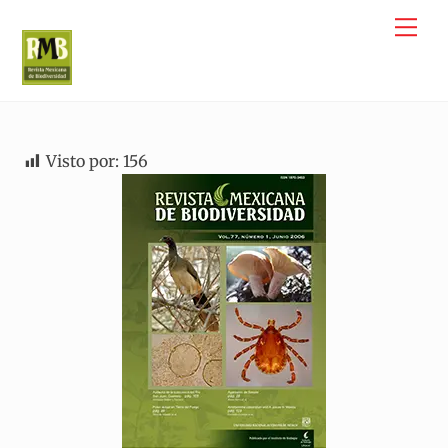
Skip
Me
to
content
Visto por:
156