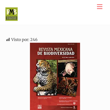
Skip
Me
to
content
Visto por:
246