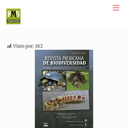
Skip
Me
to
content
Visto por:
182