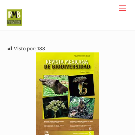
Skip
Me
to
content
Visto por:
188