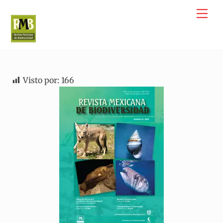
Skip
Me
to
content
Visto por:
166