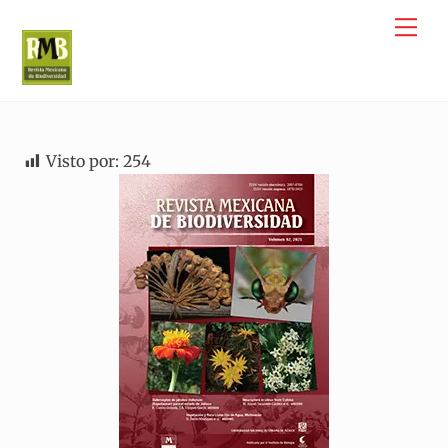
Skip
Me
to
content
Visto por:
254