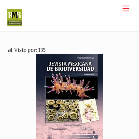
Skip
Me
to
content
Visto por:
135