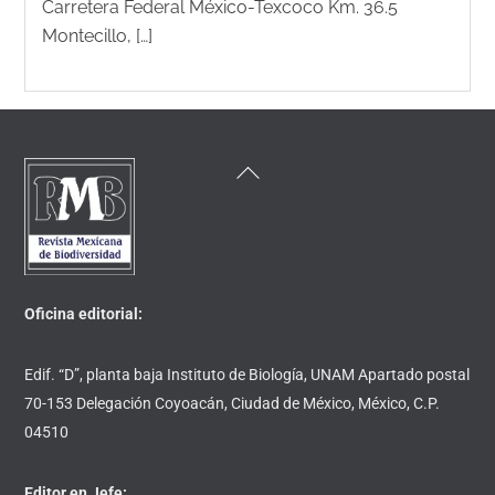
Carretera Federal México-Texcoco Km. 36.5
Montecillo, […]
Back
To
Top
Oficina editorial:
Edif. “D”, planta baja Instituto de Biología, UNAM Apartado postal
70-153 Delegación Coyoacán, Ciudad de México, México, C.P.
04510
Editor en Jefe: