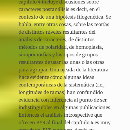
capítulo 4 incluye discusiones sobre
caracteres postanálisis es decir, en el
contexto de una hipótesis filogenética. Se
habla, entre otras cosas, sobre las teorías
de distintos niveles resultantes del
análisis de caracteres, de distintos
métodos de polaridad, de homoplasia,
sinapomorfías y los tipos de grupos
resultantes de usar las unas o las otras
para agrupar. Una ojeada de la literatura
hace evidente cómo algunas ideas
contemporáneas de la sistemática (i.e.,
longitudes de ramas) han confundido
evidencia con inferencia al punto de ser
indistinguibles en algunas publicaciones.
Entonces el análisis introspectivo que
ofrecen BYS al final del capítulo 4 es muy