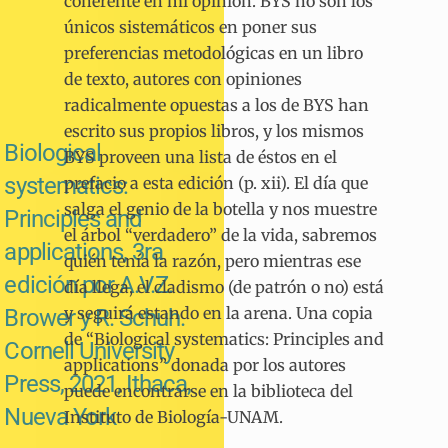
coherente en mi opinión. BYS no son los
únicos sistemáticos en poner sus
preferencias metodológicas en un libro
de texto, autores con opiniones
radicalmente opuestas a los de BYS han
escrito sus propios libros, y los mismos
Biological
BYS proveen una lista de éstos en el
systematics:
prefacio a esta edición (p. xii). El día que
salga el genio de la botella y nos muestre
Principles and
el árbol “verdadero” de la vida, sabremos
applications, 3ra
quién tenía la razón, pero mientras ese
edición por A.V.Z.
día llega, el cladismo (de patrón o no) está
y seguirá estando en la arena. Una copia
Brower y R. Schuh.
de “Biological systematics: Principles and
Cornell University
applications” donada por los autores
Press, 2021, Ithaca,
puede encontrarse en la biblioteca del
Nueva York
Instituto de Biología-UNAM.