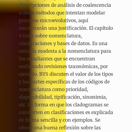
descripciones de análisis de coalescencia
u otros métodos que intentan modelar
procesos microevolutivos, aquí
encontrarán una justificación. El capítulo
8 trata sobre nomenclatura,
clasificaciones y bases de datos. Es una
entrada modesta a la nomenclatura para
los estudiantes que se encuentran
realizando revisiones taxonómicas, por
ejemplo. BYS discuten el valor de los tipos
y las partes específicas de los códigos de
nomenclatura como prioridad,
disponibilidad, tipificación, sinonimia,
etc. La forma en que los cladogramas se
convierten en clasificaciones es explicada
de forma sencilla y con ejemplos. Se
ofrece una buena reflexión sobre las