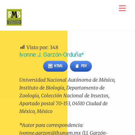
Skip
Me
to
content
Visto por:
348
Ivonne J. Garzón-Orduña*
HTML
PDF
Universidad Nacional Autónoma de México,
Instituto de Biología, Departamento de
Zoología, Colección Nacional de Insectos,
Apartado postal 70-153, 04510 Ciudad de
México, México
*Autor para correspondencia:
ivonne.garzon@ib.unam.mx (I.J. Garzón-