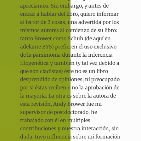
apreciamos. Sin embargo, y antes de
entrar a hablar del libro, quiero informar
al lector de 2 cosas, una advertida por los
mismos autores al comienzo de su libro:
tanto Brower como Schuh (de aquí en
adelante BYS) prefieren el uso exclusivo
de la parsimonia durante la inferencia
filogenética y también (y tal vez debido a
que son cladistas) éste no es un libro
desprendido de opiniones, ni preocupado
por si éstas reciben o no la aprobación de
la mayoría. La otra es sobre la autora de
esta revisión, Andy Brower fue mi
supervisor de postdoctorado, he
trabajado con él en múltiples
contribuciones y nuestra interacción, sin
duda, tuvo influencia sobre mi formación