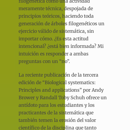
filogenética como una actividad
meramente técnica, despojada de
principios teóricos, haciendo toda
generación de árboles filogenéticos un
ejercicio válido de sistemática, sin
importar cómo. ¿Es esta actitud
intencional? ¿está bien informada? Mi
intuición es responder a ambas
preguntas con un “no”.
La reciente publicación de la tercera
edición de “Biological systematics:
Principles and applications” por Andy
Brower y Randall Toby Schuh ofrece un
antídoto para los estudiantes y los
practicantes de la sistemática que
también temen la erosión del valor
científico de la disciplina que tanto