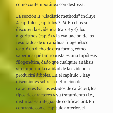
como contemporánea con destreza.
La sección II “Cladistic methods” incluye
4 capítulos (capítulos 3-6). En ellos se
discuten la evidencia (cap. 3 y 4), los
algoritmos (cap. 5) y la evaluación de los
resultados de un análisis filogenético
(cap. 6), o dicho de otra forma, cómo
sabemos qué tan robusta es una hipótesis
filogenética, dado que cualquier análisis
sin importar la calidad de la evidencia
producirá árboles. En el capítulo 3 hay
discusiones sobre la definición de
caracteres (vs. los estados de carácter), los
tipos de caracteres y su tratamiento (i.e.,
distintas estrategias de codificación). En
contraste con el capítulo anterior, el