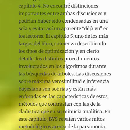
capítulo 4. No encontré distinciones
importantes entre ambas discusiones y
podrían haber sido condensadas en una
sola y evitar así un aparente “déjà vu” en
los lectores. El capítulo 5, uno de los más
largos del libro, comienza describiendo
los tipos de optimización y, en cierto
detalle, los distintos procedimientos
involucrados en los algoritmos durante
las búsquedas de árboles. Las discusiones
sobre máxima verosimilitud e inferencia
bayesiana son sobrias y están más
enfocadas en las características de estos
métodos que contrastan con las de la
cladística que en su minucia analítica. En
este capítulo, BYS rebaten varios mitos
metodológicos acerca de la parsimonia