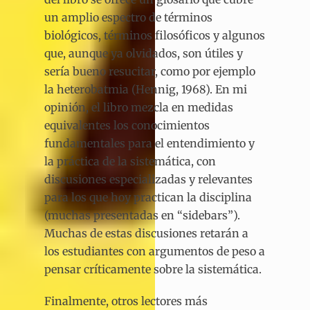
un amplio espectro de términos
biológicos, términos filosóficos y algunos
que, aunque ya olvidados, son útiles y
sería bueno resucitar, como por ejemplo
la heterobatmia (Hennig, 1968). En mi
opinión, el libro mezcla en medidas
equivalentes los conocimientos
fundamentales para el entendimiento y
la práctica de la sistemática, con
discusiones especializadas y relevantes
para los que hoy practican la disciplina
(muchas presentadas en “sidebars”).
Muchas de estas discusiones retarán a
los estudiantes con argumentos de peso a
pensar críticamente sobre la sistemática.
Finalmente, otros lectores más