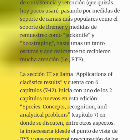
de consistencia y retención (que quizás
hoy pocos usan), pasando por medidas de
soporte de ramas más populares como el
soporte de Bremer y medidas de
remuestreo como “jackknife” y
“boostraping”, hasta unas un tanto
oscuras y que realmente no recibieron
mucha atención (i.e., PTP).
La sección III se llama “Applications of
cladistics results” y cuenta con 6
capítulos (7-12). Inicia con uno de los 2
capítulos nuevos en esta edición:
“Species: Concepts, recognition, and
analytical problems” (capítulo 7) en
donde se discuten, entre otros aspectos,
la innecesaria (desde el punto de vista de
BYS y que comparto) preocupación de los