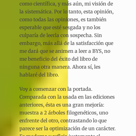
como científica, y más aún, mi visión de
la sistemática. Por lo tanto, esta opinión,
como todas las opiniones, es también
esperable que esté sesgada y no los
culparía de leerla con sospecha. Sin
embargo, más allá de la satisfacción que
me dará que se animen a leer a BYS, no
me beneficio del éxito del libro de
ninguna otra manera. Ahora sí, les
hablaré del libro.
Voy a comenzar con la portada.
Comparada con la usada en las ediciones
anteriores, ésta es una gran mejoría:
muestra a 2 árboles filogenéticos, uno
enfrente del otro, contrastando lo que
parece ser la optimización de un carácter.