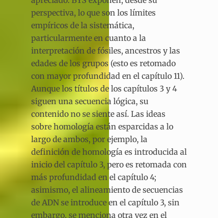
apreciado. BYS exponen, desde su
perspectiva, lo que son los límites
empíricos de la sistemática,
particularmente en cuanto a la
interpretación de fósiles, ancestros y las
edades de los grupos (esto es retomado
con mayor profundidad en el capítulo 11).
Aunque los títulos de los capítulos 3 y 4
siguen una secuencia lógica, su
contenido no se siente así. Las ideas
sobre homología están esparcidas a lo
largo de ambos, por ejemplo, la
definición de homología es introducida al
inicio del capítulo 3, pero es retomada con
más profundidad en el capítulo 4;
asimismo, el alineamiento de secuencias
de ADN se introduce en el capítulo 3, sin
embargo, se menciona otra vez en el