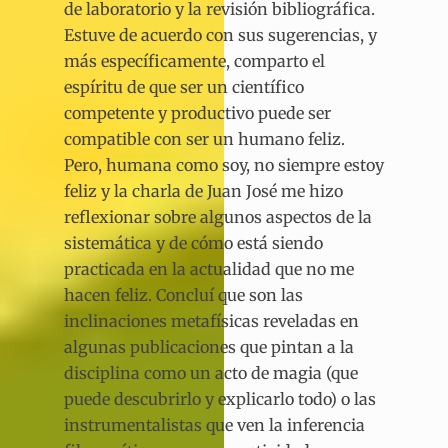
de laboratorio y la revisión bibliográfica.
Estuve de acuerdo con sus sugerencias, y
más específicamente, comparto el
espíritu de que ser un científico
competente y productivo puede ser
compatible con ser un humano feliz.
Pero, humana como soy, no siempre estoy
feliz y la charla de Juan José me hizo
reflexionar sobre algunos aspectos de la
sistemática y de cómo está siendo
practicada en la actualidad que no me
hacen feliz. Concluí que son las
inclinaciones metafísicas reveladas en
algunas publicaciones que pintan a la
disciplina como un acto de magia (que
puede descubrirlo y explicarlo todo) o las
instrumentalistas que ven la inferencia