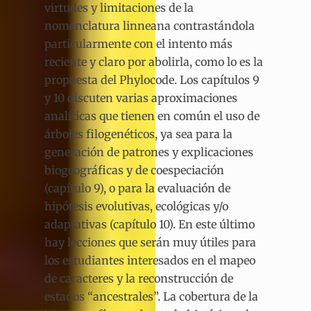
virtudes y limitaciones de la
nomenclatura linneana contrastándola
particularmente con el intento más
reciente y claro por abolirla, como lo es la
propuesta del Phylocode. Los capítulos 9
y 10 discuten varias aproximaciones
analíticas que tienen en común el uso de
árboles filogenéticos, ya sea para la
generación de patrones y explicaciones
biogeográficas y de coespeciación
(capítulo 9), o para la evaluación de
hipótesis evolutivas, ecológicas y/o
adaptativas (capítulo 10). En este último
hay lecciones que serán muy útiles para
los estudiantes interesados en el mapeo
de caracteres y la reconstrucción de
estados “ancestrales”. La cobertura de la