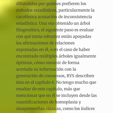
difundidos por quienes prefieren los
métodos estadísticos, particularmente la
cacofónica acusación de inconsistencia
estadística. Una vez obtenido un árbol
filogenético, el siguiente paso es evaluar
con qué tanta robustez están apoyadas
las afirmaciones de relaciones
expresadas en él, o en el caso de haber
encontrado múltiples árboles igualmente
óptimos, cómo resumir de forma
acertada su información con la
generación de consensos, BYS describen
ésto en el capítulo 6. No tengo mucho que
resaltar de este capítulo, más que
mencionar que en él se incluyen desde las
cuantificaciones de homoplasia y
sinapomorfias clásicas, como los índices