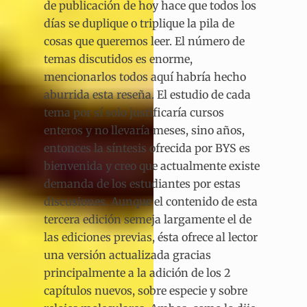
de publicación de hoy hace que todos los
días se duplique o triplique la pila de
cosas que queremos leer. El número de
temas discutidos es enorme,
mencionarlos todos aquí habría hecho
aburrida esta reseña. El estudio de cada
tema por sí solo justificaría cursos
enteros y no llevaría meses, sino años,
entonces la síntesis ofrecida por BYS es
bienvenida y creo que actualmente existe
demanda de los estudiantes por estas
discusiones. Aunque el contenido de esta
tercera edición semeja largamente el de
las ediciones previas, ésta ofrece al lector
una versión actualizada gracias
principalmente a la adición de los 2
capítulos nuevos, sobre especie y sobre