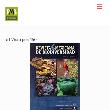
Skip
Me
to
content
Visto por:
160