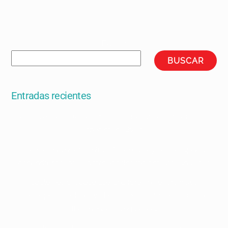
Buscar
BUSCAR
Entradas recientes
Selective-OCR protocol for mass digitization of herbarium
specimen labels
The mountains of central Mexico: a phytogeographical
conundrum resolved through floristic similarity analyses
Strategies of space use and foraging effort in two
Neotropical flocking warbler species (Parulidae) during
their nonbreeding period