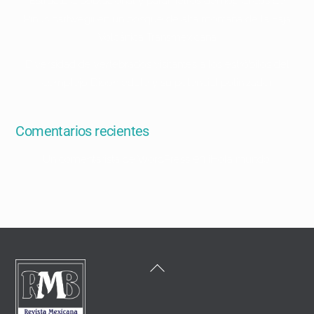
Estructura poblacional y parámetros demográficos de
Pinus hartwegii en un bosque de alta montaña de la Faja
Volcánica Transmexicana
Diversidad de vertebrados visitantes a los estróbilos del
complejo Dioon edule y su potencial polinizador
Comentarios recientes
en
Un comentarista de WordPress
¡Hola mundo!
Back
To
Top