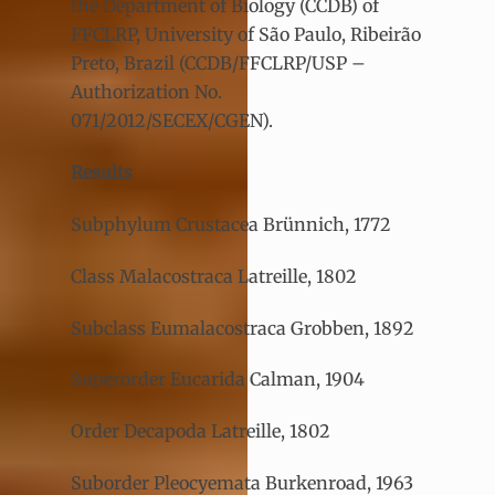
the Department of Biology (CCDB) of
FFCLRP, University of São Paulo, Ribeirão
Preto, Brazil (CCDB/FFCLRP/USP –
Authorization No.
071/2012/SECEX/CGEN).
Results
Subphylum Crustacea Brünnich, 1772
Class Malacostraca Latreille, 1802
Subclass Eumalacostraca Grobben, 1892
Superorder Eucarida Calman, 1904
Order Decapoda Latreille, 1802
Suborder Pleocyemata Burkenroad, 1963