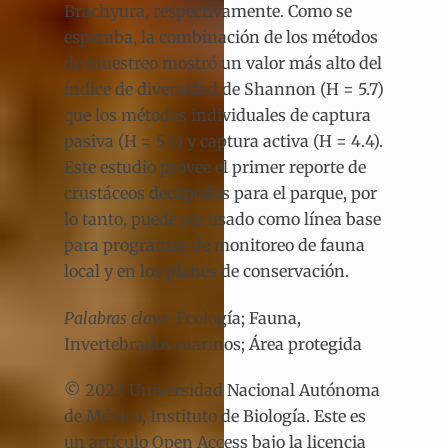
Brachyura, respectivamente. Como se
esperaba, la combinación de los métodos
de muestreo mostró un valor más alto del
índice de diversidad de Shannon (H = 5.7)
que los métodos individuales de captura
pasiva (H = 5.6) y captura activa (H = 4.4).
Este estudio provee el primer reporte de
crustáceos decápodos para el parque, por
lo tanto, puede ser usado como línea base
para programas de monitoreo de fauna
local y en los planes de conservación.
Palabras clave:
Ecología; Fauna,
Invertebrados marinos; Área protegida
© 2022 Universidad Nacional Autónoma
de México, Instituto de Biología. Este es
un artículo Open Access bajo la licencia