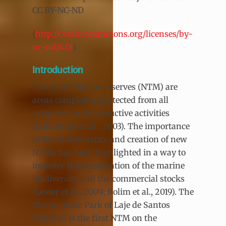
CC BY-NC-ND
(
http://creativecommons.org/licenses/by-
nc-nd/4.0/
).
Introduction
“No-take” Marine reserves (NTM) are
areas completely protected from all
extractive and destructive activities
(Lubchenco et al., 2003). The importance
of the maintenance and creation of new
NTMs has been highlighted in a way to
improve the preservation of the marine
biodiversity and the commercial stocks
(Lester et al., 2009; Rolim et al., 2019). The
Marine State Park of Laje de Santos
(MSPLS) is the first NTM on the