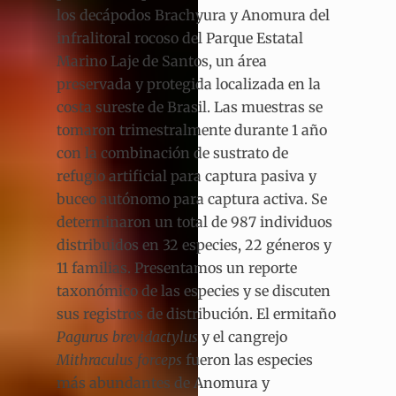
los decápodos Brachyura y Anomura del
infralitoral rocoso del Parque Estatal
Marino Laje de Santos, un área
preservada y protegida localizada en la
costa sureste de Brasil. Las muestras se
tomaron trimestralmente durante 1 año
con la combinación de sustrato de
refugio artificial para captura pasiva y
buceo autónomo para captura activa. Se
determinaron un total de 987 individuos
distribuidos en 32 especies, 22 géneros y
11 familias. Presentamos un reporte
taxonómico de las especies y se discuten
sus registros de distribución. El ermitaño
Pagurus brevidactylus
y el cangrejo
Mithraculus forceps
fueron las especies
más abundantes de Anomura y