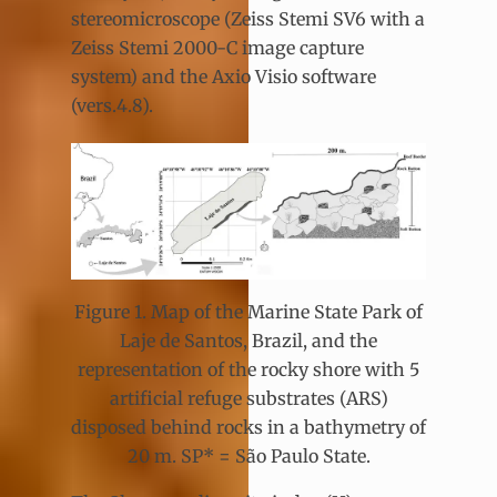
stereomicroscope (Zeiss Stemi SV6 with a
Zeiss Stemi 2000-C image capture
system) and the Axio Visio software
(vers.4.8).
Figure 1. Map of the Marine State Park of
Laje de Santos, Brazil, and the
representation of the rocky shore with 5
artificial refuge substrates (ARS)
disposed behind rocks in a bathymetry of
20 m. SP* = São Paulo State.