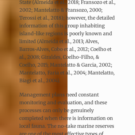
State (Almeida et al., 2018; Fransozo et al.,
2002; Mantelatto & Fransozo, 2000;
Terossi et al., 2018); however, the detailed
information of this group inhabiting
island-like regions is poorly known and
limited (Almeida et al., 2013; Alves,
Barros-Alves, Cobo et al., 2012; Coelho et
al., 2008; Giraldes, Coelho-Filho, &
Coelho, 2015; Mantelatto & Garcia, 2002;
Mantelatto, Faria et al., 2004; Mantelatto,
Biagi et al., 2004).
Management plans need constant
monitoring and evaluation, and these
processes can only be genuinely
completed when there is information on
local fauna. The no-take marine reserves
are one of the most effective types of