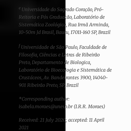
e
Universidade do Sagrado Coração, Pró-
Reitoria e Pós Graduação, Laboratório de
Sistemática Zoológica, Rua Irmã Arminda,
10-50m Jd Brasil, Bauru, 17011-160 SP, Brazil
f
Universidade de São Paulo, Faculdade de
Filosofia, Ciências e Letras de Ribeirão
Preto, Departamento de Biologica,
Laboratório de Bioecologia e Sistemática de
Crustáceos, Av. Bandeirantes 3900, 14040-
901 Ribeirão Preto, SP, Brazil
*Corresponding author:
isabela.moraes@unesp.br (I.R.R. Moraes)
Received: 21 July 2020; accepted: 11 April
2021