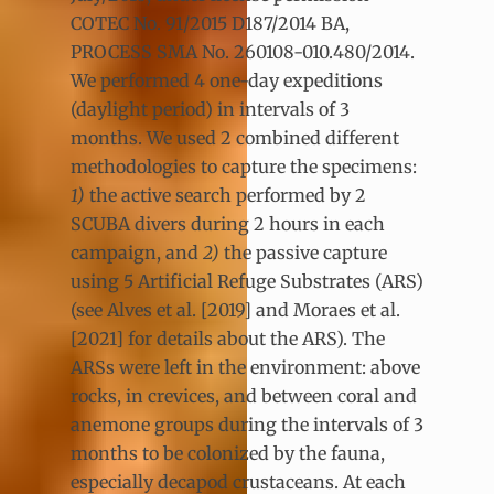
COTEC No. 91/2015 D187/2014 BA,
PROCESS SMA No. 260108-010.480/2014.
We performed 4 one-day expeditions
(daylight period) in intervals of 3
months. We used 2 combined different
methodologies to capture the specimens:
1)
the active search performed by 2
SCUBA divers during 2 hours in each
campaign, and
2)
the passive capture
using 5 Artificial Refuge Substrates (ARS)
(see Alves et al. [2019] and Moraes et al.
[2021] for details about the ARS). The
ARSs were left in the environment: above
rocks, in crevices, and between coral and
anemone groups during the intervals of 3
months to be colonized by the fauna,
especially decapod crustaceans. At each