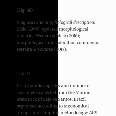
(Fig. 3B)
Diagnosis and morphological description:
Melo (1999); updated morphological
remarks: Ferreira & Melo (2016);
morphological and coloration comments:
Ferreira & Tavares (2017).
Table 1
List of studied species and number of
specimens collected from the Marine
State Park of Laje de Santos, Brazil
organized according to taxonomical
groups and sampling methodology: ARS