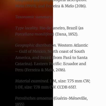
Melo (1999), and Ferreira & Melo (2016).
Taxonomic summary
Type locality.
Rio de Janeiro, Brazil (as
Porcellana monilifera
) (Dana, 1852).
Geographic distribution.
Western Atlantic
– Gulf of Mexico, North coast of South
America, and Brazil (from Pará to Santa
Catarina). Eastern Pacific: Ecuador and
Peru (Ferreira & Melo, 2016).
Material examined.
1 M, size: 7.75 mm CW;
1 OF, size: 7.78 mm CW. CCDB 6517.
Petrolisthes amoenus
(Guérin-Méneville,
1855)