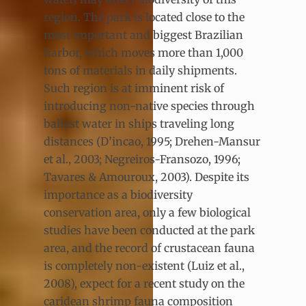
region. The park is located close to the
most important and biggest Brazilian
harbor, which moves more than 1,000
tons of materials in daily shipments.
Such region is at imminent risk of
introducing non-native species through
ballast water in ships traveling long
distances (D’incao, 1995; Drehen-Mansur
et al., 2003; Negreiros-Fransozo, 1996;
Tavares & Amouroux, 2003). Despite its
importance as a biodiversity
conservation area, only a few biological
studies have been conducted at the park
area, and the record of crustacean fauna
is completely non-existent (Luiz et al.,
2008), expect for a recent study on the
caridean shrimp fauna composition