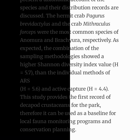
species and their distribution records are
discussed. The hermit crab
Pagurus
brevidactylus
and the crab
Mithraculus
forceps
were the most common species of
Anomura and Brachyura, respectively. As
expected, the combination of the
sampling methodologies showed a
higher Shannon diversity index value (H
= 5.7), than the individual methods of
ARS
(H = 5.6) and active capture (H = 4.4).
This study provides the first record of
decapod crustaceans for the park,
therefore it can be used as a baseline for
local fauna monitoring programs and
conservation planning.