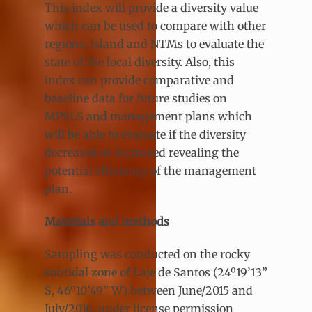
This index will provide a diversity value
which can be used to compare with other
regions, island and NTMs to evaluate the
state of the local diversity. Also, this
index can provide comparative and
baseline data for future studies on
MPSLS and management plans which
will be able to evaluate if the diversity
decreased or increased revealing the
potential efficiency of the management
plan.
Materials and methods
Sampling was conducted on the rocky
subtidal zone of Laje de Santos (24º19’13”
S, 46º10’49” W) between June/2015 and
July/2016, under license permission