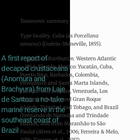
Taxonomic summary
Type locality
. Cuba (as
Porcellana
amoena
) (Guérin-Méneville, 1855).
A first report of
Geographic distribution.
Western Atlantic
– USA, Florida, Mexico: Yucatán, Cuba,
decapod crustaceans
Puerto Rico, Barbados, Colombia,
(Anomura and
Providence and Santa Marta Islands,
Brachyura) from Laje
Curacao and Bonaire, Venezuela, Los
de Santos: a no-take
Roques, Cubagua and Gran Roque
islands, Trinidad and Tobago, and Brazil
marine reserve in the
(Fernando de Noronha and Trindade
southeast coast of
Islands, and from Maranhão to São
Brazil
Paulo) (Alves et al., 2006; Ferreira & Melo,
2016; Tavares et al., 2017).