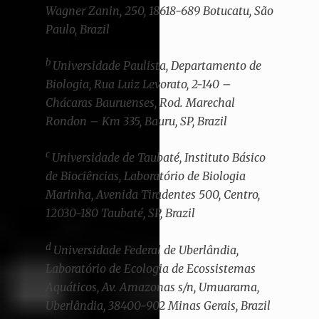
Wagner Zanin, 250, 18618-689 Botucatu, São
Paulo, Brazil
b
Universidade Paulista, Departamento de
Biologia, Rua Luiz Levorato, 2-140 –
Chácaras Bauruenses, Rod. Marechal
Rondon – Km 335, Bauru, SP, Brazil
c
Universidade de Taubaté, Instituto Básico
de Biociências, Laboratório de Biologia
Marinha, Avenida Tiradentes 500, Centro,
12030-180 Taubaté, SP, Brazil
d
Universidade Federal de Uberlândia,
Laboratório de Ecologia de Ecossistemas
Aquáticos, Av. Amazonas s/n, Umuarama,
Uberlândia, 38400-902 Minas Gerais, Brazil