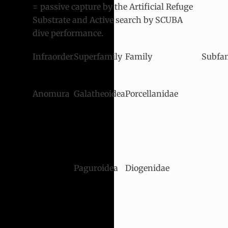
= passive capture by the Artificial Refuge
Substrate and Active search by SCUBA
dive performance.
Infraorder
Superfamily
Family
Subfa
Anomura
Galatheoidea
Porcellanidae
Paguroidea
Diogenidae