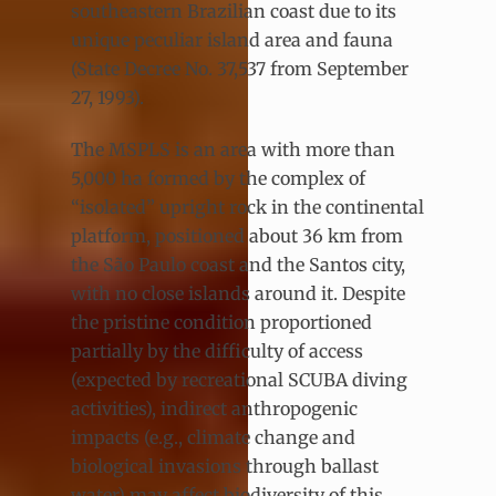
southeastern Brazilian coast due to its
unique peculiar island area and fauna
(State Decree No. 37,537 from September
27, 1993).
The MSPLS is an area with more than
5,000 ha formed by the complex of
“isolated” upright rock in the continental
platform, positioned about 36 km from
the São Paulo coast and the Santos city,
with no close islands around it. Despite
the pristine condition proportioned
partially by the difficulty of access
(expected by recreational SCUBA diving
activities), indirect anthropogenic
impacts (e.g., climate change and
biological invasions through ballast
water) may affect biodiversity of this