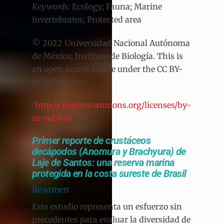
Keywords:
Ecology; Fauna; Marine
invertebrates; Protected area
© 2022 Universidad Nacional Autónoma
de México, Instituto de Biología. This is
an open access article under the CC BY-
NC-ND license
(
http://creativecommons.org/licenses/by-
nc-nd/4.0/
).
Primer reporte de crustáceos
decápodos (Anomura y Brachyura) de
Laje de Santos: una reserva marina
protegida en la costa sureste de Brasil
Resumen
Este estudio representa un esfuerzo sin
precedentes para evaluar la diversidad de