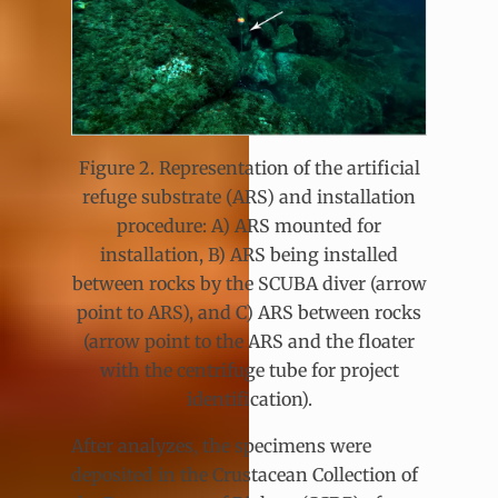
Figure 2. Representation of the artificial
refuge substrate (ARS) and installation
procedure: A) ARS mounted for
installation, B) ARS being installed
between rocks by the SCUBA diver (arrow
point to ARS), and C) ARS between rocks
(arrow point to the ARS and the floater
with the centrifuge tube for project
identification).
After analyzes, the specimens were
deposited in the Crustacean Collection of