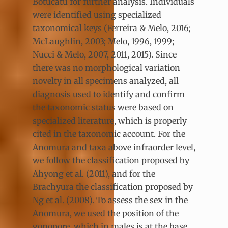
Botucatu for further analysis. Individuals
were identified using specialized
taxonomical keys (Ferreira & Melo, 2016;
McLaughlin, 2003; Melo, 1996, 1999;
Nucci & Melo, 2007, 2011, 2015). Since
there was no morphological variation
novelty in all specimens analyzed, all
diagnosis used to identify and confirm
the taxonomic status were based on
specialized literature, which is properly
cited in the taxonomic account. For the
Anomura and taxa above infraorder level,
we follow the classification proposed by
Ahyong et al. (2011), and for the
Brachyura the classification proposed by
Ng et al. (2008). To assess the sex in the
Anomura, we used the position of the
gonopore, which in males is at the base