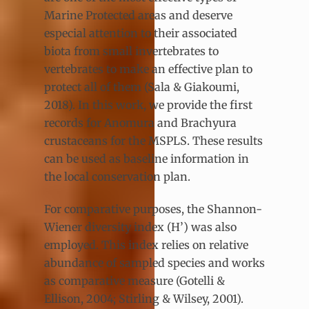
Marine Protected areas and deserve
especial attention to their associated
biota from small invertebrates to
vertebrates to make an effective plan to
protect all of them (Sala & Giakoumi,
2018). In this work, we provide the first
records for Anomura and Brachyura
crustaceans for the MSPLS. These results
can be used as baseline information in
the local conservation plan.
For comparative purposes, the Shannon-
Wiener diversity index (H’) was also
employed. This index relies on relative
abundance of sampled species and works
as comparative measure (Gotelli &
Ellison, 2004; Stirling & Wilsey, 2001).