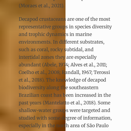
(Moraes et al., 2021).
Decapod crustaceans are one of the most
representative groups in species diversity
and trophic dynamics in marine
environments. In different substrates,
such as coral, rocky subtidal, and
intertidal zones they are especially
abundant (Abele, 1974; Alves et al., 2011;
Coelho et al., 2008; Randall, 1967; Terossi
et al., 2018). The knowledge of decapod
biodiversity along the southeastern
Brazilian coast has been increased in the
past years (Mantelatto et al., 2018). Some
shallow-water groups were targeted and
studied with some degree of information,
especially in the north area of São Paulo