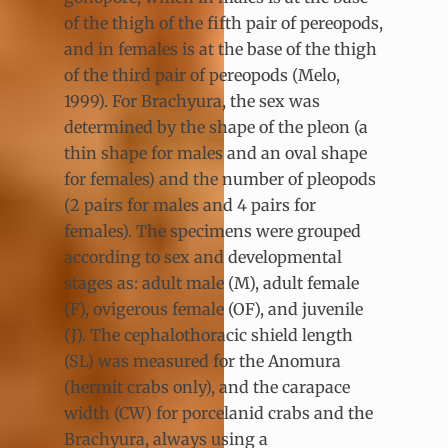
of the thigh of the fifth pair of pereopods,
and in females is at the base of the thigh
of the third pair of pereopods (Melo,
1999). For Brachyura, the sex was
determined by the shape of the pleon (a
thin shape for males and an oval shape
for females) and the number of pleopods
(2 pairs for males and 4 pairs for
females). The specimens were grouped
according to sex and developmental
stages as: adult male (M), adult female
(F), ovigerous female (OF), and juvenile
(J). The cephalothoracic shield length
(SL) was measured for the Anomura
(hermit crabs only), and the carapace
width (CW) for porcelanid crabs and the
Brachyura, always using a