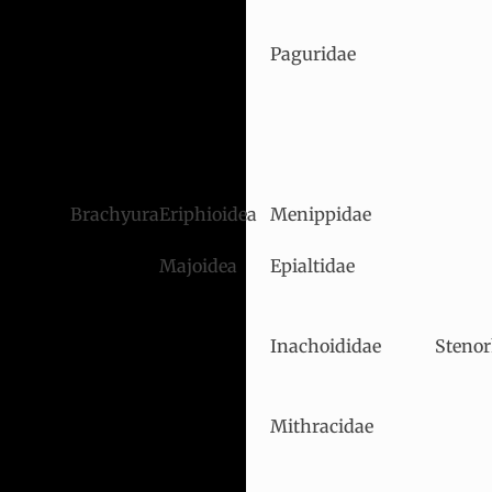
Paguridae
Brachyura
Eriphioidea
Menippidae
Majoidea
Epialtidae
Inachoididae
Steno
Mithracidae