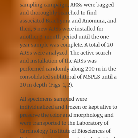
sampling campaign, ARSs were bagged
and thoroughly searched to find
associated Brachyura and Anomura, and
then, 5 new ARSs were installed for
another 3-month period until the one-
year sample was complete. A total of 20
ARSs were analyzed. The active search
and installation of the ARSs was
performed randomly along 200 m in the
consolidated sublittoral of MSPLS until a
20 m depth (Figs. 1, 2).
All specimens sampled were
individualized and frozen or kept alive to
preserve the color and morphology, and
were transported to the Laboratory of
Carcinology, Institute of Biosciences of