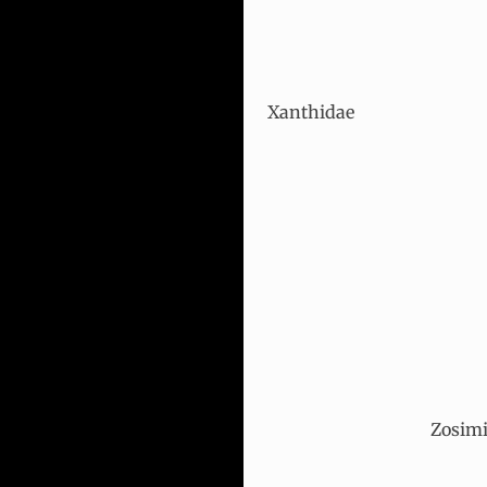
Xanthidae
Zosim