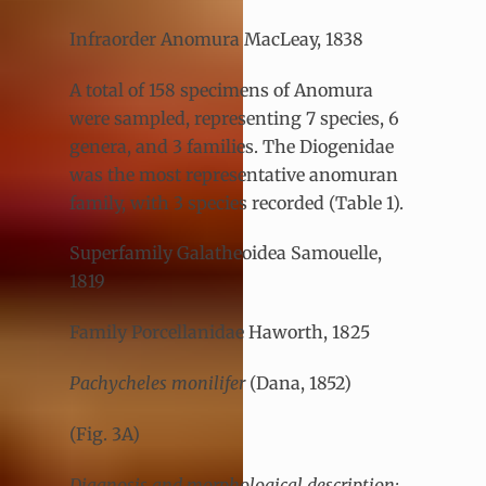
Infraorder Anomura MacLeay, 1838
A total of 158 specimens of Anomura
were sampled, representing 7 species, 6
genera, and 3 families. The Diogenidae
was the most representative anomuran
family, with 3 species recorded (Table 1).
Superfamily Galatheoidea Samouelle,
1819
Family Porcellanidae Haworth, 1825
Pachycheles monilifer
(Dana, 1852)
(Fig. 3A)
Diagnosis and morphological description: