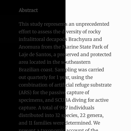
Abstract
This study represents an unprecedented
effort to assess the diversity of rocky
infralittoral decapods Brachyura and
Anomura from the Marine State Park of
Laje de Santos, a preserved and protected
area located in the southeastern
Brazilian coast. Sampling was carried
out quarterly for 1 year, using the
combination of artificial refuge substrate
(ARS) for the passive capture of
specimens, and SCUBA diving for active
capture. A total of 987 individuals
distributed into 32 species, 22 genera,
and 11 families were determined. We
present a taxonomic account of the