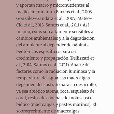
y aportan macro y micronutrientes al
medio circundante (Barrios et al., 2003;
González-Gándara et al., 2007; Mateo-
Cid et al., 2013; Santos et al., 2011). Así
mismo, éstas son altamente sensibles a
cambios ambientales y a la degradación
del ambiente al depender de hábitats
bentónicos específicos para su
crecimiento y propagación (Pellizzari et
al., 2014; Santos et al., 2011). Aparte de
factores como la radiación luminosa y la
temperatura del agua, las macroalgas
dependen del sustrato para su desarrollo,
ya sea abiótico (arena, roca, esqueleto de
coral, restos de conchas de moluscos) o
biótico (macroalgas y pastos marinos). El
sobrecrecimiento de macroalgas