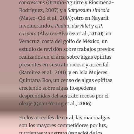
concrescens
(Ortuño-Aguirre y Riosmena-
Rodríguez, 2007) y a
Sargassum sinicola
(Mateo-Cid et al., 2014); otro en Nayarit
involucrando a
Padina durvillei
y a
P
.
crispata
(Álvarez-Álvarez et al., 2020); en
Veracruz, costa del golfo de México, un
estudio de revisión sobre trabajos previos
realizados en el área sobre algas epífitas
presentes en sustrato rocoso y arrecifal
(Ramírez et al., 2011); y en Isla Mujeres,
Quintana Roo, un censo de algas epífitas
creciendo sobre algas hospederas
desprendidas del sustrato rocoso por el
oleaje (Quan-Young et al., 2006).
En los arrecifes de coral, las macroalgas
son los mayores competidores por luz,
nutrientes y sustrato (espacio) de los