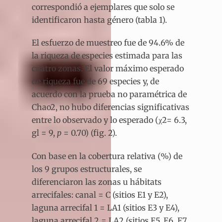
correspondió a ejemplares que solo se
identificaron hasta género (tabla 1).
El esfuerzo de muestreo fue de 94.6% de
la riqueza de especies estimada para las
cuatro zonas. El valor máximo esperado
de riqueza fue de 69 especies y, de
acuerdo con la prueba no paramétrica de
Chao2, no hubo diferencias significativas
entre lo observado y lo esperado (χ
2
= 6.3,
gl = 9,
p
= 0.70) (fig. 2).
Con base en la cobertura relativa (%) de
los 9 grupos estructurales, se
diferenciaron las zonas u hábitats
arrecifales: canal = C (sitios E1 y E2),
laguna arrecifal 1 = LA1 (sitios E3 y E4),
laguna arrecifal 2 = LA2 (sitios E5, E6, E7