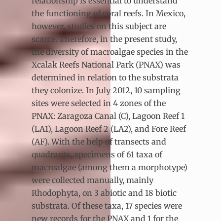
relationship is essential to understand
the functioning of coral reefs. In Mexico,
however, studies on this subject are
scarce. Therefore, in the present study,
the diversity of macroalgae species in the
Xcalak Reefs National Park (PNAX) was
determined in
relation to the substrata
they colonize. In July 2012, 10 sampling
sites were selected in 4 zones of the
PNAX: Zaragoza Canal (C), Lagoon Reef 1
(LA1), Lagoon Reef 2 (LA2), and Fore Reef
(AF). With the help of transects and
quadrants, specimens of 61 taxa of
macroalgae (among them a morphotype)
were collected manually, mainly
Rhodophyta, on 3 abiotic and 18 biotic
substrata. Of these taxa, 17 species were
new records for the PNAX and 1 for the