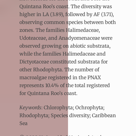
Quintana Roo’s coast. The diversity was
higher in LA (3.89), followed by AF (3.71),
observing common species between both
zones. The families Halimedaceae,
Udoteaceae, and Anadyomenaceae were
observed growing on abiotic substrata,
while the families Halimedaceae and
Dictyotaceae constituted substrata for
other Rhodophyta. The number of
macroalgae registered in the PNAX
represents 10.4% of the total registered
for Quintana Roo’s coast.
Keywords
: Chlorophyta; Ochrophyta;
Rhodophyta; Species diversity; Caribbean
Sea