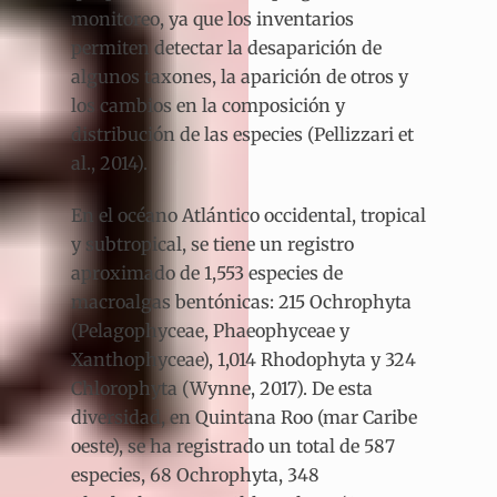
monitoreo, ya que los inventarios
permiten detectar la desaparición de
algunos taxones, la aparición de otros y
los cambios en la composición y
distribución de las especies (Pellizzari et
al., 2014).
En el océano Atlántico occidental, tropical
y subtropical, se tiene un registro
aproximado de 1,553 especies de
macroalgas bentónicas: 215 Ochrophyta
(Pelagophyceae, Phaeophyceae y
Xanthophyceae), 1,014 Rhodophyta y 324
Chlorophyta (Wynne, 2017). De esta
diversidad, en Quintana Roo (mar Caribe
oeste), se ha registrado un total de 587
especies, 68 Ochrophyta, 348