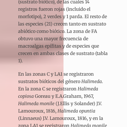
(sustrato biótico), de las cuales 14
registros fueron rojas (incluido el
morfotipo), 2 verdes y 1 parda. El resto de
las especies (21) crecen tanto en sustrato
abiótico como biótico. La zona de FA
obtuvo una mayor frecuencia de
macroalgas epífitas y de especies que
crecen en ambas clases de sustrato (tabla
1).
En las zonas C y LA1 se registraron
sustratos bióticos del género
Halimeda
.
En la zona C se registraron
Halimeda
copiosa
Goreau y E.A.Graham, 1967,
Halimeda monile
(J.Ellis y Solander) J.V.
Lamouroux, 1816,
Halimeda opuntia
(Linnaeus) J.V. Lamouroux, 1816, y en la
zona LA1 se registraron
Halimeda monile