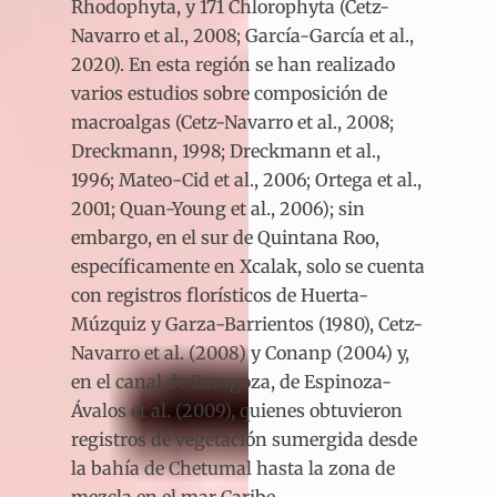
Rhodophyta, y 171 Chlorophyta (Cetz-
Navarro et al., 2008; García-García et al.,
2020). En esta región se han realizado
varios estudios sobre composición de
macroalgas (Cetz-Navarro et al., 2008;
Dreckmann, 1998; Dreckmann et al.,
1996; Mateo-Cid et al., 2006; Ortega et al.,
2001; Quan-Young et al., 2006); sin
embargo, en el sur de Quintana Roo,
específicamente en Xcalak, solo se cuenta
con registros florísticos de Huerta-
Múzquiz y Garza-Barrientos (1980), Cetz-
Navarro et al. (2008) y Conanp (2004) y,
en el canal de Zaragoza, de Espinoza-
Ávalos et al. (2009), quienes obtuvieron
registros de vegetación sumergida desde
la bahía de Chetumal hasta la zona de