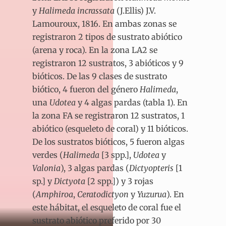
y
Halimeda incrassata
(J.Ellis) J.V.
Lamouroux, 1816. En ambas zonas se
registraron 2 tipos de sustrato abiótico
(arena y roca). En la zona LA2 se
registraron 12 sustratos, 3 abióticos y 9
bióticos. De las 9 clases de sustrato
biótico, 4 fueron del género
Halimeda
,
una
Udotea
y 4 algas pardas (tabla 1). En
la zona FA se registraron 12 sustratos, 1
abiótico (esqueleto de coral) y 11 bióticos.
De los sustratos bióticos, 5 fueron algas
verdes (
Halimeda
[3 spp.],
Udotea
y
Valonia
), 3 algas pardas (
Dictyopteris
[1
sp.] y
Dictyota
[2 spp.]) y 3 rojas
(
Amphiroa
,
Ceratodictyon
y
Yuzurua
). En
este hábitat, el esqueleto de coral fue el
sustrato abiótico preferido por 30