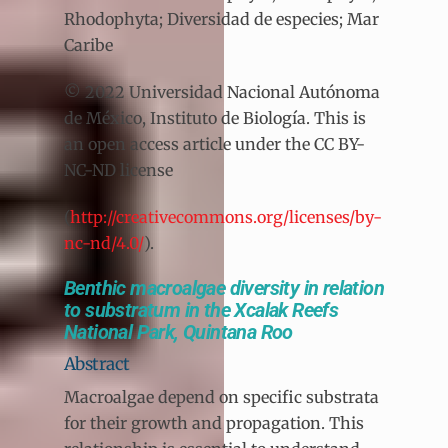
Rhodophyta; Diversidad de especies; Mar
Caribe
© 2022 Universidad Nacional Autónoma
de México, Instituto de Biología. This is
an open access article under the CC BY-
NC-ND license
(
http://creativecommons.org/licenses/by-
nc-nd/4.0/
).
Benthic macroalgae diversity in relation
to substratum in the Xcalak Reefs
National Park, Quintana Roo
Abstract
Macroalgae depend on specific substrata
for their growth and propagation. This