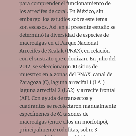
para comprender el funcionamiento de
los arrecifes de coral. En México, sin
embargo, los estudios sobre este tema
son escasos. Así, en el presente estudio se
determinó la diversidad de especies de
macroalgas en el Parque Nacional
Arrecifes de Xcalak (PNAX), en relación
con el sustrato que colonizan. En julio del
2012, se seleccionaron 10 sitios de
muestreo en 4 zonas del PNAX: canal de
Zaragoza (C), laguna arrecifal 1 (LA1),
laguna arrecifal 2 (LA2), y arrecife frontal
(AF). Con ayuda de transectos y
cuadrantes se recolectaron manualmente
especímenes de 61 taxones de
macroalgas (entre ellos un morfotipo),
principalmente rodofitas, sobre 3