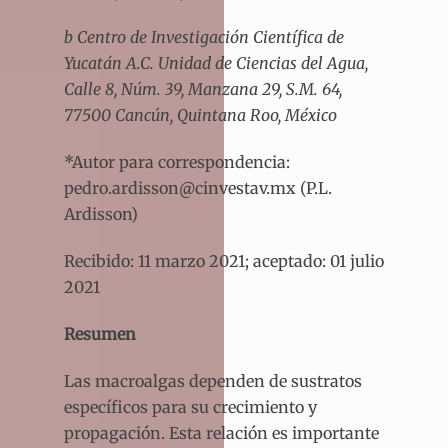
b
Centro de Investigación Científica de
Yucatán A.C. Unidad de Ciencias del Agua,
Calle 8, Núm. 39, Manzana 29, S.M. 64,
77500 Cancún, Quintana Roo, México
*Autor para correspondencia:
pedro.ardisson@cinvestav.mx (P.L.
Ardisson)
Recibido: 11 marzo 2021; aceptado: 01 julio
2021
Resumen
Las macroalgas dependen de sustratos
específicos para su crecimiento y
propagación. Esta relación es importante