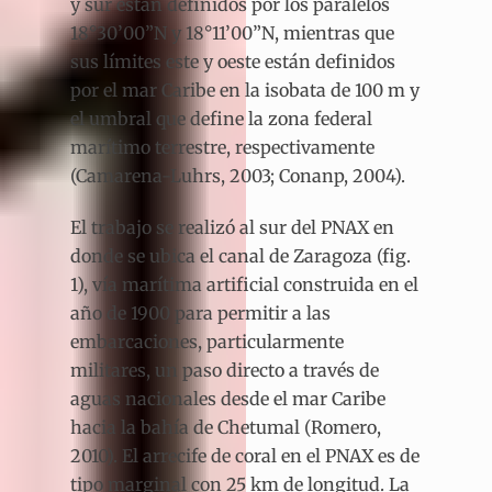
y sur están definidos por los paralelos
18°30’00”N y 18°11’00”N, mientras que
sus límites este y oeste están definidos
por el mar Caribe en la isobata de 100 m y
el umbral que define la zona federal
marítimo terrestre, respectivamente
(Camarena-Luhrs, 2003; Conanp, 2004).
El trabajo se realizó al sur del PNAX en
donde se ubica el canal de Zaragoza (fig.
1), vía marítima artificial construida en el
año de 1900 para permitir a las
embarcaciones, particularmente
militares, un paso directo a través de
aguas nacionales desde el mar Caribe
hacia la bahía de Chetumal (Romero,
2010). El arrecife de coral en el PNAX es de
tipo marginal con 25 km de longitud. La