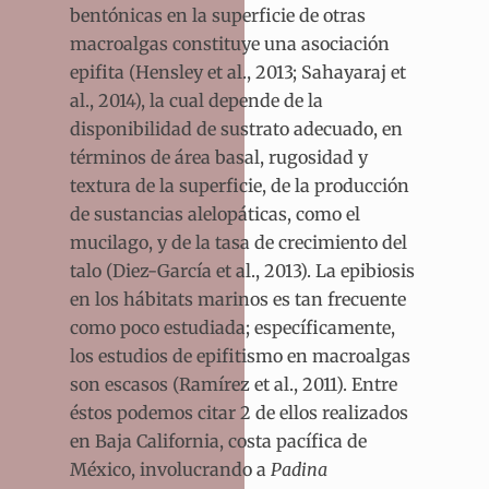
bentónicas en la superficie de otras
macroalgas constituye una asociación
epifita (Hensley et al., 2013; Sahayaraj et
al., 2014), la cual depende de la
disponibilidad de sustrato adecuado, en
términos de área basal, rugosidad y
textura de la superficie, de la producción
de sustancias alelopáticas, como el
mucilago, y de la tasa de crecimiento del
talo (Diez-García et al., 2013). La epibiosis
en los hábitats marinos es tan frecuente
como poco estudiada; específicamente,
los estudios de epifitismo en macroalgas
son escasos (Ramírez et al., 2011). Entre
éstos podemos citar 2 de ellos realizados
en Baja California, costa pacífica de
México, involucrando a
Padina