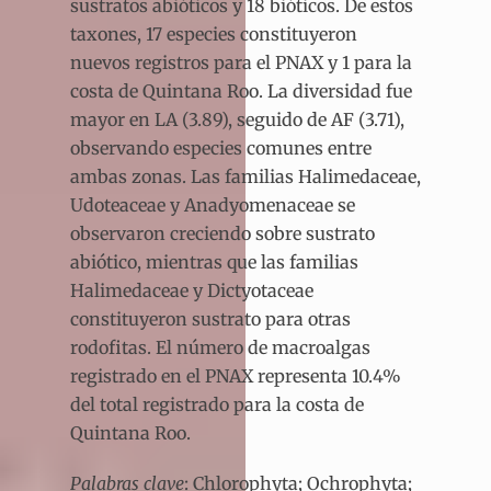
sustratos abióticos y 18 bióticos. De estos
taxones, 17 especies constituyeron
nuevos registros para el PNAX y 1 para la
costa de Quintana Roo. La diversidad fue
mayor en LA (3.89), seguido de AF (3.71),
observando especies comunes entre
ambas zonas. Las familias Halimedaceae,
Udoteaceae y Anadyomenaceae se
observaron creciendo sobre sustrato
abiótico, mientras que las familias
Halimedaceae y Dictyotaceae
constituyeron sustrato para otras
rodofitas. El número de macroalgas
registrado en el PNAX representa 10.4%
del total registrado para la costa de
Quintana Roo.
Palabras clave
: Chlorophyta; Ochrophyta;