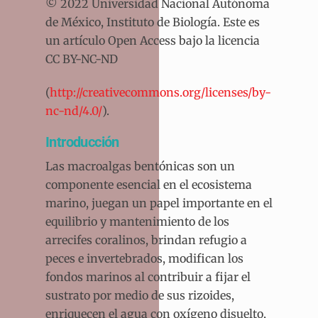
© 2022 Universidad Nacional Autónoma
de México, Instituto de Biología. Este es
un artículo Open Access bajo la licencia
CC BY-NC-ND
(
http://creativecommons.org/licenses/by-
nc-nd/4.0/
).
Introducción
Las macroalgas bentónicas son un
componente esencial en el ecosistema
marino, juegan un papel importante en el
equilibrio y mantenimiento de los
arrecifes coralinos, brindan refugio a
peces e invertebrados, modifican los
fondos marinos al contribuir a fijar el
sustrato por medio de sus rizoides,
enriquecen el agua con oxígeno disuelto,