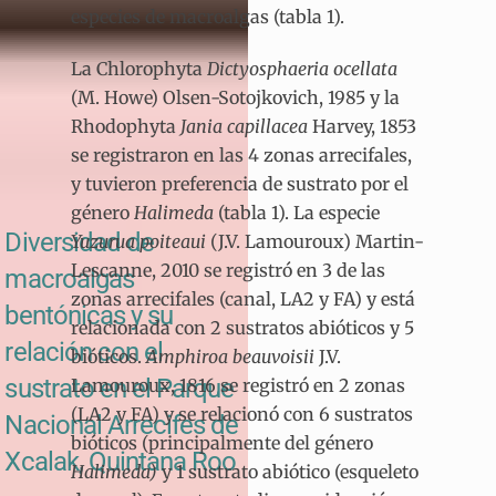
especies de macroalgas (tabla 1).
La Chlorophyta
Dictyosphaeria ocellata
(M. Howe) Olsen-Sotojkovich, 1985 y la
Rhodophyta
Jania capillacea
Harvey, 1853
se registraron en las 4 zonas arrecifales,
y tuvieron preferencia de sustrato por el
género
Halimeda
(tabla 1). La especie
Diversidad de
Yuzurua poiteaui
(J.V. Lamouroux) Martin-
Lescanne, 2010 se registró en 3 de las
macroalgas
zonas arrecifales (canal, LA2 y FA) y está
bentónicas y su
relacionada con 2 sustratos abióticos y 5
relación con el
bióticos.
Amphiroa beauvoisii
J.V.
sustrato en el Parque
Lamouroux, 1816 se registró en 2 zonas
(LA2 y FA) y se relacionó con 6 sustratos
Nacional Arrecifes de
bióticos (principalmente del género
Xcalak, Quintana Roo
Halimeda)
y 1 sustrato abiótico (esqueleto