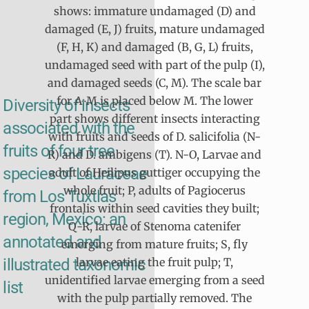
shows: immature undamaged (D) and
damaged (E, J) fruits, mature undamaged
(F, H, K) and damaged (B, G, L) fruits,
undamaged seed with part of the pulp (I),
and damaged seeds (C, M). The scale bar
for A-M is placed below M. The lower
Diversity of insects
part shows different insects interacting
associated with the
with fruits and seeds of D. salicifolia (N-
fruits of four tree
R) and D. ambigens (T). N-O, Larvae and
species of Lauraceae
adult of Heilipus guttiger occupying the
whole fruit; P, adults of Pagiocerus
from Los Tuxtlas
frontalis within seed cavities they built;
region, Mexico: an
Q-R, larvae of Stenoma catenifer
annotated and
emerging from mature fruits; S, fly
illustrated taxonomic
larvae eating the fruit pulp; T,
unidentified larvae emerging from a seed
list
with the pulp partially removed. The