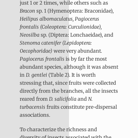
just 1 or 2 times, while others such as
Bracon
sp. 1 (Hymenoptera: Braconidae),
Heilipus albomaculatus, Pagiocerus
frontalis (Coleoptera: Curculionidae),
Neosilba
sp. (Diptera: Lonchaeidae), and
Stenoma catenifer (Lepidoptera:
Oecophoridae)
were very abundant
.
Pagiocerus frontalis
is by far the most
abundant species, although it was absent
in
D. gentlei
(Table 2). It is worth
stressing that, since fruits were collected
directly from the branches, all the insects
reared from
D. salicifolia
and
N.
turbacensis
fruits constitute pre-dispersal
associations.
To characterize the richness and
diversity of insects associated with the