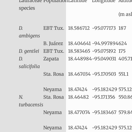
Lauraceae
Population
Latitude
Longitude
Altitu
species
(m asl
D.
EBT Tux.
18.586712
-95.077173
187
ambigens
B. Juárez
18.404641
-94.997894
624
D. gentlei
EBT Tux.
18.583465
-95.075192
175
D.
Zapata
18.448984
-95.049031
405.7
salicifolia
Sta. Rosa
18.467034
-95.170503
551.1
Neyama
18.47424
-95.182429
575.12
N.
Sta. Rosa
18.46482
-95.171356
550.8
turbacensis
Neyama
18.477074
-95.183467
579.8
Neyama
18.47424
-95.182429
575.12