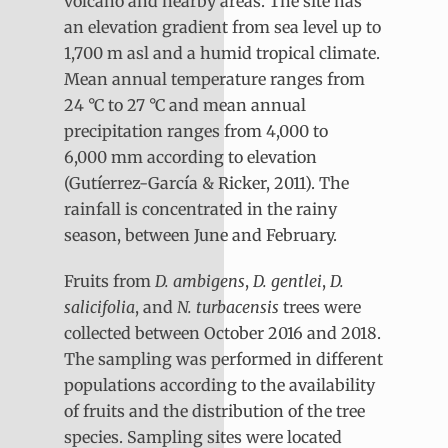
volcano and nearby areas. The site has
an elevation gradient from sea level up to
1,700 m asl and a humid tropical climate.
Mean annual temperature ranges from
24 °C to 27 °C and mean annual
precipitation ranges from 4,000 to
6,000 mm according to elevation
(Gutíerrez-García & Ricker, 2011). The
rainfall is concentrated in the rainy
season, between June and February.
Fruits from
D. ambigens
,
D. gentlei
,
D.
salicifolia
, and
N. turbacensis
trees were
collected between October 2016 and 2018.
The sampling was performed in different
populations according to the availability
of fruits and the distribution of the tree
species. Sampling sites were located