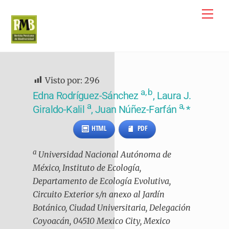
Skip
Me
to
content
Visto por:
296
a, b
Edna Rodríguez-Sánchez
, Laura J.
a
a,
Giraldo-Kalil
, Juan Núñez-Farfán
*
HTML
PDF
a
Universidad Nacional Autónoma de
México, Instituto de Ecología,
Departamento de Ecología Evolutiva,
Circuito Exterior s/n anexo al Jardín
Botánico, Ciudad Universitaria, Delegación
Coyoacán, 04510 Mexico City, Mexico