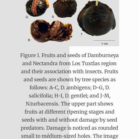
Figure 1. Fruits and seeds of Damburneya
and Nectandra from Los Tuxtlas region
and their association with insects. Fruits
and seeds are shown by tree species as
follows: A-C, D. ambigens; D-G, D.
salicifolia; H-I, D. gentlei; and J-M,
N.turbacensis. The upper part shows
fruits at different ripening stages and
seeds with and without damage by seed
predators. Damage is noticed as rounded
small to médium-sized holes. The image