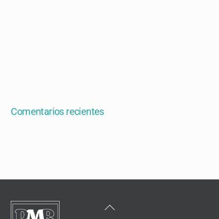
their nonbreeding period
Estructura poblacional y parámetros demográficos de
Pinus hartwegii en un bosque de alta montaña de la Faja
Volcánica Transmexicana
Diversidad de vertebrados visitantes a los estróbilos del
complejo Dioon edule y su potencial polinizador
Comentarios recientes
en
Un comentarista de WordPress
¡Hola mundo!
Back
To