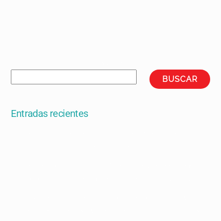
Buscar
BUSCAR
Entradas recientes
Selective-OCR protocol for mass digitization of herbarium
specimen labels
The mountains of central Mexico: a phytogeographical
conundrum resolved through floristic similarity analyses
Strategies of space use and foraging effort in two
Neotropical flocking warbler species (Parulidae) during