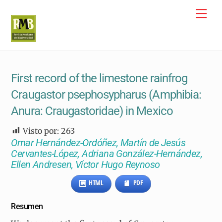
Skip
Me
to
content
First record of the limestone rainfrog
Craugastor psephosypharus (Amphibia:
Anura: Craugastoridae) in Mexico
Visto por:
263
Omar Hernández-Ordóñez, Martín de Jesús
Cervantes-López, Adriana González-Hernández,
Ellen Andresen, Víctor Hugo Reynoso
HTML
PDF
Resumen