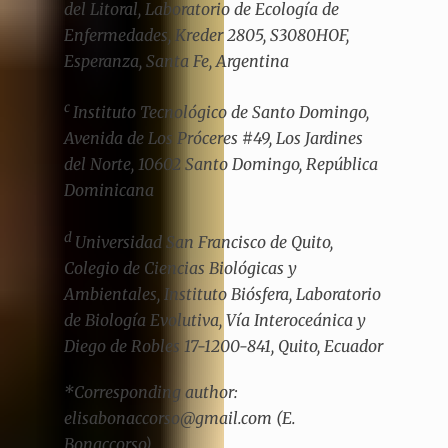
del Litoral, Laboratorio de Ecología de
Enfermedades, Kreder 2805, S3080HOF,
Esperanza, Santa Fe, Argentina
c
Instituto Tecnológico de Santo Domingo,
Avenida de Los Próceres #49, Los Jardines
del Norte, 10602 Santo Domingo, República
Dominicana
d
Universidad San Francisco de Quito,
Colegio de Ciencias Biológicas y
Ambientales, Instituto Biósfera, Laboratorio
de Biología Evolutiva, Vía Interoceánica y
Diego de Robles 17-1200-841, Quito, Ecuador
*Corresponding author:
elisabonaccorso@gmail.com (E.
Bonaccorso)