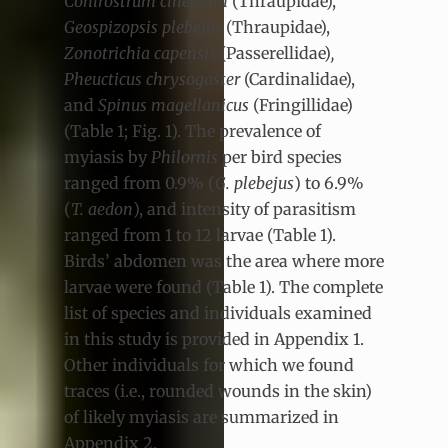
Conirostrum cinereum
(Thraupidae),
Geospizopsis plebejus
(Thraupidae),
Zonotrichia capensis
(Passerellidae)
,
Pheucticus chrysogaster
(Cardinalidae),
and
Spinus magellanicus
(Fringillidae)
(Table 1; Fig. 1). The prevalence of
myiasis by
Philornis
per bird species
ranged from 0.9% (
G. plebejus
) to 6.9%
(
T. aedon
), and intensity of parasitism
ranged from 1 to 12 larvae (Table 1).
Birds’ abdomen was the area where more
larvae were found (Table 1). The complete
list of species and individuals examined
in this study is provided in Appendix 1.
Other individuals for which we found
traces (i.e., rounded wounds in the skin)
of likely myiasis are summarized in
Appendix 2.