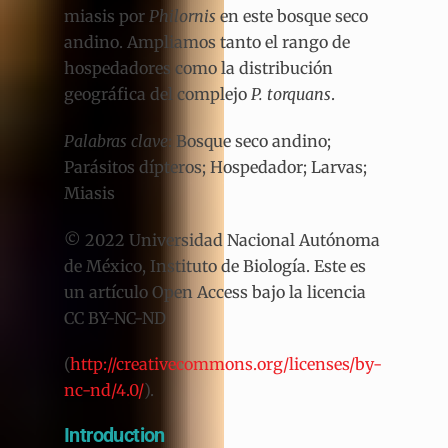
miasis por
Philornis
en este bosque seco
andino. Ampliamos tanto el rango de
hospedadores como la distribución
geográfica del complejo
P. torquans
.
Palabras clave
: Bosque seco andino;
Parásitos dípteros; Hospedador; Larvas;
Miasis
© 2022 Universidad Nacional Autónoma
de México, Instituto de Biología. Este es
un artículo Open Access bajo la licencia
CC BY-NC-ND
(
http://creativecommons.org/licenses/by-
nc-nd/4.0/
).
Introduction