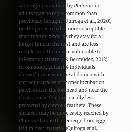
Although parasitism by
Philornis
in
adults may be more common than
previously thought (Quiroga et al., 2020),
nestlings seem to be more susceptible
than mature birds, as they stay for a
longer time in the nest and are less
mobile, and then more vulnerable to
infestation (Herrera & Bermúdez, 2012).
In our study, at least 4 individuals
showed myiasis in the abdomen with
current or traces of former incubation
patch and in the forehead and near the
cloaca, areas that are usually less
protected by contour feathers. These
surfaces may be more easily reached by
Philornis
larvae that emerge from eggs
laid in nest material (Quiroga et al.,