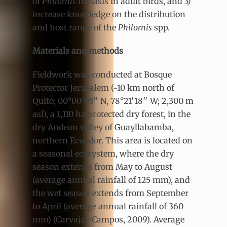
of
Philornis
myiasis in adult birds, and
3)
increase knowledge on the distribution
and host range of the
Philornis
spp.
Materials and methods
Fieldwork was conducted at Bosque
Protector Jerusalem (~10 km north of
Quito; 00°00′05′′ N, 78°21′18′′ W; 2,300 m
asl), a 1,110 ha protected dry forest, in the
dry Andean valley of Guayllabamba,
northern Ecuador. This area is located on
a seasonal ecosystem, where the dry
season extends from May to August
(average annual rainfall of 125 mm), and
the wet season extends from September
to April (average annual rainfall of 360
mm) (Carvajal-Campos, 2009). Average