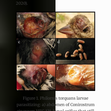
2020).
Figure 1. Philornis torquans larvae
parasitizing: a) abdomen of Conirostrum
cinereum HFC-121, larval orifice that still