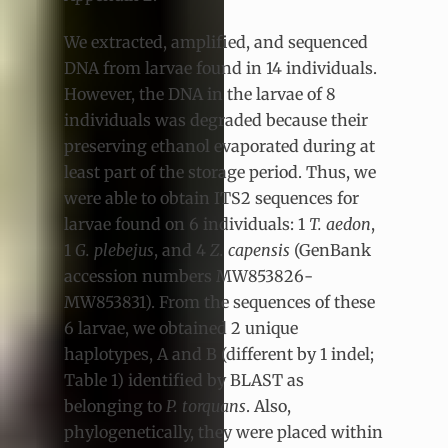
We extracted, amplified, and sequenced
DNA from larvae found in 14 individuals.
However, the DNA in the larvae of 8
individuals was degraded because their
preserving ethanol evaporated during at
least part of the storage period. Thus, we
were able to obtain ITS2 sequences for
larvae found on 6 individuals: 1
T. aedon
,
1
G. plebejus
, and 4
Z. capensis
(GenBank
accession numbers MW853826-
MW853831). From the sequences of these
6 larvae, we obtained 2 unique
haplotypes, A and B (different by 1 indel;
Table 1) identified by BLAST as
belonging to
P. torquans
. Also,
phylogenetically, they were placed within