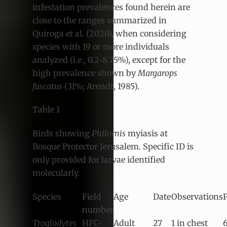
infestation prevalences found herein are
close to the ranges summarized in
Quiroga et al. (2020), when considering
species with 19 or more individuals
analyzed (i.e., 0.2-8.75%), except for the
high prevalence shown by
Margarops
fuscatus
(31%; Arendt, 1985).
Table 1
Birds showing
Philornis
myiasis at
Bosque Protector Jerusalem. Specific ID is
only provided for larvae identified
molecularly.
Species
Field
Age
Date
Observations
number
Troglodytes
HFC-
Adult
27
1 in chest