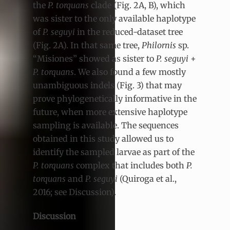
the
P. torquans
clade (Fig. 2A, B), which
was sister to the only available haplotype
of
P. seguyi
in the reduced-dataset tree
(Fig. 2A). In that same tree,
Philornis
sp.
“Misiones” showed as sister to
P. seguyi
+
P. torquans
. We also found a few mostly
unambiguous indels (Fig. 3) that may
prove phylogenetically informative in the
future, when more extensive haplotype
sampling is available. The sequences
obtained in this study allowed us to
identify the sampled larvae as part of the
P. torquans
complex that includes both
P.
torquans
and
P. seguyi
(Quiroga et al.,
2016; see Discussion).
Discussion