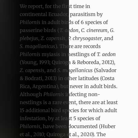
We report, for the first time in
continental Ecuador, parasitism by
Philornis
in adult birds of 6 species of
passerine birds (
T. aedon
,
C. cinereum
,
G.
plebejus
,
Z. capensis
,
P. chrysogaster
, and
S. magellanicus
). There are records
Philornis
myiasis in nestlings of
T. aedon
(Young, 1993; Quiroga & Reboreda, 2012),
Z. capensis
,
and
S. magellanicus
(Salvador
& Bodrati, 2013) in other latitudes (Costa
Rica, Argentina), but never in adult birds.
Although
Philornis
infecting non-
nestlings is a rare event, there are at least
15 additional bird species for which adult
infestation, by at least 5 species of
Philornis
, have been documented (Huber
et al., 2010; Quiroga et al., 2020). The