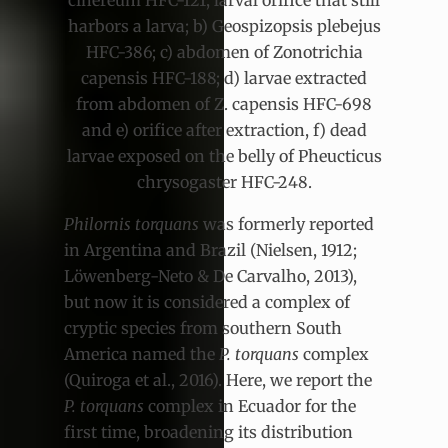
harbors a larva; b) Geospizopsis plebejus
HFC-386; c) abdomen of Zonotrichia
capensis HFC-188; d) larvae extracted
from abdomen of Z. capensis HFC-698
and e) orifice after extraction, f) dead
larvae exposed on the belly of Pheucticus
chrysogaster HFC-248.
Philornis torquans
was formerly reported
in Argentina and Brazil (Nielsen, 1912;
Löwenberg-Neto & De Carvalho, 2013),
but now it is considered a complex of
cryptic species from southern South
America named the
P. torquans
complex
(Quiroga et al., 2016). Here, we report the
P. torquans
complex in Ecuador for the
first time, broadening its distribution