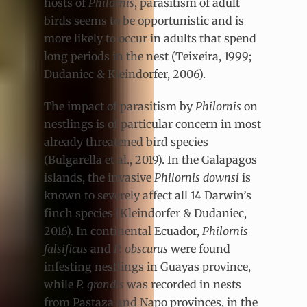
hosts of
Philornis
, parasitism of adult
birds seems to be opportunistic and is
more likely to occur in adults that spend
long periods in the nest (Teixeira, 1999;
Dudaniec & Kleindorfer, 2006).
The impact of parasitism by
Philornis
on
nestlings is of particular concern in most
already threatened bird species
(Bulgarella et al., 2019). In the Galapagos
islands, the invasive
Philornis downsi
is
known to severely affect all 14 Darwin’s
finch species (Kleindorfer & Dudaniec,
2016). In continental Ecuador,
Philornis
falsificus
and
P. obscurus
were found
infesting nestlings in Guayas province,
while
P. grandis
was recorded in nests
from Pastaza and Napo provinces, in the