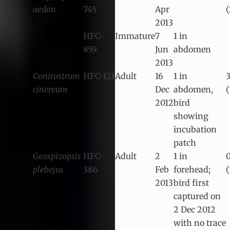
aedon
745
Apr
(
2013
HFC-
Immature
7
1 in
859
Jun
abdomen
2013
Conirostrum
HFC-121
Adult
16
1 in
cinereum
Dec
abdomen,
(
2012
bird
showing
incubation
patch
Geospizopsis
HFC-
Adult
2
1 in
plebejus
386
Feb
forehead;
(
2013
bird first
captured on
2 Dec 2012
with no trace