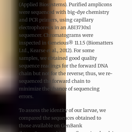
(Applied Biosystems). Purified amplicons
were sequenced with big-dye chemistry
and PCR primers, using capillary
electrophoresis in an ABI3730xl
sequencer. Chromatograms were
inspected in Geneious® 11.1.5 (Biomatters
Ltd., Kearse et al., 2012). For some
samples, we obtained good quality
sequence readings for the forward DNA
chain but not for the reverse; thus, we re-
sequenced the forward chain to
minimize the chance of sequencing
errors.
To assess the identity of our larvae, we
compared the sequences obtained to
those available on GenBank