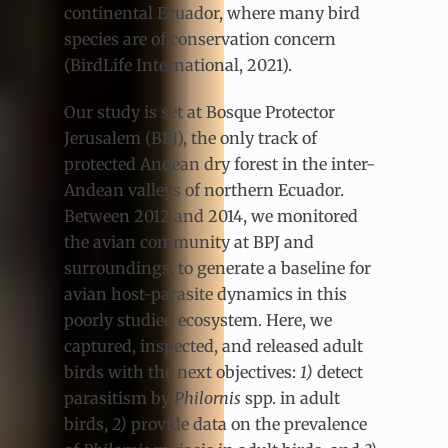
continental Ecuador, where many bird
species are of conservation concern
(BirdLife International, 2021).
Our study is set at Bosque Protector
Jerusalem (BPJ), the only track of
protected Andean dry forest in the inter-
Andean valleys of northern Ecuador.
Between 2012 and 2014, we monitored
the avian community at BPJ and
surroundings, to generate a baseline for
avian host-parasite dynamics in this
poorly studied ecosystem. Here, we
captured, inspected, and released adult
birds with the next objectives:
1)
detect
parasitism by
Philornis
spp. in adult
birds,
2)
provide data on the prevalence