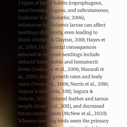
3 types of larval habits (coprophagous,
semi hematophagous, and subcutaneous;
Dudaniec & Kleindorfer, 2006),
infestation by
Philornis
larvae can affect
nestlings differently, even leading to
death (McNew & Clayton, 2018; Hayes et
al., 2019). Detrimental consequences
detected in infested nestlings include
reduced hemoglobin and hematocrit
levels (Dudaniec et al., 2006; Manzoli et
al., 2018), lower growth rates and body
mass (Fessl et al., 2006; Norris et al., 2010;
Segura & Reboreda, 2011; Segura &
Palacio, 2021), reduced feather and tarsus
length (Koop et al., 2011), and decreased
future reproduction (McNew et al., 2020).
Whereas nestling birds seem the primary