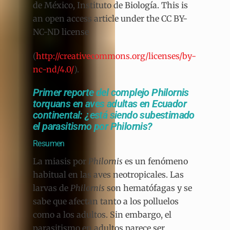
de México, Instituto de Biología. This is
an open access article under the CC BY-
NC-ND license
(
http://creativecommons.org/licenses/by-
nc-nd/4.0/
).
Primer reporte del complejo Philornis
torquans en aves adultas en Ecuador
continental: ¿está siendo subestimado
el parasitismo por Philornis?
Resumen
La miasis por
Philornis
es un fenómeno
habitual en las aves neotropicales. Las
larvas de
Philornis
son hematófagas y se
sabe que afectan tanto a los polluelos
como a los adultos. Sin embargo, el
parasitismo en adultos parece ser