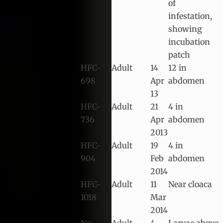
of
infestation,
showing
incubation
patch
HFC-
Adult
14
12 in
698
Apr
abdomen
13
HFC-
Adult
21
4 in
736
Apr
abdomen
2013
HFC-
Adult
19
4 in
904
Feb
abdomen
2014
HFC-
Adult
11
Near cloaca
1018
Mar
2014
No
Adult
4
Larvae above