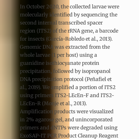
In October 2020, the collected larvae were
molecularly identified by sequencing the
second internal transcribed spacer
region (ITS2) of the rRNA gene, a barcode
for insects (García-Robledo et al., 2013).
Genomic DNA was extracted from the
whole larvae (1 per host) using a
guanidine isothiocyanate protein
precipitation, followed by isopropanol
DNA precipitation protocol (Peñafiel et
al., 2019). We amplified a portion of ITS2
using primers ITS2-LEcEn-F and ITS2-
LEcEn-R (Monje et al., 2013).
Amplification products were visualized
in 2% agarose gel, and unincorporated
primers and dNTPs were degraded using
ExoSAP-IT PCR Product Cleanup Reagent