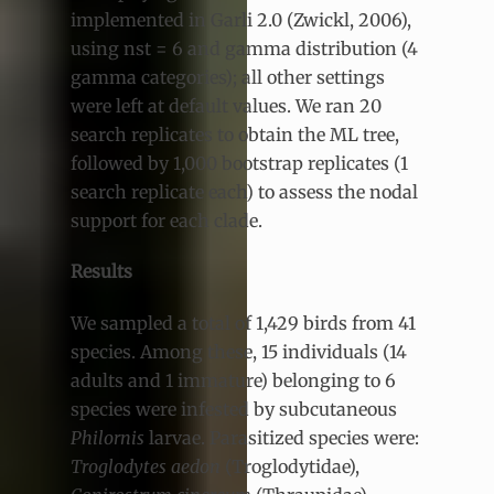
implemented in Garli 2.0 (Zwickl, 2006),
using nst = 6 and gamma distribution (4
gamma categories); all other settings
were left at default values. We ran 20
search replicates to obtain the ML tree,
followed by 1,000 bootstrap replicates (1
search replicate each) to assess the nodal
support for each clade.
Results
We sampled a total of 1,429 birds from 41
species. Among these, 15 individuals (14
adults and 1 immature) belonging to 6
species were infested by subcutaneous
Philornis
larvae. Parasitized species were:
Troglodytes aedon
(Troglodytidae),