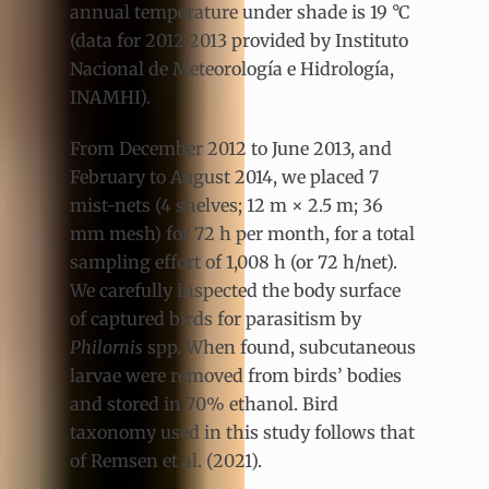
annual temperature under shade is 19 °C
(data for 2012-2013 provided by Instituto
Nacional de Meteorología e Hidrología,
INAMHI).
From December 2012 to June 2013, and
February to August 2014, we placed 7
mist-nets (4 shelves; 12 m × 2.5 m; 36
mm mesh) for 72 h per month, for a total
sampling effort of 1,008 h (or 72 h/net).
We carefully inspected the body surface
of captured birds for parasitism by
Philornis
spp. When found, subcutaneous
larvae were removed from birds’ bodies
and stored in 70% ethanol. Bird
taxonomy used in this study follows that
of Remsen et al. (2021).