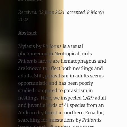
Received: 22 June 2021; accepted: 8 March
2022
Abstract
Myiasis by
Philornis
is a usual
phenomenon in Neotropical birds.
Philornis
larvae are hematophagous and
are known to affect both nestlings and
adults. Still, parasitism in adults seems
opportunistic and has been poorly
studied compared to parasitism in
nestlings. Here, we inspected 1,429 adult
and juvenile birds of 41 species from an
Andean dry forest in northern Ecuador,
searching for infestations by
Philornis