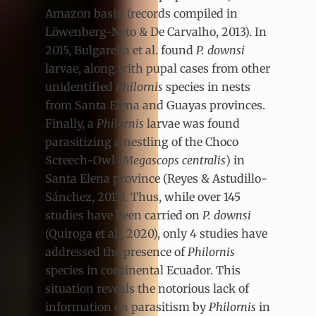
Amazon basin (records compiled in
Löwenberg-Neto & De Carvalho, 2013). In
2015, Bulgarella et al. found
P. downsi
larvae, along with pupal cases from other
unidentified
Philornis
species in nests
from Santa Elena and Guayas provinces.
Finally, a
Philornis
larvae was found
parasitizing a nestling of the Choco
Screech-Owl (
Megascops centralis
) in
Santa Elena province (Reyes & Astudillo-
Sánchez, 2017). Thus, while over 145
studies have been carried on
P. downsi
(Quiroga et al., 2020), only 4 studies have
addressed the presence of
Philornis
species in continental Ecuador. This
situation reveals the notorious lack of
information on parasitism by
Philornis
in