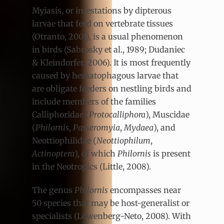
Myiasis, or infestations by dipterous
larvae that feed on vertebrate tissues
(Otranto, 2001), is a usual phenomenon
in birds (Sabrosky et al., 1989; Dudaniec
& Kleindorfer, 2006). It is most frequently
caused by hematophagous larvae that
are obligate feeders on nestling birds and
include members of the families
Calliphoridae (
Protocalliphora
), Muscidae
(
Philornis
,
Passeromyia
,
Mydaea
), and
Neottiophilidae (
Neottiophilum
,
Actinoptera
), of which
Philornis
is present
in the Neotropics (Little, 2008).
The genus
Philornis
encompasses near
50 species that may be host-generalist or
specialists (Löwenberg-Neto, 2008). With