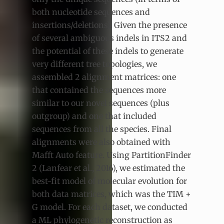
both nucleotide sequences and
insertions/deletions). Given the presence
of several ambiguous indels in ITS2 and
the potential of these indels to generate
very different tree topologies, we
assembled 2 alignment matrices: one
that contained the sequences more
similar to our novel sequences (plus
outgroup) and one that included
sequences from all the species. Final
alignments were also obtained with
Mafft Auto feature. Using PartitionFinder
2 (Lanfear et al., 2016), we estimated the
best-fit model of molecular evolution for
both data matrices, which was the TIM +
G model. For each dataset, we conducted
a ML phylogenetic reconstruction as