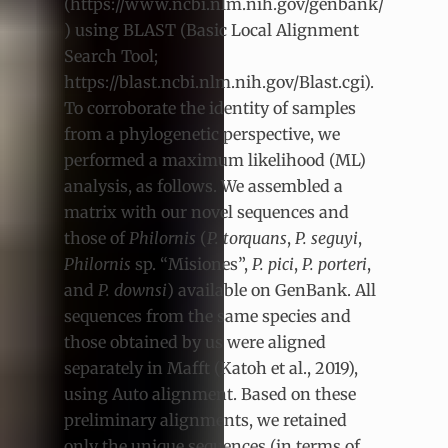
(https://www.ncbi.nlm.nih.gov/genbank/
) using BLAST (Basic Local Alignment
Search Tool;
https://blast.ncbi.nlm.nih.gov/Blast.cgi).
To corroborate the identity of samples
from a phylogenetic perspective, we
performed a maximum likelihood (ML)
analysis, as follows. We assembled a
matrix with our novel sequences and
those of
Philornis
(
P. torquans
,
P. seguyi
,
Philornis
sp.
“Misiones”,
P. pici
,
P. porteri
,
and
P. downsi
) available on GenBank. All
sequences from the same species and
those obtained by us were aligned
separately in Mafft (Katoh et al., 2019),
using Auto alignment. Based on these
preliminary alignments, we retained
only the unique sequences (in terms of