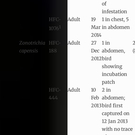
of
infestation
HFC-
Adult
19
1 in chest, 5
Mar
in abdomen
1
1076
2014
Zonotrichia
HFC-
Adult
27
1 in
capensis
188
Dec
abdomen,
(
2012
bird
showing
incubation
patch
HFC-
Adult
10
2 in
444
Feb
abdomen;
2013
bird first
captured on
12 Jan 2013
with no trace