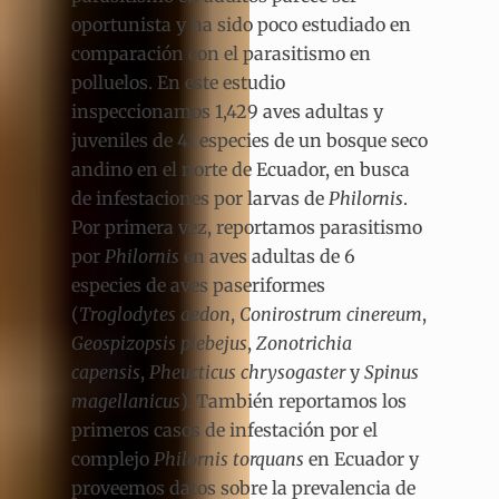
oportunista y ha sido poco estudiado en
comparación con el parasitismo en
polluelos. En este estudio
inspeccionamos 1,429 aves adultas y
juveniles de 41 especies de un bosque seco
andino en el norte de Ecuador, en busca
de infestaciones por larvas de
Philornis
.
Por primera vez, reportamos parasitismo
por
Philornis
en aves adultas de 6
especies de aves paseriformes
(
Troglodytes aedon
,
Conirostrum cinereum
,
Geospizopsis plebejus
,
Zonotrichia
capensis
,
Pheucticus chrysogaster
y
Spinus
magellanicus
). También reportamos los
primeros casos de infestación por el
complejo
Philornis torquans
en Ecuador y
proveemos datos sobre la prevalencia de