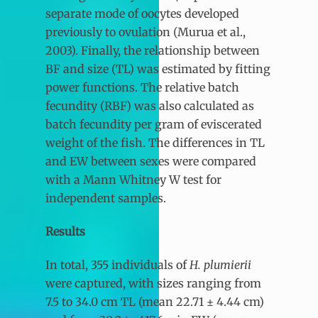
separate mode of oocytes developed
previously to ovulation (Murua et al.,
2003). Finally, the relationship between
BF and size (TL) was estimated by fitting
power functions. The relative batch
fecundity (RBF) was also calculated as
batch fecundity per gram of eviscerated
weight of the fish. The differences in TL
and EW between sexes were compared
with a Mann Whitney W test for
independent samples.
Results
In total, 355 individuals of
H. plumierii
were captured, with sizes ranging from
7.5 to 34.0 cm TL (mean 22.71 ± 4.44 cm)