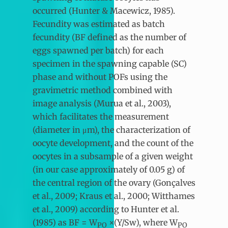
occurred (Hunter & Macewicz, 1985).
Fecundity was estimated as batch
fecundity
(BF defined as the number of
eggs spawned per batch) for each
specimen in the spawning capable (SC)
phase and without POFs using the
gravimetric method combined with
image analysis (Murua et al., 2003),
which facilitates the measurement
(diameter in μm), the characterization of
oocyte development, and the count of the
oocytes in a subsample of a given weight
(in our case approximately of 0.05 g) of
the central region of the ovary (Gonçalves
et al., 2009; Kraus et al., 2000; Witthames
et al., 2009) according to Hunter et al.
(1985) as BF = W
×(Y/Sw), where W
PO
PO