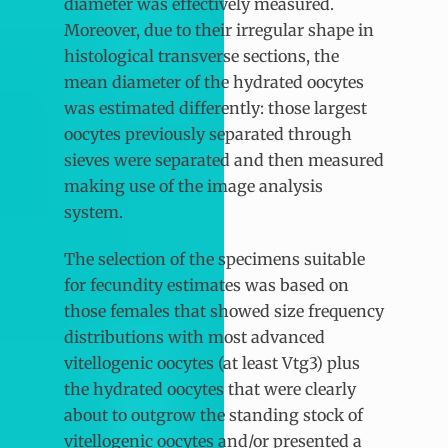
diameter was effectively measured.
Moreover, due to their irregular shape in
histological transverse sections, the
mean diameter of the hydrated oocytes
was estimated differently: those largest
oocytes previously separated through
sieves were separated and then measured
making use of the image analysis
system.
The selection of the specimens suitable
for fecundity estimates was based on
those females that showed size frequency
distributions with most advanced
vitellogenic oocytes (at least Vtg3) plus
the hydrated oocytes that were clearly
about to outgrow the standing stock of
vitellogenic oocytes and/or presented a