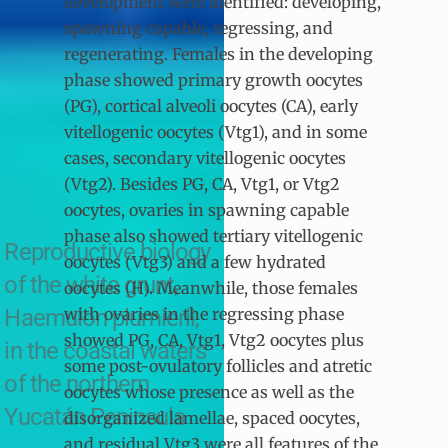
development were identified: developing,
spawning capable, regressing, and
regenerating. Females in the developing
phase showed primary growth oocytes
(PG), cortical alveoli oocytes (CA), early
vitellogenic oocytes (Vtg1), and in some
cases, secondary vitellogenic oocytes
(Vtg2). Besides PG, CA, Vtg1, or Vtg2
oocytes, ovaries in spawning capable
phase also showed tertiary vitellogenic
Reproductive biology
oocytes (Vtg3) and a few hydrated
of the white grunt,
oocytes (H). Meanwhile, those females
Haemulon plumierii,
with ovaries in the regressing phase
showed PG, CA, Vtg1, Vtg2 oocytes plus
in the coastal waters
some post-ovulatory follicles and atretic
of the northern
oocytes whose presence as well as the
Yucatán Peninsula
disorganized lamellae, spaced oocytes,
and residual Vtg3 were all features of the