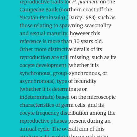
reproductive traits for
H. plumierii
on the
Campeche Bank (northern coast off the
Yucatán Peninsula) (Darcy, 1983), such as
those relating to spawning seasonality
and sexual maturity; however this
reference is more than 30 years old.
Other more distinctive details of its
reproduction are still missing, such as its
oocyte development (whether it is
synchronous, group-synchronous, or
asynchronous), type of fecundity
(whether it is determinate or
indeterminate) based on the microscopic
characteristics of germ cells, and its
oocyte frequency distribution among the
reproductive phases present during an
annual cycle. The overall aim of this
study was to explore the reproductive