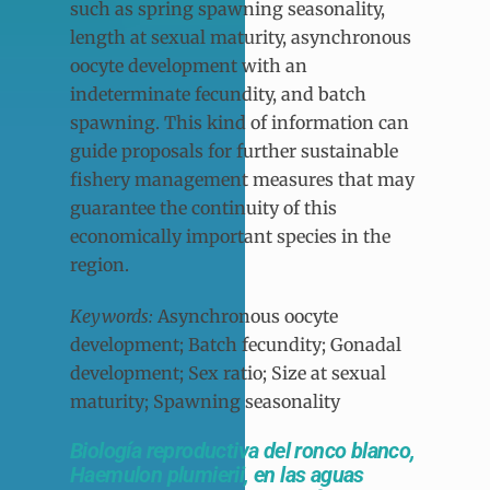
such as spring spawning seasonality,
length at sexual maturity, asynchronous
oocyte development with an
indeterminate fecundity, and batch
spawning. This kind of information can
guide proposals for further sustainable
fishery management measures that may
guarantee the continuity of this
economically important species in the
region.
Keywords:
Asynchronous oocyte
development; Batch fecundity; Gonadal
development; Sex ratio; Size at sexual
maturity; Spawning seasonality
B
iología reproductiva del ronco blanco,
Haemulon plumierii, en las aguas