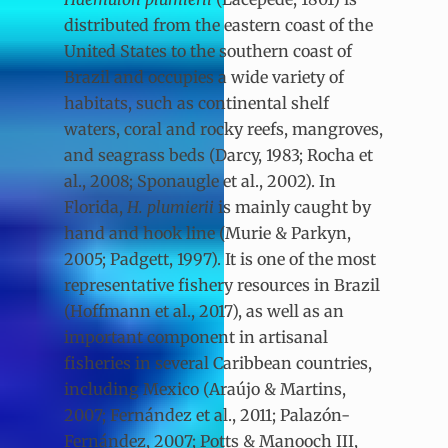
distributed from the eastern coast of the
United States to the southern coast of
Brazil and occupies a wide variety of
habitats, such as continental shelf
waters, coral and rocky reefs, mangroves,
and seagrass beds (Darcy, 1983; Rocha et
al., 2008; Sponaugle et al., 2002). In
Florida,
H. plumierii
is mainly caught by
hand and hook line (Murie & Parkyn,
2005; Padgett, 1997). It is one of the most
representative fishery resources in Brazil
(Hoffmann et al., 2017), as well as an
important component in artisanal
fisheries in several Caribbean countries,
including Mexico (Araújo & Martins,
2007; Fernández et al., 2011; Palazón-
Fernández, 2007; Potts & Manooch III,