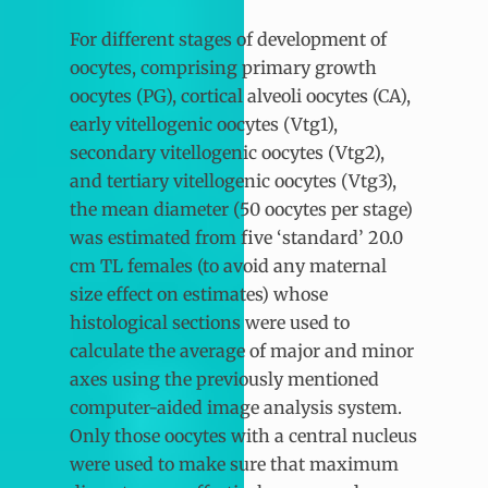
For different stages of development of
oocytes, comprising primary growth
oocytes (PG), cortical alveoli oocytes (CA),
early vitellogenic oocytes (Vtg1),
secondary vitellogenic oocytes (Vtg2),
and tertiary vitellogenic oocytes (Vtg3),
the mean diameter (50 oocytes per stage)
was estimated from five ‘standard’ 20.0
cm TL females (to avoid any maternal
size effect on estimates) whose
histological sections were used to
calculate the average of major and minor
axes using the previously mentioned
computer-aided image analysis system.
Only those oocytes with a central nucleus
were used to make sure that maximum