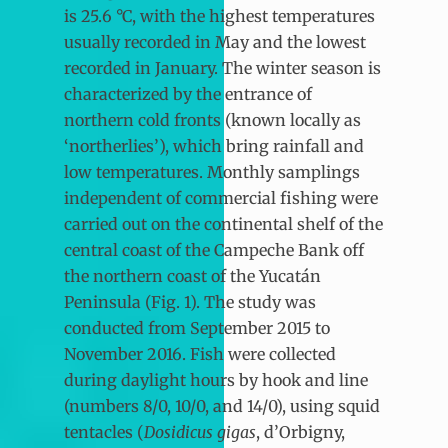
is 25.6 °C, with the highest temperatures
usually recorded in May and the lowest
recorded in January. The winter season is
characterized by the entrance of
northern cold fronts (known locally as
‘northerlies’), which bring rainfall and
low temperatures. Monthly samplings
independent of commercial fishing were
carried out on the continental shelf of the
central coast of the Campeche Bank off
the northern coast of the Yucatán
Peninsula (Fig. 1). The study was
conducted from September 2015 to
November 2016. Fish were collected
during daylight hours by hook and line
(numbers 8/0, 10/0, and 14/0), using squid
tentacles (
Dosidicus gigas
, d’Orbigny,