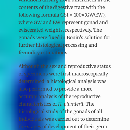
contents of the digestive tract with the
following formula GSI = 100×(GW/EW),
where GW and EW represent gonad and
eviscerated weights, respectively. The
gonads were fixed in Bouin’s solution for
further histological processing and
fecundity estimations.
Although the sex and reproductive status
of specimens were first macroscopically
determined, a histological analysis was
also performed to provide a more
accurate analysis of the reproductive
characteristics of
H. plumierii
. The
histological study of the gonads of all
individuals was carried out to determine
the stages of development of their germ