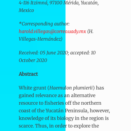
4-116 Itzimná, 97100 Mérida, Yucatán,
Mexico
*Corresponding author:
harold.villegas@correo.uady.mx
(H.
Villegas-Hernández)
Received: 05 June 2020; accepted: 10
October 2020
Abstract
White grunt (
Haemulon plumierii
) has
gained relevance as an alternative
resource to fisheries off the northern
coast of the Yucatán Peninsula, however,
knowledge of its biology in the region is
scarce. Thus, in order to explore the