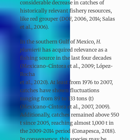
considerable decrease in catches of
historically relevant fishery resources,
like red grouper (DOF, 2006, 2014; Salas
et al., 2006).
In the southern Gulf of Mexico,
H.
plumierii
has acquired relevance as a
fishing source in the last four decades
(Mexicano-Cíntora et al., 2009; López-
Rocha
et al., 2020). At least from 1976 to 2007,
catches have shown fluctuations
ranging from 89 to 333 tons (t)
(Mexicano-Cíntora et al., 2007, 2009).
Additionally, catches remained above 550
t since 2005, reaching almost 1,000 t in
the 2009-2014 period (Conapesca, 2018).
In consequence, this species may be