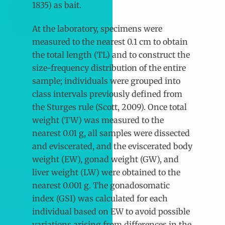
1835) as bait.
At the laboratory, specimens were
measured to the nearest 0.1 cm to obtain
the total length (TL) and to construct the
size-frequency distribution of the entire
sample; individuals were grouped into
class intervals previously defined from
the Sturges rule (Scott, 2009). Once total
weight (TW) was measured to the
nearest 0.01 g, all samples were dissected
and eviscerated, and the eviscerated body
weight (EW), gonad weight (GW), and
liver weight (LW) were obtained to the
nearest 0.001 g. The gonadosomatic
index (GSI) was calculated for each
individual based on EW to avoid possible
variations arising from differences in the