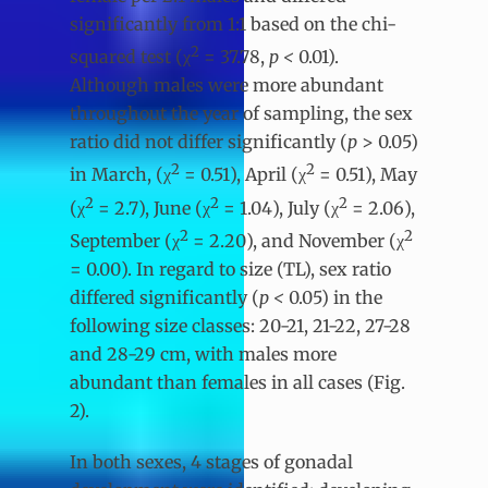
significantly from 1:1 based on the chi-
2
squared test (χ
= 37.78,
p <
0.01).
Although males were more abundant
throughout the year of sampling, the sex
ratio did not differ significantly (
p
> 0.05)
2
2
in March, (χ
= 0.51), April (χ
= 0.51), May
2
2
2
(χ
= 2.7), June (χ
= 1.04), July (χ
= 2.06),
2
2
September (χ
= 2.20), and November (χ
= 0.00). In regard to size (TL), sex ratio
differed significantly (
p <
0.05) in the
following size classes: 20-21, 21-22, 27-28
and 28-29 cm, with males more
abundant than females in all cases (Fig.
2).
In both sexes, 4 stages of gonadal