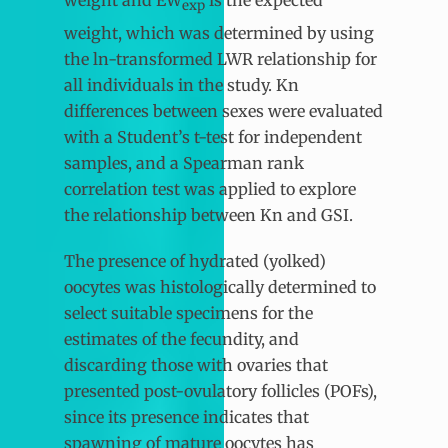
weight and EW
is the expected
exp
weight, which was determined by using
the ln-transformed LWR relationship for
all individuals in the study. Kn
differences between sexes were evaluated
with a Student’s t-test for independent
samples, and a Spearman rank
correlation test was applied to explore
the relationship between Kn and GSI.
The presence of hydrated (yolked)
oocytes was histologically determined to
select suitable specimens for the
estimates of the fecundity, and
discarding those with ovaries that
presented post-ovulatory follicles (POFs),
since its presence indicates that
spawning of mature oocytes has