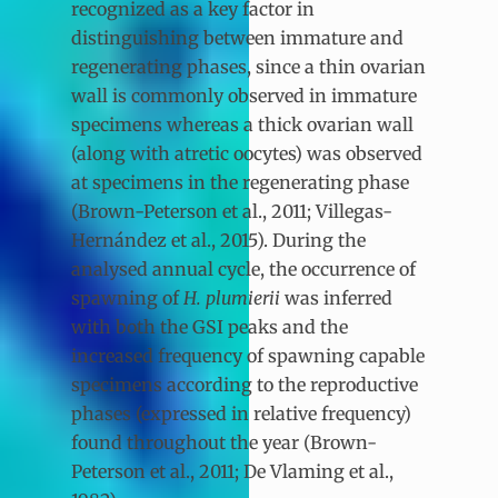
recognized as a key factor in
distinguishing between immature and
regenerating phases, since a thin ovarian
wall is commonly observed in immature
specimens whereas a thick ovarian wall
(along with atretic oocytes) was observed
at specimens in the regenerating phase
(Brown-Peterson et al., 2011; Villegas-
Hernández et al., 2015). During the
analysed annual cycle, the occurrence of
spawning of
H. plumierii
was inferred
with both the GSI peaks and the
increased frequency of spawning capable
specimens according to the reproductive
phases (expressed in relative frequency)
found throughout the year (Brown-
Peterson et al., 2011; De Vlaming et al.,