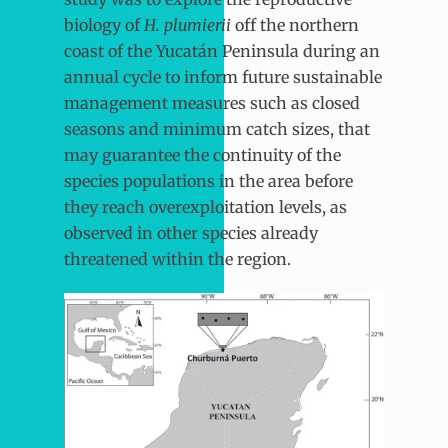
biology of
H. plumierii
off the northern
coast of the Yucatán Peninsula during an
annual cycle to inform future sustainable
management measures such as closed
seasons and minimum catch sizes, that
may guarantee the continuity of the
species populations in the area before
they reach overexploitation levels, as
observed in other species already
threatened within the region.