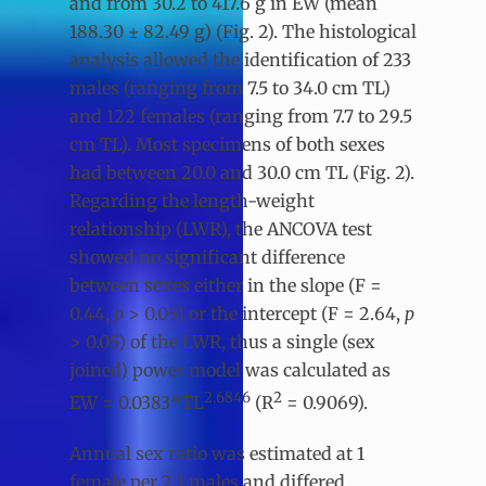
and from 30.2 to 417.6 g in EW (mean
188.30 ± 82.49 g) (Fig. 2). The histological
analysis allowed the identification of 233
males (ranging from 7.5 to 34.0 cm TL)
and 122 females (ranging from 7.7 to 29.5
cm TL). Most specimens of both sexes
had between 20.0 and 30.0 cm TL (Fig. 2).
Regarding the length-weight
relationship (LWR), the ANCOVA test
showed no significant difference
between sexes either in the slope (F =
0.44,
p
> 0.05) or the intercept (F = 2.64,
p
> 0.05) of the LWR, thus a single (sex
joined) power model was calculated as
2.6846
2
EW = 0.0383*TL
(R
= 0.9069).
Annual sex ratio was estimated at 1
female per 2.1 males and differed