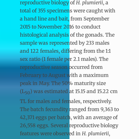
reproductive biology of
H. plumierii
, a
total of 355 specimens were caught with
a hand line and bait, from September
2015 to November 2016 to conduct
histological analysis of the gonads. The
sample was represented by 233 males
and 122 females, differing from the 1:1
sex ratio (1 female per 2.1 males). The
reproductive season occurred from
February to August with a maximum
peak in May. The 50% maturity size
(L
) was estimated at 15.15 and 15.22 cm
50
TL for males and females, respectively.
The batch fecundity ranged from 9,363 to
42,371 eggs per batch, with an average of
26,558 eggs. Several reproductive biology
features were observed in
H. plumierii
,