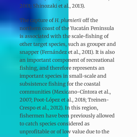
2001; Shinozaki et al., 2013).
The capture of
H. plumierii
off the
northern coast of the Yucatán Peninsula
is associated with the scale-fishing of
other target species, such as grouper and
snapper (Fernández et al., 2011). It is also
an important component of recreational
fishing, and therefore represents an
important species in small-scale and
subsistence fishing for the coastal
communities (Mexicano-Cíntora et al.,
2007; Poot-López et al., 2018; Treinen-
Crespo et al., 2012). In this region,
fishermen have been previously allowed
to catch species considered as
unprofitable or of low value due to the