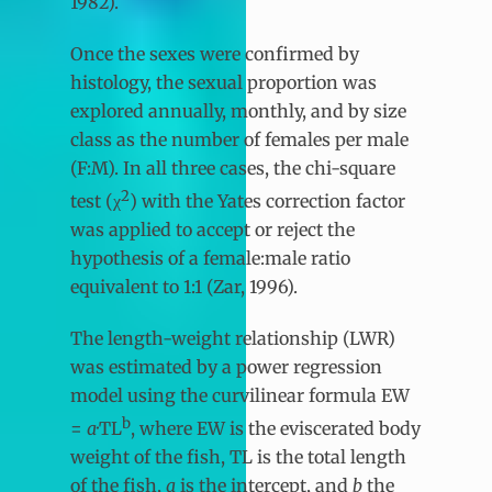
1982).
Once the sexes were confirmed by
histology, the sexual proportion was
explored annually, monthly, and by size
class as the number of females per male
(F:M). In all three cases, the chi-square
2
test (χ
) with the Yates correction factor
was applied to accept or reject the
hypothesis of a female:male ratio
equivalent to 1:1 (Zar, 1996).
The length-weight relationship (LWR)
was estimated by a power regression
model using the curvilinear formula EW
b
=
a
·TL
, where EW is the eviscerated body
weight of the fish, TL is the total length
of the fish,
a
is the intercept, and
b
the