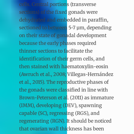
cells. Central portions (transverse
sections) of the fixed gonads were
dehydrated and embedded in paraffin,
sectioned to between 5-7 µm, depending
on their state of gonadal development
because the early phases required
thinner sections to facilitate the
identification of their germ cells, and
then stained with haematoxylin-eosin
(Awruch et al., 2008; Villegas-Hernández
et al., 2015). The reproductive phases of
the gonads were classified in line with
Brown-Peterson et al. (2011) as immature
(IMM), developing (DEV), spawning
capable (SC), regressing (RGS), and
regenerating (RGN). It should be noticed
that ovarian wall thickness has been