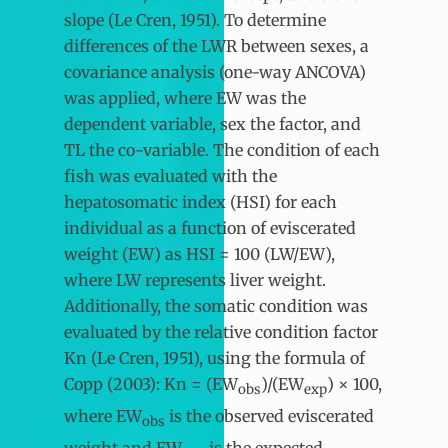
slope (Le Cren, 1951). To determine
differences of the LWR between sexes, a
covariance analysis (one-way ANCOVA)
was applied, where EW was the
dependent variable, sex the factor, and
TL the co-variable. The condition of each
fish was evaluated with the
hepatosomatic index (HSI) for each
individual as a function of eviscerated
weight (EW) as HSI = 100 (LW/EW),
where LW represents liver weight.
Additionally, the somatic condition was
evaluated by the relative condition factor
Kn (Le Cren, 1951), using the formula of
Copp (2003): Kn = (EW
)/(EW
) × 100,
obs
exp
where EW
is the observed eviscerated
obs