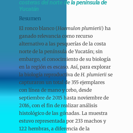
costeras del norte de la península de
Yucatán
Resumen
El ronco blanco (
Haemulon plumierii
) ha
ganado relevancia como recurso
alternativo a las pesquerías de la costa
norte de la península de Yucatán; sin
embargo, el conocimiento de su biología
en la región es escaso. Así, para explorar
la biología reproductiva de
H. plumierii
se
capturaron un total de 355 ejemplares
con línea de mano y cebo, desde
septiembre de 2015 hasta noviembre de
2016, con el fin de realizar análisis
histológico de las gónadas. La muestra
estuvo representada por 233 machos y
122 hembras, a diferencia de la