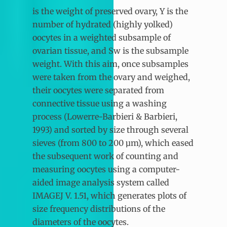
is the weight of preserved ovary, Y is the
number of hydrated (highly yolked)
oocytes in a weighted subsample of
ovarian tissue, and Sw is the subsample
weight. With this aim, once subsamples
were taken from the ovary and weighed,
their oocytes were separated from
connective tissue using a washing
process (Lowerre-Barbieri & Barbieri,
1993) and sorted by size through several
sieves (from 800 to 200 µm), which eased
the subsequent work of counting and
measuring oocytes using a computer-
aided image analysis system called
IMAGEJ V. 1.51, which generates plots of
size frequency distributions of the
diameters of the oocytes.