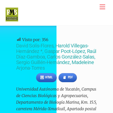
Skip
Me
to
content
Visto por:
356
David Solís-Flores, Harold Villegas-
Hernández *, Gaspar Poot-López, Raúl
Díaz-Gamboa, Carlos González-Salas,
Sergio Guillén-Hernández, Madeleine
Arjona-Torres
HTML
PDF
Universidad Autónoma de Yucatán, Campus
de Ciencias Biológicas y Agropecuarias,
Departamento de Biología Marina, Km. 15.5,
carretera Mérida-Xmatkuil, Apartado postal