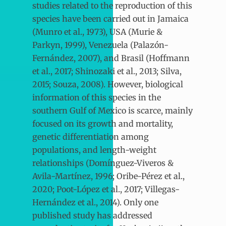
studies related to the reproduction of this
species have been carried out in Jamaica
(Munro et al., 1973), USA (Murie &
Parkyn, 1999), Venezuela (Palazón-
Fernández, 2007), and Brasil (Hoffmann
et al., 2017; Shinozaki et al., 2013; Silva,
2015; Souza, 2008). However, biological
information of this species in the
southern Gulf of Mexico is scarce, mainly
focused on its growth and mortality,
genetic differentiation among
populations, and length-weight
relationships (Domínguez-Viveros &
Avila-Martínez, 1996; Oribe-Pérez et al.,
2020; Poot-López et al., 2017; Villegas-
Hernández et al., 2014). Only one
published study has addressed