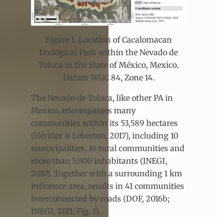
Figure 1. Location of Cacalomacan
Ecological Park within the Nevado de
Toluca in the State of México, Mexico.
Datum WGC 84, Zone 14.
The Nevado de Toluca, like other PA in
Mexico, encompasses many
communities within its 53,589 hectares
(Héritier & Leberton, 2017), including 10
municipalities, 16 rural communities and
more than 5,000 inhabitants (INEGI,
2010). Together with a surrounding 1 km
influence area, results in 41 communities
interconnected by roads (DOF, 2016b;
INEGI, 2011; Fig. 1).