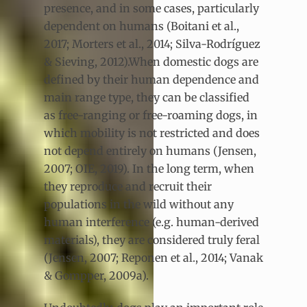
presence, and in some cases, particularly
dependent on humans (Boitani et al.,
2017; Morters et al., 2014; Silva-Rodríguez
& Sieving, 2012).When domestic dogs are
defined by their human dependence and
main range type, they can be classified
as free-ranging or free-roaming dogs, in
which mobility is not restricted and does
not depend entirely on humans (Jensen,
2007; OIE, 2019). In the long term, when
they reproduce and recruit their
populations in the wild without any
human interference (e.g. human-derived
materials), they are considered truly feral
(Jensen, 2007; Reponen et al., 2014; Vanak
& Gompper, 2009a).