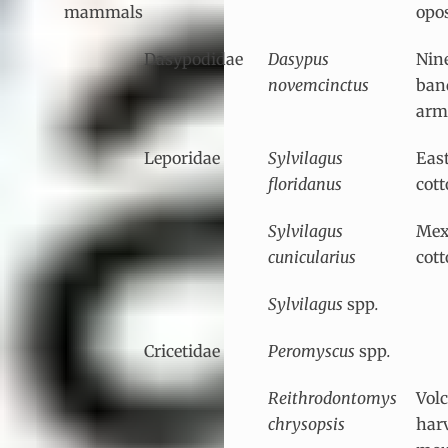
mammals
opo
Dasypodidae
Dasypus
Nin
novemcinctus
ban
arm
Leporidae
Sylvilagus
Eas
floridanus
cott
Sylvilagus
Mex
cunicularius
cott
Sylvilagus
spp
.
Cricetidae
Peromyscus
spp
.
Reithrodontomys
Vol
chrysopsis
har