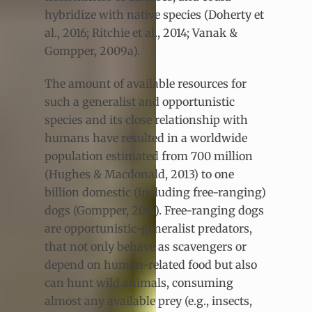
hybridize with native species (Doherty et
al., 2016; Ritchie et al., 2014; Vanak &
Gompper, 2009a).
The amount of available resources for
such a generalist and opportunistic
species and its close relationship with
humans have resulted in a worldwide
population estimated from 700 million
(Hughes & Macdonald, 2013) to one
billion domestic (including free-ranging)
dogs (Gompper, 2014). Free-ranging dogs
are opportunistic-generalist predators,
that not only behave as scavengers or
depend on human-related food but also
can hunt wild animals, consuming
almost any available prey (e.g., insects,