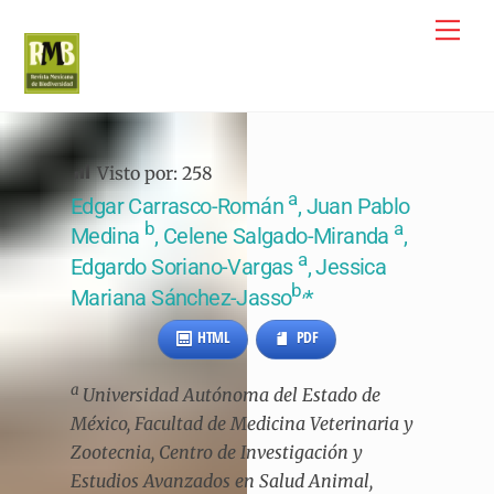
Skip
Me
to
content
Visto por:
258
a
Edgar Carrasco-Román
, Juan Pablo
b
a
Medina
, Celene Salgado-Miranda
,
a
Edgardo Soriano-Vargas
, Jessica
b,
Mariana Sánchez-Jasso
*
HTML
PDF
a
Universidad Autónoma del Estado de
México, Facultad de Medicina Veterinaria y
Zootecnia, Centro de Investigación y
Estudios Avanzados en Salud Animal,