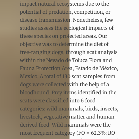
impact natural ecosystems due to the
potential of predation, competition, or
disease transmission. Nonetheless, few
studies assess the ecological impacts of
these species on protected areas. Our
objective was to determine the diet of
free-ranging dogs, through scat analysis
within the Nevado de Toluca Flora and
Fauna Protection Area, Estado de México,
Mexico. A total of 130 scat samples from
dogs were collected with the help of a
bloodhound. Prey items identified in the
scats were classified into 6 food
categories: wild mammals, birds, insects,
livestock, vegetative matter and human-
derived food. Wild mammals were the
most frequent category (FO = 62.3%; RO