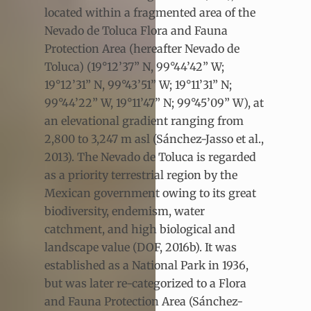
located within a fragmented area of the
Nevado de Toluca Flora and Fauna
Protection Area (hereafter Nevado de
Toluca) (19°12’37” N, 99°44’42” W;
19°12’31” N, 99°43’51” W; 19°11’31” N;
99°44’22” W, 19°11’47” N; 99°45’09” W), at
an elevational gradient ranging from
2,800 to 3,247 m asl (Sánchez-Jasso et al.,
2013). The Nevado de Toluca is regarded
as a priority terrestrial region by the
Mexican government owing to its great
biodiversity, endemism, water
catchment, and high biological and
landscape value (DOF, 2016b). It was
established as a National Park in 1936,
but was later re-categorized to a Flora
and Fauna Protection Area (Sánchez-