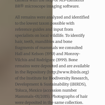
camera with the help of NIS-Elements
BR® microscope imaging software.
All remains were analyzed and identified
to the lowest taxon possible with
reference guides and input from
specialists on local wildlife. To identify
hair, teeth, mandibles and bone
fragments of mammals we consulted
Hall and Kelson (1959) and Monroy-
Vilchis and Rodríguez (1999). Bone
remains were deposited and are available
in the Repository (http://www.ibirds.org)
of the Institute for Biodiversity Research,
Development & Sustainability (iBIRDS),
Toluca, Mexico (accession number
Mammals-01/2015). Photographs of hair
were deposited in the same collection.