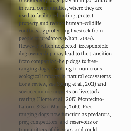
Undoubtedly, dogs play an important role
in rural communities, where they are
used to facilitate hunting, protect
property, and reduce human-wildlife
conflicts by protecting livestock from
people or predators (Khan, 2009).
However, when neglected, irresponsible
dog ownership may lead to the transition
from companion-help dogs to free-
ranging dogs, resulting in numerous
ecological impacts in natural ecosystems
(for a review, see Young et al., 2011) and
socioeconomic impacts on livestock
rearing (Home et al., 2017; Montecino-
Latorre & San Martín, 2019). Free-
ranging dogs now function as predators,
prey, competitors, and reservoirs or
transmitters of diseases, and could