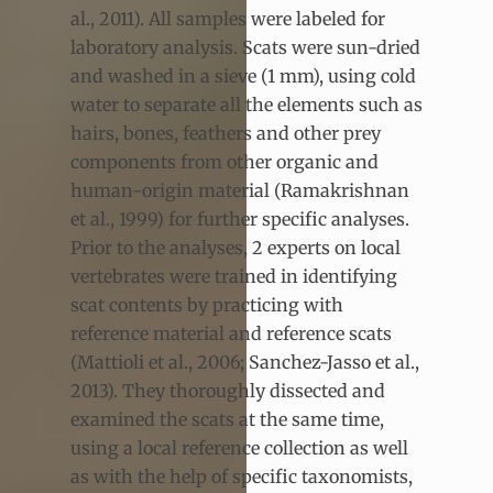
al., 2011). All samples were labeled for
laboratory analysis. Scats were sun-dried
and washed in a sieve (1 mm), using cold
water to separate all the elements such as
hairs, bones, feathers and other prey
components from other organic and
human-origin material (Ramakrishnan
et al., 1999) for further specific analyses.
Prior to the analyses, 2 experts on local
vertebrates were trained in identifying
scat contents by practicing with
reference material and reference scats
(Mattioli et al., 2006; Sanchez-Jasso et al.,
2013). They thoroughly dissected and
examined the scats at the same time,
using a local reference collection as well
as with the help of specific taxonomists,