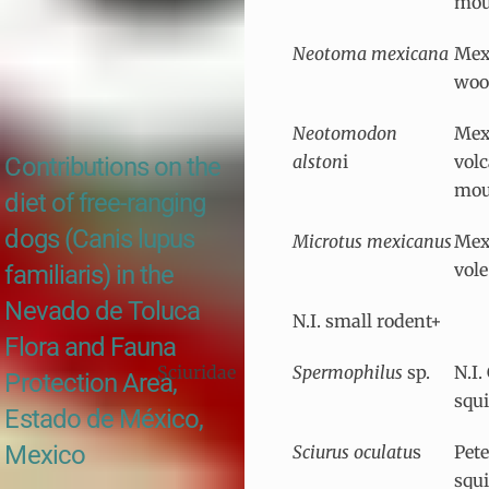
mou
Neotoma mexicana
Mex
woo
Neotomodon
Mex
alston
i
vol
Contributions on the
mou
diet of free-ranging
dogs (Canis lupus
Microtus mexicanus
Mex
vole
familiaris) in the
Nevado de Toluca
N.I. small rodent+
Flora and Fauna
Sciuridae
Spermophilus
sp.
N.I
Protection Area,
squi
Estado de México,
Mexico
Sciurus oculatu
s
Pete
squi