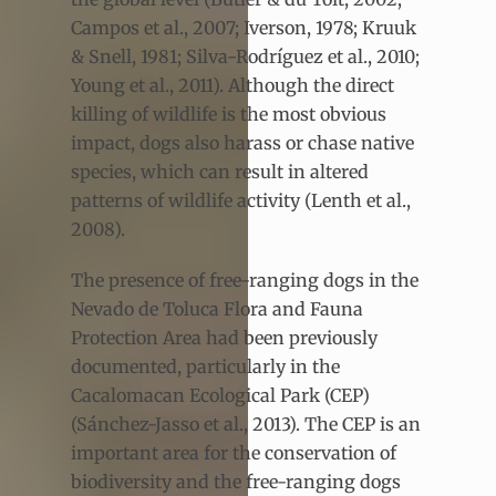
Campos et al., 2007; Iverson, 1978; Kruuk
& Snell, 1981; Silva-Rodríguez et al., 2010;
Young et al., 2011). Although the direct
killing of wildlife is the most obvious
impact, dogs also harass or chase native
species, which can result in altered
patterns of wildlife activity (Lenth et al.,
2008).
The presence of free-ranging dogs in the
Nevado de Toluca Flora and Fauna
Protection Area had been previously
documented, particularly in the
Cacalomacan Ecological Park (CEP)
(Sánchez-Jasso et al., 2013). The CEP is an
important area for the conservation of
biodiversity and the free-ranging dogs