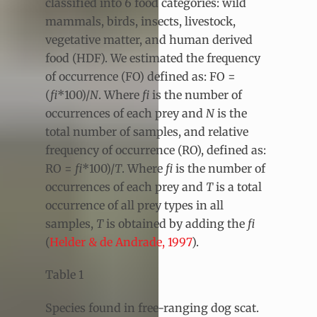
classified into 6 food categories: wild
mammals, birds, insects, livestock,
vegetative matter, and human derived
food (HDF). We estimated the frequency
of occurrence (FO) defined as: FO =
(
fi
*100)/
N
. Where
fi
is the number of
occurrences of each prey and
N
is the
total number of samples, and relative
frequency of occurrence (RO), defined as:
RO =
fi
*100)/
T
. Where
fi
is the number of
occurrences of each prey and
T
is a total
occurrence of all prey types in all
samples,
T
is obtained by adding the
fi
(
Helder & de Andrade, 1997
).
Table 1
Species found in free-ranging dog scat.