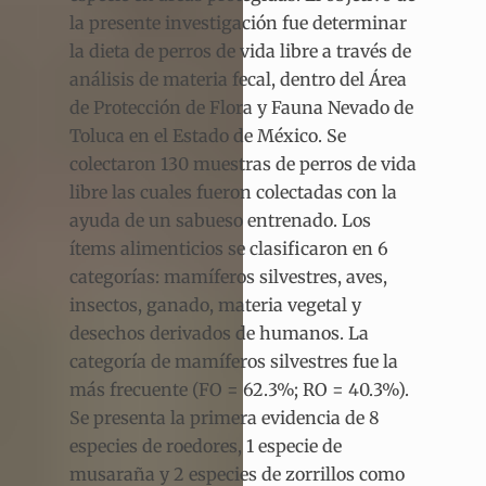
la presente investigación fue determinar
la dieta de perros de vida libre
a través de
análisis de materia fecal, dentro del Área
de Protección de Flora y Fauna Nevado de
Toluca en el Estado de México. Se
colectaron 130 muestras de perros de vida
libre las cuales fueron colectadas con la
ayuda de un sabueso entrenado. Los
ítems alimenticios se clasificaron en 6
categorías: mamíferos silvestres, aves,
insectos, ganado, materia vegetal y
desechos derivados de humanos. La
categoría de mamíferos silvestres fue la
más frecuente (FO = 62.3%; RO = 40.3%).
Se presenta la primera evidencia de 8
especies de roedores, 1 especie de
musaraña y 2 especies de zorrillos como