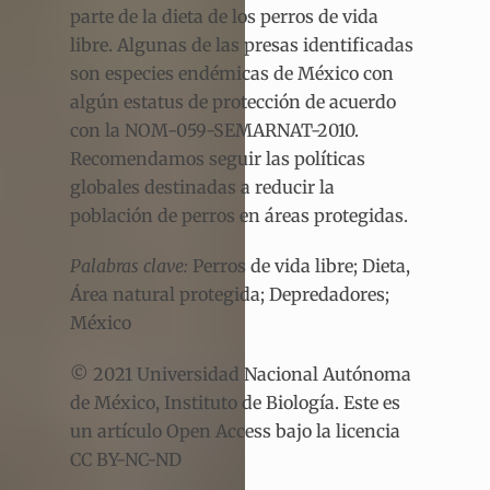
parte de la dieta de los perros de vida
libre. Algunas de las presas identificadas
son especies endémicas de México con
algún estatus de protección de acuerdo
con la NOM-059-SEMARNAT-2010.
Recomendamos seguir las políticas
globales destinadas a reducir la
población de perros en áreas protegidas.
Palabras clave:
Perros de vida libre; Dieta,
Área natural protegida; Depredadores;
México
© 2021 Universidad Nacional Autónoma
de México, Instituto de Biología. Este es
un artículo Open Access bajo la licencia
CC BY-NC-ND