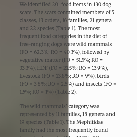
We identified 201 food items in 130 dog
scats. The scats contained members of 5
classes, 13 orders, 16 families, 21 genera
and 22 species (Table 1). The most
frequent food categories in the diet of
free-ranging dogs were wild mammals
(FO = 62.3%; RO = 40.3%), followed by
vegetative matter (FO = 51.5%; RO =
33.3%), HDF (FO = 21.5%; RO = 13.9%),
livestock (FO = 13.8%; RO = 9%), birds
(FO = 3.8%; RO = 2.5%) and insects (FO =
1.5%; RO = 1%) (Table 2).
The wild mammals’ category was
represented by 11 families, 18 genera and
19 species (Table 1). The Mephitidae
family had the most frequently found