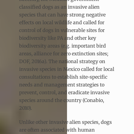
classified dogs as an invasive alien
species that can have strong negative
effects on local wildlife and called for
control of dogs in vulnerable sites for
biodiversity like PA and other key
biodiversity areas (e.g. important bird
areas, alliance for zero extinction sites;
DOF, 2016a). The national strategy on
invasive species in Mexico called for local
consultations to establish site-specific
needs and management strategies to
prevent, control, and eradicate invasive
species around the country (Conabio,
2010).
Unlike other invasive alien species, dogs
are often associated with human