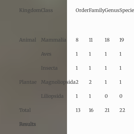
Kingdom
Class
Order
Family
Genus
Specie
Animal
Mammalia
8
11
18
19
Aves
1
1
1
1
Insecta
1
1
1
1
Plantae
Magnoliopsida
2
2
1
1
Liliopsida
1
1
0
0
Total
13
16
21
22
Results