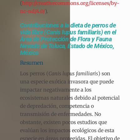
(
http://creativecommons.org/licenses/by-
nc-nd/4.0/
).
Contribuciones a la dieta de perros de
vida libre (Canis lupus familiaris) en el
Área de Protección de Flora y Fauna
Nevado de Toluca, Estado de México,
México
Resumen
Los perros (
Canis lupus familiaris
) son
una especie exótica invasora que puede
impactar negativamente a los
ecosistemas naturales debido al potencial
de depredación, competencia o
transmisión de enfermedades. No
obstante, existen pocos estudios que
evalúan los impactos ecológicos de esta
especie en áreas protegidas. El objetivo de