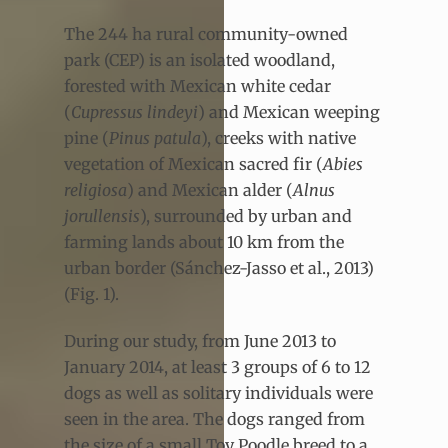
The 244 ha rural community-owned
park (CEP) is an isolated woodland,
forested with Mexican white cedar
(
Cupressus lindeyi
) and Mexican weeping
pine (
Pinus patula
), creeks with native
vegetation of Mexican sacred fir (
Abies
religiosa
) and Mexican alder (
Alnus
jorullensis
), surrounded by urban and
farming lands about 10 km from the
urban border (Sánchez-Jasso et al., 2013)
(Fig. 1).
During our study, from June 2013 to
January 2014, at least 3 groups of 6 to 12
dogs as well as solitary individuals were
seen in the area. The dogs ranged from
the size of a small Toy Poodle breed to a