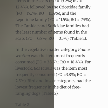
items in the scats (FO = 19.2%; RO =
12.4%), followed by the Cricetidae family
(FO = 17.7%; RO = 11.4%), and the
Leporidae family (FO = 11.5%; RO = 7.5%).
The Canidae and Soricidae families had
the least number of items found in the
scats (FO = 0.8%; RO = 0.5%) (Table 2).
In the vegetative matter category,
Prunus
serotina
was the item most frequently
consumed (FO = 28.5%; RO = 18.4%). For
livestock,
Bos taurus
was the item most
frequently consumed (FO =3.8%; RO =
2.5%). Bird and insect categories had the
lowest frequency in the diet of free-
ranging dogs (Table 2).
Table 2