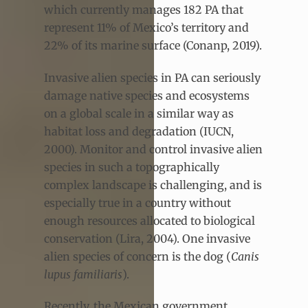
which currently manages 182 PA that
represent 11% of Mexico’s territory and
22% of its marine surface (Conanp, 2019).
Invasive alien species in PA can seriously
damage native species and ecosystems
on a global scale in a similar way as
habitat loss and degradation (IUCN,
2000). Monitor and control invasive alien
species in such a topographically
complex landscape is challenging, and is
especially true in a country without
enough resources allocated to biological
conservation (Lira, 2004). One invasive
alien species of concern is the dog (
Canis
lupus familiaris
).
Recently, the Mexican government