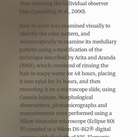
thus reducing the individual observer
bias (Spaulding et al., 2000).
Hair in scats was examined visually to
identify the color pattern, and
microscopically to examine its medullary
pattern using a modification of the
technique described by Arita and Aranda
(1988), which consisted of rinsing the
hair in soapy water for 48 hours, placing
it into xylol for 24 hours, and then
mounting it on a microscope slide, using
Canada balsam. Morphological
observations, photomicrographs and
measurements were performed using a
Nikon binocular microscope (Eclipse 80i
®) coupled to a Nikon DS-Ri2® digital