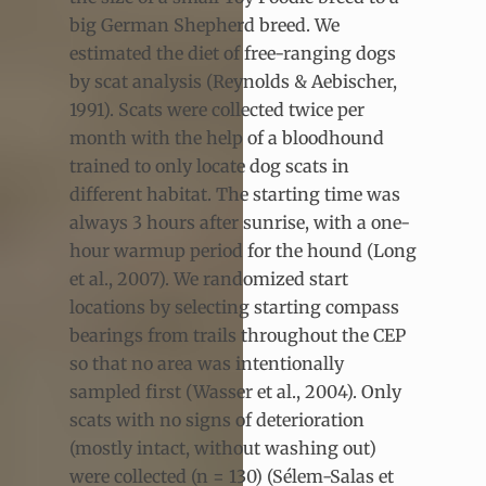
big German Shepherd breed. We
estimated the diet of free-ranging dogs
by scat analysis (Reynolds & Aebischer,
1991). Scats were collected twice per
month with the help of a bloodhound
trained to only locate dog scats in
different habitat. The starting time was
always 3 hours after sunrise, with a one-
hour warmup period for the hound (Long
et al., 2007). We randomized start
locations by selecting starting compass
bearings from trails throughout the CEP
so that no area was intentionally
sampled first (Wasser et al., 2004). Only
scats with no signs of deterioration
(mostly intact, without washing out)
were collected (n = 130) (Sélem-Salas et