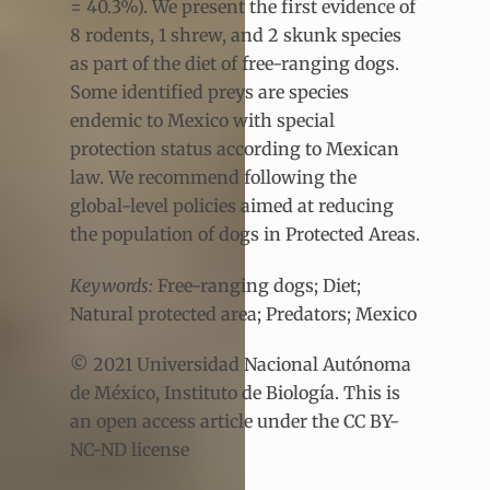
= 40.3%). We present the first evidence of
8 rodents, 1 shrew, and 2 skunk species
as part of the diet of free-ranging dogs.
Some identified preys are species
endemic to Mexico with special
protection status according to Mexican
law. We recommend following the
global-level policies aimed at reducing
the population of dogs in Protected Areas.
Keywords:
Free-ranging dogs; Diet;
Natural protected area; Predators; Mexico
© 2021 Universidad Nacional Autónoma
de México, Instituto de Biología. This is
an open access article under the CC BY-
NC-ND license