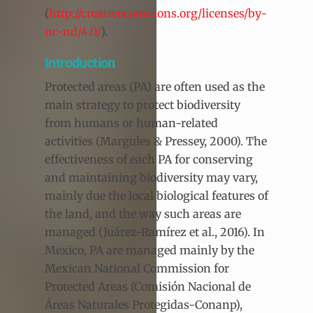
(
http://creativecommons.org/licenses/by-
nc-nd/4.0/
).
Introduction
Protected areas (PA) are often used as the
main strategy to protect biodiversity
from humans or human-related
activities (Margules & Pressey, 2000). The
effectiveness of each PA for conserving
and maintaining biodiversity may vary,
mainly due the local biological features of
the land, and the way such areas are
managed (Juárez-Ramírez et al., 2016). In
Mexico, PA are managed mainly by the
Mexican National Commission for
Protected Areas (Comisión Nacional de
Áreas Naturales Protegidas-Conanp),