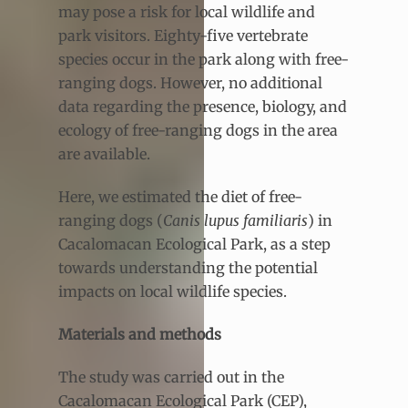
may pose a risk for local wildlife and
park visitors. Eighty-five vertebrate
species occur in the park along with free-
ranging dogs. However, no additional
data regarding the presence, biology, and
ecology of free-ranging dogs in the area
are available.
Here, we estimated the diet of free-
ranging dogs (
Canis lupus familiaris
) in
Cacalomacan Ecological Park, as a step
towards understanding the potential
impacts on local wildlife species.
Materials and methods
The study was carried out in the
Cacalomacan Ecological Park (CEP),