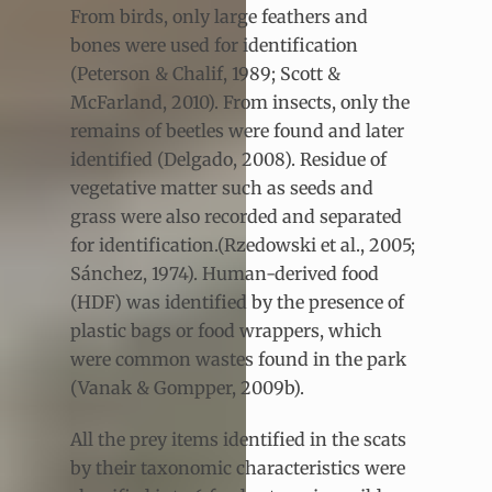
From birds, only large feathers and
bones were used for identification
(Peterson & Chalif, 1989; Scott &
McFarland, 2010). From insects, only the
remains of beetles were found and later
identified (Delgado, 2008). Residue of
vegetative matter such as seeds and
grass were also recorded and separated
for identification.(Rzedowski et al., 2005;
Sánchez, 1974). Human-derived food
(HDF) was identified by the presence of
plastic bags or food wrappers, which
were common wastes found in the park
(Vanak & Gompper, 2009b).
All the prey items identified in the scats
by their taxonomic characteristics were