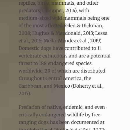
reptiles, birds, mammals, and other
predators; Gompper, 2014), with
medium-sized wild mammals being one
of the most affected (Glen & Dickman,
2008; Hughes & Macdonald, 2013; Lessa
et al., 2016; Mella-Méndez et al., 2019).
Domestic dogs have contributed to 11
vertebrate extinctions and are a potential
threat to 188 endangered species
worldwide, 29 of which are distributed
throughout Central America, the
Caribbean, and Mexico (Doherty et al.,
2017).
Predation of native, endemic, and even
critically endangered wildlife by free-
ranging dogs has been documented at
the global level (Butler & du Toit, 2002;