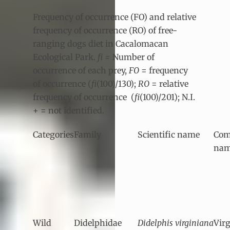
Frequency of occurrence (FO) and relative
frequency of occurrence (RO) of free-
ranging dogs diet in Cacalomacan
Ecological Park.
fi =
Number of
occurrence of each prey,
FO
= frequency
of occurrence (
fi
(100)/130);
RO
= relative
frequency of occurrence
(
fi
(100)/201); N.I.
+ = not identified.
Categories
Family
Scientific name
Co
na
Wild
Didelphidae
Didelphis
virginiana
Virg