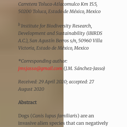
Carretera Toluca-Atlacomulco Km 15.5,
50200 Toluca, Estado de México, Mexico
b
Institute for Biodiversity Research,
Development and Sustainability (iBIRDS
A.C.), San Agustín Berros s/n, 50960 Villa
Victoria, Estado de México, Mexico
*Corresponding author:
jmsjasso@gmail.com
(J.M. Sánchez-Jasso)
Received: 29 April 2020; accepted: 27
August 2020
Abstract
Dogs (
Canis lupus familiaris
) are an
invasive alien species that can negatively