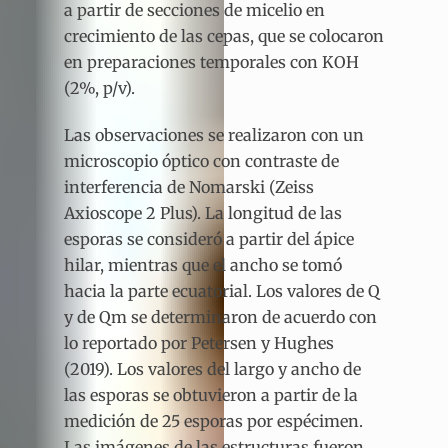
a partir de secciones de micelio en
crecimiento de las cepas, que se colocaron
en preparaciones temporales con KOH
(2%, p/v).
Las observaciones se realizaron con un
microscopio óptico con contraste de
interferencia de Nomarski (Zeiss
Axioscope 2 Plus). La longitud de las
esporas se consideró a partir del ápice
hilar, mientras que el ancho se tomó
hacia la parte ecuatorial. Los valores de Q
y de Qm se determinaron de acuerdo con
lo reportado por Petersen y Hughes
(2019). Los valores del largo y ancho de
las esporas se obtuvieron a partir de la
medición de 25 esporas por espécimen.
Las imágenes de las estructuras fueron