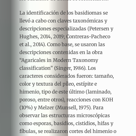
La identificación de los basidiomas se
llevó a cabo con claves taxonómicas y
descripciones especializadas (Petersen y
Hughes, 2014, 2019; Contreras-Pacheco
et al., 2014). Como base, se usaron las
descripciones contenidas en la obra
“Agaricales in Modern Taxonomy
classification” (Singer, 1986). Los
caracteres considerados fueron: tamaño,
color y textura del píleo, estípite e
himenio, tipo de este último (laminado,
poroso, entre otros), reacciones con KOH
(10%) y Melzer (Munsell, 1975). Para
observar las estructuras microscópicas
como esporas, basidios, cistidios, hifas y
fíbulas, se realizaron cortes del himenio o