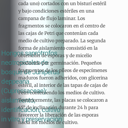
cada uno) cortados con un bisturí estéril
y bajo condiciones estériles en una
campana de flujo laminar. Los
fragmentos se colocaron en el centro de
las cajas de Petri que contenían cada
medio de cultivo preparado. La segunda
forma de aislamiento consistió en la
Hongos saprótrofos
obtención de esporas y de micelio
neotropicales de
producido por germinación. Pequeños
fragmentos de los píleos de especímenes
bosque de Juniperus
maduros fueron adheridos, con glicerina
deppeana
estéril, al interior de las tapas de cajas de
(Cupressaceae):
Petri conteniendo los medios de cultivo.
aislamiento,
Posteriormente, las placas se colocaron a
45° de inclinación durante 24 h para
identificación, cultivo
favorecer la liberación de las esporas
in vitro y preservación
hacia los medios de cultivo.