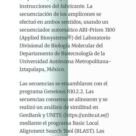
instrucciones del fabricante. La
secuenciación de los amplicones se
efectuó en ambos sentidos, usando un
secuenciador automático ABI-Prism 3100
(Applied Biosystems®) del Laboratorio
Divisional de Biología Molecular del
Departamento de Biotecnología de la
Universidad Autónoma Metropolitana-
Iztapalapa, México.
Las secuencias se ensamblaron con el
programa Geneious R10.2.2. Las
secuencias consenso se alinearon y se
realizó un análisis de similitud en
GenBank y UNITE (https://unite.ut.ee/)
mediante el programa Basic Local
Alignment Search Tool (BLAST). Las