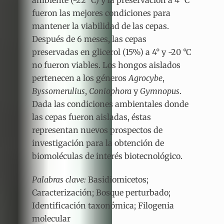
fueron las mejores condiciones para
mantener la viabilidad de las cepas.
Después de 6 meses, las cepas
preservadas en glicerol (15%) a 4° y -20 °C
no fueron viables. Los hongos aislados
pertenecen a los géneros
Agrocybe
,
Byssomerulius
,
Coniophora
y
Gymnopus
.
Dada las condiciones ambientales donde
las cepas fueron aisladas, éstas
representan nuevos prospectos de
investigación para la obtención de
biomoléculas de interés biotecnológico.
Palabras clave:
Basidiomicetos;
Caracterización; Bosque perturbado;
Identificación taxonómica; Filogenia
molecular