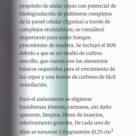
propósito de aislar cepas con potencial de
biodegradación de polímeros complejos
de la pared celular (lignina) a través de
complejos enzimáticos; se consideró
importante para aislar hongos
procedentes de madera. Se incluyó el MM
debido a que es un medio de cultivo
sencillo, que cuenta con los elementos
básicos requeridos para el crecimiento de
las cepas y una fuente de carbono de fácil
asimilación.
Para el aislamiento se eligieron
basidiomas jóvenes, carnosos, sin daño
aparente, limpios, libres de insectos,
relativamente grandes. De cada uno de
2
ellos se tomaron 5 fragmentos (0.25 cm