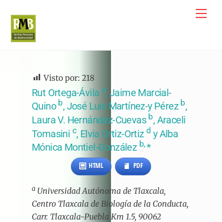
Skip
Me
to
content
Visto por:
218
a
Rut Ortega-Ávila
, Jaime Marcial-
b
b
Quino
, José Luis Martínez-y Pérez
,
b
Laura V. Hernández-Cuevas
, Araceli
c
d
Tomasini
, Elvia Ortiz-Ortiz
y Alba
b,
Mónica Montiel-González
*
HTML
PDF
a
Universidad Autónoma de Tlaxcala,
Centro Tlaxcala de Biología de la Conducta,
Carr. Tlaxcala-Puebla Km 1.5, 90062