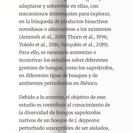
adaptarse y sobrevivir en ellas, con
mecanismos interesantes para explorar,
en la búsqueda de productos bioactivos
novedosos o alternativos a los existentes
(Anteneh et al., 2019; Thorn et al., 1996;
Toledo et al., 2014; Ványolós et al., 2019).
Para ello, es necesario aumentar e
incentivar los estudios sobre diferentes
gremios de hongos, como los saprótrofos,
en diferentes tipos de bosques y de
ambientes perturbados en México.
Debido a lo anterior, el objetivo de este
estudio es contribuir al conocimiento de
la diversidad de hongos saprótrofos
nativos de un bosque de
J. deppeana
perturbado susceptibles de ser aislados,