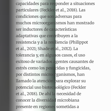
capacidades para responder a situaciones
particulares (Feckler et al., 2018). Las
condiciones que son adversas para
muchos microorganismos han mostrado
ser inductores de características
adaptativas que contribuyen a la
resistencia y a la resiliencia (Philippot
et al., 2021; Shade et al., 2012). La
tolerancia y, en algunos casos, el uso
exitoso de variados agentes causantes de
estrés como los pesticidas y fungicidas,
por distintos microorganismos, han
llamado la atención para explorar su
potencial uso biotecnológico (Feckler
et al., 2018). De ahí la necesidad de
conocer la diversidad microbiana
presente en regiones sometidas a