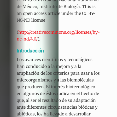
de México, Instituto de Biología. This is
an open access article under the CC BY-
NC-ND license
(
http://creativecommons.org/licenses/by-
nc-nd/4.0/
).
Introducción
Los avances científicos y tecnológicos
han conducido a la mejora y a la
ampliación de los criterios para usar a los
microorganismos y a las biomoléculas
que producen. El interés biotecnológico
en algunos de éstos radica en el hecho de
que, al ser el resultado de su adaptación
ante diferentes circunstancias bióticas y
abióticas, los ha llevado a desarrollar