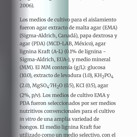
2006).
Los medios de cultivo para el aislamiento
fueron agar extracto de malta agar (EMA)
(Sigma-Aldrich, Canadá), papa dextrosa y
agar (PDA) (MCD-LAB, México), agar
lignina Kraft (A-L) (0.1% de lignina -
Sigma-Aldrich, EUA-), y medio mineral
(MM). El MM contenía (g/L): glucosa
(10.0), extracto de levadura (1.0), KH
PO
2
4
(2.0), MgSO
·7H
O (0.5), KCI (0.5), agar
4
2
(2%, p/v). Los medios de cultivo EMA y
PDA fueron seleccionados por ser medios
nutritivos convencionales para el cultivo
in vitro
de una amplia variedad de
hongos. El medio lignina Kraft fue
utilizado como un medio selectivo, con el