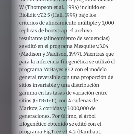
W (Thompson et al., 1994) incluido en
BioEdit v.7.2.5 (Hall, 1999) bajo los
criterios de alineamiento múltiple y 1,000
réplicas de bootstrap. El archivo
resultante (alineamiento de secuencias)
se editó en el programa Mesquite v.3.04
(Madison y Madison, 1997). Mientras que
para la inferencia filogenética se utilizó el
programa MrBayes v3.2 con el modelo
general reversible con una proporción de
sitios invariable y una distribución
gamma en las tasas de variación entre
sitios (GTR+I+Г), con 4 cadenas de
Markov, 2 corridas y 3,000,000 de
generaciones. Por último, el árbol
filogenético obtenido se editó con el
programa FigTree v.1.4.2 (Rambaut,