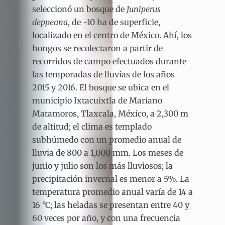
seleccionó un bosque de
Juniperus
deppeana
, de ~10 ha de superficie,
localizado en el centro de México. Ahí, los
hongos se recolectaron a partir de
recorridos de campo efectuados durante
las temporadas de lluvias de los años
2015 y 2016. El bosque se ubica en el
municipio Ixtacuixtla de Mariano
Matamoros, Tlaxcala, México, a 2,300 m
de altitud; el clima es templado
subhúmedo con un promedio anual de
lluvia de 800 a 1,000 mm. Los meses de
junio y julio son los más lluviosos; la
precipitación invernal es menor a 5%. La
temperatura promedio anual varía de 14 a
16 °C; las heladas se presentan entre 40 y
60 veces por año, y con una frecuencia