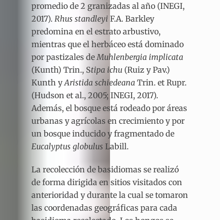
promedio de 2 granizadas al año (INEGI,
2017).
Rhus standleyi
F.A. Barkley
predomina en el estrato arbustivo,
mientras que el herbáceo está dominado
por pastizales de
Muhlenbergia implicata
(Kunth) Trin., S
tipa ichu
(Ruiz y Pav.)
Kunth y
Aristida schiedeana
Trin. et Rupr.
(Hudson et al., 2005; INEGI, 2017).
Además, el bosque está rodeado por áreas
urbanas y agrícolas en crecimiento y por
un bosque inducido y fragmentado de
Eucalyptus globulus
Labill.
La recolección de basidiomas se realizó
de forma dirigida en sitios visitados con
anterioridad y durante la cual se tomaron
las coordenadas geográficas para cada