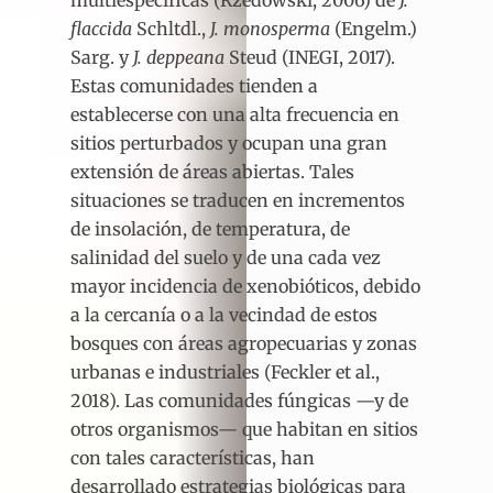
flaccida
Schltdl.,
J. monosperma
(Engelm.)
Sarg.
y
J. deppeana
Steud (INEGI, 2017).
Estas comunidades tienden a
establecerse con una alta frecuencia en
sitios perturbados y ocupan una gran
extensión de áreas abiertas. Tales
situaciones se traducen en incrementos
de insolación, de temperatura, de
salinidad del suelo y de una cada vez
mayor incidencia de xenobióticos, debido
a la cercanía o a la vecindad de estos
bosques con áreas agropecuarias y zonas
urbanas e industriales (Feckler et al.,
2018). Las comunidades fúngicas —y de
otros organismos— que habitan en sitios
con tales características, han
desarrollado estrategias biológicas para