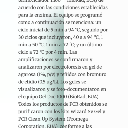
termociclador T100™ (BioRad, EUA) de
acuerdo con las condiciones establecidas
para la enzima. El equipo se programó
como a continuación se menciona: un
ciclo inicial de 5 min a 94 °C, seguido por
30 ciclos que incluyeron, 40 s a 94 °C, 1
min a 50 °C, 1 min a 72 °C; y un último
ciclo a 72 °C por 4 min. Las
amplificaciones se confirmaron y
analizaron por electroforesis en gel de
agarosa (1%, p/v) y teñidos con bromuro
de etidio (0.5 µg/L). Los geles se
visualizaron y se foto-documentaron en
el equipo Gel Doc 1000 (BioRad, EUA).
Todos los productos de PCR obtenidos se
purificaron con los kits Wizard Sv Gel y
PCR Clean Up System (Promega
Corporation, EUA), conforme a las