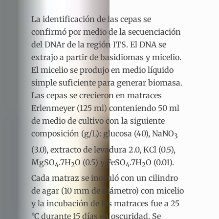
La identificación de las cepas se
confirmó por medio de la secuenciación
del DNAr de la región ITS. El DNA se
extrajo a partir de basidiomas y micelio.
El micelio se produjo en medio líquido
simple suficiente para generar biomasa.
Las cepas se crecieron en matraces
Erlenmeyer (125 ml) conteniendo 50 ml
de medio de cultivo con la siguiente
composición (g/L): glucosa (40), NaNO
3
(3.0), extracto de levadura 2.0, KCl (0.5),
MgSO
.7H
O (0.5) y FeSO
.7H
O (0.01).
4
2
4
2
Cada matraz se inoculó con un cilindro
de agar (10 mm de diámetro) con micelio
y la incubación de los matraces fue a 25
°C durante 15 días en oscuridad. Se