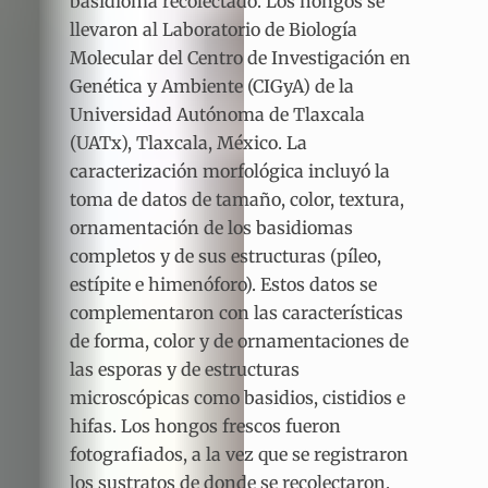
basidioma recolectado. Los hongos se
llevaron al Laboratorio de Biología
Molecular del Centro de Investigación en
Genética y Ambiente (CIGyA) de la
Universidad Autónoma de Tlaxcala
(UATx), Tlaxcala, México. La
caracterización morfológica incluyó la
toma de datos de tamaño, color, textura,
ornamentación de los basidiomas
completos y de sus estructuras (píleo,
estípite e himenóforo). Estos datos se
complementaron con las características
de forma, color y de ornamentaciones de
las esporas y de estructuras
microscópicas como basidios, cistidios e
hifas. Los hongos frescos fueron
fotografiados, a la vez que se registraron
los sustratos de donde se recolectaron.