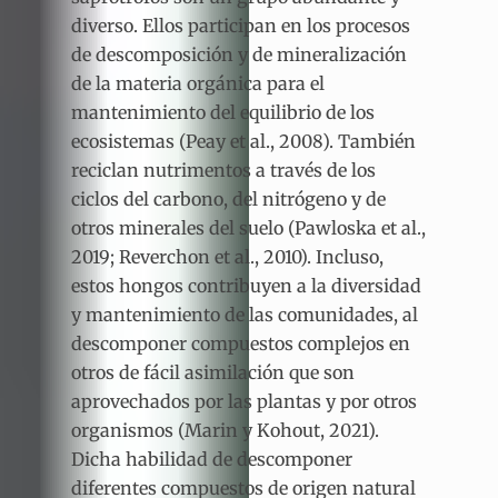
diverso. Ellos participan en los procesos
de descomposición y de mineralización
de la materia orgánica para el
mantenimiento del equilibrio de los
ecosistemas (Peay et al., 2008). También
reciclan nutrimentos a través de los
ciclos del carbono, del nitrógeno y de
otros minerales del suelo (Pawloska et al.,
2019; Reverchon et al., 2010). Incluso,
estos hongos contribuyen a la diversidad
y mantenimiento de las comunidades, al
descomponer compuestos complejos en
otros de fácil asimilación que son
aprovechados por las plantas y por otros
organismos (Marin y Kohout, 2021).
Dicha habilidad de descomponer
diferentes compuestos de origen natural