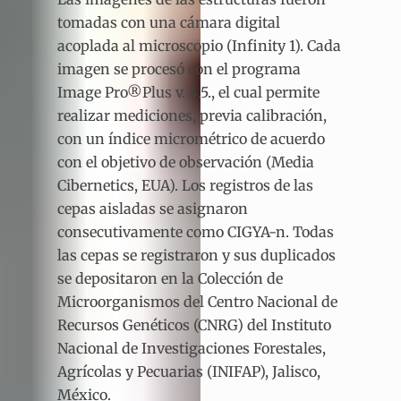
tomadas con una cámara digital
acoplada al microscopio (Infinity 1). Cada
imagen se procesó con el programa
Image Pro®Plus v. 4.5., el cual permite
realizar mediciones, previa calibración,
con un índice micrométrico de acuerdo
con el objetivo de observación (Media
Cibernetics, EUA). Los registros de las
cepas aisladas se asignaron
consecutivamente como CIGYA-n. Todas
las cepas se registraron y sus duplicados
se depositaron en la Colección de
Microorganismos del Centro Nacional de
Recursos Genéticos (CNRG) del Instituto
Nacional de Investigaciones Forestales,
Agrícolas y Pecuarias (INIFAP), Jalisco,
México.