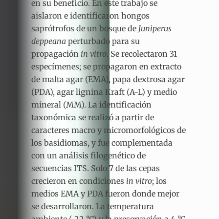
en su beneficio. En este trabajo se
aislaron e identificaron hongos
saprótrofos de un bosque de
Juniperus
deppeana
perturbado para su
propagación
in vitro
. Se recolectaron 31
especímenes; se propagaron en extracto
de malta agar (EMA), papa dextrosa agar
(PDA), agar lignina Kraft (A-L) y medio
mineral (MM). La identificación
taxonómica se realizó a partir de
caracteres macro y micromorfológicos de
los basidiomas, y fue complementada
con un análisis filogenético de
secuencias ITS. Solo 7 de las cepas
crecieron en condiciones
in vitro
; los
medios EMA y PDA fueron donde mejor
se desarrollaron. La temperatura
ambiente (~22 °C) y la preservación a 4 °C