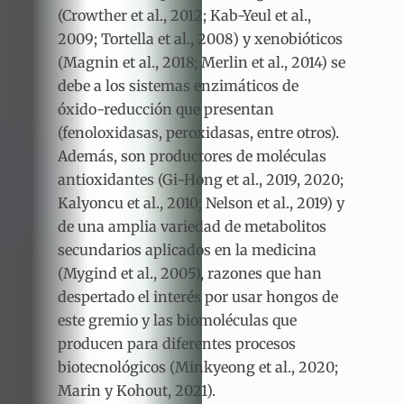
(Crowther et al., 2012; Kab-Yeul et al.,
2009; Tortella et al., 2008) y xenobióticos
(Magnin et al., 2018; Merlin et al., 2014) se
debe a los sistemas enzimáticos de
óxido-reducción que presentan
(fenoloxidasas, peroxidasas, entre otros).
Además, son productores de moléculas
antioxidantes (Gi-Hong et al., 2019, 2020;
Kalyoncu et al., 2010; Nelson et al., 2019) y
de una amplia variedad de metabolitos
secundarios aplicados en la medicina
(Mygind et al., 2005), razones que han
despertado el interés por usar hongos de
este gremio y las biomoléculas que
producen para diferentes procesos
biotecnológicos (Minkyeong et al., 2020;
Marin y Kohout, 2021).