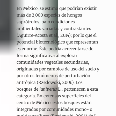
En México, se estima que podrían existir
más de 2,000 especies de hongos
saprótrofos, bajo condiciones
ambientales variadas y contrastantes
(Aguirre-Acosta et al., 2014); por lo que el
potencial biotecnológico que representan
es enorme. Éste podría acrecentarse de
forma significativa al explorar
comunidades vegetales secundarias,
originadas por cambios de uso del suelo y
por otros fenómenos de perturbación
antrópica (Rzedowski, 2006). Los
bosques de
Juniperus
L., pertenecen a esta
categoría. En extensas superficies del
centro de México, estos bosques están
integrados por comunidades mono- o
multiespecíficas (Rzedowski, 2006) de
J.