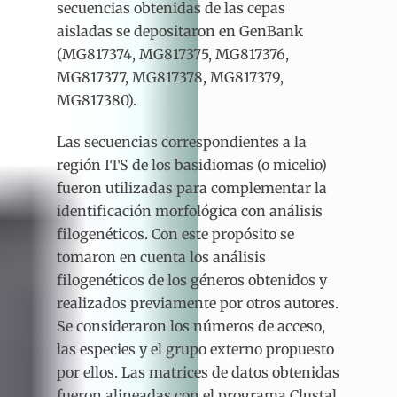
secuencias obtenidas de las cepas
aisladas se depositaron en GenBank
(MG817374, MG817375, MG817376,
MG817377, MG817378, MG817379,
MG817380).
Las secuencias correspondientes a la
región ITS de los basidiomas (o micelio)
fueron utilizadas para complementar la
identificación morfológica con análisis
filogenéticos. Con este propósito se
tomaron en cuenta los análisis
filogenéticos de los géneros obtenidos y
realizados previamente por otros autores.
Se consideraron los números de acceso,
las especies y el grupo externo propuesto
por ellos. Las matrices de datos obtenidas
fueron alineadas con el programa Clustal