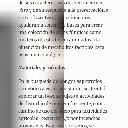
de sus características de crecimiento
in
vitro
y de su respuesta a la preservación a
corto plazo. Estos conocimientos
ayudarán a sentar las bases para crear
una colección de cepas fúngicas como
modelos de estudio encaminados a la
obtención de metabolitos factibles para
usos biotecnológicos.
Materiales y métodos
En la búsqueda de hongos saprótrofos
sometidos a estrés constante, se decidió
explorar un bosque sujeto a actividades
de disturbio de manera frecuente, como
cambio de uso del suelo para actividades
agrícolas, pecuarias y/o por incendios
provocados. Bajo estos criterios, se