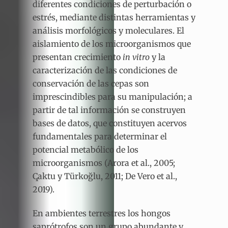
diferentes condiciones de perturbación o
estrés, mediante distintas herramientas y
análisis morfológicos y moleculares. El
aislamiento de los microorganismos que
presentan crecimiento
in vitro
y la
caracterización de las condiciones de
conservación de las cepas son
imprescindibles para su manipulación; a
partir de tal información se construyen
bases de datos, que constituyen acervos
fundamentales para determinar el
potencial metabólico de los
microorganismos (Arora et al., 2005;
Ҁaktu y Türkoğlu, 2011; De Vero et al.,
2019).
En ambientes terrestres los hongos
saprótrofos son un grupo abundante y