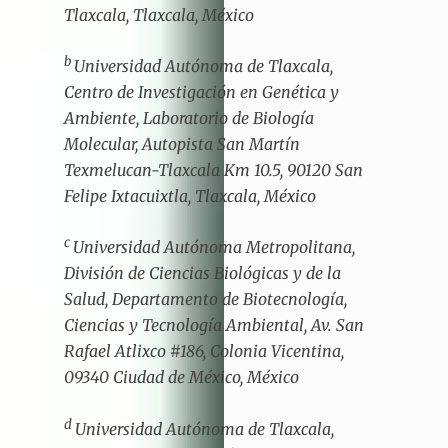
Tlaxcala, Tlaxcala, México
b
Universidad Autónoma de Tlaxcala,
Centro de Investigación en Genética y
Ambiente, Laboratorio de Biología
Molecular, Autopista San Martín
Texmelucan-Tlaxcala Km 10.5, 90120 San
Felipe Ixtacuixtla, Tlaxcala, México
c
Universidad Autónoma Metropolitana,
División de Ciencias Biológicas y de la
Salud, Departamento de Biotecnología,
Ciencias y Tecnología Ambiental, Av. San
Rafael Atlixco #186, Colonia Vicentina,
09340 Ciudad de México, México
d
Universidad Autónoma de Tlaxcala,