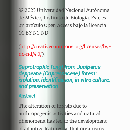
© 2023 Universidad Nacional Autónoma
de México, Instituto de Biología. Este es
un artículo Open Access bajo la licencia
CC BY-NC-ND
(
http://creativecommons.org/licenses/by-
nc-nd/4.0/
).
Saprotrophic fungi from Juniperus
deppeana (Cupressaceae) forest:
isolation, identification, in vitro culture,
and preservation
Abstract
The alteration of forests due to
anthropogenic activities and natural
phenomena has led to the development
of adaptive features so that organisms