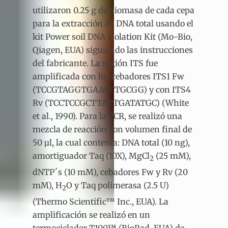
utilizaron 0.25 g de biomasa de cada cepa
para la extracción de DNA total usando el
kit Power soil DNA Isolation Kit (Mo-Bio,
Qiagen, EUA) siguiendo las instrucciones
del fabricante. La región ITS fue
amplificada con los cebadores ITS1 Fw
(TCCGTAGGTGAACCTGCGG) y con ITS4
Rv (TCCTCCGCTTATTGATATGC) (White
et al., 1990). Para la PCR, se realizó una
mezcla de reacción con volumen final de
50 µl, la cual contenía: DNA total (10 ng),
amortiguador Taq (10X), MgCl
(25 mM),
2
dNTP´s (10 mM), cebadores Fw y Rv (20
mM), H
O y Taq polimerasa (2.5 U)
2
(Thermo Scientific™ Inc., EUA). La
amplificación se realizó en un