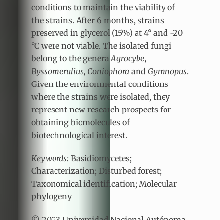
conditions to maintain the viability of
the strains. After 6 months, strains
preserved in glycerol (15%) at 4° and -20
°C were not viable. The isolated fungi
belong to the genera
Agrocybe
,
Byssomerulius
,
Coniophora
and
Gymnopus
.
Given the environmental conditions
where the strains were isolated, they
represent new research prospects for
obtaining biomolecules of
biotechnological interest.
Keywords:
Basidiomycetes;
Characterization; Disturbed forest;
Taxonomical identification; Molecular
phylogeny
© 2023 Universidad Nacional Autónoma