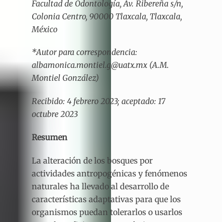
Facultad de Odontología, Av. Ribereña s/n,
Colonia Centro, 90000 Tlaxcala, Tlaxcala,
México
*Autor para correspondencia:
albamonica.montiel.g@uatx.mx (A.M.
Montiel González)
Recibido: 4 febrero 2023; aceptado: 17
octubre 2023
Resumen
La alteración de los bosques por
actividades antropogénicas y fenómenos
naturales ha llevado al desarrollo de
características adaptativas para que los
organismos puedan tolerarlos o usarlos