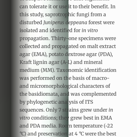
can tolerate it or use it to their benefit. In
this study, saprotrophic fungi from a
disturbed
Juniperus deppeana
forest were
isolated and identified for
in vitro
propagation. Thirty-one specimens were
collected and propagated on malt extract
agar (EMA), potato dextrose agar (PDA),
Kraft lignin agar (A-L) and mineral
medium (MM). Taxonomic identification
was performed on the basis of macro-
and micromorphological characters of
the basidiomata, and was complemented
by phylogenetic analysis of ITS
sequences. Only 7 strains grew under
in
vitro
conditions; they grew best in EMA
and PDA media. Room temperature (~22
°C) and preservation at 4 °C were the best