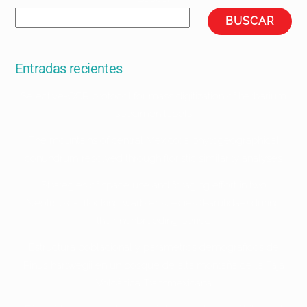
BUSCAR
Entradas recientes
Selective-OCR protocol for mass digitization of herbarium
specimen labels
The mountains of central Mexico: a phytogeographical
conundrum resolved through floristic similarity analyses
Strategies of space use and foraging effort in two
Neotropical flocking warbler species (Parulidae) during
their nonbreeding period
Estructura poblacional y parámetros demográficos de
Pinus hartwegii en un bosque de alta montaña de la Faja
Volcánica Transmexicana