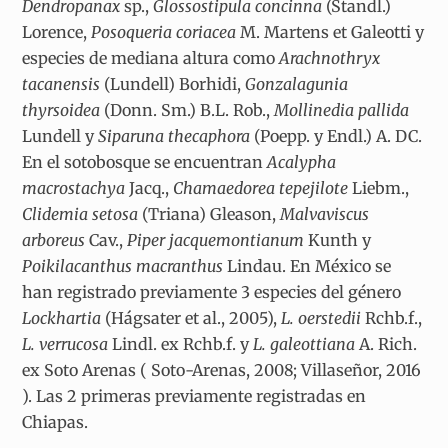
Dendropanax
sp.,
Glossostipula concinna
(Standl.)
Lorence,
Posoqueria coriacea
M. Martens et Galeotti y
especies de mediana altura como
Arachnothryx
tacanensis
(Lundell) Borhidi,
Gonzalagunia
thyrsoidea
(Donn. Sm.) B.L. Rob.,
Mollinedia pallida
Lundell y
Siparuna thecaphora
(Poepp. y Endl.) A. DC.
En el sotobosque se encuentran
Acalypha
macrostachya
Jacq.,
Chamaedorea tepejilote
Liebm.,
Clidemia setosa
(Triana) Gleason,
Malvaviscus
arboreus
Cav.,
Piper jacquemontianum
Kunth y
Poikilacanthus macranthus
Lindau. En México se
han registrado previamente 3 especies del género
Lockhartia
(Hágsater et al., 2005),
L. oerstedii
Rchb.f.,
L. verrucosa
Lindl. ex Rchb.f. y
L. galeottiana
A. Rich.
ex Soto Arenas ( Soto-Arenas, 2008; Villaseñor, 2016
). Las 2 primeras previamente registradas en
Chiapas.