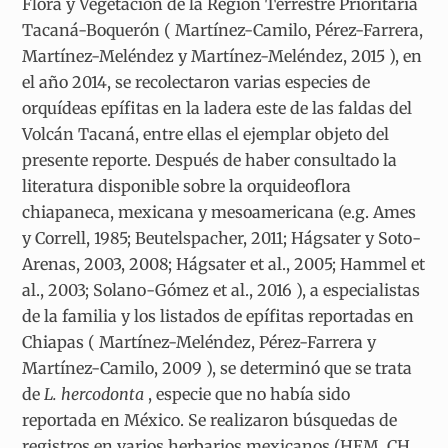
Flora y Vegetación de la Región Terrestre Prioritaria
Tacaná-Boquerón ( Martínez-Camilo, Pérez-Farrera,
Martínez-Meléndez y Martínez-Meléndez, 2015 ), en
el año 2014, se recolectaron varias especies de
orquídeas epífitas en la ladera este de las faldas del
Volcán Tacaná, entre ellas el ejemplar objeto del
presente reporte. Después de haber consultado la
literatura disponible sobre la orquideoflora
chiapaneca, mexicana y mesoamericana (e.g. Ames
y Correll, 1985; Beutelspacher, 2011; Hágsater y Soto-
Arenas, 2003, 2008; Hágsater et al., 2005; Hammel et
al., 2003; Solano-Gómez et al., 2016 ), a especialistas
de la familia y los listados de epífitas reportadas en
Chiapas ( Martínez-Meléndez, Pérez-Farrera y
Martínez-Camilo, 2009 ), se determinó que se trata
de
L. hercodonta
, especie que no había sido
reportada en México. Se realizaron búsquedas de
registros en varios herbarios mexicanos (HEM, CH,