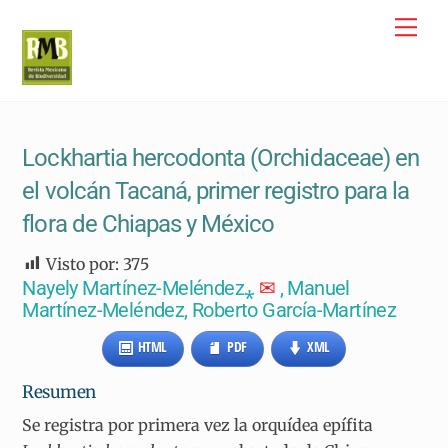
Skip
Me
to
content
Lockhartia hercodonta (Orchidaceae) en
el volcán Tacaná, primer registro para la
flora de Chiapas y México
Visto por:
375
Nayely Martínez-Meléndez⁎
✉
, Manuel
Martínez-Meléndez, Roberto García-Martínez
HTML
PDF
XML
Resumen
Se registra por primera vez la orquídea epífita