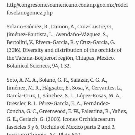
http//congresomesoamericano.conanp.gob.mx/rodol
fosolanogomez.php
Solano-Gómez, R., Damon, A., Cruz-Lustre, G.,
Jiménez-Bautista, L., Avendaño-Vázquez, S.,
Bertolini, V., Rivera-García, R. y Cruz-García, G.
(2016). Diversity and distribution of the orchids of
the Tacana-Boqueron región, Chiapas, Mexico.
Botanical Sciences, 94, 1-32.
Soto, A. M. A., Solano, G. R., Salazar, C. G. A.,
Jiménez, M. R., Hágsater, E., Sosa, V., Cervantes, L.,
García-Cruz, J., Sánchez, S. L., López-Rosas, M. A.,
Dressler, R. L. Pérez-García, E. A., Fernández-
Concha, G. C., Greenwood, E. W., Palestina, R., Yañez,
G. E., Gerlach, G. (2003). Icones Orchidacearum
fascicles 5 y 6, Orchids of Mexico parts 2 and 3.
Instituto Chinoin, A.C. Plate 609.