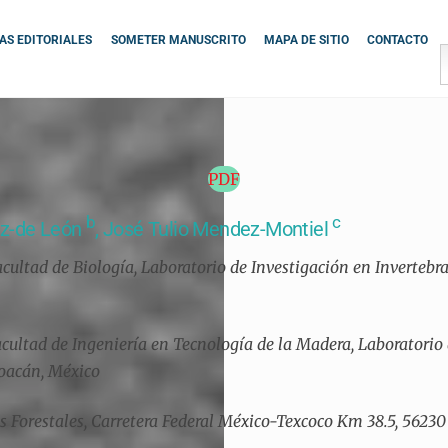
S EDITORIALES
SOMETER MANUSCRITO
MAPA DE SITIO
CONTACTO
PDF
b
c
uz-de León
, José Tulio Mendez-Montiel
ltad de Biología, Laboratorio de Investigación en Invertebrado
cultad de Ingeniería en Tecnología de la Madera, Laboratorio
choacán, México
 Forestales, Carretera Federal México-Texcoco Km 38.5, 56230