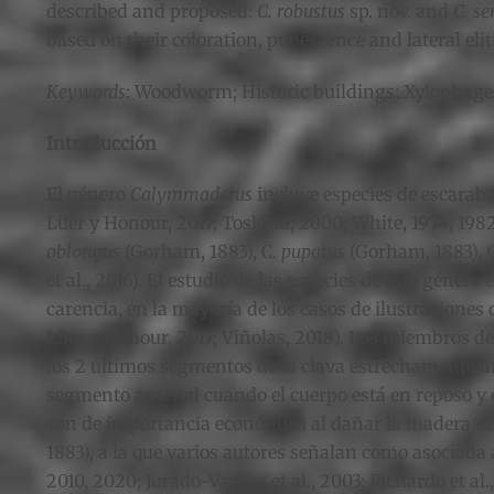
described and proposed:
C. robustus
sp. nov. and
C. s
based on their coloration, pubescence and lateral elitr
Keywords
: Woodworm; Historic buildings; Xylophage
Introducción
El género
Calymmaderus
incluye especies de escaraba
Lüer y Honour, 2017; Toskina, 2000; White, 1974, 1982
oblongus
(Gorham, 1883), C.
pupatus
(Gorham, 1883),
et al., 2016). El estudio de las especies de este géner
carencia, en la mayoría de los casos de ilustraciones 
Lüer y Honour, 2017; Viñolas, 2018). Los miembros d
los 2 últimos segmentos de la clava estrechamente un
segmento antenal cuando el cuerpo está en reposo y el
son de importancia económica al dañar la madera estr
1883), a la que varios autores señalan como asociada a
2010, 2020; Jurado-Vargas et al., 2003; Pichardo et al.,