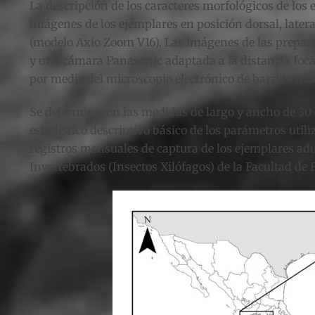
La descripción de los caracteres morfológicos de los
imágenes de los ejemplares en posición dorsal, late
(modelo Axio Zoom V16). Las imágenes de las prepara
y una cámara Panasonic adaptada a la distancia focal
por medio del microscopio electrónico de barrido m
Se determinaron las medidas de largo y ancho de 30 ej
estadístico descriptivo básico de los parámetros uti
registros mensuales de captura de los ejemplares adul
Invertebrados (Insectos Xilófagos) de la Facultad d