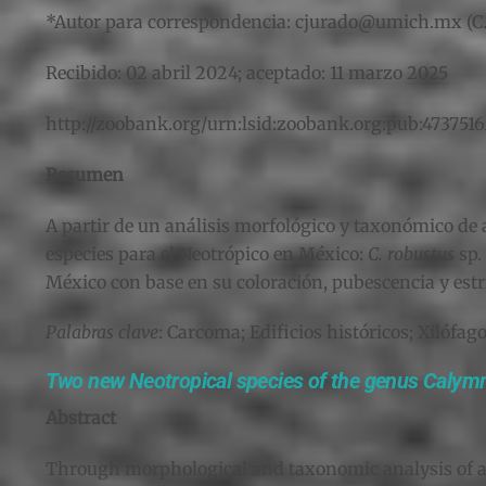
*Autor para correspondencia: cjurado@umich.mx (C.
Recibido: 02 abril 2024; aceptado: 11 marzo 2025
http://zoobank.org/urn:lsid:zoobank.org:pub:4737
Resumen
A partir de un análisis morfológico y taxonómico de 
especies para el Neotrópico en México:
C. robustus
sp.
México con base en su coloración, pubescencia y estría
Palabras clave
: Carcoma; Edificios históricos; Xilófag
Two new Neotropical species of the genus Calymma
Abstract
Through morphological and taxonomic analysis of a