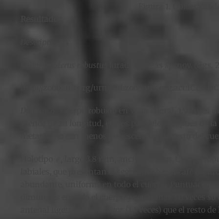
Figura 1. Ubicación d
Resultados
Descripciones
Calymmaderus robustus
Jurado-Vargas sp. nov. (figs. 2-
http://zoobank.org/urn:lsid:zoobank.org:act:1C1
Diagnosis
. Cuerpo robusto en vista lateral, 1.9 vec
menos de su longitud, élitros paralelos después de la
metasterno con menos pubescencia que resto del cue
Holotipo ♂, largo 3.8 mm, ancho 2.1 mm. Cuerpo robust
labiales, que presentan el segmento basal café oscuro
abundante, uniforme en todo el cuerpo. Puntuaciones 
diminutas en todo el cuerpo y separadas 1.0 veces su d
antenal ligeramente mayor (1.1 veces) que el resto de