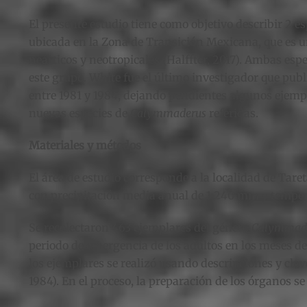
El presente estudio tiene como objetivo describir 2 e
ubicada en la Zona de Transición Mexicana, que es u
neárticos y neotropicales (Halffter, 2017). Ambas esp
este grupo. White fue el último investigador que publ
entre 1981 y 1984, dejando pendientes algunos ejempla
nuevas especies de
Calymmaderus
referidas.
Materiales y métodos
El área de estudio corresponde a la localidad de Taret
con precipitación media anual de 1,240 mm y tempera
Se recolectaron 463 ejemplares del género
Calymmad
periodo de emergencia de los adultos en los meses de
los ejemplares se realizó usando descripciones y clav
1984). En el proceso, la preparación de los órganos s