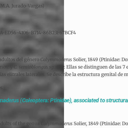
M.A. Jurado-Vargas)
516A-ED56-4106-B714-86B23F67BCF4
adultos del género
Calymmaderus
Solier, 1849 (Ptinidae: D
 nov. y
C. semioblongus
sp. nov. Ellas se distinguen de las 
s elitrales laterales. Se describe la estructura genital de 
os
derus (Coleoptera: Ptinidae), associated to structura
dults of the genus
Calymmaderus
Solier, 1849 (Ptinidae: 