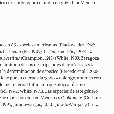
ies currently reported and recognized for Mexico
onocen 89 especies americanas (Blackwelder, 1945;
o:
C
.
dejeani
(Pic, 1905), C.
donckieri
(Pic, 1904),
C
.
subvestitus
(Champion, 1913) (White, 1983; Zaragoza
 lo limitado de sus descripciones diagnósticas y la
a la determinación de especies (Bercedo et al., 2008;
nidae por su cuerpo alargado y oblongo, antenas con
o metasternal bifurcado que aloja al último
ol, 1992; White, 1971). Las especies de este género
pecie más conocida en México es
C. oblongus
(Gorham,
l., 1995; Jurado-Vargas, 2020; Jurado-Vargas y Cruz,