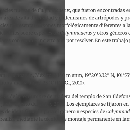
species nuevas de
Calymmaderus
, que fueron encontradas e
n área de alta diversidad y endemismos de artrópodos y pr
ecies representan taxones morfológicamente diferentes a las
icó datos sobre especies de
Calymmaderus
y otros géneros 
res con estatus incierto aún por resolver. En este trabajo
an, Michoacán, México (1,140 m snm, 19°20’3.32” N, 101°55’3.
tura media anual 25° C (INEGI, 2010).
erus
de la techumbre de madera del templo de San Ildefons
 junio-agosto del 2017 y 2018. Los ejemplares se fijaron e
es de identificación para el género y especies de
Calymmad
e realizó mediante la técnica de montaje permanente en lamin