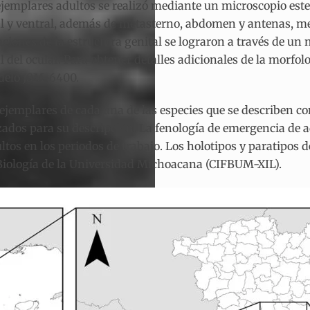
 ejemplares adultos se realizó mediante un microscopio es
ral y ventral, además de metasterno, abdomen y antenas, m
ciones de la estructura genital se lograron a través de u
 del ocular. Para obtener detalles adicionales de la morfo
odelo JSM-6400.
emplares de cada una de las especies que se describen con u
lizados para su descripción. La fenología de emergencia de 
tos en los periodos de trabajo. Los holotipos y paratipos de
e Biología de la Universidad Michoacana (CIFBUM-XIL).