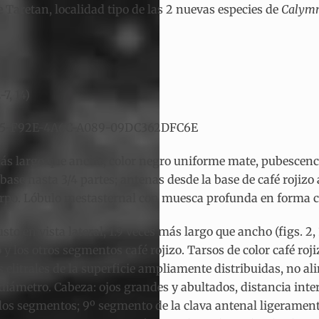
e Taretan, localidad tipo de las 2 nuevas especies de
Calym
7, 14)
58DC5-F92E-4A6C-A089-09DC362DFC6E
es más largo que ancho, color negro uniforme mate, pubesc
 base hasta 3/4 partes; antenas desde la base de café rojiz
rpo. Lóbulo mestasternal con muesca profunda en forma car
o en vista lateral, 1.9 veces más largo que ancho (figs. 2,
 y los otros segmentos café rojizo. Tarsos de color café r
elitrales de la superficie ampliamente distribuidas, no al
iámetro. Cabeza: ojos grandes y abultados, distancia intero
 los segmentos; 9º segmento de la clava antenal ligeramente