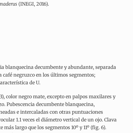
maderus
(INEGI, 2016).
encia blanquecina decumbente y abundante, separada
o a café negruzco en los últimos segmentos;
acterística de U.
 3), color negro mate, excepto en palpos maxilares y
ojizo. Pubescencia decumbente blanquecina,
ineadas e intercaladas con otras puntuaciones
cular 1.1 veces el diámetro vertical de un ojo. Clava
 más largo que los segmentos 10º y 11º (fig. 6).