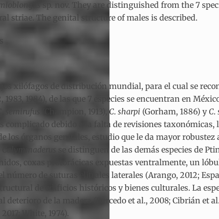
emioblongus
sp. nov. They are distinguished from the 7 spec
al striae. The genital structure of males is described.
s
jos xilófagos de distribución mundial, para el cual se rec
, 1983, 1984), de las que 7 especies se encuentran en Méxic
C
.
semirufus
(Champion, 1913),
C
.
sharpi
(Gorham, 1886) y
C
.
o es complicado debido a la falta de revisiones taxonómicas,
de los órganos genitales, estudio que le da mayor robustez 
e
Calymmaderus
se distinguen de las demás especies de Pti
idos, coxas protorácicas expuestas ventralmente, un lóbul
 número de suturas elitrales laterales (Arango, 2012; Españ
uctural de edificios históricos y bienes culturales. La es
l deterioro de la madera (Bercedo et al., 2008; Cibrián et a
 2017; White, 1974).