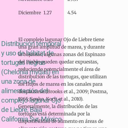
Diciembre
1.27
4.54
El complejo lagunar Ojo de Liebre tiene
Distribución temporal
una gran amplitud de marea, y durante
y uso de hábitat de
la bajamar, algunas zonas del Espinazo
tortugas negras
del Diablo pueden quedar expuestas,
reduciendo potencialmente el área de
(Chelonia mydas) en
distribución de las tortugas, que utilizan
una zona de
los flujos de marea en los canales para
alimentación del
desplazarse (Brooks et al., 2009; Postma,
1965; Senko, Koch et al., 2010).
complejo lagunar Ojo
Generalmente, la distribución de las
de Liebre, Baja
tortugas está determinada por la
California Sur, México
disponibilidad de alimento en áreas de