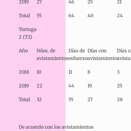
2019
27
46
25
21
Total
55
64
40
24
Tortuga
2 (T2)
Año
Núm. de
Días de
Días con
Días s
avistamientos
esfuerzo
avistamiento
avist
2018
10
11
8
3
2019
22
44
19
25
Total
32
55
27
28
De acuerdo con los avistamientos