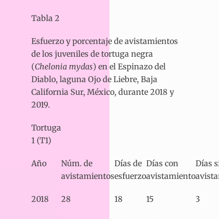
Tabla 2
Esfuerzo y porcentaje de avistamientos
de los juveniles de tortuga negra
(
Chelonia mydas
) en el Espinazo del
Diablo, laguna Ojo de Liebre, Baja
California Sur, México, durante 2018 y
2019.
Tortuga
1 (T1)
Año
Núm. de
Días de
Días con
Días s
avistamientos
esfuerzo
avistamiento
avist
2018
28
18
15
3