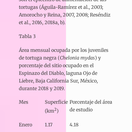
tortugas (Águila-Ramírez et al., 2003;
Amorocho y Reina, 2007, 2008; Reséndiz
et al., 2016, 2018a, b).
Tabla 3
Área mensual ocupada por los juveniles
de tortuga negra (
Chelonia mydas
) y
porcentaje del sitio ocupado en el
Espinazo del Diablo, laguna Ojo de
Liebre, Baja California Sur, México,
durante 2018 y 2019.
Mes
Superficie
Porcentaje del área
de estudio
2
(km
)
Enero
1.17
4.18