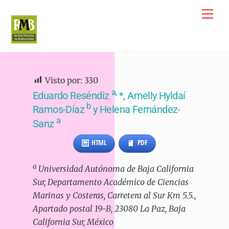
Skip
Me
to
content
Visto por:
330
a,
Eduardo Reséndiz
*, Amelly Hyldaí
b
Ramos-Díaz
y Helena Fernández-
a
Sanz
HTML
PDF
a
Universidad Autónoma de Baja California
Sur, Departamento Académico de Ciencias
Marinas y Costeras, Carretera al Sur Km 5.5.,
Apartado postal 19-B, 23080 La Paz, Baja
California Sur, México