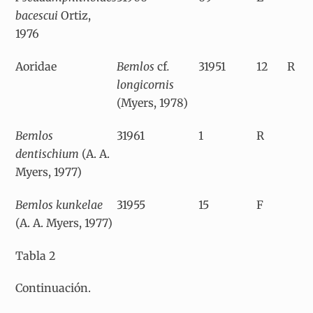
bacescui
Ortiz,
1976
Aoridae
Bemlos
cf
.
31951
12
R
longicornis
(Myers, 1978)
Bemlos
31961
1
R
dentischium
(A. A.
Myers, 1977)
Bemlos kunkelae
31955
15
F
(A. A. Myers, 1977)
Tabla 2
Continuación.