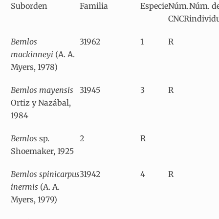
Suborden
Familia
Especie
Núm.
Núm. d
CNCR
individ
Bemlos
31962
1
R
mackinneyi
(A. A.
Myers, 1978)
Bemlos mayensis
31945
3
R
Ortiz y Nazábal,
1984
Bemlos
sp.
2
R
Shoemaker, 1925
Bemlos spinicarpus
31942
4
R
inermis
(A. A.
Myers, 1979)