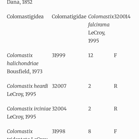
Dana, 1852
Colomastigidea
Colomatigidae
Colomastix
32001
4
falcirama
LeCroy,
1995
Colomastix
31999
12
F
halichondriae
Bousfield, 1973
Colomastix heardi
32007
2
R
LeCroy, 1995
Colomastix irciniae
32004
2
R
LeCroy, 1995
Colomastix
31998
8
F