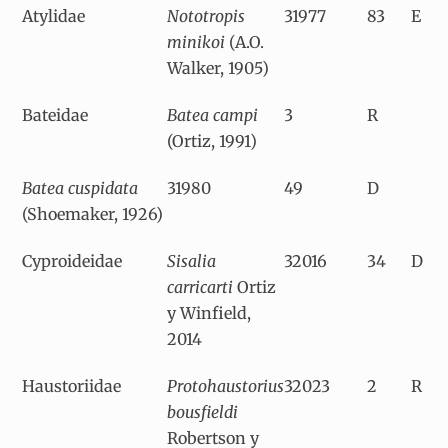
Atylidae
Nototropis
31977
83
E
minikoi
(A.O.
Walker, 1905)
Bateidae
Batea campi
3
R
(Ortiz, 1991)
Batea cuspidata
31980
49
D
(Shoemaker, 1926)
Cyproideidae
Sisalia
32016
34
D
carricarti
Ortiz
y Winfield,
2014
Haustoriidae
Protohaustorius
32023
2
R
bousfieldi
Robertson y