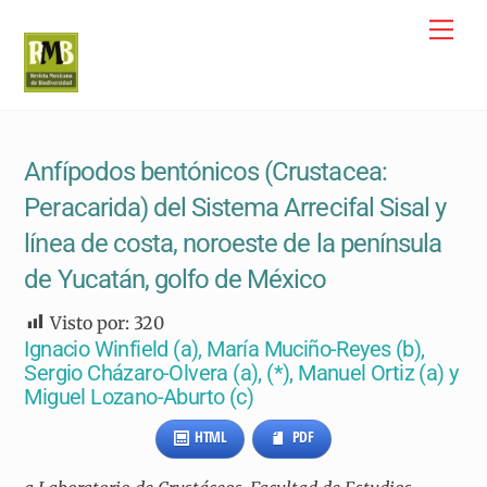
Skip
Me
to
content
Anfípodos bentónicos (Crustacea:
Peracarida) del Sistema Arrecifal Sisal y
línea de costa, noroeste de la península
de Yucatán, golfo de México
Visto por:
320
Ignacio Winfield (
a)
, María Muciño-Reyes (
b)
,
Sergio Cházaro-Olvera (
a), (*)
, Manuel Ortiz (
a)
y
Miguel Lozano-Aburto (
c)
HTML
PDF