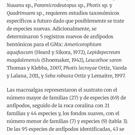
Nuuanu
sp.,
Paramicrodeutopus
sp.,
Photis
sp. y
Quadrimaera
sp
.
, requieren estudios taxonómicos
específicos a futuro dado que posiblemente se trate
de especies nuevas. Adicionalmente, se
determinaron 5 registros nuevos de anfípodos
bentónicos para el GMx:
Americorophium
aquafuscum
(Heard y Sikora, 1972),
Lepidepecreum
magdalenensis
(Shoemaker, 1942),
Leucothoe saron
Thomas y Klebba, 2007,
Photis lecroyae
Ortiz, Varela
y Lalana, 2011, y
Seba robusta
Ortiz y Lemaitre, 1997.
Las macroalgas representaron el sustrato con el
número mayor de familias (27) y de especies (69) de
anfípodos, seguido de la roca coralina con 21
familias y 44 especies y, los fondos suaves, con el
número menor de familias (7) y especies (9) (tabla 3).
De las 95 especies de anfípodos identificadas, 43 se