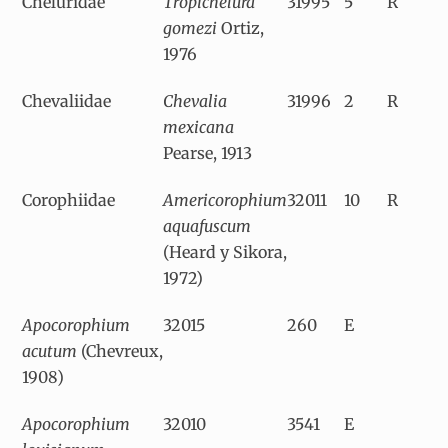
Cheluridae
Tropichelura
31995
5
R
gomezi
Ortiz,
1976
Chevaliidae
Chevalia
31996
2
R
mexicana
Pearse, 1913
Corophiidae
Americorophium
32011
10
R
aquafuscum
(Heard y Sikora,
1972)
Apocorophium
32015
260
E
acutum
(Chevreux,
1908)
Apocorophium
32010
3541
E