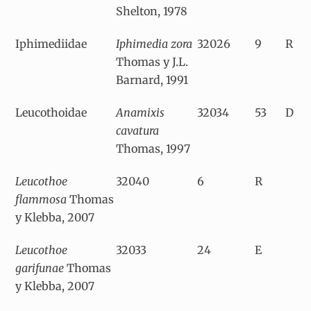
Shelton, 1978
Iphimediidae
Iphimedia zora
32026
9
R
Thomas y J.L.
Barnard, 1991
Leucothoidae
Anamixis
32034
53
D
cavatura
Thomas, 1997
Leucothoe
32040
6
R
flammosa
Thomas
y Klebba, 2007
Leucothoe
32033
24
E
garifunae
Thomas
y Klebba, 2007