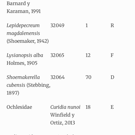
Barnard y
Karaman, 1991
Lepidepecreum
32049
1
R
magdalenensis
(Shoemaker, 1942)
Lysianopsis alba
32065
12
F
Holmes, 1905
Shoemakerella
32064
70
D
cubensis
(Stebbing,
1897)
Ochlesidae
Curidia nunoi
18
E
Winfield y
Ortiz, 2013