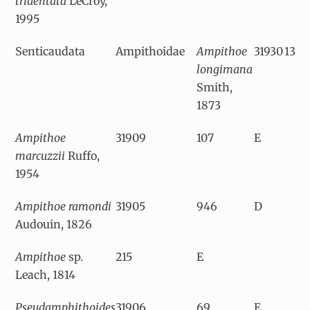
tridentata
LeCroy,
1995
Senticaudata
Ampithoidae
Ampithoe
31930
13
longimana
Smith,
1873
Ampithoe
31909
107
E
marcuzzii
Ruffo,
1954
Ampithoe ramondi
31905
946
D
Audouin, 1826
Ampithoe
sp
.
215
E
Leach, 1814
Pseudamphithoides
31906
69
E