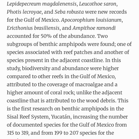
Lepidepecreum magdalenensis
,
Leucothoe saron
,
Photis lecroyae
, and
Seba robusta
were new records
for the Gulf of Mexico.
Apocorophium louisianum
,
Ericthonius brasiliensis
, and
Ampithoe ramondi
accounted for 50% of the abundance. Two
subgroups of benthic amphipods were found; one of
species associated with reef patches and another of
species present in the adjacent coastline. In this
study, biodiversity and abundance were higher
compared to other reefs in the Gulf of Mexico,
attributed to the coverage of macroalgae and a
higher amount of coral rock; unlike the adjacent
coastline that is attributed to the wood debris. This
is the first research on benthic amphipods in the
Sisal Reef System, Yucatán, increasing the number
of documented species for the Gulf of Mexico from
315 to 319, and from 199 to 207 species for the