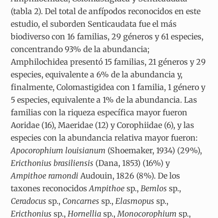
(tabla 2). Del total de anfípodos reconocidos en este
estudio, el suborden Senticaudata fue el más
biodiverso con 16 familias, 29 géneros y 61 especies,
concentrando 93% de la abundancia;
Amphilochidea presentó 15 familias, 21 géneros y 29
especies, equivalente a 6% de la abundancia y,
finalmente, Colomastigidea con 1 familia, 1 género y
5 especies, equivalente a 1% de la abundancia. Las
familias con la riqueza específica mayor fueron
Aoridae (16), Maeridae (12) y Corophiidae (6), y las
especies con la abundancia relativa mayor fueron:
Apocorophium louisianum
(Shoemaker, 1934) (29%),
Ericthonius brasiliensis
(Dana, 1853) (16%) y
Ampithoe ramondi
Audouin, 1826 (8%). De los
taxones reconocidos
Ampithoe
sp.,
Bemlos
sp.,
Ceradocus
sp.,
Concarnes
sp.,
Elasmopus
sp.,
Ericthonius
sp.,
Hornellia
sp.,
Monocorophium
sp.,