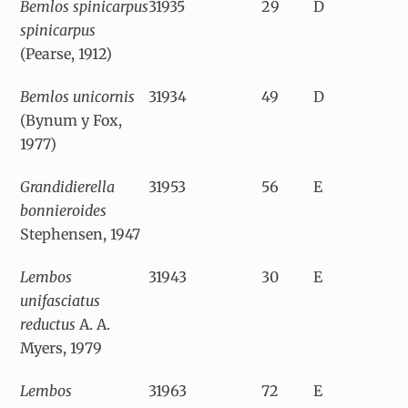
Bemlos spinicarpus
31935
29
D
spinicarpus
(Pearse, 1912)
Bemlos unicornis
31934
49
D
(Bynum y Fox,
1977)
Grandidierella
31953
56
E
bonnieroides
Stephensen, 1947
Lembos
31943
30
E
unifasciatus
reductus
A. A.
Myers, 1979
Lembos
31963
72
E