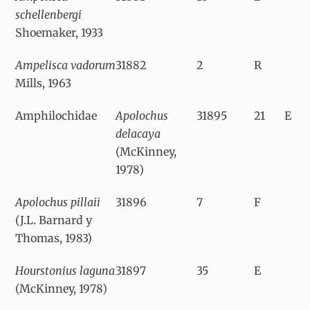
schellenbergi
Shoemaker, 1933
Ampelisca vadorum
31882
2
R
Mills, 1963
Amphilochidae
Apolochus
31895
21
E
delacaya
(McKinney,
1978)
Apolochus pillaii
31896
7
F
(J.L. Barnard y
Thomas, 1983)
Hourstonius laguna
31897
35
E
(McKinney, 1978)