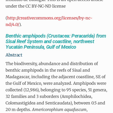
under the CC BY-NC-ND license
(
http://creativecommons.org/licenses/by-nc-
nd/4.0/
).
Benthic amphipods (Crustacea: Peracarida) from
Sisal Reef System and coastline, northwest
Yucatán Peninsula, Gulf of Mexico
Abstract
The biodiversity, abundance and distribution of
benthic amphipods in the reefs of Sisal and
Madagascar, including the adjacent coastline, SE of
the Gulf of Mexico, were analyzed. Amphipods were
collected (12,986), belonging to 95 species, 51 genera,
32 families and 3 suborders (Amphilochidea,
Colomastigidea and Senticaudata), between 0.5 and
20 m depths.
Americorophium aquafuscum
,