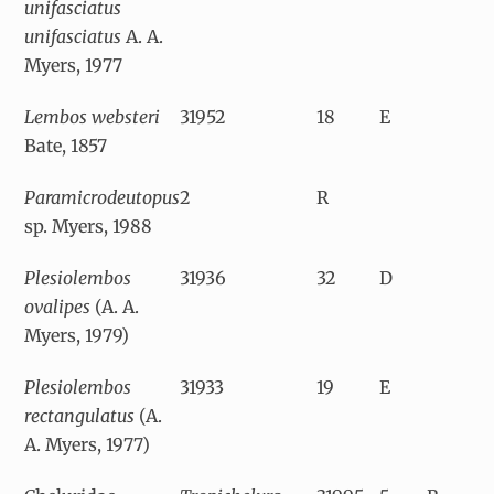
unifasciatus
unifasciatus
A. A.
Myers, 1977
Lembos websteri
31952
18
E
Bate, 1857
Paramicrodeutopus
2
R
sp. Myers, 1988
Plesiolembos
31936
32
D
ovalipes
(A. A.
Myers, 1979)
Plesiolembos
31933
19
E
rectangulatus
(A.
A. Myers, 1977)