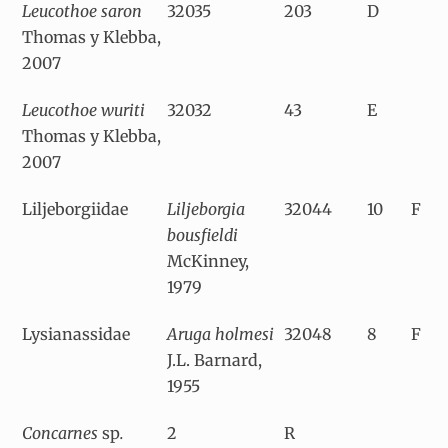
Leucothoe saron
32035
203
D
Thomas y Klebba,
2007
Leucothoe wuriti
32032
43
E
Thomas y Klebba,
2007
Liljeborgiidae
Liljeborgia
32044
10
F
bousfieldi
McKinney,
1979
Lysianassidae
Aruga holmesi
32048
8
F
J.L. Barnard,
1955
Concarnes
sp
.
2
R