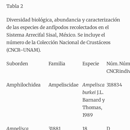
Tabla 2
Diversidad biológica, abundancia y caracterización
de las especies de anfípodos recolectados en el
Sistema Arrecifal Sisal, México. Se incluye el
número de la Colección Nacional de Crustáceos
(CNCR–UNAM).
Suborden
Familia
Especie
Núm.
Núm.
CNCR
indi
Amphilochidea
Ampeliscidae
Ampelisca
31883
4
burkei
J.L.
Barnard y
Thomas,
1989
Ampelisca
31881
18
D