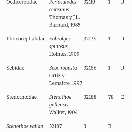
Oedicerotidae
Perioculodes
32119
1
R
cerasinus
Thomas y J.L.
Barnard, 1985
Phoxocephalidae
Eobrolgus
32173
1
R
spinosus
Holmes, 1905
Sebidae
Seba robusta
32186
1
R
Ortiz y
Lemaitre, 1997
Stenothoidae
Stenothoe
32188
78
E
gallensis
Walker, 1904
Stenothoe valida
32187
3
R