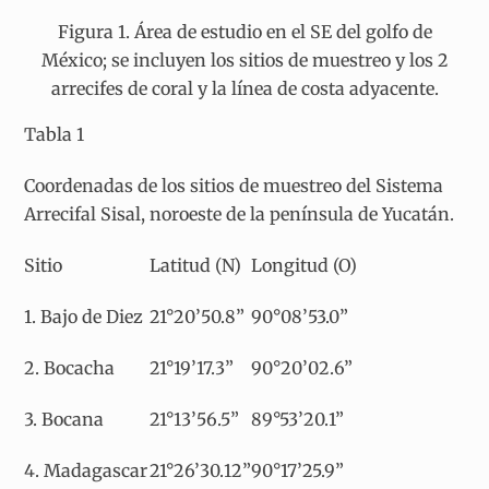
Figura 1. Área de estudio en el SE del golfo de
México; se incluyen los sitios de muestreo y los 2
arrecifes de coral y la línea de costa adyacente.
Tabla 1
Coordenadas de los sitios de muestreo del Sistema
Arrecifal Sisal, noroeste de la península de Yucatán.
Sitio
Latitud (N)
Longitud (O)
1. Bajo de Diez
21°20’50.8”
90°08’53.0”
2. Bocacha
21°19’17.3”
90°20’02.6”
3. Bocana
21°13’56.5”
89°53’20.1”
4. Madagascar
21°26’30.12”
90°17’25.9”