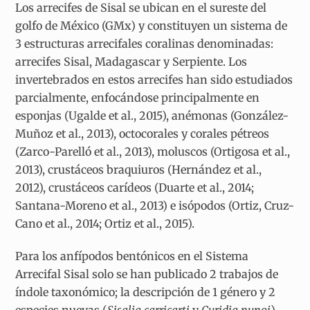
Los arrecifes de Sisal se ubican en el sureste del
golfo de México (GMx) y constituyen un sistema de
3 estructuras arrecifales coralinas denominadas:
arrecifes Sisal, Madagascar y Serpiente. Los
invertebrados en estos arrecifes han sido estudiados
parcialmente, enfocándose principalmente en
esponjas (Ugalde et al., 2015), anémonas (González-
Muñoz et al., 2013), octocorales y corales pétreos
(Zarco-Parelló et al., 2013), moluscos (Ortigosa et al.,
2013), crustáceos braquiuros (Hernández et al.,
2012), crustáceos carídeos (Duarte et al., 2014;
Santana-Moreno et al., 2013) e isópodos (Ortiz, Cruz-
Cano et al., 2014; Ortiz et al., 2015).
Para los anfípodos bentónicos en el Sistema
Arrecifal Sisal solo se han publicado 2 trabajos de
índole taxonómico; la descripción de 1 género y 2
especies nuevas (
Sisalia carricarti
y
Curidia nunoi
)