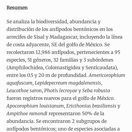
Resumen
Se analiza la biodiversidad, abundancia y
distribución de los anfípodos bentónicos en los
arrecifes de Sisal y Madagascar, incluyendo la línea
de costa adyacente, SE del golfo de México. Se
recolectaron 12,986 anfípodos, pertenecientes a 95
especies, 51 géneros, 32 familias y 3 subórdenes
(Amphilochidea, Colomastigidea y Senticaudata),
entre los 0.5 y 20 m de profundidad.
Americorophium
aquafuscum
,
Lepidepecreum magdalenensis
,
Leucothoe saron
,
Photis lecroyae
y
Seba robusta
fueron registros nuevos para el golfo de México.
Apocorophium louisianum
,
Ericthonius brasiliensis
y
Ampithoe ramondi
representaron 50% de la
abundancia. Se encontraron 2 subgrupos de
anfípodos bentónicos; uno de especies asociadas a