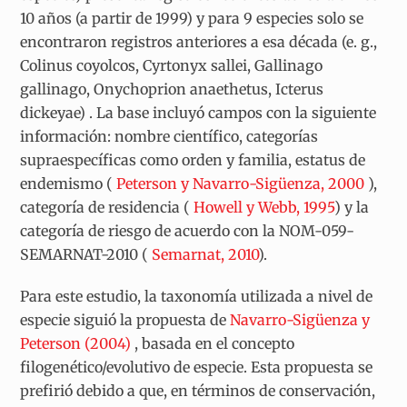
10 años (a partir de 1999) y para 9 especies solo se
encontraron registros anteriores a esa década (e. g.,
Colinus coyolcos
,
Cyrtonyx sallei
,
Gallinago
gallinago
,
Onychoprion anaethetus
,
Icterus
dickeyae)
. La base incluyó campos con la siguiente
información: nombre científico, categorías
supraespecíficas como orden y familia, estatus de
endemismo (
Peterson y Navarro-Sigüenza, 2000
),
categoría de residencia (
Howell y Webb, 1995
) y la
categoría de riesgo de acuerdo con la NOM-059-
SEMARNAT-2010 (
Semarnat, 2010
).
Para este estudio, la taxonomía utilizada a nivel de
especie siguió la propuesta de
Navarro-Sigüenza y
Peterson (2004)
, basada en el concepto
filogenético/evolutivo de especie. Esta propuesta se
prefirió debido a que, en términos de conservación,