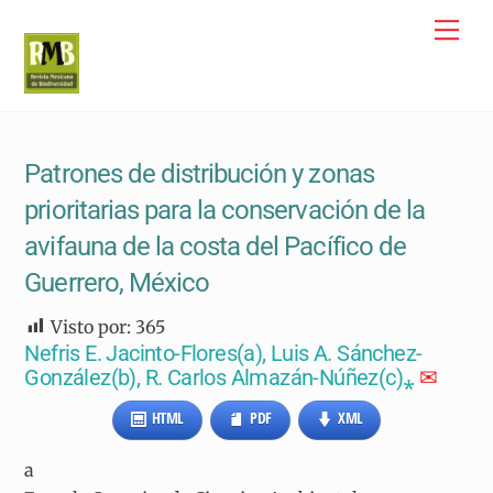
Skip
Me
to
content
Patrones de distribución y zonas
prioritarias para la conservación de la
avifauna de la costa del Pacífico de
Guerrero, México
Visto por:
365
Nefris E. Jacinto-Flores(a), Luis A. Sánchez-
González(b), R. Carlos Almazán-Núñez(c)⁎
✉
HTML
PDF
XML
a