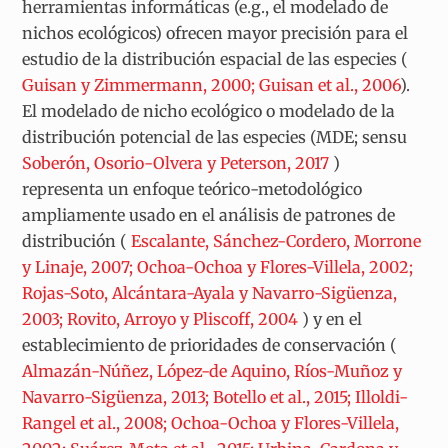
herramientas informáticas (e.g., el modelado de
nichos ecológicos) ofrecen mayor precisión para el
estudio de la distribución espacial de las especies (
Guisan y Zimmermann, 2000; Guisan et al., 2006
).
El modelado de nicho ecológico o modelado de la
distribución potencial de las especies (MDE; sensu
Soberón, Osorio-Olvera y Peterson, 2017
)
representa un enfoque teórico-metodológico
ampliamente usado en el análisis de patrones de
distribución (
Escalante, Sánchez-Cordero, Morrone
y Linaje, 2007; Ochoa-Ochoa y Flores-Villela, 2002;
Rojas-Soto, Alcántara-Ayala y Navarro-Sigüenza,
2003; Rovito, Arroyo y Pliscoff, 2004
) y en el
establecimiento de prioridades de conservación (
Almazán-Núñez, López-de Aquino, Ríos-Muñoz y
Navarro-Sigüenza, 2013; Botello et al., 2015; Illoldi-
Rangel et al., 2008; Ochoa-Ochoa y Flores-Villela,