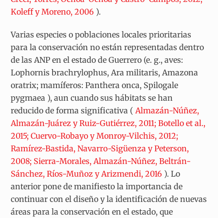
Koleff y Moreno, 2006
).
Varias especies o poblaciones locales prioritarias
para la conservación no están representadas dentro
de las ANP en el estado de Guerrero (e. g., aves:
Lophornis brachrylophus
,
Ara militaris
,
Amazona
oratrix
; mamíferos:
Panthera onca
,
Spilogale
pygmaea
), aun cuando sus hábitats se han
reducido de forma significativa (
Almazán-Núñez,
Almazán-Juárez y Ruiz-Gutiérrez, 2011; Botello et al.,
2015; Cuervo-Robayo y Monroy-Vilchis, 2012;
Ramírez-Bastida, Navarro-Sigüenza y Peterson,
2008; Sierra-Morales, Almazán-Núñez, Beltrán-
Sánchez, Ríos-Muñoz y Arizmendi, 2016
). Lo
anterior pone de manifiesto la importancia de
continuar con el diseño y la identificación de nuevas
áreas para la conservación en el estado, que