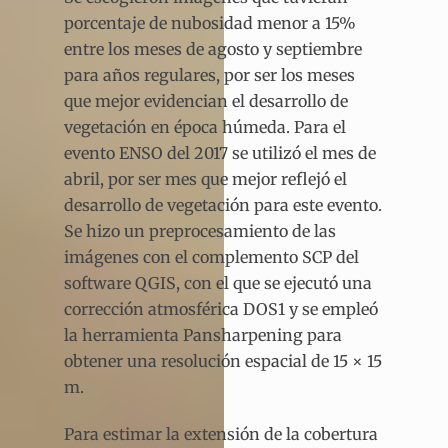
porcentaje de nubosidad menor a 15%
entre los meses de agosto y septiembre
para años regulares, por ser los meses
que mejor evidencian el desarrollo de
vegetación en época húmeda. Para el
evento ENSO del 2017 se utilizó el mes de
abril, por ser mes que mejor reflejó el
desarrollo de vegetación para este evento.
Se hizo un preprocesamiento de las
imágenes con el complemento SCP del
software QGIS, con el que se ejecutó una
corrección atmosférica DOS1 y se empleó
la herramienta Pansharpening para
obtener una resolución espacial de 15 × 15
m.
Para estimar la extensión de la cobertura