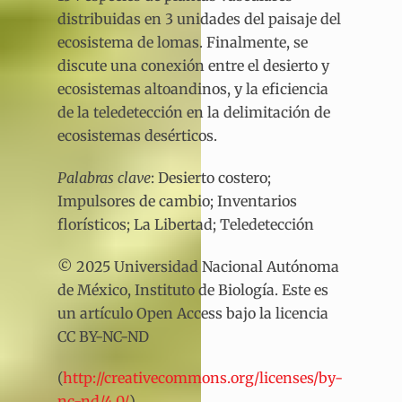
distribuidas en 3 unidades del paisaje del
ecosistema de lomas. Finalmente, se
discute una conexión entre el desierto y
ecosistemas altoandinos, y la eficiencia
de la teledetección en la delimitación de
ecosistemas desérticos.
Palabras clave
: Desierto costero;
Impulsores de cambio; Inventarios
florísticos; La Libertad; Teledetección
© 2025 Universidad Nacional Autónoma
de México, Instituto de Biología. Este es
un artículo Open Access bajo la licencia
CC BY-NC-ND
(
http://creativecommons.org/licenses/by-
nc-nd/4.0/
).