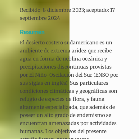
Recibido: 8 diciembre 2023; aceptado: 17
septiembre 2024
Resumen
El desierto costero sudamericano es un
ambiente de extrema aridez que recibe
agua en forma de neblina oceánica y
precipitaciones discontinuas provistas
por El Niño-Oscilación del Sur (ENSO por
sus siglas en inglés). Sus particulares
condiciones climáticas y geográficas son
refugio de especies de flora, y fauna
altamente especializada, que además de
poseer un alto grado de endemismo se
encuentran amenazadas por actividades
humanas. Los objetivos del presente