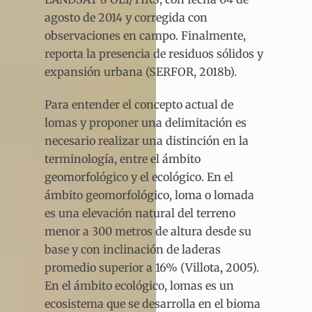
agosto de 2014 y corregida con
observaciones en campo. Finalmente,
reporta la presencia de residuos sólidos y
expansión urbana (SERFOR, 2018b).
Para entender el concepto actual de
lomas y proponer una delimitación es
necesario realizar una distinción en la
terminología, entre el ámbito
geomorfológico y el ecológico. En el
ámbito geomorfológico, loma o lomada
es una elevación natural del terreno
menor a 300 metros de altura desde su
base y con inclinación de laderas
promedio superior a 16% (Villota, 2005).
En el ámbito ecológico, lomas es un
ecosistema que se desarrolla en el bioma