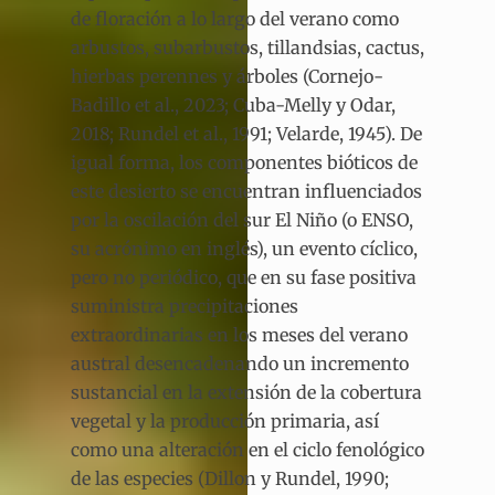
de floración a lo largo del verano como
arbustos, subarbustos, tillandsias, cactus,
hierbas perennes y árboles (Cornejo-
Badillo et al., 2023; Cuba-Melly y Odar,
2018; Rundel et al., 1991; Velarde, 1945). De
igual forma, los componentes bióticos de
este desierto se encuentran influenciados
por la oscilación del sur El Niño (o ENSO,
su acrónimo en inglés), un evento cíclico,
pero no periódico, que en su fase positiva
suministra precipitaciones
extraordinarias en los meses del verano
austral desencadenando un incremento
sustancial en la extensión de la cobertura
vegetal y la producción primaria, así
como una alteración en el ciclo fenológico
de las especies (Dillon y Rundel, 1990;