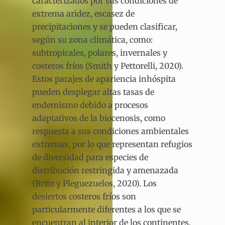
caracterizados por sus condiciones de
extrema aridez, escasez de
precipitaciones y se pueden clasificar,
según su zona climática, como:
subtropicales, polares, invernales y
costeros fríos (Smith y Pettorelli, 2020).
Estos parajes de apariencia inhóspita
pueden desplegar altas tasas de
endemismo debido a procesos
adaptativos de la biocenosis, como
respuesta a sus condiciones ambientales
extremas, por lo que representan refugios
de diversidad para especies de
distribución restringida y amenazada
(Brito y Pleguezuelos, 2020). Los
desiertos costeros fríos son
particularmente diferentes a los que se
encuentran al interior de los continentes,