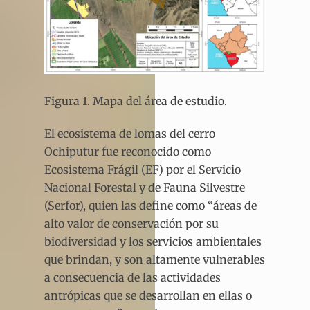
Figura 1. Mapa del área de estudio.
El ecosistema de lomas del cerro
Ochiputur fue reconocido como
Ecosistema Frágil (EF) por el Servicio
Nacional Forestal y de Fauna Silvestre
(Serfor), quien las define como “áreas de
alto valor de conservación por su
biodiversidad y los servicios ambientales
que brindan, y son altamente vulnerables
a consecuencia de las actividades
antrópicas que se desarrollan en ellas o