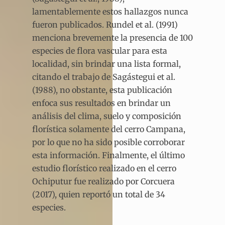
lamentablemente estos hallazgos nunca
fueron publicados. Rundel et al. (1991)
menciona brevemente la presencia de 100
especies de flora vascular para esta
localidad, sin brindar una lista formal,
citando el trabajo de Sagástegui et al.
(1988), no obstante, esta publicación
enfoca sus resultados en brindar un
análisis del clima, suelo y composición
florística solamente del cerro Campana,
por lo que no ha sido posible corroborar
esta información. Finalmente, el último
estudio florístico realizado en el cerro
Ochiputur fue realizado por Corcuera
(2017), quien reportó un total de 34
especies.