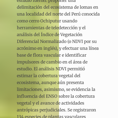
estudio fueron: proponer una
delimitación del ecosistema de lomas en
una localidad del norte del Perú conocida
como cerro Ochiputur usando
herramientas de teledetección y el
análisis del Índice de Vegetación
Diferencial Normalizado (o NDVI por su
acrónimo en inglés), y efectuar una línea
base de flora vascular e identificar
impulsores de cambio en el área de
estudio. El análisis NDVI permitió
estimar la cobertura vegetal del
ecosistema, aunque aún presenta
limitaciones, asimismo, se evidencia la
influencia del ENSO sobre la cobertura
vegetal y el avance de actividades
antrópicas perjudiciales. Se registraron
134 especies de plantas vasculares