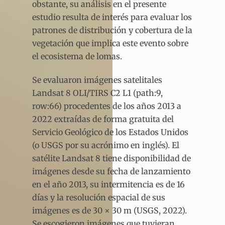
obstante, su análisis en el presente
estudio resulta de interés para evaluar los
patrones de distribución y cobertura de la
vegetación que implica este evento sobre
el ecosistema de lomas.
Se evaluaron imágenes satelitales
Landsat 8 OLI/TIRS C2 L1 (path:9,
row:66) procedentes de los años 2013 a
2022 extraídas de forma gratuita del
Servicio Geológico de los Estados Unidos
(o USGS por su acrónimo en inglés). El
satélite Landsat 8 tiene disponibilidad de
imágenes desde su fecha de lanzamiento
en el año 2013, su intermitencia es de 16
días y la resolución espacial de sus
imágenes es de 30 × 30 m (USGS, 2022).
Se escogieron imágenes que tuvieran