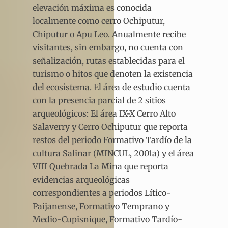
elevación máxima es conocida
localmente como cerro Ochiputur,
Chiputur o Apu Leo. Anualmente recibe
visitantes, sin embargo, no cuenta con
señalización, rutas establecidas para el
turismo o hitos que denoten la existencia
del ecosistema. El área de estudio cuenta
con la presencia parcial de 2 sitios
arqueológicos: El área IX-X Cerro Alto
Salaverry y Cerro Ochiputur que reporta
restos del periodo Formativo Tardío de la
cultura Salinar (MINCUL, 2001a) y el área
VIII Quebrada La Mina que reporta
evidencias arqueológicas
correspondientes a periodos Lítico-
Paijanense, Formativo Temprano y
Medio-Cupisnique, Formativo Tardío-