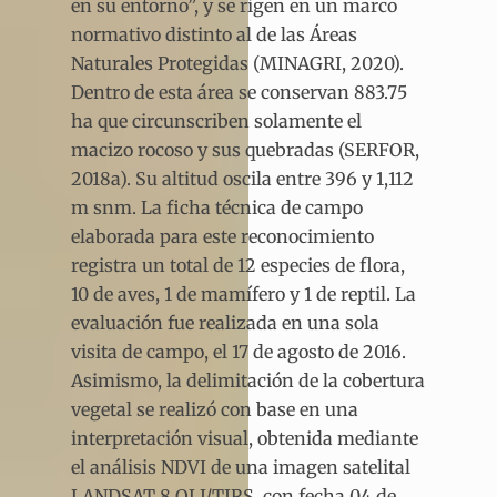
en su entorno”, y se rigen en un marco
normativo distinto al de las Áreas
Naturales Protegidas (MINAGRI, 2020).
Dentro de esta área se conservan 883.75
ha que circunscriben solamente el
macizo rocoso y sus quebradas (SERFOR,
2018a). Su altitud oscila entre 396 y 1,112
m snm. La ficha técnica de campo
elaborada para este reconocimiento
registra un total de 12 especies de flora,
10 de aves, 1 de mamífero y 1 de reptil. La
evaluación fue realizada en una sola
visita de campo, el 17 de agosto de 2016.
Asimismo, la delimitación de la cobertura
vegetal se realizó con base en una
interpretación visual, obtenida mediante
el análisis NDVI de una imagen satelital
LANDSAT 8 OLI/TIRS, con fecha 04 de