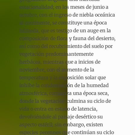
estacionalidad; en los meses de junio a
octubre, con el ingreso de niebla oceánica
al continente, se constituye una época
húmeda, que es testigo de un auge en la
composición de flora y fauna del desierto,
así como del recubrimiento del suelo por
vegetación predominantemente
herbácea, mientras que a inicios de
noviembre, con el aumento de la
temperatura y la exposición solar que
inhibe la condensación de la humedad
atmosférica, comienza una época seca,
donde la vegetación culmina su ciclo de
vida o entra en estado de latencia,
devolviéndole al paisaje desértico su
aspecto estéril; sin embargo, existen
especies perennes que continúan su ciclo