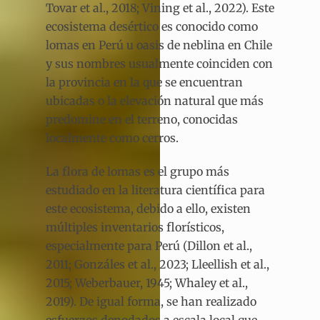
Tovar et al., 2018; Vining et al., 2022). Este
ecosistema desértico es conocido como
lomas en Perú u oasis de neblina en Chile
y sus nombres usualmente coinciden con
la provincia en la que se encuentran
ubicadas o la elevación natural que más
predomine en el terreno, conocidas
localmente como cerros.
La flora de lomas es el grupo más
estudiado en la literatura científica para
este ecosistema, debido a ello, existen
múltiples inventarios florísticos,
especialmente para Perú (Dillon et al.,
2011; Gonzáles et al., 2023; Lleellish et al.,
2015; Weberbauer, 1945; Whaley et al.,
2019). De igual forma, se han realizado