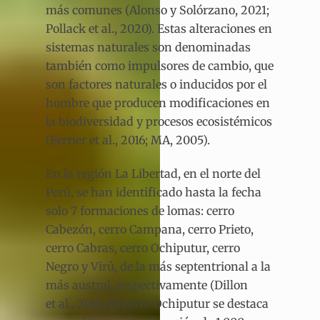
más comunes (Alonso y Solórzano, 2021;
Pollack et al., 2020). Estas alteraciones en
sistemas naturales son denominadas
también como impulsores de cambio, que
son factores naturales o inducidos por el
hombre que producen modificaciones en
la biodiversidad y procesos ecosistémicos
(Ferrier et al., 2016; MA, 2005).
En la región La Libertad, en el norte del
Perú, se han identificado hasta la fecha
solo 7 formaciones de lomas: cerro
Cabezón, cerro Campana, cerro Prieto,
cerro Cabras, cerro Ochiputur, cerro
Negro y Virú, de la más septentrional a la
más austral, respectivamente (Dillon
et al., 2011). El cerro Ochiputur se destaca