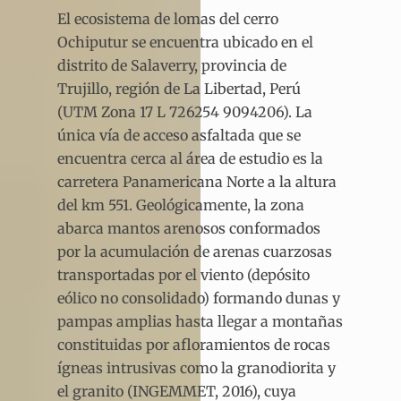
El ecosistema de lomas del cerro
Ochiputur se encuentra ubicado en el
distrito de Salaverry, provincia de
Trujillo, región de La Libertad, Perú
(UTM Zona 17 L 726254 9094206). La
única vía de acceso asfaltada que se
encuentra cerca al área de estudio es la
carretera Panamericana Norte a la altura
del km 551. Geológicamente, la zona
abarca mantos arenosos conformados
por la acumulación de arenas cuarzosas
transportadas por el viento (depósito
eólico no consolidado) formando dunas y
pampas amplias hasta llegar a montañas
constituidas por afloramientos de rocas
ígneas intrusivas como la granodiorita y
el granito (INGEMMET, 2016), cuya