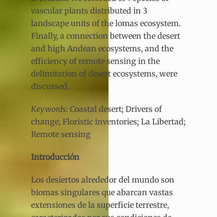
vascular plants distributed in 3
landscape units of the lomas ecosystem.
Finally, a connection between the desert
and high Andean ecosystems, and the
efficiency of remote sensing in the
delimitation of desert ecosystems, were
discussed.
Keywords
: Coastal desert; Drivers of
change; Floristic inventories; La Libertad;
Remote sensing
Introducción
Los desiertos alrededor del mundo son
biomas singulares que abarcan vastas
extensiones de la superficie terrestre,