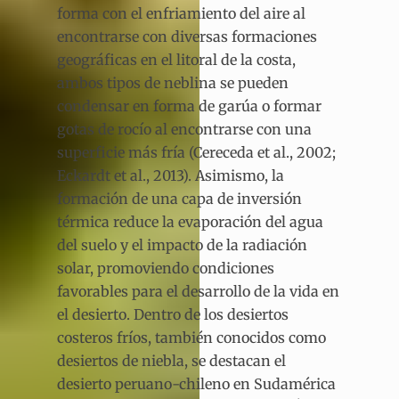
forma con el enfriamiento del aire al
encontrarse con diversas formaciones
geográficas en el litoral de la costa,
ambos tipos de neblina se pueden
condensar en forma de garúa o formar
gotas de rocío al encontrarse con una
superficie más fría (Cereceda et al., 2002;
Eckardt et al., 2013). Asimismo, la
formación de una capa de inversión
térmica reduce la evaporación del agua
del suelo y el impacto de la radiación
solar, promoviendo condiciones
favorables para el desarrollo de la vida en
el desierto. Dentro de los desiertos
costeros fríos, también conocidos como
desiertos de niebla, se destacan el
desierto peruano-chileno en Sudamérica