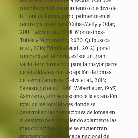
esfuerzos denodados a escala local que
contribuyen al conocimiento colectivo de
la flora de lomas, principalmente en el
centro y sur del país (Cuba-Melly y Odar,
2018; Leiva et al., 2008; Montesinos-
Tubée y Mondragón, 2020; Quipuscoa
et al., 2016; Trinidad et al., 2012), por el
contrario, en el norte, existe un gran
vacío de información para la mayor parte
de localidades, con excepción de lomas
del cerro Campana (Leiva et al., 2014;
Sagástegui et al., 1988; Weberbauer, 1945).
Asimismo, aún se desconoce la extensión
total de las localidades donde se
desarrollan las formaciones de lomas en
el desierto peruano, siendo solamente las
más conocidas las que se encuentran
representadas en el mapa nacional de