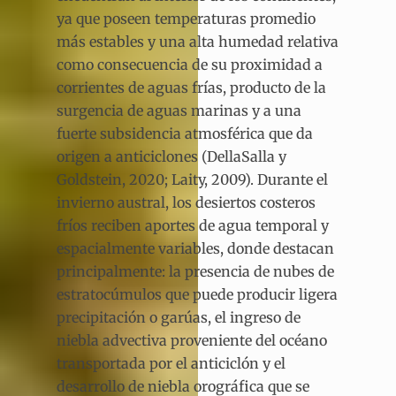
ya que poseen temperaturas promedio
más estables y una alta humedad relativa
como consecuencia de su proximidad a
corrientes de aguas frías, producto de la
surgencia de aguas marinas y a una
fuerte subsidencia atmosférica que da
origen a anticiclones (DellaSalla y
Goldstein, 2020; Laity, 2009). Durante el
invierno austral, los desiertos costeros
fríos reciben aportes de agua temporal y
espacialmente variables, donde destacan
principalmente: la presencia de nubes de
estratocúmulos que puede producir ligera
precipitación o garúas, el ingreso de
niebla advectiva proveniente del océano
transportada por el anticiclón y el
desarrollo de niebla orográfica que se