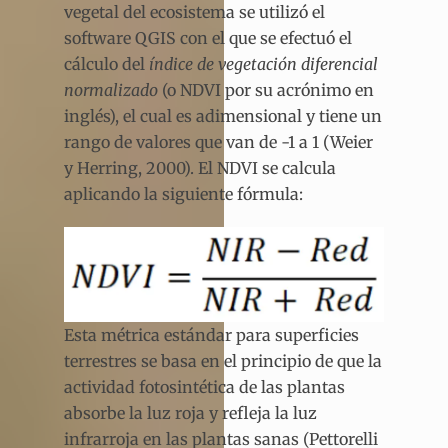
vegetal del ecosistema se utilizó el
software QGIS con el que se efectuó el
cálculo del
índice de vegetación diferencial
normalizado
(o NDVI por su acrónimo en
inglés), el cual es adimensional y tiene un
rango de valores que van de -1 a 1 (Weier
y Herring, 2000). El NDVI se calcula
aplicando la siguiente fórmula:
Esta métrica estándar para superficies
terrestres se basa en el principio de que la
actividad fotosintética de las plantas
absorbe la luz roja y refleja la luz
infrarroja en las plantas sanas (Pettorelli