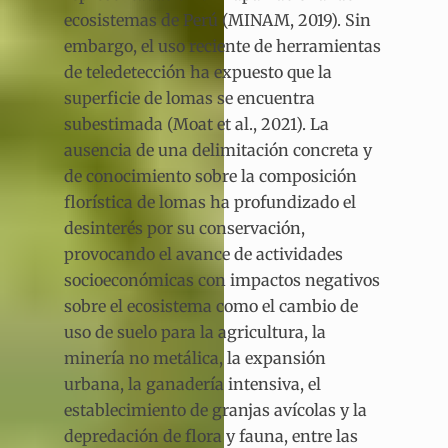
ecosistemas de Perú (MINAM, 2019). Sin
embargo, el uso reciente de herramientas
de teledetección ha expuesto que la
superficie de lomas se encuentra
subestimada (Moat et al., 2021). La
ausencia de una delimitación concreta y
de conocimiento sobre la composición
florística de lomas ha profundizado el
desinterés por su conservación,
provocando el avance de actividades
socioeconómicas con impactos negativos
sobre el ecosistema como el cambio de
uso de suelo para la agricultura, la
minería no metálica, la expansión
urbana, la ganadería intensiva, el
establecimiento de granjas avícolas y la
depredación de flora y fauna, entre las