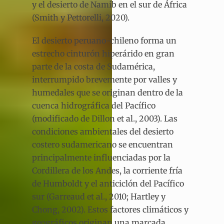
y el desierto de Namib en el sur de África
(Smith y Pettorelli, 2020).
El desierto peruano-chileno forma un
estrecho cinturón hiperárido en gran
parte de la costa de Sudamérica,
interrumpido brevemente por valles y
humedales que se originan dentro de la
cuenca hidrográfica del Pacífico
(modificado de Dillon et al., 2003). Las
condiciones ambientales del desierto
costero sudamericano se encuentran
principalmente influenciadas por la
Cordillera de los Andes, la corriente fría
de Humboldt y el anticiclón del Pacífico
sur (Garreaud et al., 2010; Hartley y
Chong, 2002). Estos factores climáticos y
geográficos originan una marcada