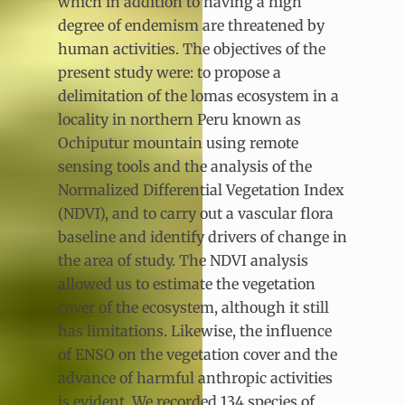
which in addition to having a high
degree of endemism are threatened by
human activities. The objectives of the
present study were: to propose a
delimitation of the lomas ecosystem in a
locality in northern Peru known as
Ochiputur mountain using remote
sensing tools and the analysis of the
Normalized Differential Vegetation Index
(NDVI), and to carry out a vascular flora
baseline and identify drivers of change in
the area of study. The NDVI analysis
allowed us to estimate the vegetation
cover of the ecosystem, although it still
has limitations. Likewise, the influence
of ENSO on the vegetation cover and the
advance of harmful anthropic activities
is evident. We recorded 134 species of