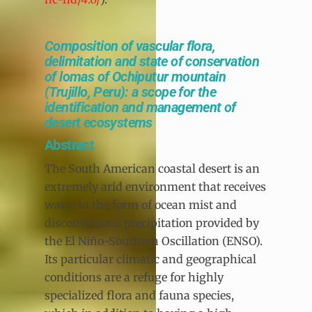
Composition of vascular flora,
delimitation and state of conservation
of lomas of Ochiputur mountain
(Trujillo, Peru): a scope for the
identification and management of
desert ecosystems
Abstract
The South American coastal desert is an
extremely arid environment that receives
water in the form of ocean mist and
discontinuous precipitation provided by
the El Niño-Southern Oscillation (ENSO).
Its particular climatic and geographical
conditions are a refuge for highly
specialized flora and fauna species,