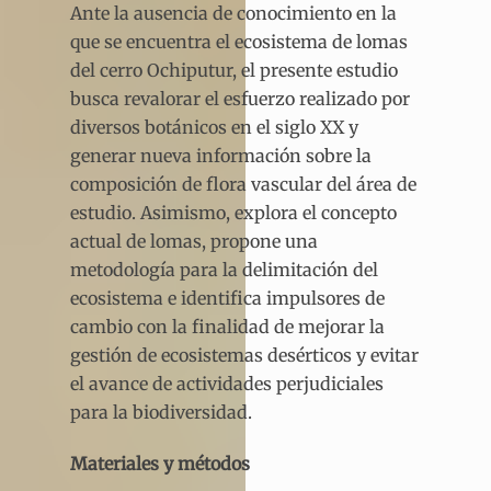
Ante la ausencia de conocimiento en la
que se encuentra el ecosistema de lomas
del cerro Ochiputur, el presente estudio
busca revalorar el esfuerzo realizado por
diversos botánicos en el siglo XX y
generar nueva información sobre la
composición de flora vascular del área de
estudio. Asimismo, explora el concepto
actual de lomas, propone una
metodología para la delimitación del
ecosistema e identifica impulsores de
cambio con la finalidad de mejorar la
gestión de ecosistemas desérticos y evitar
el avance de actividades perjudiciales
para la biodiversidad.
Materiales y métodos