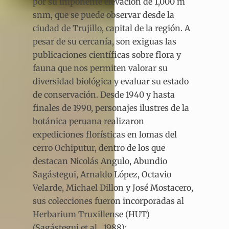
por su imponente elevación de 1,000 m
snm, que se puede observar desde la
ciudad de Trujillo, capital de la región. A
pesar de su cercanía, son exiguas las
publicaciones científicas sobre flora y
fauna que nos permiten valorar su
diversidad biológica y evaluar su estado
de conservación. Desde 1940 y hasta
finales de 1990, personajes ilustres de la
botánica peruana realizaron
expediciones florísticas en lomas del
cerro Ochiputur, dentro de los que
destacan Nicolás Angulo, Abundio
Sagástegui, Arnaldo López, Octavio
Velarde, Michael Dillon y José Mostacero,
sus colecciones fueron incorporadas al
Herbarium Truxillense (HUT)
(Sagástegui et al., 1988);