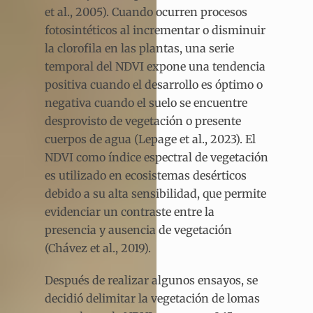
et al., 2005). Cuando ocurren procesos
fotosintéticos al incrementar o disminuir
la clorofila en las plantas, una serie
temporal del NDVI expone una tendencia
positiva cuando el desarrollo es óptimo o
negativa cuando el suelo se encuentre
desprovisto de vegetación o presente
cuerpos de agua (Lepage et al., 2023). El
NDVI como índice espectral de vegetación
es utilizado en ecosistemas desérticos
debido a su alta sensibilidad, que permite
evidenciar un contraste entre la
presencia y ausencia de vegetación
(Chávez et al., 2019).
Después de realizar algunos ensayos, se
decidió delimitar la vegetación de lomas