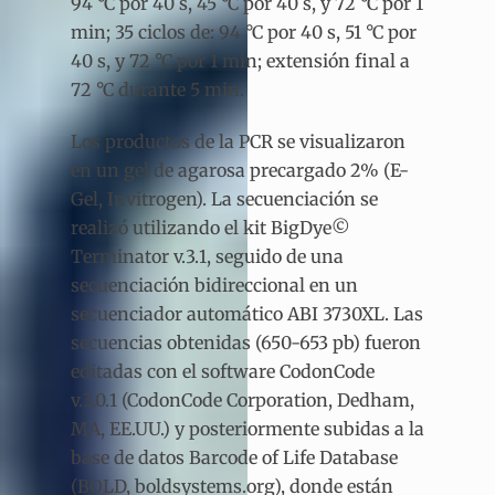
94 °C por 40 s, 45 °C por 40 s, y 72 °C por 1
min; 35 ciclos de: 94 °C por 40 s, 51 °C por
40 s, y 72 °C por 1 min; extensión final a
72 °C durante 5 min.
Los productos de la PCR se visualizaron
en un gel de agarosa precargado 2% (E-
Gel, Invitrogen). La secuenciación se
realizó utilizando el kit BigDye©
Terminator v.3.1, seguido de una
secuenciación bidireccional en un
secuenciador automático ABI 3730XL. Las
secuencias obtenidas (650-653 pb) fueron
editadas con el software CodonCode
v.3.0.1 (CodonCode Corporation, Dedham,
MA, EE.UU.) y posteriormente subidas a la
base de datos Barcode of Life Database
(BOLD, boldsystems.org), donde están