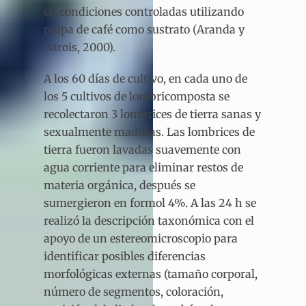
en condiciones controladas utilizando
pulpa de café como sustrato (Aranda y
Barois, 2000).
A los 60 días de cultivo, en cada uno de
los 5 cultivos de lombricomposta se
recolectaron 3 lombrices de tierra sanas y
sexualmente maduras. Las lombrices de
tierra fueron lavadas suavemente con
agua corriente para eliminar restos de
materia orgánica, después se
sumergieron en formol 4%. A las 24 h se
realizó la descripción taxonómica con el
apoyo de un estereomicroscopio para
identificar posibles diferencias
morfológicas externas (tamaño corporal,
número de segmentos, coloración,