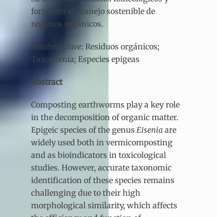
fortalecer el manejo sostenible de
residuos orgánicos.
Palabras clave
: Residuos orgánicos;
Taxonomía; Especies epigeas
Abstract
Composting earthworms play a key role
in the decomposition of organic matter.
Epigeic species of the genus
Eisenia
are
widely used both in vermicomposting
and as bioindicators in toxicological
studies. However, accurate taxonomic
identification of these species remains
challenging due to their high
morphological similarity, which affects