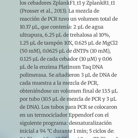
los cebadores ZplankF1_t1 y ZplankR1_t1
(Prosser et al., 2013). La mezcla de
reacción de PCR tuvo un volumen total de
10.37 µL, que contenía: 2 µL de agua
ultrapura, 6.25 µL de trehalosa al 10%,
1.25 µL de tampón 10X, 0.625 µL de MgCl2
(50 mM), 0.0625 µL de dNTPs (10 mM),
0.125 µL de cada cebador (10 µM) y 0.06
µL de la enzima Platinum Taq DNA
polimerasa. Se añadieron 3 µL de DNA de
cada muestra a la mezcla de PCR,
obteniéndose un volumen final de 13.5 µL
por tubo (10.5 µL de mezcla de PCR y 3 µL
de DNA). Los tubos para PCR se colocaron
en un termociclador Eppendorf con el
siguiente programa: desnaturalización
inicial a 94 °C durante 1 min; 5 ciclos de: