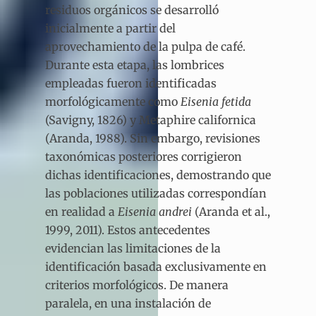
residuos orgánicos se desarrolló
inicialmente a partir del
aprovechamiento de la pulpa de café.
Durante esta etapa, las lombrices
empleadas fueron identificadas
morfológicamente como
Eisenia fetida
(Savigny, 1826) y Metaphire californica
(Aranda, 1988). Sin embargo, revisiones
taxonómicas posteriores corrigieron
dichas identificaciones, demostrando que
las poblaciones utilizadas correspondían
en realidad a
Eisenia andrei
(Aranda et al.,
1999, 2011). Estos antecedentes
evidencian las limitaciones de la
identificación basada exclusivamente en
criterios morfológicos. De manera
paralela, en una instalación de