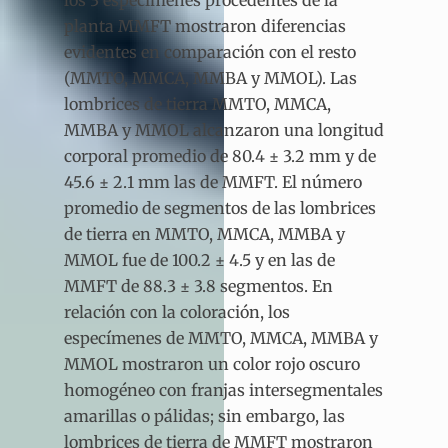
los 3 especímenes procedentes de la
planta MMFT mostraron diferencias
evidentes en comparación con el resto
(MMTO, MMCA, MMBA y MMOL). Las
lombrices de tierra MMTO, MMCA,
MMBA y MMOL alcanzaron una longitud
corporal promedio de 80.4 ± 3.2 mm y de
45.6 ± 2.1 mm las de MMFT. El número
promedio de segmentos de las lombrices
de tierra en MMTO, MMCA, MMBA y
MMOL fue de 100.2 ± 4.5 y en las de
MMFT de 88.3 ± 3.8 segmentos. En
relación con la coloración, los
especímenes de MMTO, MMCA, MMBA y
MMOL mostraron un color rojo oscuro
homogéneo con franjas intersegmentales
amarillas o pálidas; sin embargo, las
lombrices de tierra de MMFT mostraron