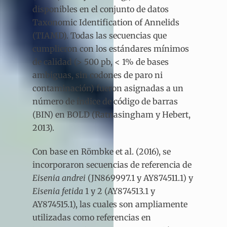
disponibles en el conjunto de datos
Taxonomic Identification of Annelids
(TIAMD). Todas las secuencias que
cumplieron con los estándares mínimos
de calidad (> 500 pb, < 1% de bases
ambiguas, sin codones de paro ni
contaminación) fueron asignadas a un
número de índice de código de barras
(BIN) en BOLD (Ratnasingham y Hebert,
2013).
Con base en Römbke et al. (2016), se
incorporaron secuencias de referencia de
Eisenia andrei
(JN869997.1 y AY874511.1) y
Eisenia fetida
1 y 2 (AY874513.1 y
AY874515.1), las cuales son ampliamente
utilizadas como referencias en