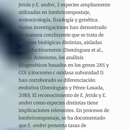
fetida
y
E. andrei
, 2 especies ampliamente
utilizadas en lombricompostaje,
ecotoxicología, fisiología y genética.
Varias investigaciones han demostrado
de manera concluyente que se trata de
especies biológicas distintas, aisladas
reproductivamente (Domínguez et al.,
2005). Asimismo, los análisis
filogenéticos basados en los genes 28S y
COI (citocromo c oxidasa subunidad I)
han corroborado su diferenciación
evolutiva (Domínguez y Pérez-Losada,
2010). El reconocimiento de
E. fetida
y
E.
andrei
como especies distintas tiene
implicaciones relevantes. En procesos de
lombricompostaje, se ha documentado
que
E. andrei
presenta tasas de