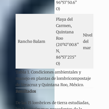
96°57’50.6”
O)
Playa del
Carmen,
Quintana
Nivel
Roo
Cáli
Rancho Balam
del
(20°47’00.8”
húm
mar
N,
86°57’27.5”
O)
Tabla 1. Condiciones ambientales y
manejo en plantas de lombricompostaje
de Veracruz y Quintana Roo, México.
Resultados
De las 15 lombrices de tierra estudiadas,