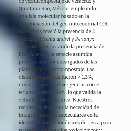
de vermicompostaje de Veracruz y
Quintana Roo, México, empleando
análisis molecular basado en la
secuenciación del gen mitocondrial COI.
El análisis reveló la presencia de 2
especies,
Eisenia andrei
y
Perionyx
excavatus
, descartando la presencia de
Eisenia fetida
, la especie asumida
previamente por encargados de las
plantas de lombricompostaje. Las
distancias génicas fueron < 1.3%,
mientras que las divergencias con
E.
fetida
superaron 16%, lo que valida la
delimitación específica. Nuestros
resultados destacan la necesidad de
integrar métodos moleculares en la
identificación de lombrices de tierra para
su uso en los estudios toxicológicos y