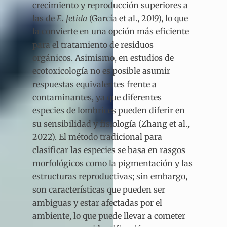
crecimiento y reproducción superiores a
las de
E. fetida
(García et al., 2019), lo que
la convierte en una opción más eficiente
para el tratamiento de residuos
orgánicos. Asimismo, en estudios de
ecotoxicología no es posible asumir
respuestas equivalentes frente a
contaminantes, ya que diferentes
especies de lombrices pueden diferir en
su sensibilidad y fisiología (Zhang et al.,
2022). El método tradicional para
clasificar las especies se basa en rasgos
morfológicos como la pigmentación y las
estructuras reproductivas; sin embargo,
son características que pueden ser
ambiguas y estar afectadas por el
ambiente, lo que puede llevar a cometer