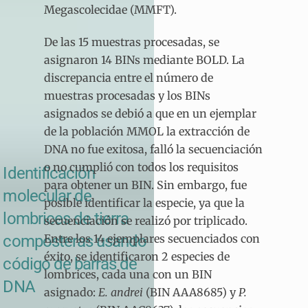
Megascolecidae (MMFT).
De las 15 muestras procesadas, se
asignaron 14 BINs mediante BOLD. La
discrepancia entre el número de
muestras procesadas y los BINs
asignados se debió a que en un ejemplar
de la población MMOL la extracción de
DNA no fue exitosa, falló la secuenciación
o no cumplió con todos los requisitos
Identificación
para obtener un BIN. Sin embargo, fue
molecular de
posible identificar la especie, ya que la
lombrices de tierra
secuenciación se realizó por triplicado.
Entre los 14 ejemplares secuenciados con
composteras usando
éxito, se identificaron 2 especies de
código de barras de
lombrices, cada una con un BIN
DNA
asignado:
E. andrei
(BIN AAA8685) y
P.