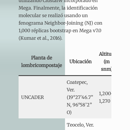
utilizando ClustalW incorporado en
Mega. Finalmente, la identificación
molecular se realizó usando un
fenograma Neighbor-Joining (NJ) con
1,000 réplicas bootstrap en Mega v7.0
(Kumar et al., 2016).
Altitud
Planta de
Ubicación
(m
C
lombricompostaje
snm)
Coatepec,
Ver.
1,200-
Tem
UNCADER
(19°27’46.7”
1,270
húm
N, 96°58’2”
O)
Teocelo, Ver.