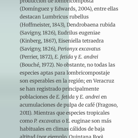
producción de lombricomposta
(Domínguez y Edwards, 2004), entre ellas
destacan Lumbricus rubellus
(Hoffmeister, 1843), Dendrobaena rubida
(Savigny, 1826), Eudrilus eugeniae
(Kinberg, 1867), Eiseniella tetraedra
(Savigny, 1826),
Perionyx excavatus
(Perrier, 1872),
E. fetida
y
E. andrei
(Bouché, 1972). No obstante, no todas las
especies aptas para lombricompostaje
son esperables en la región; en Veracruz
se han registrado principalmente
poblaciones de
E. fetida
y
E. andrei
en
acumulaciones de pulpa de café (Fragoso,
2011). Mientras que especies tropicales
como
P. excavatus
o E. euginae son más
habituales en climas cálidos de baja
altitud (por ejemplo, Quintana Roo).