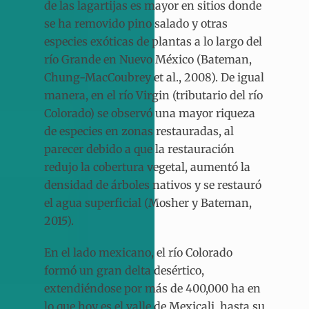
de las lagartijas es mayor en sitios donde
se ha removido pino salado y otras
especies exóticas de plantas a lo largo del
río Grande en Nuevo México (Bateman,
Chung-MacCoubrey et al., 2008). De igual
manera, en el río Virgin (tributario del río
Colorado) se observó una mayor riqueza
de especies en zonas restauradas, al
parecer debido a que la restauración
redujo la cobertura vegetal, aumentó la
densidad de árboles nativos y se restauró
el agua superficial (Mosher y Bateman,
2015).
En el lado mexicano, el río Colorado
formó un gran delta desértico,
extendiéndose por más de 400,000 ha en
lo que hoy es el valle de Mexicali, hasta su