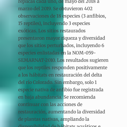
réplicas cada uno, de mayo del 2018 a
marzo del 2019. Se obtuvieron 402
observaciones de 18 especies (3 anfibios,
15 reptiles), incluyendo 3 especies
exóticas. Los sitios restaurados
presentaron mayor riqueza y diversidad
que los sitios perturbados, incluyendo 6
especies enlistadas en la NOM-059-
SEMARNAT-2010. Los resultados sugieren
que los reptiles responden positivamente
a los hábitats en restauración del delta
del río Colorado. Sin embargo, solo 1
especie nativa de anfibio fue registrada
en baja abundancia. Se recomienda
continuar con las acciones de
restauración, aumentando la diversidad
de plantas nativas, ampliando la
disponibilidad de hábitats acuáticos e