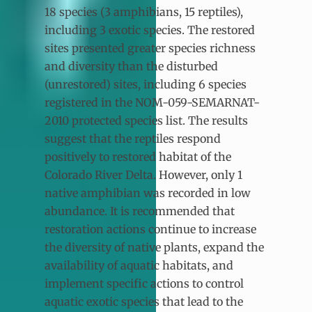
18 species (3 amphibians, 15 reptiles),
including 3 exotic species. The restored
sites presented greater species richness
and diversity than the disturbed
(unrestored) sites, including 6 species
registered in the NOM-059-SEMARNAT-
2010 protected species list. The results
suggest that the reptiles respond
positively to restored habitat of the
Colorado River Delta. However, only 1
native amphibian was recorded in low
abundance. It is recommended that
restoration actions continue to increase
the diversity of native plants, expand the
availability of aquatic habitats, and
implement specific actions to control
aquatic exotic species that lead to the