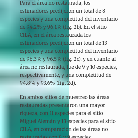
Para el área no restaurada, los
estimadores predijeron un total de 8
especies y una completitud del inventario
de 94.2% y 96.1% (fig. 2b). En el sitio
CILA, en el área restaurada los
estimadores predijeron un total de 13
especies y una completitud del inventario
de 96.3% y 96.5% (fig. 2c), y en cuanto al
área no restaurada, fue de 9 y 10 especies,
respectivamente, y una completitud de
94.8% y 93.6% (fig. 2d).
En ambos sitios de muestreo las áreas
restauradas presentaron una mayor
riqueza, con 11 especies para el sitio
Miguel Alemán y 13 especies para el sitio
CILA, en comparación de las áreas no
restauradas con 8 y 9 especies,