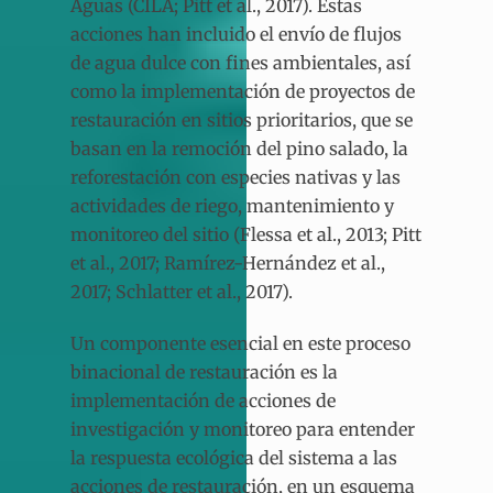
Aguas (CILA; Pitt et al., 2017). Estas
acciones han incluido el envío de flujos
de agua dulce con fines ambientales, así
como la implementación de proyectos de
restauración en sitios prioritarios, que se
basan en la remoción del pino salado, la
reforestación con especies nativas y las
actividades de riego, mantenimiento y
monitoreo del sitio (Flessa et al., 2013; Pitt
et al., 2017; Ramírez-Hernández et al.,
2017; Schlatter et al., 2017).
Un componente esencial en este proceso
binacional de restauración es la
implementación de acciones de
investigación y monitoreo para entender
la respuesta ecológica del sistema a las
acciones de restauración, en un esquema