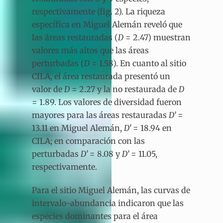
respectivamente (fig. 2). La riqueza
específica en Miguel Alemán reveló que
las áreas restauradas (
D
= 2.47) muestran
valores más altos que las áreas
perturbadas (
D
= 1.58). En cuanto al sitio
CILA, el área restaurada presentó un
valor de
D
= 2.27 y la no restaurada de
D
= 1.89. Los valores de diversidad fueron
mayores para las áreas restauradas
D’
=
13.11 en Miguel Alemán,
D’
= 18.94 en
CILA; en comparación con las
perturbadas
D’
= 8.08 y
D’
= 11.05,
respectivamente.
Para el sitio Miguel Alemán, las curvas de
intervalo-abundancia indicaron que las
especies dominantes para el área