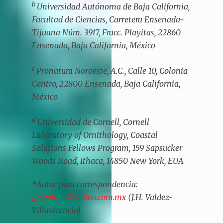
b
Universidad Autónoma de Baja California,
Facultad de Ciencias, Carretera Ensenada-
Tijuana Núm. 3917, Fracc. Playitas, 22860
Ensenada, Baja California, México
c
Pronatura Noroeste, A.C., Calle 10, Colonia
Centro, 22800 Ensenada, Baja California,
México
d
Universidad de Cornell, Cornell
Laboratory of Ornithology, Coastal
Solutions Fellows Program, 159 Sapsucker
Woods Road, Ithaca, 14850 New York, EUA
*Autor para correspondencia:
j_h_valdez@yahoo.com.mx
(J.H. Valdez-
Villavicencio)