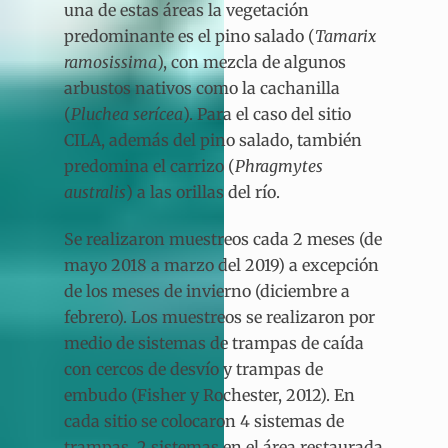
una de estas áreas la vegetación
predominante es el pino salado (
Tamarix
ramosissima
), con mezcla de algunos
arbustos nativos como la cachanilla
(
Pluchea serícea
). Para el caso del sitio
CILA, además del pino salado, también
predomina el carrizo (
Phragmytes
australis
) a las orillas del río.
Se realizaron muestreos cada 2 meses (de
mayo 2018 a marzo del 2019) a excepción
de los meses de invierno (diciembre a
febrero). Los muestreos se realizaron por
medio de sistemas de trampas de caída
con cercos de desvío y trampas de
embudo (Fisher y Rochester, 2012). En
cada sitio se colocaron 4 sistemas de
trampas, 2 sistemas en el área restaurada