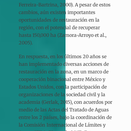
Ferreira-Bartrina, 2000). A pesar de estos
cambios, aún existen importantes
oportunidades de restauración en la
región, con el potencial de recuperar
hasta 150,000 ha (Zamora-Arroyo et al.,
2005).
En respuesta, en los últimos 20 años se
han implementado diversas acciones de
restauración en la zona, en un marco de
cooperación binacional entre México y
Estados Unidos, con la participación de
organizaciones de la sociedad civil y la
academia (Gerlak, 2015), con acuerdos por
medio de las Actas del Tratado de Aguas
entre los 2 países, bajo la coordinación de
la Comisión Internacional de Límites y