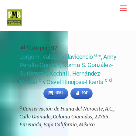
Skip
Me
to
content
Visto por:
317
a,
Jorge H. Valdez-Villavicencio
*, Anny
a
Peralta-García
, Norma S. González-
a
Gutiérrez
, Xochitl I. Hernández-
b
c, d
Morlán
y Osvel Hinojosa-Huerta
HTML
PDF
a
Conservación de Fauna del Noroeste, A.C.,
Calle Granada, Colonia Granados, 22785
Ensenada, Baja California, México