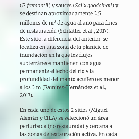
(
P. fremontii
) y sauces (
Salix
gooddingii
) y
se destinan aproximadamente 2.5
3
millones de m
de agua al año para fines
de restauración (Schlatter et al., 2017).
Este sitio, a diferencia del anterior, se
localiza en una zona de la planicie de
inundación en la que los flujos
subterráneos mantienen con agua
permanente el lecho del río y la
profundidad del manto acuífero es menor
a los 3 m (Ramírez-Hernández et al.,
2017).
En cada uno de estos 2 sitios (Miguel
Alemán y CILA) se seleccionó un área
perturbada (no restaurada) y cercana a
las zonas de restauración activa. En cada