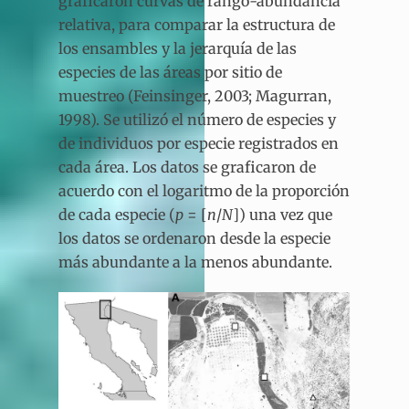
graficaron curvas de rango-abundancia
relativa, para comparar la estructura de
los ensambles y la jerarquía de las
especies de las áreas por sitio de
muestreo (Feinsinger, 2003; Magurran,
1998). Se utilizó el número de especies y
de individuos por especie registrados en
cada área. Los datos se graficaron de
acuerdo con el logaritmo de la proporción
de cada especie (
p
= [
n
/
N
]) una vez que
los datos se ordenaron desde la especie
más abundante a la menos abundante.