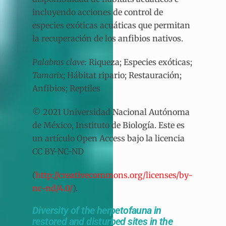
incluyendo acciones de control de
especies exóticas acuáticas que permitan
la recuperación de los anfibios nativos.
Palabras clave:
Riqueza; Especies exóticas;
Tamarix
; Hábitat ripario; Restauración;
Anfibios; Reptiles
© 2021 Universidad Nacional Autónoma
de México, Instituto de Biología. Este es
un artículo Open Access bajo la licencia
CC BY-NC-ND
(
http://creativecommons.org/licenses/by-
nc-nd/4.0/
).
Diversity of the herpetofauna in
restored and disturbed sites in the