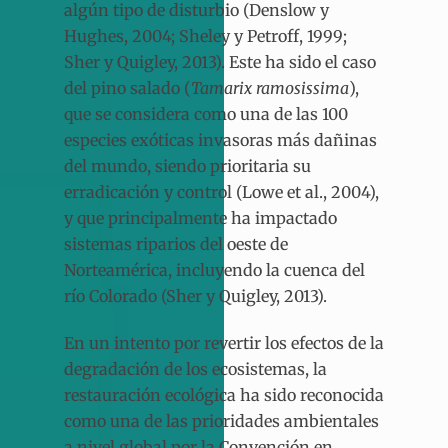
algún tipo de disturbio (Denslow y
Hughes, 2004; Sheley y Petroff, 1999;
Sher y Quigley, 2013). Este ha sido el caso
del pino salado (
Tamarix ramosissima
),
que se considera como una de las 100
especies exóticas invasoras más dañinas
del mundo, siendo prioritaria su
erradicación y control (Lowe et al., 2004),
y que principalmente ha impactado
sistemas riparios del oeste de
Norteamérica, incluyendo la cuenca del
río Colorado (Sher y Quigley, 2013).
En un intento por revertir los efectos de la
degradación de los ecosistemas, la
restauración ecológica ha sido reconocida
como una de las prioridades ambientales
a nivel global por la Convención en