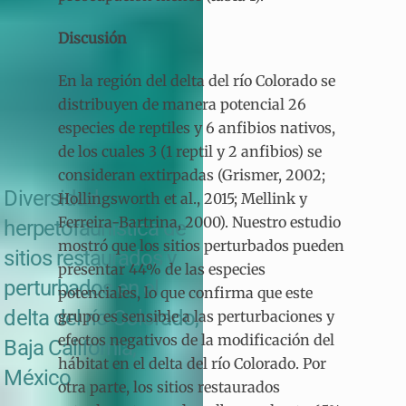
Discusión
En la región del delta del río Colorado se
distribuyen de manera potencial 26
especies de reptiles y 6 anfibios nativos,
de los cuales 3 (1 reptil y 2 anfibios) se
consideran extirpadas (Grismer, 2002;
Diversidad
Hollingsworth et al., 2015; Mellink y
Ferreira-Bartrina, 2000). Nuestro estudio
herpetofaunística de
mostró que los sitios perturbados pueden
sitios restaurados y
presentar 44% de las especies
perturbados en el
potenciales, lo que confirma que este
delta del río Colorado,
grupo es sensible a las perturbaciones y
efectos negativos de la modificación del
Baja California,
hábitat en el delta del río Colorado. Por
México
otra parte, los sitios restaurados