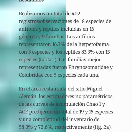
Realizamos un total de 402
registros/observaciones de 18 especies de
anfibios y reptiles incluidas en 16
géneros y 9 familias. Los anfibios
representaron 16.7% de la herpetofauna
con 3 especies y los reptiles 83.3% con 15
especies (tabla 1). Las familias mejor
representadas fueron Phrynosomatidae y
Colubridae con 5 especies cada una.
En el área restaurada del sitio Miguel
Alemán, los estimadores no paramétricos
de las curvas de acumulación Chao 1 y
ACE predijeron un total de 19 y 15 especies
y una completitud del inventario de
58.3% y 72.6%, respectivamente (fig. 2a).