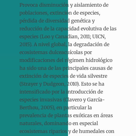
Provoca disminución y aislamiento de
poblaciones, extinción de especies,
pérdida de diversidad genética y
reducción de la capacidad evolutiva de las
especies (Loo y Canadian, 2011; UICN,
2015). A nivel global, la degradación de
ecosistemas dulceacuícolas por
modificaciones del régimen hidrológico
ha sido una de las principales causas de
extinción de especies de vida silvestre
(Strayer y Dudgeon, 2010). Esto se ha
intensificado por la introducción de
especies invasivas (Clavero y García-
Berthou, 2005), en particular la
prevalencia de plantas exóticas en áreas
naturales, dominando en especial
ecosistemas riparios y de humedales con