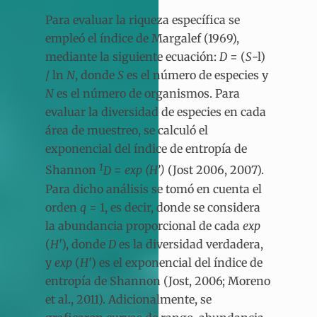
Para evaluar la riqueza específica se
empleó el índice de Margalef (1969),
mediante la siguiente ecuación:
D
= (
S
-l)
/ ln
N
, donde
S
es el número de especies y
N
es el número de organismos. Para
evaluar la diversidad de especies en cada
área de muestreo, se calculó el
exponencial del índice de entropía de
1
Shannon
D
=
exp (H’)
(Jost 2006, 2007).
Para dicho análisis se tomó en cuenta el
orden
q
= 1, es decir, donde se considera
la abundancia proporcional de cada
exp
(
H′
), donde
D
es la diversidad verdadera,
y
exp
(
H′
) es el exponencial del índice de
entropía de Shannon (Jost, 2006; Moreno
et al., 2011). Adicionalmente, se