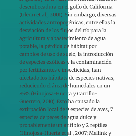
desembocadura en el golfo de California
(Glenn et al., 2001). Sin embargo, diversas
actividades antropogénicas, entre ellas la
desviación de los flujos del río para la
agricultura y abastecimiento de agua
potable, la pérdida de hábitat por
cambios de uso de suelo, la introducción
de especies exóticas y la contaminación
por fertilizantes e insecticidas, han
afectado los hábitats de especies nativas,
reduciendo el área de humedales en un
85% (Hinojosa-Huerta y Carrillo-
Guerrero, 2010). Esto ha causado la
extirpación local de 9 especies de aves, 7
especies de peces de agua dulce y
probablemente un anfibio y 2 reptiles
(Hinojosa-Huerta et al., 2007; Mellink y