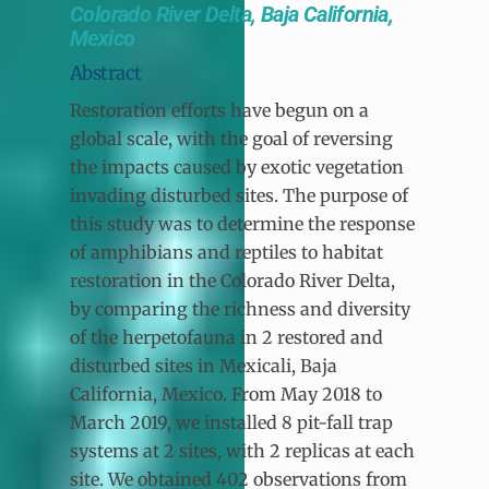
Colorado River Delta, Baja California,
Mexico
Abstract
Restoration efforts have begun on a
global scale, with the goal of reversing
the impacts caused by exotic vegetation
invading disturbed sites. The purpose of
this study was to determine the response
of amphibians and reptiles to habitat
restoration in the Colorado River Delta,
by comparing the richness and diversity
of the herpetofauna in 2 restored and
disturbed sites in Mexicali, Baja
California, Mexico. From May 2018 to
March 2019, we installed 8 pit-fall trap
systems at 2 sites, with 2 replicas at each
site. We obtained 402 observations from