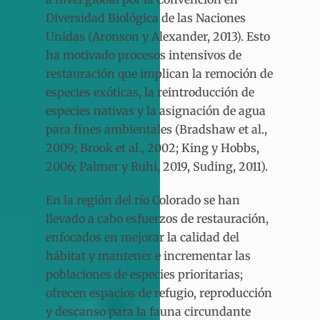
Diversidad Biológica de las Naciones
Unidas (Aronson y Alexander, 2013). Esto
ha motivado procesos intensivos de
restauración que implican la remoción de
especies exóticas, la reintroducción de
especies nativas y la asignación de agua
para fines ambientales (Bradshaw et al.,
2009; Brook et al., 2002; King y Hobbs,
2006; Palmer y Ruhi, 2019, Suding, 2011).
En la región del río Colorado se han
llevado a cabo esfuerzos de restauración,
enfocados en mejorar la calidad del
hábitat y mantener e incrementar las
poblaciones de especies prioritarias;
ofrecen espacios de refugio, reproducción
y descanso para la fauna circundante