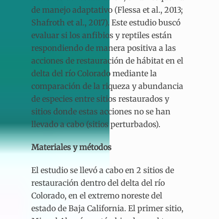
de manejo adaptativo (Flessa et al., 2013;
Shafroth et al., 2017). Este estudio buscó
evaluar si los anfibios y reptiles están
respondiendo de manera positiva a las
acciones de restauración de hábitat en el
delta del río Colorado mediante la
comparación de la riqueza y abundancia
de especies entre sitios restaurados y
sitios donde estas acciones no se han
llevado a cabo (sitios perturbados).
Materiales y métodos
El estudio se llevó a cabo en 2 sitios de
restauración dentro del delta del río
Colorado, en el extremo noreste del
estado de Baja California. El primer sitio,