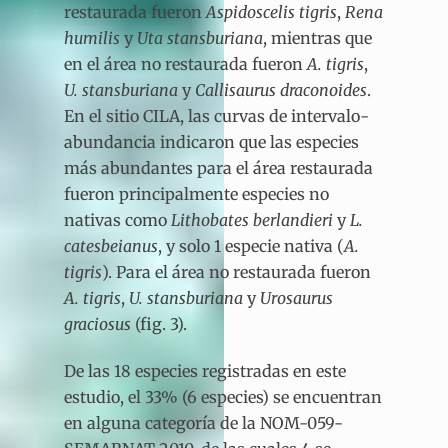
restaurada fueron
Aspidoscelis tigris
,
Rena
humilis
y
Uta stansburiana
, mientras que
en el área no restaurada fueron
A. tigris
,
U. stansburiana
y
Callisaurus draconoides
.
En el sitio CILA, las curvas de intervalo-
abundancia indicaron que las especies
más abundantes para el área restaurada
fueron principalmente especies no
nativas como
Lithobates berlandieri
y
L.
catesbeianus
, y solo 1 especie nativa (
A.
tigris
). Para el área no restaurada fueron
A. tigris
,
U. stansburiana
y
Urosaurus
graciosus
(fig. 3).
De las 18 especies registradas en este
estudio, el 33% (6 especies) se encuentran
en alguna categoría de la NOM-059-