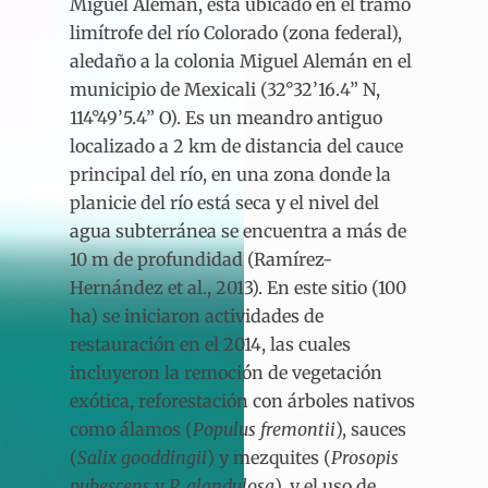
Miguel Alemán, está ubicado en el tramo
limítrofe del río Colorado (zona federal),
aledaño a la colonia Miguel Alemán en el
municipio de Mexicali (32°32’16.4” N,
114°49’5.4” O). Es un meandro antiguo
localizado a 2 km de distancia del cauce
principal del río, en una zona donde la
planicie del río está seca y el nivel del
agua subterránea se encuentra a más de
10 m de profundidad (Ramírez-
Hernández et al., 2013). En este sitio (100
ha) se iniciaron actividades de
restauración en el 2014, las cuales
incluyeron la remoción de vegetación
exótica, reforestación con árboles nativos
como álamos (
Populus fremontii
), sauces
(
Salix
gooddingii
) y mezquites (
Prosopis
pubescens
y
P. glandulosa
), y el uso de