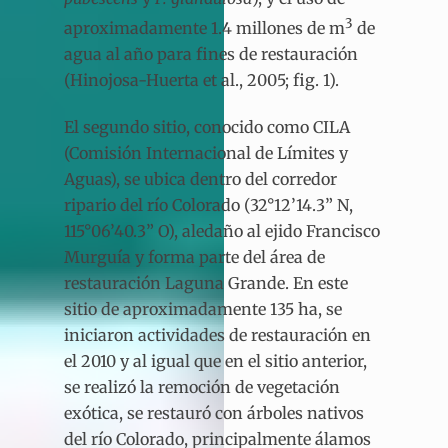
3
aproximadamente 1.4 millones de m
de
agua al año para fines de restauración
(Hinojosa-Huerta et al., 2005; fig. 1).
El segundo sitio, conocido como CILA
(Comisión Internacional de Límites y
Aguas), se ubica dentro del corredor
ripario del río Colorado (32°12’14.3” N,
115°06’40.3” O), aledaño al ejido Francisco
Murguía y forma parte del área de
restauración Laguna Grande. En este
sitio de aproximadamente 135 ha, se
iniciaron actividades de restauración en
el 2010 y al igual que en el sitio anterior,
se realizó la remoción de vegetación
exótica, se restauró con árboles nativos
del río Colorado, principalmente álamos