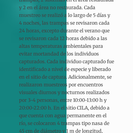
y 2 en el área no restaurada. Cada
muestreo se realizó a lo largo de 5 días y
4 noches, las trampas se revisaron cada
24 horas, excepto durante el verano que
se revisaron cada 12 horas debido a las
altas temperaturas ambientales para
evitar mortandad de los individuos
capturados. Cada individuo capturado fue
identificado a nivel de especie y liberado
en el sitio de captura. Adicionalmente, se
realizaron muestreos por encuentros
visuales diurnos y nocturnos realizados
por 3-4 personas, entre 10:00-13:00 h y
20:00-22:00 h. En el sitio CILA, debido a
que cuenta con agua permanente en el
río, se colocaron 4 trampas tipo nasa de
45 cm de diámetro y 1 m de longitud,