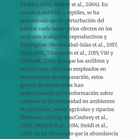
(Hobbs, 2003; Walker et al., 2004). En
cuanto a anfibios y reptiles, se ha
demostrado que la perturbación del
hábitat suele tener serios efectos en los
atributos ecológicos, reproductivos y
fisiológicos (Berriozabal-Islas et al., 2017;
Huey, 1991; Thompson et al., 2015; Vitt y
Caldwell, 2014). Aunque los anfibios y
reptiles han sido poco empleados en
evaluaciones de restauración, estos
grupos de vertebrados han
proporcionado gran información sobre
cambios en la comunidad en ambientes
de pastizales, zonas agrícolas y riparios
(Bateman, Chung-MacCoubrey et al.,
2008; Jellinek et al., 2014; Steidl et al.,
2013). Se ha observado que la abundancia