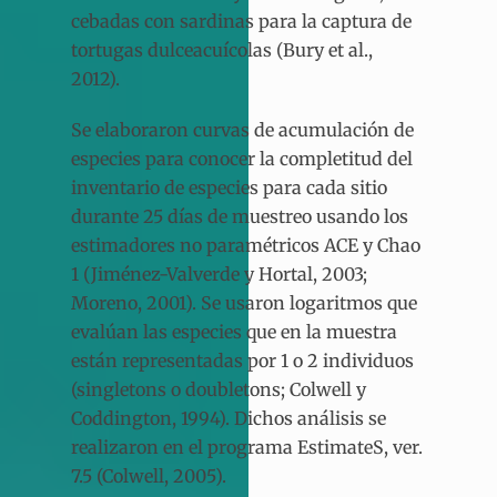
cebadas con sardinas para la captura de
tortugas dulceacuícolas (Bury et al.,
2012).
Se elaboraron curvas de acumulación de
especies para conocer la completitud del
inventario de especies para cada sitio
durante 25 días de muestreo usando los
estimadores no paramétricos ACE y Chao
1 (Jiménez-Valverde y Hortal, 2003;
Moreno, 2001). Se usaron logaritmos que
evalúan las especies que en la muestra
están representadas por 1 o 2 individuos
(singletons o doubletons; Colwell y
Coddington, 1994). Dichos análisis se
realizaron en el programa EstimateS, ver.
7.5 (Colwell, 2005).