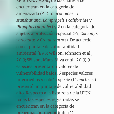
SEMARNAT-2010, de las cuales 4 se
encuentran en la categoría de
amenazada (A;
C. draconoides
,
U.
stansburiana
,
Lampropeltis californiae
y
Pituophis catenifer
) y 2 en la categoría de
sujetas a protección especial (Pr;
Coleonyx
variegatus
y
Crotalus atrox
). De acuerdo
con el puntaje de vulnerabilidad
ambiental (EVS; Wilson, Johnson et al.,
2013; Wilson, Mata-Silva et al., 2013) 9
especies presentaron valores de
vulnerabilidad bajos, 5 especies valores
intermedios y solo 1 especie (
U. graciosus
)
presentó un puntaje de vulnerabilidad
alto. Respecto a la lista roja de la UICN,
todas las especies registradas se
encuentran en la categoría de
preocupación menor (tabla 1).