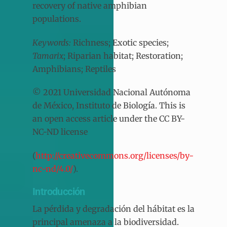
recovery of native amphibian
populations.
Keywords:
Richness; Exotic species;
Tamarix
; Riparian habitat; Restoration;
Amphibians; Reptiles
© 2021 Universidad Nacional Autónoma
de México, Instituto de Biología. This is
an open access article under the CC BY-
NC-ND license
(
http://creativecommons.org/licenses/by-
nc-nd/4.0/
).
Introducción
La pérdida y degradación del hábitat es la
principal amenaza a la biodiversidad.