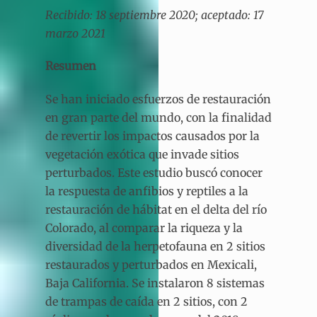
Recibido: 18 septiembre 2020; aceptado: 17
marzo 2021
Resumen
Se han iniciado esfuerzos de restauración
en gran parte del mundo, con la finalidad
de revertir los impactos causados por la
vegetación exótica que invade sitios
perturbados. Este estudio buscó conocer
la respuesta de anfibios y reptiles a la
restauración de hábitat en el delta del río
Colorado, al comparar la riqueza y la
diversidad de la herpetofauna en 2 sitios
restaurados y perturbados en Mexicali,
Baja California. Se instalaron 8 sistemas
de trampas de caída en 2 sitios, con 2