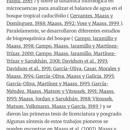
Fanjul, 1985
) y sobre la dinámica hidrológica en
microcuencas para analizar el balance de agua en el
bosque tropical caducifolio (
Cervantes, Maass y
Domínguez, 1988; Maass, 1992; Vose y Maass, 1999
).
Paralelamente, se desarrollaron diferentes estudios
de biogeoquímica del bosque (
Campo, Jaramillo y
Maass, 1998; Campo, Maass, Jaramillo y Martínez-
Yrízar, 2000; Campo, Maass, Jaramillo, Martínez-
Yrízar y Sarukhán, 2001; Davidson et al., 1993;
Davidson et al., 1991; García-Oliva, Casar, Morales y
Maass, 1994; García-Oliva, Maass y Galicia, 1995;
García-Oliva, Martínez y Maass, 1995; García-
Méndez, Maass, Matson y Vitousek, 1991; Maass,
1995; Maass, Jordan y Sarukhán, 1988; Vitousek,
Matson, Volkmann, Maass y García, 1989
) y se
dieron las primeras tesis de licenciatura y posgrado.
Algunas síntesis de estos trabajos pioneros se
pueden encontrar en
Maass et al. (2002)
,
Maass y