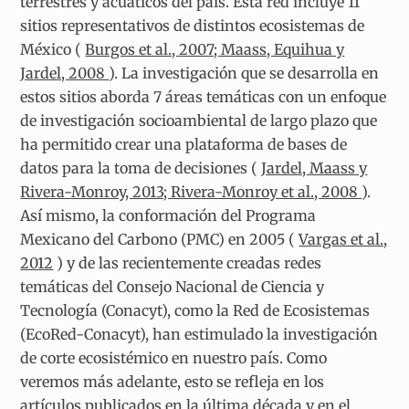
terrestres y acuáticos del país. Esta red incluye 11
sitios representativos de distintos ecosistemas de
México (
Burgos et al., 2007; Maass, Equihua y
Jardel, 2008
). La investigación que se desarrolla en
estos sitios aborda 7 áreas temáticas con un enfoque
de investigación socioambiental de largo plazo que
ha permitido crear una plataforma de bases de
datos para la toma de decisiones (
Jardel, Maass y
Rivera-Monroy, 2013; Rivera-Monroy et al., 2008
).
Así mismo, la conformación del Programa
Mexicano del Carbono (PMC) en 2005 (
Vargas et al.,
2012
) y de las recientemente creadas redes
temáticas del Consejo Nacional de Ciencia y
Tecnología (Conacyt), como la Red de Ecosistemas
(EcoRed-Conacyt), han estimulado la investigación
de corte ecosistémico en nuestro país. Como
veremos más adelante, esto se refleja en los
artículos publicados en la última década y en el