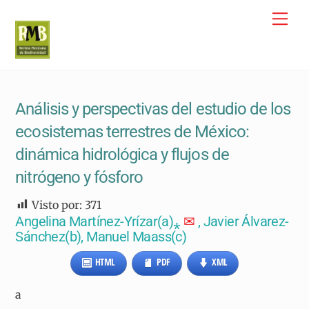
Skip
Me
to
content
Análisis y perspectivas del estudio de los
ecosistemas terrestres de México:
dinámica hidrológica y flujos de
nitrógeno y fósforo
Visto por:
371
Angelina Martínez-Yrízar(a)⁎
✉
, Javier Álvarez-
Sánchez(b), Manuel Maass(c)
HTML
PDF
XML
a