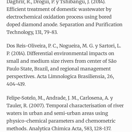
Daghrir, R., Drogui, P. y Tshibangu, J. (2014).
Efficient treatment of domestic wastewater by
electrochemical oxidation process using bored
doped diamond anode. Separation and Purification
Technology, 131, 79-83.
Dos Reis-Oliveira, P. C., Nogueira, M. G. y Sartori, L.
P. (2014). Differential environmental impacts on
small and medium size rivers from center of São
Paulo State, Brazil, and regional management
perspectives. Acta Limnologica Brasiliensia, 26,
404-419.
Felipe-Sotelo, M., Andrade, J. M., Carlosena, A. y
Tauler, R. (2007). Temporal characterisation of river
waters in urban and semi-urban areas using
physico-chemical parameters and chemometric
methods. Analytica Chimica Acta, 583, 128-137.