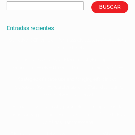
BUSCAR
Entradas recientes
Selective-OCR protocol for mass digitization of herbarium
specimen labels
The mountains of central Mexico: a phytogeographical
conundrum resolved through floristic similarity analyses
Strategies of space use and foraging effort in two
Neotropical flocking warbler species (Parulidae) during
their nonbreeding period
Estructura poblacional y parámetros demográficos de
Pinus hartwegii en un bosque de alta montaña de la Faja
Volcánica Transmexicana
Diversidad de vertebrados visitantes a los estróbilos del