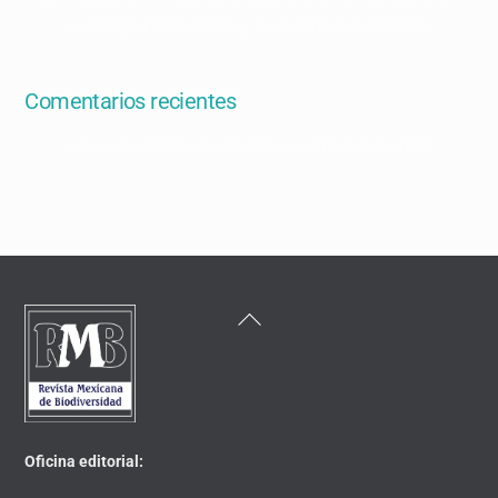
complejo Dioon edule y su potencial polinizador
Comentarios recientes
en
Un comentarista de WordPress
¡Hola mundo!
Back
To
Top
Oficina editorial: