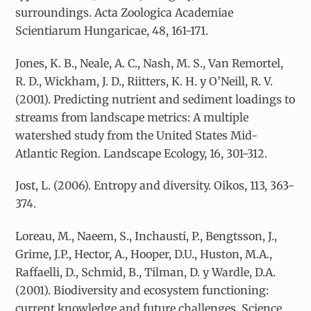
surroundings. Acta Zoologica Academiae
Scientiarum Hungaricae, 48, 161-171.
Jones, K. B., Neale, A. C., Nash, M. S., Van Remortel,
R. D., Wickham, J. D., Riitters, K. H. y O’Neill, R. V.
(2001). Predicting nutrient and sediment loadings to
streams from landscape metrics: A multiple
watershed study from the United States Mid-
Atlantic Region. Landscape Ecology, 16, 301-312.
Jost, L. (2006). Entropy and diversity. Oikos, 113, 363-
374.
Loreau, M., Naeem, S., Inchausti, P., Bengtsson, J.,
Grime, J.P., Hector, A., Hooper, D.U., Huston, M.A.,
Raffaelli, D., Schmid, B., Tilman, D. y Wardle, D.A.
(2001). Biodiversity and ecosystem functioning:
current knowledge and future challenges. Science,