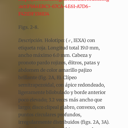
:act:F9A4EBC3-67CA-4E61-A7D6-
F421DF338E14
Figs. 2-8.
Descripción.
Holotipo: (♂, IEXA) con
etiqueta roja. Longitud total 19.0 mm,
ancho máximo 6.0 mm. Cabeza y
pronoto pardo rojizos, élitros, patas y
abdomen de color amarillo pajizo
brillante (fig. 2A, B). Clípeo
semitrapezoidal, con ápice redondeado,
ligeramente bilobulado y borde anterior
poco elevado; 3.2 veces más ancho que
largo; disco clipeal glabro, convexo, con
puntos circulares profundos,
irregularmente distribuidos (figs. 2A, 3A).