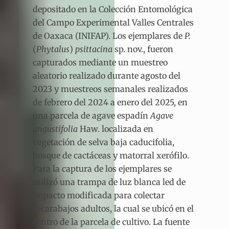
depositado en la Colección Entomológica
del Campo Experimental Valles Centrales
de Oaxaca (INIFAP). Los ejemplares de
P.
(
Phytalus
)
psittacina
sp. nov., fueron
capturados mediante un muestreo
aleatorio realizado durante agosto del
2023 y muestreos semanales realizados
de febrero del 2024 a enero del 2025, en
una parcela de agave espadín
Agave
angustifolia
Haw. localizada en
vegetación de selva baja caducifolia,
bosque de cactáceas y matorral xerófilo.
Para la captura de los ejemplares se
utilizó una trampa de luz blanca led de
impacto modificada para colectar
escarabajos adultos, la cual se ubicó en el
centro de la parcela de cultivo. La fuente