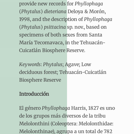
provide new records for
Phyllophaga
(
Phytalus
)
dieteriana
Deloya & Morón,
1998, and the description of
Phyllophaga
(
Phytalus
)
psittacina
sp. nov., based on
specimens of both sexes from Santa
María Tecomavaca, in the Tehuacán-
Cuicatlán Biosphere Reserve.
Keywords
:
Phytalus
; Agave; Low
deciduous forest; Tehuacán-Cuicatlán
Biosphere Reserve
Introducción
El género
Phyllophaga
Harris, 1827 es uno
de los grupos más diversos de la tribu
Melolonthini (Coleoptera: Melolonthidae:
Melolonthinae), agrupa a un total de 782