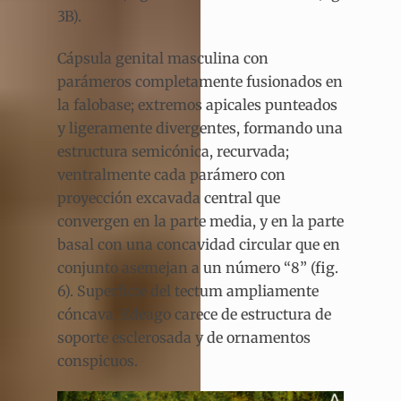
3B).
Cápsula genital masculina con
parámeros completamente fusionados en
la falobase; extremos apicales punteados
y ligeramente divergentes, formando una
estructura semicónica, recurvada;
ventralmente cada parámero con
proyección excavada central que
convergen en la parte media, y en la parte
basal con una concavidad circular que en
conjunto asemejan a un número “8” (fig.
6). Superficie del tectum ampliamente
cóncava. Edeago carece de estructura de
soporte esclerosada y de ornamentos
conspicuos.