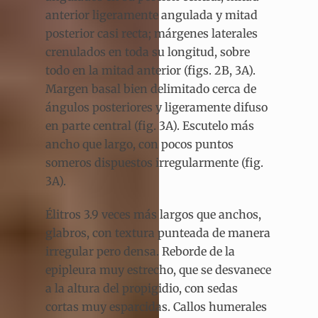
anterior ligeramente angulada y mitad
posterior casi recta; márgenes laterales
crenulados en toda su longitud, sobre
todo en la mitad anterior (figs. 2B, 3A).
Margen basal bien delimitado cerca de
ángulos posteriores y ligeramente difuso
en parte central (fig. 3A). Escutelo más
ancho que largo, con pocos puntos
someros dispuestos irregularmente (fig.
3A).
Élitros 3.9 veces más largos que anchos,
glabros, con textura punteada de manera
irregular pero densa. Reborde de la
epipleura muy estrecho, que se desvanece
a la altura del propigidio, con sedas
cortas muy esparcidas. Callos humerales