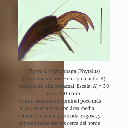
Figura 3. Phyllophaga (Phytalus)
psittacina sp. nov. Holotipo macho: A)
pronoto; B) uña protarsal. Escala: A) = 3.0
mm, B) 0.5 mm.
Quinto esternito abdominal poco más
largo que el cuarto, con área media
central excavada, punteada-rugosa, y
algunas sedas erectas cerca del borde