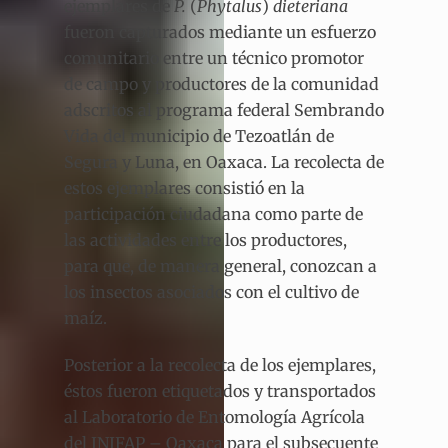
ejemplares de
P.
(
Phytalus
)
dieteriana
fueron capturados mediante un esfuerzo
comunitario entre un técnico promotor
de campo y productores de la comunidad
adscritos al programa federal Sembrando
Vida del municipio de Tezoatlán de
Segura y Luna, en Oaxaca. La recolecta de
estos ejemplares consistió en la
participación ciudadana como parte de
las actividades entre los productores,
para que, de manera general, conozcan a
los insectos asociados con el cultivo de
maíz.
Posterior a la recolecta de los ejemplares,
éstos fueron etiquetados y transportados
al Laboratorio de Entomología Agrícola
del INIFAP – Oaxaca para el subsecuente