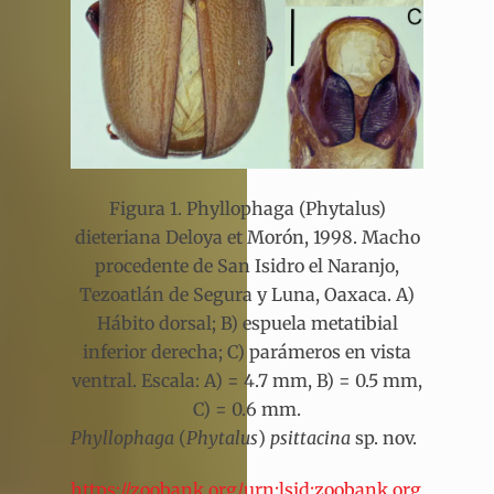
Figura 1. Phyllophaga (Phytalus)
dieteriana Deloya et Morón, 1998. Macho
procedente de San Isidro el Naranjo,
Tezoatlán de Segura y Luna, Oaxaca. A)
Hábito dorsal; B) espuela metatibial
inferior derecha; C) parámeros en vista
ventral. Escala: A) = 4.7 mm, B) = 0.5 mm,
C) = 0.6 mm.
Phyllophaga
(
Phytalus
)
psittacina
sp. nov.
https://zoobank.org/urn:lsid:zoobank.org