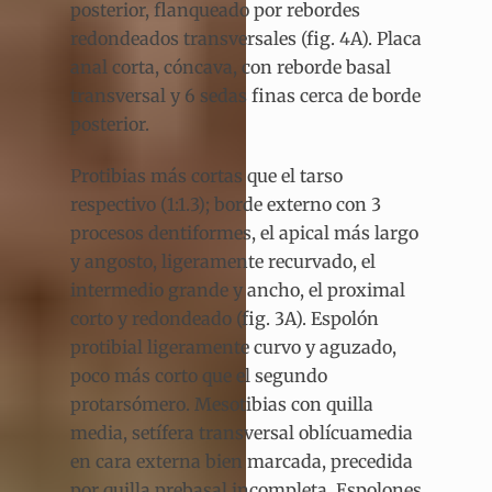
posterior, flanqueado por rebordes
redondeados transversales (fig. 4A). Placa
anal corta, cóncava, con reborde basal
transversal y 6 sedas finas cerca de borde
posterior.
Protibias más cortas que el tarso
respectivo (1:1.3); borde externo con 3
procesos dentiformes, el apical más largo
y angosto, ligeramente recurvado, el
intermedio grande y ancho, el proximal
corto y redondeado (fig. 3A). Espolón
protibial ligeramente curvo y aguzado,
poco más corto que el segundo
protarsómero. Mesotibias con quilla
media, setífera transversal oblícuamedia
en cara externa bien marcada, precedida
por quilla prebasal incompleta. Espolones