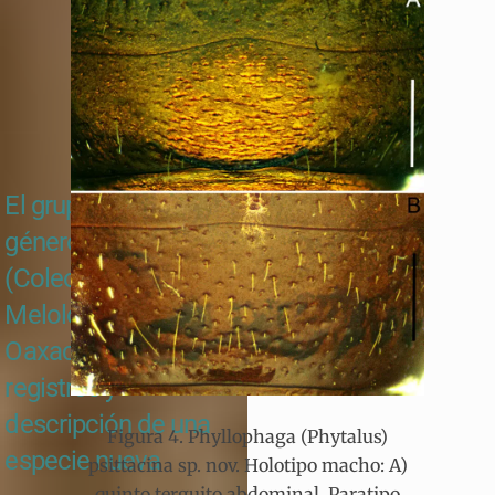
El grupo pallida del
género Phyllophaga
(Coleoptera:
Melolonthidae) en
Oaxaca: nuevos
registros y
descripción de una
Figura 4. Phyllophaga (Phytalus)
especie nueva
psittacina sp. nov. Holotipo macho: A)
quinto terguito abdominal. Paratipo