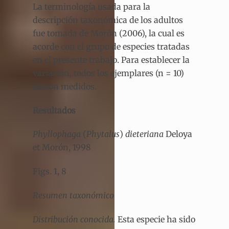
La terminología usada para la
descripción taxonómica de los adultos
fue tomada de Morón (2006), la cual es
acorde con el grupo de especies tratadas
en el presente trabajo. Para establecer la
variación, todos los ejemplares (n = 10)
fueron medidos.
Resultados
Phyllophaga
(
Phytalus
)
dieteriana
Deloya
et Morón, 1998
Figs. 1, 8
Resumen taxonómico
Distribución conocida.
Esta especie ha sido