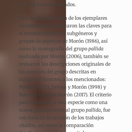
(n = 10) fueron disecados.
Para la identificación de los ejemplares
recolectados, se utilizaron las claves para
el reconocimiento de subgéneros y
grupos de especies de Morón (1986), así
como la monografía del grupo
pallida
realizada por Morón (2006), también se
revisaron las descripciones originales de
las especies del grupo descritas en
trabajos diferentes a los mencionados:
Morón (1992), Deloya y Morón (1998) y
Romero-López y Morón (2017). El criterio
para reconocer a esta especie como una
nueva perteneciente al grupo
pallida
, fue
con base en la revisión de los trabajos
citados, así como la comparación