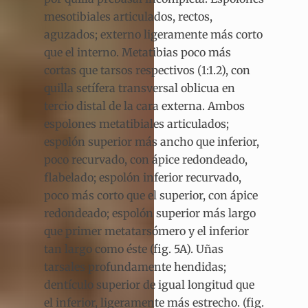
mesotibiales articulados, rectos,
aguzados; externo ligeramente más corto
que el interno. Metatibias poco más
cortas que tarsos respectivos (1:1.2), con
quilla setífera transversal oblicua en
tercio distal de la cara externa. Ambos
espolones metatibiales articulados;
espolón superior más ancho que inferior,
poco recurvado, con ápice redondeado,
flabelado; espolón inferior recurvado,
poco más corto que el superior, con ápice
redondeado; espolón superior más largo
que primer metatarsómero y el inferior
tan largo como éste (fig. 5A). Uñas
tarsales profundamente hendidas;
dentículo superior de igual longitud que
el inferior, ligeramente más estrecho. (fig.