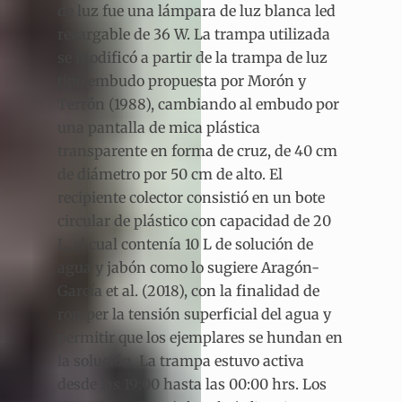
de luz fue una lámpara de luz blanca led
recargable de 36 W. La trampa utilizada
se modificó a partir de la trampa de luz
tipo embudo propuesta por Morón y
Terrón (1988), cambiando al embudo por
una pantalla de mica plástica
transparente en forma de cruz, de 40 cm
de diámetro por 50 cm de alto. El
recipiente colector consistió en un bote
circular de plástico con capacidad de 20
L, el cual contenía 10 L de solución de
agua y jabón como lo sugiere Aragón-
García et al. (2018), con la finalidad de
romper la tensión superficial del agua y
permitir que los ejemplares se hundan en
la solución. La trampa estuvo activa
desde las 19:00 hasta las 00:00 hrs. Los