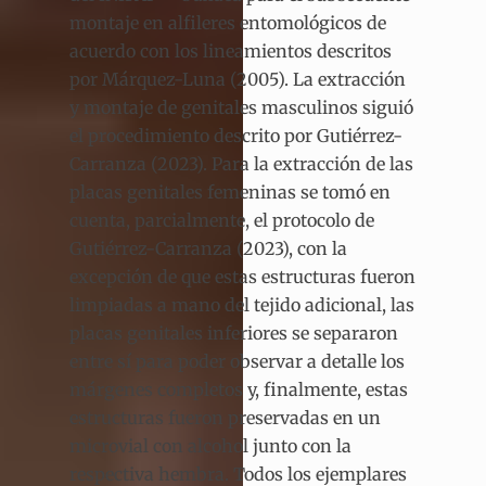
montaje en alfileres entomológicos de
acuerdo con los lineamientos descritos
por Márquez-Luna (2005). La extracción
y montaje de genitales masculinos siguió
el procedimiento descrito por Gutiérrez-
Carranza (2023). Para la extracción de las
placas genitales femeninas se tomó en
cuenta, parcialmente, el protocolo de
Gutiérrez-Carranza (2023), con la
excepción de que estas estructuras fueron
limpiadas a mano del tejido adicional, las
placas genitales inferiores se separaron
entre sí para poder observar a detalle los
márgenes completos y, finalmente, estas
estructuras fueron preservadas en un
microvial con alcohol junto con la
respectiva hembra. Todos los ejemplares