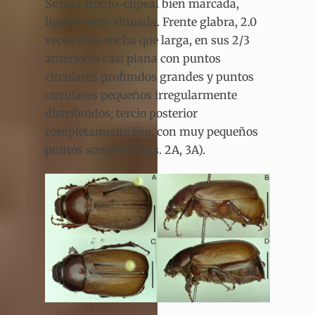
Sutura fronto-clipeal bien marcada,
ligeramente sinuada. Frente glabra, 2.0
veces más ancha que larga, en sus 2/3
anteriores casi plana con puntos
circulares profundos grandes y puntos
circulares pequeños irregularmente
distribuidos; tercio posterior
completamente liso, con muy pequeños
puntos someros (figs. 2A, 3A).