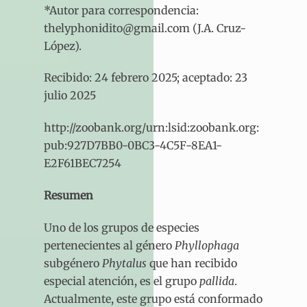
*Autor para correspondencia:
thelyphonidito@gmail.com (J.A. Cruz-
López).
Recibido: 24 febrero 2025; aceptado: 23
julio 2025
http://zoobank.org/urn:lsid:zoobank.org:
pub:927D7BB0-0BC3-4C5F-8EA1-
E2F61BEC7254
Resumen
Uno de los grupos de especies
pertenecientes al género
Phyllophaga
subgénero
Phytalus
que han recibido
especial atención, es el grupo
pallida
.
Actualmente, este grupo está conformado