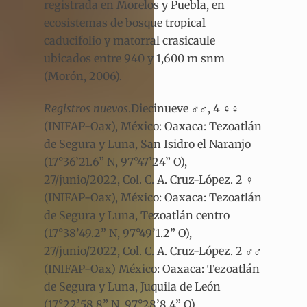
registrada en Morelos y Puebla, en
ecosistemas de bosque tropical
caducifolio y matorral crasicaule
ubicados entre 940 y 1,600 m snm
(Morón, 2006).
Registros nuevos
.Diecinueve ♂♂, 4 ♀♀
(INIFAP-Oax), México: Oaxaca: Tezoatlán
de Segura y Luna, San Isidro el Naranjo
(17°36’21.6” N, 97°47’24” O),
27/junio/2022, Col. C. A. Cruz-López. 2 ♀
(INIFAP-Oax), México: Oaxaca: Tezoatlán
de Segura y Luna, Tezoatlán centro
(17°38’49.2” N, 97°49’1.2” O),
27/junio/2022, Col. C. A. Cruz-López. 2 ♂♂
(INIFAP-Oax) México: Oaxaca: Tezoatlán
de Segura y Luna, Juquila de León
(17°22’58.8” N, 97°28’8.4” O),