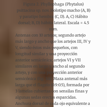
Figura 2. Phyllophaga (Phytalus)
psittacina sp. nov. Holotipo macho (A, B)
y paratipo hembra (C, D). A, C) Hábito
dorsal; B, D) hábito lateral. Escala = 4.5
mm.
Antenas con 10 artejos; segundo artejo
más largo y ancho que los artejos III, IV y
V, siendo éstos más pequeños, con
longitud similar y una proyección
anterior semicónica; artejos VI y VII
similares en largo y ancho al segundo
artejo, y con una proyección anterior
semicónica (fig. 3A). Maza antenal más
larga que el flagelo (0.9:0.5), formada por
3 lamelas cubiertas con sensilas finas y
algunas sedas erectas esparcidas.
Anchura dorsal de cada ojo equivalente a