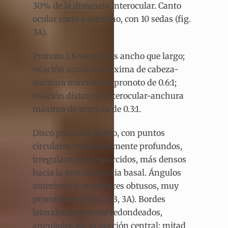
30% de la distancia interocular. Canto
ocular corto y estrecho, con 10 sedas (fig.
3A).
Pronoto 1.6 veces más ancho que largo;
relación anchura máxima de cabeza-
anchura máxima de pronoto de 0.6:1;
relación distancia interocular-anchura
máxima de pronoto de 0.3:1.
Disco pronotal glabro, con puntos
circulares moderadamente profundos,
irregularmente esparcidos, más densos
hacia la porción media basal. Ángulos
anteriores y posteriores obtusos, muy
prominentes (figs. 2B, 3A). Bordes
laterales levemente redondeados,
angulados en su porción central; mitad