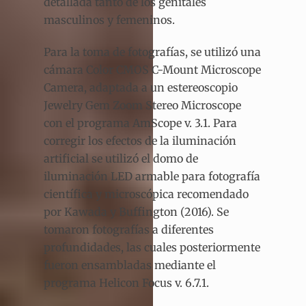
detallada tanto de los genitales
masculinos y femeninos.
Para la toma de fotografías, se utilizó una
cámara Color CMOS C-Mount Microscope
Camera, adaptada a un estereoscopio
Jewelry Gem Zoom Stereo Microscope
con el programa AmScope v. 3.1. Para
corregir los efectos de la iluminación
artificial se utilizó el domo de
iluminación LED armable para fotografía
científica y microscópica recomendado
por Kawada y Buffington (2016). Se
tomaron fotografías a diferentes
profundidades, las cuales posteriormente
fueron ensambladas mediante el
programa Helicon Focus v. 6.7.1.