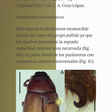
27/junio/2022, Col. C. A. Cruz-López.
Comentarios taxonómicos
Esta especie es fácilmente reconocible
dentro del resto del grupo
pallida
ya que
los machos presentan la espuela
metatibial inferior muy recurvada (fig.
1B) y la parte distal de los parámeros con
numerosas estrías transversales (fig. 1C).