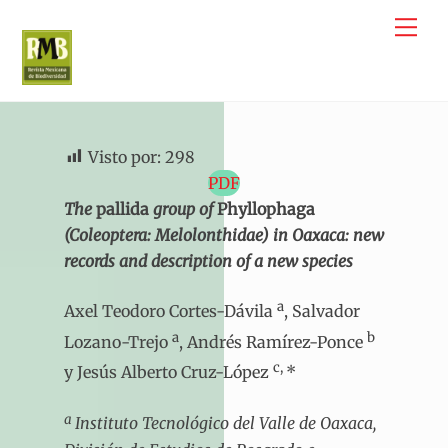
Skip
Me
to
content
Visto por:
298
PDF
The
pallida
group of
Phyllophaga
(Coleoptera: Melolonthidae) in Oaxaca: new
records and description of a new species
a
Axel Teodoro Cortes-Dávila
, Salvador
a
b
Lozano-Trejo
, Andrés Ramírez-Ponce
c,
y Jesús Alberto Cruz-López
*
a
Instituto Tecnológico del Valle de Oaxaca,