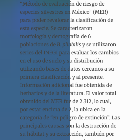
“Método de evaluación de riesgo de
especies silvestres en México” (MER)
para poder revalorar la clasificación de
esta especie. Se caracterizaron
morfología y demografía de 6
poblaciones de
B. pliabilis
y se utilizaron
series del INEGI para evaluar los cambios
en el uso de suelo y su distribución
utilizando bases de datos cercanos a su
primera clasificación y al presente.
Información adicional fue obtenida de
herbarios y de la literatura. El valor total
obtenido del MER fue de 2.312, lo cual,
por estar encima de 2, la ubica en la
categoría de “en peligro de extinción”. Las
principales causas son la destrucción de
su hábitat y su extracción, también por