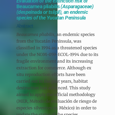
Evaluation of the extinction risk of
Beaucarnea pliabilis
(Asparagaceae)
(despeinada or tsiipil), an endemic
species of the Yucatan Peninsula
Abstract
Beaucarnea pliabilis
, an endemic species
from the Yucatán Peninsula, was
classified in 1994 as a threatened species
under the NOM-059-ECOL-1994 due to its
fragile environment and its increasing
extraction for commerce. Although ex
situ reproduction efforts have been
carried out in the past years, habitat
destruction has advanced. This study
aimed to apply the official methodology
(MER, Método de evaluación de riesgo de
especies silvestres en México) in order to
update the status of the species.