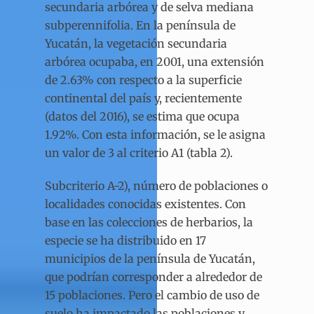
secundaria arbórea y de selva mediana
subperennifolia. En la península de
Yucatán, la vegetación secundaria
arbórea ocupaba, en 2001, una extensión
de 2.63% con respecto a la superficie
continental del país y, recientemente
(datos del 2016), se estima que ocupa
1.92%. Con esta información, se le asigna
un valor de 3 al criterio A1 (tabla 2).
Subcriterio A-2), número de poblaciones o
localidades conocidas existentes. Con
base en las colecciones de herbarios, la
especie se ha distribuido en 17
municipios de la península de Yucatán,
que podrían corresponder a alrededor de
15 poblaciones. Pero el cambio de uso de
suelo ha impactado las poblaciones y