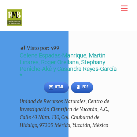
Skip
Me
to
content
Visto por:
499
Celene Espadas-Manrique, Martin
Linares, Roger Orellana, Stephany
Peniche-Aké y Casandra Reyes-García
*
HTML
PDF
Unidad de Recursos Naturales, Centro de
Investigación Científica de Yucatán, A.C.,
Calle 43 Núm. 130, Col. Chuburná de
Hidalgo, 97205 Mérida, Yucatán, México