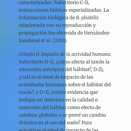
caracterizadas. Subcriterio C-3),
interacciones bióticas especializadas. La
información biológica de
B. pliabilis
relacionada con su reproducción y
propagación fue obtenida de Hernández-
Sandoval et al. (2012).
Criterio D. Impacto de la actividad humana.
Subcriterio D-1), ¿cómo afecta al taxón la
alteración antrópica del hábitat?, D-2),
¿cuál es el nivel de impacto de las
actividades humanas sobre el hábitat del
taxón?, y D-3), ¿existe evidencia que
indique un deterioro en la calidad o
extensión del hábitat como efecto de
cambios globales o se prevé un cambio
drástico en el uso del suelo? Para
actualizar el nivel de impacto de las