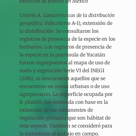
extinción de plantas en México
Criterio A. Características de la distribución
geográfica.
Subcriterio A-1), extensión de
la distribución. Se consultaron los
registros de presencia de la especie en los
herbarios. Los registros de presencia de
la especie en la península de Yucatán
fueron superpuestos al mapa de uso de
suelo y vegetación Serie VI del INEGI
(2016), se descartaron aquellos que se
encuentran en zonas urbanas o de uso
agropecuario. La superficie ocupada por
B. pliabilis
fue estimada con base en la
extensión de los remanentes de
vegetación primaria que son hábitat de
esta especie. También se consideró para
la estimación el trabajo en campo.