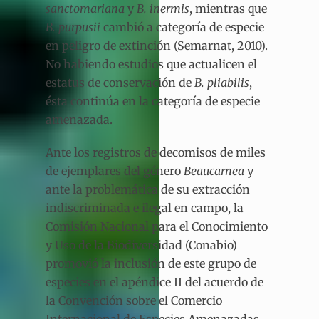
sanctomariana
y
B. inermis
, mientras que
B. purpusii
cambió a categoría de especie
en peligro de extinción (Semarnat, 2010).
No habiendo estudios que actualicen el
estatus de conservación de
B. pliabilis
,
ésta continúa en la categoría de especie
amenazada.
Ante los registros de decomisos de miles
de ejemplares del género
Beaucarnea
y
ante la problemática de su extracción
indiscriminada e ilegal en campo, la
Comisión Nacional para el Conocimiento
y Uso de la Biodiversidad (Conabio)
promovió la inclusión de este grupo de
especies en el apéndice II del acuerdo de
la Convención sobre el Comercio