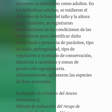
restantes se definieron como adultos. En
los individuos adultos, se midieron el
diámetro de la base del tallo y la altura
total. También, se registraron
observaciones de las condiciones de las
poblaciones para identificar daño
estructural o presencia de parásitos, tipo
de suelo, pedregosidad, tipo de
vegetación y su estado de conservación,
distancia a carreteras y zonas de
producción agropecuaria.
Adicionalmente, se listaron las especies
de flora presentes.
Evaluación de Criterios del Anexo
Normativo II,
Método de evaluación del riesgo de