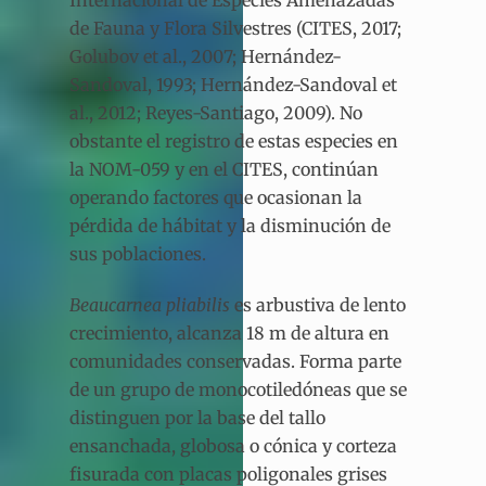
Internacional de Especies Amenazadas
de Fauna y Flora Silvestres (CITES, 2017;
Golubov et al.,
2007; Hernández-
Sandoval, 1993; Hernández-Sandoval et
al., 2012; Reyes-Santiago, 2009). No
obstante el registro de estas especies en
la NOM-059 y en el CITES, continúan
operando factores que ocasionan la
pérdida de hábitat y la disminución de
sus poblaciones.
Beaucarnea pliabilis
es arbustiva de lento
crecimiento, alcanza 18 m de altura en
comunidades conservadas. Forma parte
de un grupo de monocotiledóneas que se
distinguen por la base del tallo
ensanchada, globosa o cónica y corteza
fisurada con placas poligonales grises