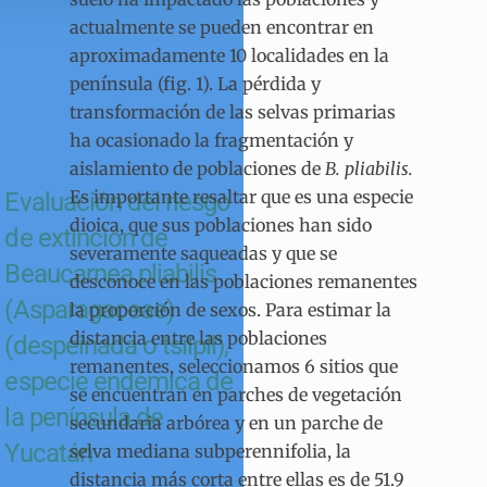
actualmente se pueden encontrar en
aproximadamente 10 localidades en la
península (fig. 1). La pérdida y
transformación de las selvas primarias
ha ocasionado la fragmentación y
aislamiento de poblaciones de
B. pliabilis.
Es importante resaltar que es una especie
Evaluación del riesgo
dioica, que sus poblaciones han sido
de extinción de
severamente saqueadas y que se
Beaucarnea pliabilis
desconoce en las poblaciones remanentes
(Asparagaceae)
la proporción de sexos. Para estimar la
distancia entre las poblaciones
(despeinada o tsiipil),
remanentes, seleccionamos 6 sitios que
especie endémica de
se encuentran en parches de vegetación
la península de
secundaria arbórea y en un parche de
Yucatán
selva mediana subperennifolia, la
distancia más corta entre ellas es de 51.9