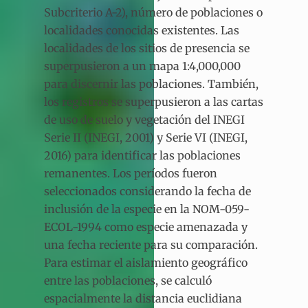
Subcriterio A-2), número de poblaciones o
localidades conocidas existentes. Las
localidades de los sitios de presencia se
superpusieron a un mapa 1:4,000,000
para discernir las poblaciones. También,
los registros se superpusieron a las cartas
de uso de suelo y vegetación del INEGI
Serie II (INEGI, 2001) y Serie VI (INEGI,
2016) para identificar las poblaciones
remanentes. Los períodos fueron
seleccionados considerando la fecha de
inclusión de la especie en la NOM-059-
ECOL-1994 como especie amenazada y
una fecha reciente para su comparación.
Para estimar el aislamiento geográfico
entre las poblaciones, se calculó
espacialmente la distancia euclidiana