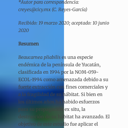
*Autor para correspondencia:
creyes@cicy.mx (C. Reyes-García)
Recibido: 19 marzo 2020; aceptado: 10 junio
2020
Resumen
Beaucarnea pliabilis
es una especie
endémica de la península de Yucatán,
clasificada en 1994 por la NOM-059-
ECOL-1994 como amenazada debido a su
fuerte extracción con fines comerciales y
a la fragilidad de su hábitat. Si bien en
los últimos años ha habido esfuerzos
para su propagación ex situ, la
destrucción de su hábitat ha avanzado. El
objetivo de este estudio fue aplicar el