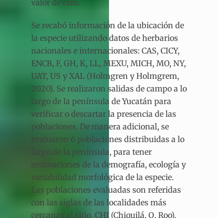
valor de cero.
Se recabó información de la ubicación de
la especie utilizando datos de herbarios
nacionales e internacionales: CAS, CICY,
ENCB, F, GH, K, LL, MEXU, MICH, MO, NY,
UAT, US y XAL (Holmgren y Holmgrem,
2020). Se realizaron salidas de campo a lo
largo de la península de Yucatán para
verificar o descartar la presencia de las
poblaciones. De manera adicional, se
evaluaron 6 poblaciones distribuidas a lo
largo de la península, para tener
estimaciones de la demografía, ecología y
variabilidad morfológica de la especie.
Las poblaciones evaluadas son referidas
con las siglas de las localidades más
cercanas al sitio, CHI (Chiquilá, Q. Roo),