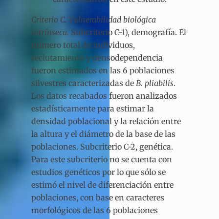
Criterio C. Vulnerabilidad biológica
intrínseca.
Subcriterio C-1), demografía. El
número total de individuos,
reclutamiento y densodependencia
fueron estimados en las 6 poblaciones
silvestres caracterizadas de
B. pliabilis
.
Los datos recabados fueron analizados
estadísticamente para estimar la
densidad poblacional y la relación entre
la altura y el diámetro de la base de las
poblaciones. Subcriterio C-2, genética.
Para este subcriterio no se cuenta con
estudios genéticos por lo que sólo se
estimó el nivel de diferenciación entre
poblaciones, con base en caracteres
morfológicos de las 6 poblaciones