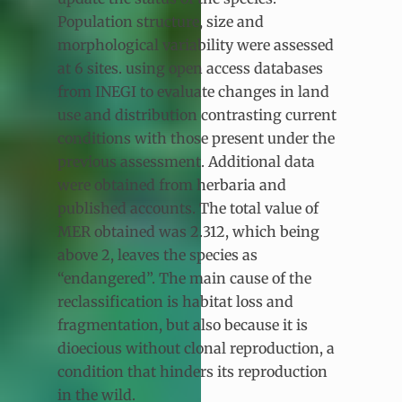
Population structure, size and
morphological variability were assessed
at 6 sites. using open access databases
from INEGI to evaluate changes in land
use and distribution contrasting current
conditions with those present under the
previous assessment. Additional data
were obtained from herbaria and
published accounts. The total value of
MER obtained was 2.312, which being
above 2, leaves the species as
“endangered”. The main cause of the
reclassification is habitat loss and
fragmentation, but also because it is
dioecious without clonal reproduction, a
condition that hinders its reproduction
in the wild.