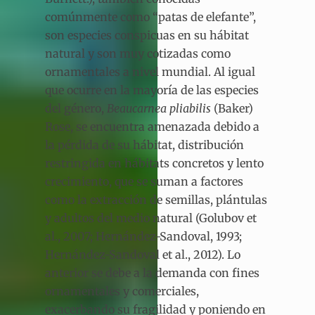
comúnmente como “patas de elefante”,
son especies conspicuas en su hábitat
natural y son muy cotizadas como
ornamentales a nivel mundial. Al igual
que ocurre en la mayoría de las especies
del género,
Beaucarnea pliabilis
(Baker)
Rose, se encuentra amenazada debido a
la pérdida de su hábitat, distribución
restringida en hábitats concretos y lento
crecimiento, que se suman a factores
como la extracción de semillas, plántulas
y adultos del medio natural (Golubov et
al.,
2007; Hernández-Sandoval, 1993;
Hernández-Sandoval et al., 2012). Lo
anterior se debe a la demanda con fines
ornamentales y comerciales,
exacerbando su fragilidad y poniendo en