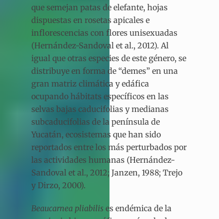
que semejan patas de elefante, hojas
dispuestas en rosetas apicales e
inflorescencias con flores unisexuadas
(Hernández-Sandoval et al., 2012). Al
igual que otras especies de este género, se
distribuye en forma de “demes” en una
gran matriz climática y edáfica
ocupando hábitats específicos en las
selvas bajas caducifolias y medianas
subcaducifolias de la península de
Yucatán, ecosistemas que han sido
reportados entre los más perturbados por
las actividades humanas (Hernández-
Sandoval et al., 2012; Janzen, 1988; Trejo
y Dirzo, 2000).
Beaucarnea pliabilis
es endémica de la