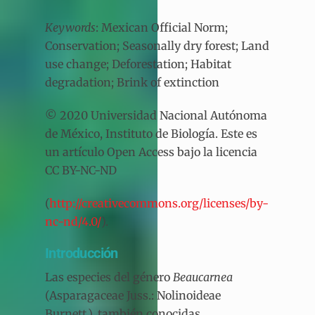
Keywords
: Mexican Official Norm;
Conservation; Seasonally dry forest; Land
use change; Deforestation; Habitat
degradation; Brink of extinction
© 2020 Universidad Nacional Autónoma
de México, Instituto de Biología. Este es
un artículo Open Access bajo la licencia
CC BY-NC-ND
(
http://creativecommons.org/licenses/by-
nc-nd/4.0/
).
Introducción
Las especies del género
Beaucarnea
(Asparagaceae Juss.: Nolinoideae
Burnett.), también conocidas