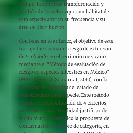
campo, la continua transformación y
pérdida de las selvas que son hábitat de
esta especie alteran su frecuencia y su
área de distribución.
Con base en lo anterior, el objetivo de este
trabajo fue evaluar el riesgo de extinción
de
B. pliabilis
en el territorio mexicano
mediante el “Método de evaluación de
riesgo en especies silvestres en México”
(MER-Plantas) (Semarnat, 2010), con la
finalidad de actualizar el estado de
conservación de la especie. Este método
consiste en la evaluación de 4 criterios,
que tienen como finalidad justificar de
modo técnico-científico la propuesta de
confirmación o cambio de categoría, en