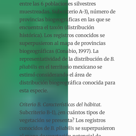
entre las 6 poblaciones silvestres
muestreadas. Subcriterio A-3), número de
provincias biogeográficas en las que se
encuentra el taxón (distribución
histórica). Los registros conocidos se
superpusieron al mapa de provincias
biogeográficas (Conabio, 1997). La
representatividad de la distribución de
B.
pliabilis
en el territorio mexicano se
estimó considerando el área de
distribución biogeográfica conocida para
esta especie.
Criterio B. Características del hábitat.
Subcriterio B-1), ¿en cuántos tipos de
vegetación se presenta? Los registros
conocidos de
B. pliabilis
se superpusieron