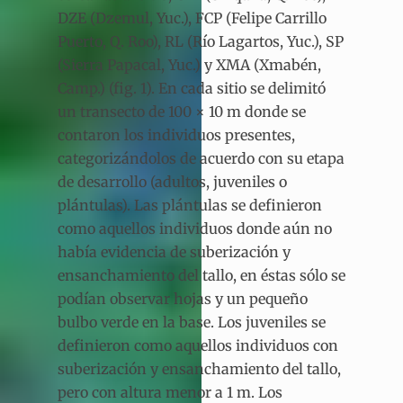
DZE (Dzemul, Yuc.), FCP (Felipe Carrillo
Puerto, Q. Roo), RL (Río Lagartos, Yuc.), SP
(Sierra Papacal, Yuc.) y XMA (Xmabén,
Camp.) (fig. 1). En cada sitio se delimitó
un transecto de 100 × 10 m donde se
contaron los individuos presentes,
categorizándolos de acuerdo con su etapa
de desarrollo (adultos, juveniles o
plántulas). Las plántulas se definieron
como aquellos individuos donde aún no
había evidencia de suberización y
ensanchamiento del tallo, en éstas sólo se
podían observar hojas y un pequeño
bulbo verde en la base. Los juveniles se
definieron como aquellos individuos con
suberización y ensanchamiento del tallo,
pero con altura menor a 1 m. Los