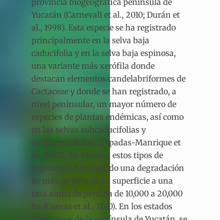
provincia biogeográfica península de
Yucatán (Carnevali et al., 2010; Durán et
al., 1998). Esta especie se ha registrado
principalmente en la selva baja
caducifolia y en la selva baja espinosa,
una variante más xerófila donde
destacan elementos candelabriformes de
Cactaceae y donde se han registrado, a
nivel peninsular, un mayor número de
especies de plantas endémicas, así como
en las selvas subcaducifolias y
subperennifolias (Espadas-Manrique et
al., 2003). En México, estos tipos de
vegetación han sufrido una degradación
de más de 50% de su superficie a una
tasa anual de pérdida de 10,000 a 20,000
ha (Cuevas et al., 2010). En los estados
mexicanos de la península de Yucatán, se