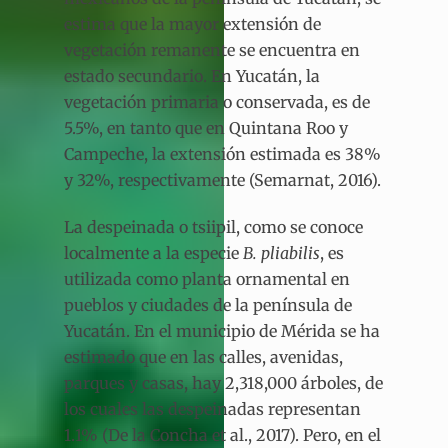
estima que la mayor extensión de
vegetación remanente se encuentra en
estado secundario. En Yucatán, la
vegetación primaria o conservada, es de
5.5%, en tanto que en Quintana Roo y
Campeche, la extensión estimada es 38%
y 32%, respectivamente (Semarnat, 2016).
La despeinada o tsiipil, como se conoce
localmente a la especie
B. pliabilis
, es
utilizada como planta ornamental en
pueblos y ciudades de la península de
Yucatán. En el municipio de Mérida se ha
estimado que en las calles, avenidas,
parques y casas, hay 2,318,000 árboles, de
los cuales las despeinadas representan
1.1% (De la Concha et al., 2017). Pero, en el