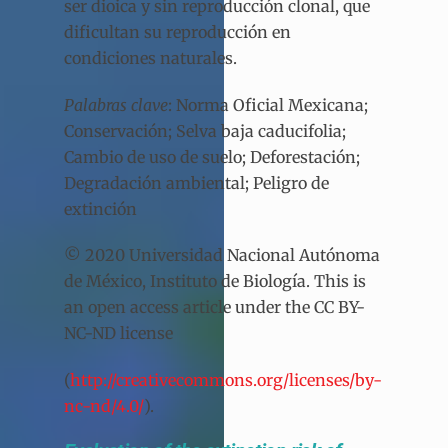
ser dioica y sin reproducción clonal, que
dificultan su reproducción en
condiciones naturales.
Palabras clave
: Norma Oficial Mexicana;
Conservación; Selva baja caducifolia;
Cambio de uso de suelo; Deforestación;
Degradación ambiental; Peligro de
extinción
© 2020 Universidad Nacional Autónoma
de México, Instituto de Biología. This is
an open access article under the CC BY-
NC-ND license
(
http://creativecommons.org/licenses/by-
nc-nd/4.0/
).