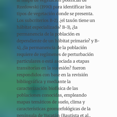
al mapa de vegetación potencial de
Rzedowski (1990) para identificar los
tipos de vegetación donde se presenta.
Los subcriterios B-2), ¿el taxón tiene un
hábitat especializado? B-3), ¿la
permanencia de la población es
dependiente de un hábitat primario? y B-
4), ¿la permanencia de la población
requiere de regímenes de perturbación
particulares o está asociada a etapas
transitorias en la sucesión? fueron
respondidos con base en la revisión
bibliográfica y mediante la
caracterización biofísica de las
poblaciones conocidas, empleando
mapas temáticos de suelo, clima y
características geomorfológicas de la
península de Yucatán (Bautista et al.,