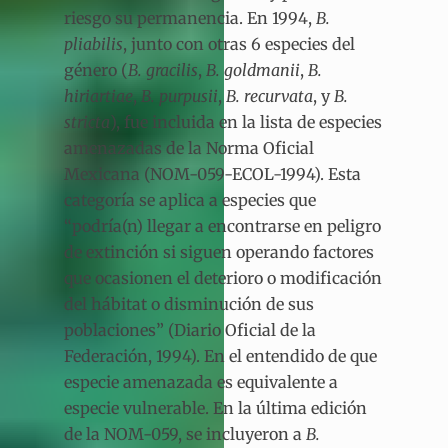
riesgo su permanencia. En 1994,
B.
pliabilis
, junto con otras 6 especies del
género (
B. gracilis
,
B. goldmanii
,
B.
hiriartiae
,
B. purpusii
,
B. recurvata
, y
B.
stricta
), fue incluida en la lista de especies
amenazadas de la Norma Oficial
Mexicana (NOM-059-ECOL-1994). Esta
categoría se aplica a especies que
“podría(n) llegar a encontrarse en peligro
de extinción si siguen operando factores
que ocasionen el deterioro o modificación
del hábitat o disminución de sus
poblaciones” (Diario Oficial de la
Federación, 1994). En el entendido de que
especie amenazada es equivalente a
especie vulnerable. En la última edición
de la NOM-059, se incluyeron a
B.