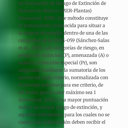
de Evaluación de Riesgo de Extinción de
Plantas en México (MER-Plantas)
(Semarnat, 2010). Este método constituye
la herramienta reconocida para situar a
la especie de estudio dentro de una de las
categorías de la NOM-059 (Sánchez-Salas
et al., 2013). Las categorías de riesgo, en
peligro de extinción (P), amenazada (A) o
sujeta a protección especial (Pr), son
asignadas mediante la sumatoria de los
puntos en cada criterio, normalizada con
el puntaje máximo para ese criterio, de
tal forma que el valor máximo sea 1
(Semarnat, 2010). Una mayor puntuación
indica un mayor riesgo de extinción, y
aquellos subcriterios para los cuales no se
cuente con información deben recibir el