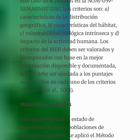
este caso de
B. pliabilis
en la NOM-059-
SEMARNAT-2010. Los criterios son:
a)
características de la distribución
geográfica,
b)
características del hábitat,
c)
vulnerabilidad biológica intrínseca y
d)
impacto de la actividad humana. Los
criterios del MER deben ser valorados y
jerarquizados con base en la mejor
información disponible y documentada,
la cual debe ser ajustada a los puntajes
establecidos en cada uno de los criterios
(Tambutti et al., 2001).
Materiales y métodos
Para poder evaluar el estado de
conservación de las poblaciones de
Beaucarnea pliabilis
,
s
e aplicó el Método