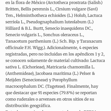
en la flora de México (Arctotheca prostrata (Salisb.)
Britten, Bellis perennis L., Cirsium vulgare (Savi)
Ten., Helminthotheca echioides (L.) Holub, Lactuca
serriola L., Pseudognaphalium luteolabum (L.)
Hilliard & B.L. Burtt, Senecio inaequidens DC.,
Senecio vulgaris L., Sonchus oleraceus L.,
Tanacetum parthenium (L.) Sch. Bip. y Taraxacum
officinale F.H. Wigg.). Adicionalmente, 4 especies
registradas, pero no incluidas en los apéndices 1 y 2,
se conocen solamente de material cultivado: Lactuca
sativa L. (Cichorieae), Matricaria chamomilla L.
(Anthemideae), Jacobaea maritima (L.) Pelser &
Meijden (Senecioneae) y Porophyllum
macrocephalum DC. (Tageteae). Finalmente, hay
que destacar que 91 especies (79.8%) se reportan
como ruderales o arvenses en otros sitios de su
distribución geográfica.