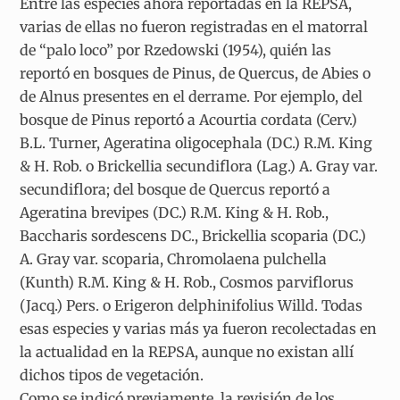
Entre las especies ahora reportadas en la REPSA,
varias de ellas no fueron registradas en el matorral
de “palo loco” por Rzedowski (1954), quién las
reportó en bosques de Pinus, de Quercus, de Abies o
de Alnus presentes en el derrame. Por ejemplo, del
bosque de Pinus reportó a Acourtia cordata (Cerv.)
B.L. Turner, Ageratina oligocephala (DC.) R.M. King
& H. Rob. o Brickellia secundiflora (Lag.) A. Gray var.
secundiflora; del bosque de Quercus reportó a
Ageratina brevipes (DC.) R.M. King & H. Rob.,
Baccharis sordescens DC., Brickellia scoparia (DC.)
A. Gray var. scoparia, Chromolaena pulchella
(Kunth) R.M. King & H. Rob., Cosmos parviflorus
(Jacq.) Pers. o Erigeron delphinifolius Willd. Todas
esas especies y varias más ya fueron recolectadas en
la actualidad en la REPSA, aunque no existan allí
dichos tipos de vegetación.
Como se indicó previamente, la revisión de los