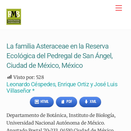
Skip
Me
to
content
La familia Asteraceae en la Reserva
Ecológica del Pedregal de San Ángel,
Ciudad de México, México
Visto por:
528
Leonardo Céspedes, Enrique Ortiz y José Luis
Villaseñor *
HTML
PDF
XML
Departamento de Botánica, Instituto de Biología,
Universidad Nacional Autónoma de México.
Apartado Postal 70-233, 04510 Ciudad de México,