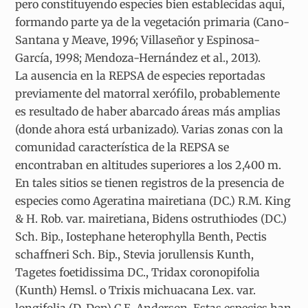
pero constituyendo especies bien establecidas aquí,
formando parte ya de la vegetación primaria (Cano-
Santana y Meave, 1996; Villaseñor y Espinosa-
García, 1998; Mendoza-Hernández et al., 2013).
La ausencia en la REPSA de especies reportadas
previamente del matorral xerófilo, probablemente
es resultado de haber abarcado áreas más amplias
(donde ahora está urbanizado). Varias zonas con la
comunidad característica de la REPSA se
encontraban en altitudes superiores a los 2,400 m.
En tales sitios se tienen registros de la presencia de
especies como Ageratina mairetiana (DC.) R.M. King
& H. Rob. var. mairetiana, Bidens ostruthiodes (DC.)
Sch. Bip., Iostephane heterophylla Benth, Pectis
schaffneri Sch. Bip., Stevia jorullensis Kunth,
Tagetes foetidissima DC., Tridax coronopifolia
(Kunth) Hemsl. o Trixis michuacana Lex. var.