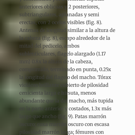
anteriores oblicuas y 2 posteriores,
subtriangulares, aplanadas y semi
erectas, con 2 ocelos visibles (fig. 8).
Antenas de longitud similar a la altura de
la cabeza (fig. 8), escapo alrededor de la
mitad del pedicelo, ambos
sublenticulares, flagelo alargado (1.17
mm) 0.8x la altura de la cabeza,
comprimido, terminado en punta, 0.25x
la longitud del flagelo del macho. Tórax
violáceo brillante cubierto de pilosidad
cenicienta larga e hirsuta, menos
abundante que la del macho, más tupida
en la parte anterior y costados, 1.3x más
largo que ancho (fig. 9). Patas marrón
oscuro; coxa marrón oscuro con escasa
pilosidad marrón larga; fémures con