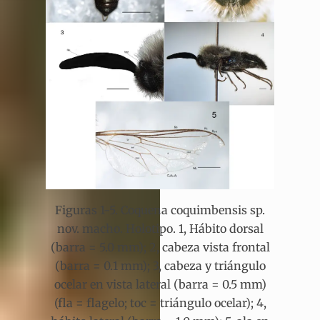
Figuras 1-5. Coquena coquimbensis sp.
nov. macho. Holotipo. 1, Hábito dorsal
(barra = 5.0 mm); 2, cabeza vista frontal
(barra = 0.1 mm); 3, cabeza y triángulo
ocelar en vista lateral (barra = 0.5 mm)
(fla = flagelo; toc = triángulo ocelar); 4,