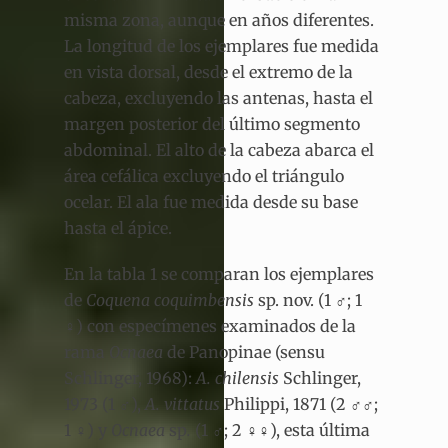
misma zona, aunque en años diferentes.
La longitud de los ejemplares fue medida
en vista dorsal, desde el extremo de la
cabeza, excluyendo las antenas, hasta el
margen posterior del último segmento
abdominal. El alto de la cabeza abarca el
área cefálica excluyendo el triángulo
ocelar. El ala fue medida desde su base
hasta el ápice.
En la tabla 1 se comparan los ejemplares
de
Coquena coquimbensis
sp. nov.
(1 ♂; 1
♀)
con especímenes
examinados de la
rama
Ocnaea
de Panopinae (sensu
Schlinger, 1968):
A. chilensis
Schlinger,
1973
(1 ♂),
A. vittatus
Philippi, 1871
(2 ♂♂;
1 ♀) y
Ocnaea
sp
.
(1 ♂; 2 ♀♀), esta última