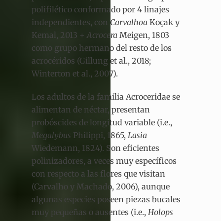
polifilético conformado por 4 linajes
independientes, con
Carvalhoa
Koçak y
Kemal, 2013 +
Acrocera
Meigen, 1803
como grupo hermano del resto de los
acrocéridos (Gillung et al., 2018;
Winterton et al., 2007).
Los adultos de la familia Acroceridae se
alimentan de néctar, presentan
probóscides de longitud variable (i.e.,
Megalybus
Philippi,
1865,
Lasia
Wiedemann, 1824). Son eficientes
polinizadores, a veces muy específicos
con respecto a las flores que visitan
(Carvalho y Machado, 2006), aunque
algunas especies poseen piezas bucales
muy pequeñas o ausentes (i.e.,
Holops