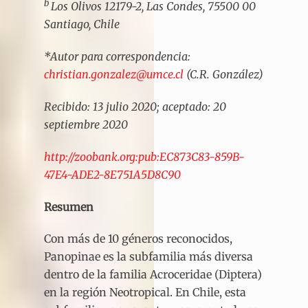
b
Los Olivos 12179-2, Las Condes, 75500 00
Santiago, Chile
*Autor para correspondencia:
christian.gonzalez@umce.cl
(C.R. González)
Recibido: 13 julio 2020; aceptado: 20
septiembre 2020
http://zoobank.org:pub:EC873C83-859B-
47E4-ADE2-8E751A5D8C90
Resumen
Con más de 10 géneros reconocidos,
Panopinae es la subfamilia más diversa
dentro de la familia Acroceridae (Diptera)
en la región Neotropical. En Chile, esta