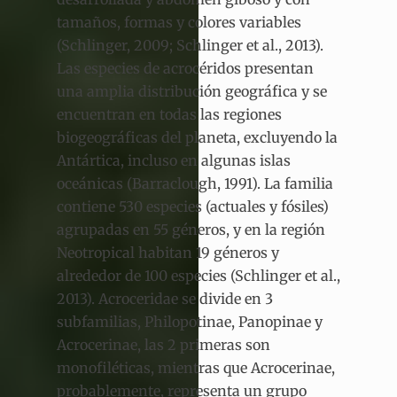
tamaños, formas y colores variables
(Schlinger, 2009; Schlinger et al., 2013).
Las especies de acrocéridos presentan
una amplia distribución geográfica y se
encuentran en todas las regiones
biogeográficas del planeta, excluyendo la
Antártica, incluso en algunas islas
oceánicas (Barraclough, 1991). La familia
contiene 530 especies (actuales y fósiles)
agrupadas en 55 géneros, y en la región
Neotropical habitan 19 géneros y
alrededor de 100 especies (Schlinger et al.,
2013). Acroceridae se divide en 3
subfamilias, Philopotinae, Panopinae y
Acrocerinae, las 2 primeras son
monofiléticas, mientras que Acrocerinae,
probablemente, representa un grupo