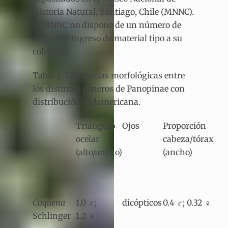
Historia Natural, Santiago, Chile (MNNC).
El MNNC no dispone de un número de
registro e ingreso de material tipo a su
colección.
Tabla 1. Diferencias morfológicas entre
los distintos géneros de Panopinae con
distribución sudamericana.
Triángulo
Ojos
Proporción
ocelar
cabeza/tórax
(alto/ancho)
(ancho)
Coquena
1.0 ♂;
dicópticos
0.4 ♂; 0.32 ♀
Schlinger
1.2 ♀