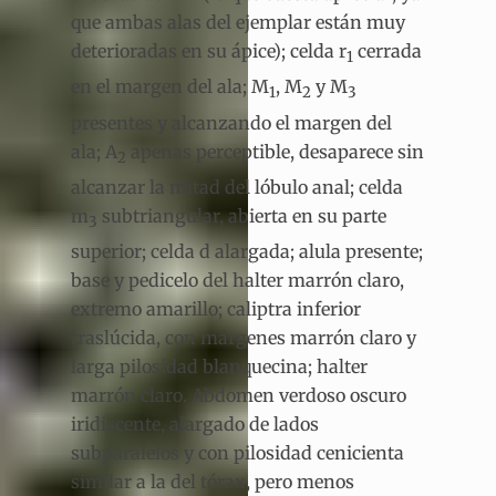
que ambas alas del ejemplar están muy
deterioradas en su ápice); celda r
cerrada
1
en el margen del ala; M
, M
y M
1
2
3
presentes y alcanzando el margen del
ala; A
apenas perceptible, desaparece sin
2
alcanzar la mitad del lóbulo anal; celda
m
subtriangular, abierta en su parte
3
superior; celda d alargada; alula presente;
base y pedicelo del halter marrón claro,
extremo amarillo; caliptra inferior
traslúcida, con márgenes marrón claro y
larga pilosidad blanquecina; halter
marrón claro. Abdomen verdoso oscuro
iridiscente, alargado de lados
subparalelos y con pilosidad cenicienta
similar a la del tórax, pero menos