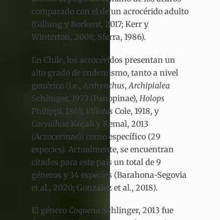
comparado con el de un acrocérido adulto
(Gillung y Borkent, 2017; Kerr y
Winterton, 2008; Sferra, 1986).
En Chile, los acrocéridos presentan un
alto grado de endemismo, tanto a nivel
genérico (i.e.,
Arrhynchus
,
Archipialea
Schlinger, 1973 (Panopinae),
Holops
Philippi, 1865,
Villalus
Cole, 1918, y
Carvalhoa
Koçak y Kemal, 2013
(Acrocerinae)) como específico (29
especies). Actualmente, se encuentran
citados para este país un total de 9
géneros y 34 especies (Barahona-Segovia
et al., 2020; González et al., 2018).
El género
Coquena
Schlinger, 2013 fue