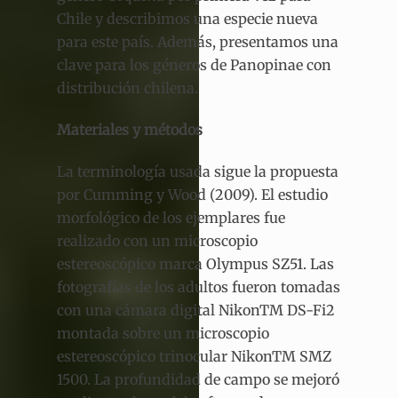
Chile y describimos una especie nueva
para este país. Además, presentamos una
clave para los géneros de Panopinae con
distribución chilena.
Materiales y métodos
La terminología usada sigue la propuesta
por Cumming y Wood (2009). El estudio
morfológico de los ejemplares fue
realizado con un microscopio
estereoscópico marca Olympus SZ51. Las
fotografías de los adultos fueron tomadas
con una cámara digital NikonTM DS-Fi2
montada sobre un microscopio
estereoscópico trinocular NikonTM SMZ
1500. La profundidad de campo se mejoró