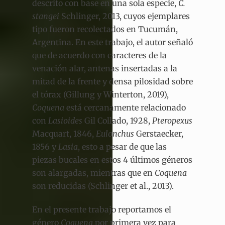
descrito con base en una sola especie,
C.
stangei
Schlinger, 2013, cuyos ejemplares
tipo fueron recolectados en Tucumán,
Argentina. En este trabajo, el autor señaló
que de acuerdo con caracteres de la
venación alar, antenas insertadas a la
mitad de la frente y densa pilosidad sobre
el tórax (Gillung y Winterton, 2019),
Coquena
está cercanamente relacionado
con
Lasioides
Gil Collado, 1928,
Pteropexus
Macquart, 1846,
Eulonchus
Gerstaecker,
1856
y
Lasia
, esto a pesar de que las
piezas bucales en estos 4 últimos géneros
son alargadas, mientras que en
Coquena
son reducidas (Schlinger et al., 2013).
En el presente trabajo reportamos el
género
Coquena
por primera vez para