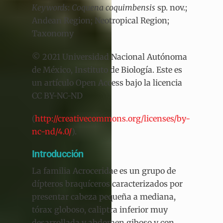
Keywords
:
Coquena coquimbensis
sp. nov.;
Andean Region; Neotropical Region;
Taxonomy
© 2021 Universidad Nacional Autónoma
de México, Instituto de Biología. Este es
un artículo Open Access bajo la licencia
CC BY-NC-ND
(
http://creativecommons.org/licenses/by-
nc-nd/4.0/
).
Introducción
La familia Acroceridae es un grupo de
dípteros braquíceros caracterizados por
presentar cabeza pequeña a mediana,
tórax globoso, caliptra inferior muy
desarrollada y abdomen giboso y con