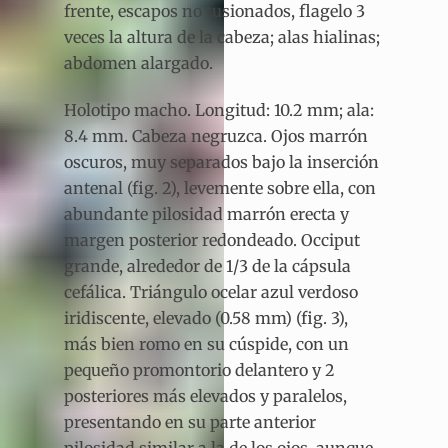
frente, escapos no fusionados, flagelo 3
veces la altura de la cabeza; alas hialinas;
abdomen alargado.
Holotipo macho. Longitud: 10.2 mm; ala:
8.4 mm. Cabeza negruzca. Ojos marrón
oscuros, muy separados bajo la inserción
antenal (fig. 2), levemente sobre ella, con
abundante pilosidad marrón erecta y
margen posterior redondeado. Occiput
grande, alrededor de 1/3 de la cápsula
cefálica. Triángulo ocelar azul verdoso
iridiscente, elevado (0.58 mm) (fig. 3),
más bien romo en su cúspide, con un
pequeño promontorio delantero y 2
posteriores más elevados y paralelos,
presentando en su parte anterior
pilosidad similar a la de los ojos, aunque