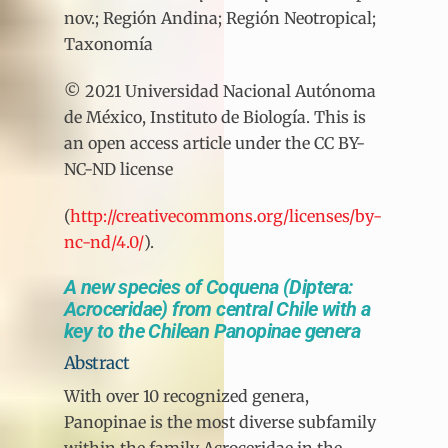
nov.; Región Andina; Región Neotropical;
Taxonomía
© 2021 Universidad Nacional Autónoma
de México, Instituto de Biología. This is
an open access article under the CC BY-
NC-ND license
(
http://creativecommons.org/licenses/by-
nc-nd/4.0/
).
A new species of Coquena (Diptera:
Acroceridae) from central Chile with a
key to the Chilean Panopinae genera
Abstract
With over 10 recognized genera,
Panopinae is the most diverse subfamily