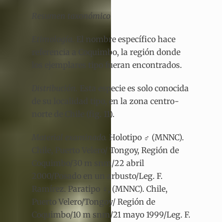
Resumen taxonómico
Etimología.
El nombre específico hace
referencia a Coquimbo, la región donde
los ejemplares tipo fueran encontrados.
Distribución.
Esta especie es solo conocida
de su localidad tipo, en la zona centro-
norte de Chile (fig. 11).
Material examinado.
Holotipo ♂ (MNNC).
Chile, Puerto Velero/ Tongoy, Región de
Coquimbo/30 m snm/22 abril
2000/Posado en un arbusto/Leg. F.
Ramírez. Paratipo ♀, (MNNC). Chile,
Puerto Velero/Tongoy/ Región de
Coquimbo/10 m snm/21 mayo 1999/Leg. F.