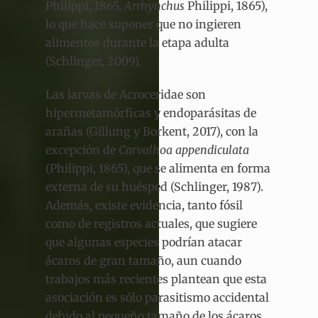
Philippi, 1865,
Arrhynchus
Philippi, 1865),
lo que hace suponer que no ingieren
alimentos durante la etapa adulta
(Schlinger, 2009).
Las larvas de Acroceridae son
hipermetamórficas y endoparásitas de
arañas (Gillung y Borkent, 2017), con la
excepción de
Carvalhoa appendiculata
(Philippi, 1865), que se alimenta en forma
externa de su huésped
(Schlinger, 1987).
Además, existe evidencia, tanto fósil
como de registros actuales, que sugiere
que algunas especies podrían atacar
ácaros de gran tamaño, aun cuando
trabajos más recientes plantean que esta
asociación es sólo parasitismo accidental
debido al pequeño tamaño de los ácaros