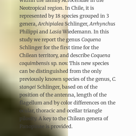
within the family Acroceridae in the
Neotropical region. In Chile, it is
represented by 18 species grouped in 3
genera,
Archipialea
Schlinger,
Arrhynchus
Philippi and
Lasia
Wiedemann. In this
study we report the genus
Coquena
Schlinger for the first time for the
Chilean territory, and describe
Coquena
coquimbensis
sp. nov. This new species
can be distinguished from the only
previously known species of the genus,
C.
stangei
Schlinger, based on of the
position of the antenna, length of the
flagellum and by color differences on the
ocular, thoracic and ocellar triangle
pilosity. A key to the Chilean genera of
Panopinae is provided.