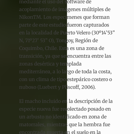
mediante el uso del software de
acoplamiento de imágenes múltiples de
NikonTM. Los especímenes que forman
parte de este estudio fueron capturados
en la localidad de Puerto Velero (30º14’53”
N, 71º27’ 53” O), Tongoy, Región de
Coquimbo, Chile. Esta es una zona de
transición, ya que se encuentra entre las
zonas desértica y templada
mediterránea, a lo largo de toda la costa,
con un clima de tipo estepárico costero o
nuboso (Luebert y Pliscoff, 2006).
El macho incluido en la descripción de la
especie nueva fue recolectado posado en
un arbusto no identificado en zona de
matorrales, mientras que la hembra fue
encontrada muerta en el suelo en la