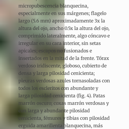
micropubescencia blanquecina,
especialmente en sus márgenes; flagelo
largo (5.6 mm) aproximadamente 3x la
altura del ojo, ancho 0.5x la altura del ojo,
comprimido lateralmente, algo cóncavo e
irregular en su cara interior, sin setas
apicales; escapos no fusionados e
insertados en la mitad de la frente. Tórax
verdoso iridiscente, globoso, cubierto de
densa y larga pilosidad cenicienta;
pleuras verdosas azules tornasoladas con
todos los escleritos con abundante y
larga pilosidad cenicienta (fig. 4). Patas
marrón oscuro; coxas marrón verdosas y
con larga y abundante pilosidad
cenicienta, fémures y tibias con pilosidad
erguida amarillenta blanquecina, más