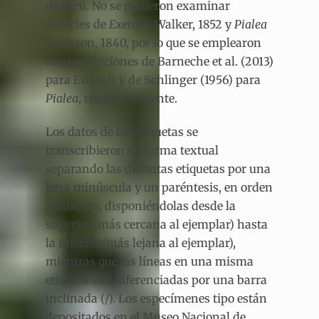
de Perú. No se pudieron examinar
especies de
Exetasis
Walker, 1852
y
Pialea
Erichson, 1840, por lo que se emplearon
las descripciones de Barneche et al. (2013)
para
Exetasis
y de Schlinger (1956) para
Pialea
, respectivamente.
Los datos de las etiquetas se
transcribieron en forma textual
separando las distintas etiquetas por una
letra minúscula y un paréntesis, en orden
alfabético, disponiéndolas desde la
superior (más cercana al ejemplar) hasta
la inferior (más lejana al ejemplar),
mientras que las líneas en una misma
etiqueta son diferenciadas por una barra
inclinada (/). Los especímenes tipo están
depositados en el Museo Nacional de