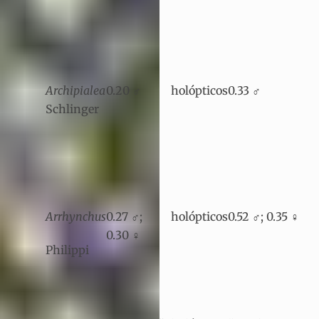
Archipialea
0.20 ♂
holópticos
0.33 ♂
Schlinger
Arrhynchus
0.27 ♂;
holópticos
0.52 ♂; 0.35 ♀
0.30 ♀
Philippi