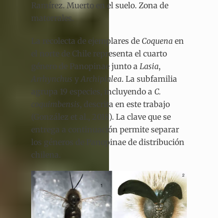
Ramírez. Muerto en el suelo. Zona de
matorrales.
La recolecta de ejemplares de
Coquena
en
el norte de Chile representa el cuarto
género de Panopinae junto a
Lasia
,
Arrhynchus
y
Archipialea
. La subfamilia
agrupa 19 especies, incluyendo a
C.
coquimbensis
, descrita en este trabajo
(González et al., 2018). La clave que se
entrega a continuación permite separar
los géneros de Panopinae de distribución
chilena.