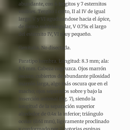
abundante, con 6 tergitos y 7 esternitos
visibles. Tergito I corto, II al IV de igual
largo, V y VI agudizándose hacia el ápice,
de forma subtriangular, V 0.75x el largo
del esternito IV, VI muy pequeño.
Genitalia. No disectada.
Paratipo hembra
.
Longitud: 8.3 mm; ala:
8.5 mm. Cabeza negruzca. Ojos marrón
oscuro, cubiertos de abundante pilosidad
marrón larga, algo más oscura que en el
macho; ojos separados sobre y bajo la
inserción antenal (fig. 7), siendo la
longitud de la separación superior
alrededor de 0.4x la inferior; triángulo
ocelar (0.61 mm), ligeramente proclinado
y conformado por 2 notorias espinas