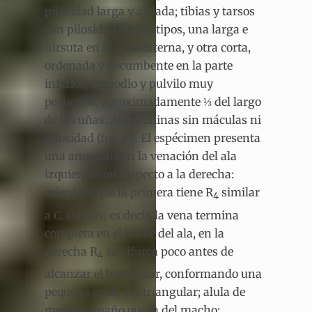
pilosidad larga y aislada; tibias y tarsos
con pilosidad de dos tipos, una larga e
hirsuta en la cara externa, y otra corta,
ordenada y decumbente en la parte
inferior; empodio y pulvilo muy
pequeños, aproximadamente ⅓ del largo
de las uñas. Alas hialinas sin máculas ni
pilosidad (fig. 10). El espécimen presenta
una anomalía en la venación del ala
izquierda con respecto a la derecha:
mientras que la primera tiene R
similar
4
a
C. stangei
, es decir, la vena termina
completa en el borde del ala, en la
derecha R
se bifurca poco antes de
4
alcanzar el borde alar, conformando una
pequeña celda subtriangular; alula de
menor tamaño que la del macho;