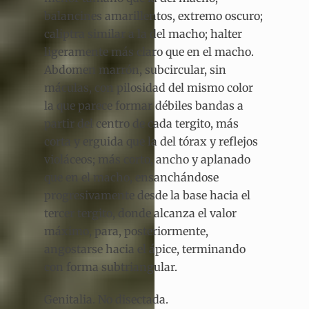
balancines amarillentos, extremo oscuro;
caliptra similar a la del macho; halter
ligeramente más claro que en el macho.
Abdomen marrón, subcircular, sin
máculas, con pilosidad del mismo color
la que parece formar débiles bandas a
partir del centro de cada tergito, más
corta y erguida que la del tórax y reflejos
violáceos; más corto, ancho y aplanado
que en el macho, ensanchándose
progresivamente desde la base hacia el
tercer tergito, donde alcanza el valor
máximo, para, posteriormente,
angostarse hacia el ápice, terminando
con forma subtriangular.
Genitalia. No disectada.