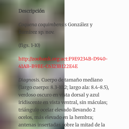
Descripción
Coquena coquimbensis
González y
Ramírez sp. nov.
(figs. 1-10)
http://zoobank.org:act:F9E9234B-D940-
41AB-B9BE-C6323B122E4E
Diagnosis.
Cuerpo de tamaño mediano
(largo cuerpo: 8.3-10.2; largo ala: 8.4-8.5),
verdoso oscuro en vista dorsal y azul
iridiscente en vista ventral, sin máculas;
triángulo ocelar elevado llevando 2
ocelos, más elevado en la hembra;
antenas insertadas sobre la mitad de la