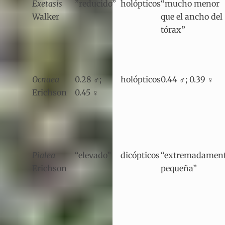
Exetasis
”reducido”
holópticos
“mucho menor
Walker
que el ancho del
tórax”
Ocnaea
0.28 ♂;
holópticos
0.44 ♂; 0.39 ♀
Erichson
0.45 ♀
Pialea
“elevado”
dicópticos
“extremadamen
Erichson
pequeña”