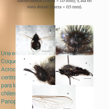
hábito lateral (barra = 1.0 mm); 5, ala en
vista dorsal (barra = 0.5 mm).
Una especie nueva de
Coquena (Diptera:
Acroceridae) de Chile
central con una clave
para los géneros
chilenos de
Panopinae