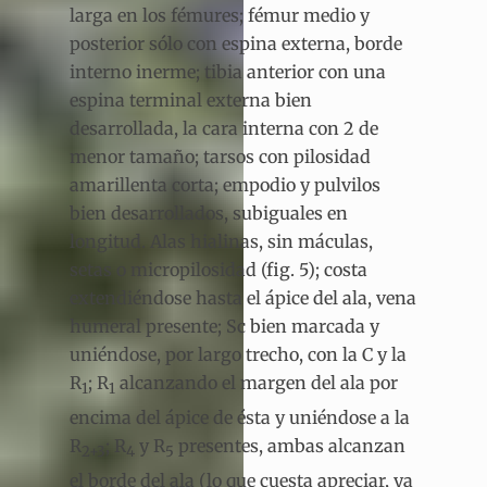
larga en los fémures; fémur medio y
posterior sólo con espina externa, borde
interno inerme; tibia anterior con una
espina terminal externa bien
desarrollada, la cara interna con 2 de
menor tamaño; tarsos con pilosidad
amarillenta corta; empodio y pulvilos
bien desarrollados, subiguales en
longitud. Alas hialinas, sin máculas,
setas o micropilosidad (fig. 5); costa
extendiéndose hasta el ápice del ala, vena
humeral presente; Sc bien marcada y
uniéndose, por largo trecho, con la C y la
R
; R
alcanzando el margen del ala por
1
1
encima del ápice de ésta y uniéndose a la
R
; R
y R
presentes, ambas alcanzan
2+3
4
5
el borde del ala (lo que cuesta apreciar, ya