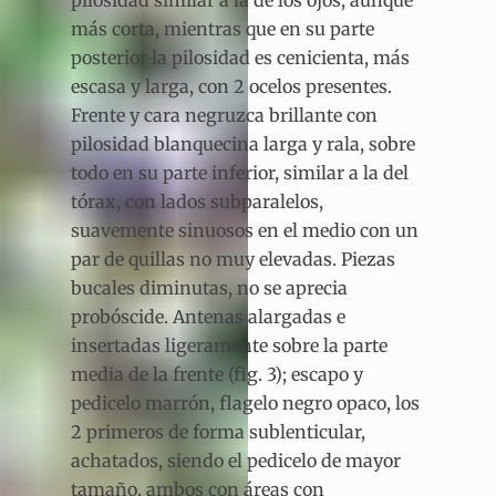
más corta, mientras que en su parte
posterior la pilosidad es cenicienta, más
escasa y larga, con 2 ocelos presentes.
Frente y cara negruzca brillante con
pilosidad blanquecina larga y rala, sobre
todo en su parte inferior, similar a la del
tórax, con lados subparalelos,
suavemente sinuosos en el medio con un
par de quillas no muy elevadas. Piezas
bucales diminutas, no se aprecia
probóscide. Antenas alargadas e
insertadas ligeramente sobre la parte
media de la frente (fig. 3); escapo y
pedicelo marrón, flagelo negro opaco, los
2 primeros de forma sublenticular,
achatados, siendo el pedicelo de mayor
tamaño, ambos con áreas con