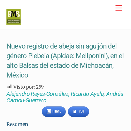
Skip
Me
to
content
Nuevo registro de abeja sin aguijón del
género Plebeia (Apidae: Meliponini), en el
alto Balsas del estado de Michoacán,
México
Visto por:
259
Alejandro Reyes-González, Ricardo Ayala, Andrés
Camou-Guerrero
HTML
PDF
Resumen