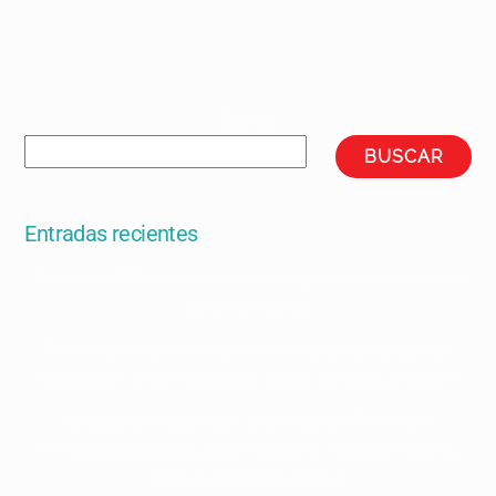
Buscar
BUSCAR
Entradas recientes
Selective-OCR protocol for mass digitization of herbarium
specimen labels
The mountains of central Mexico: a phytogeographical
conundrum resolved through floristic similarity analyses
Strategies of space use and foraging effort in two
Neotropical flocking warbler species (Parulidae) during
their nonbreeding period