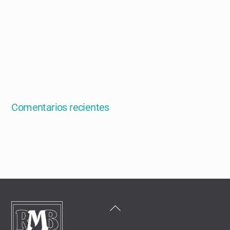
Estructura poblacional y parámetros demográficos de
Pinus hartwegii en un bosque de alta montaña de la Faja
Volcánica Transmexicana
Diversidad de vertebrados visitantes a los estróbilos del
complejo Dioon edule y su potencial polinizador
Comentarios recientes
en
Un comentarista de WordPress
¡Hola mundo!
Back
To