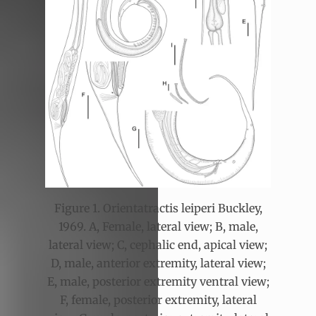
Figure 1. Orientatractis leiperi Buckley,
1969. A, Female, lateral view; B, male,
lateral view; C, cephalic end, apical view;
D, male, anterior extremity, lateral view;
E, male, posterior extremity ventral view;
F, female, posterior extremity, lateral