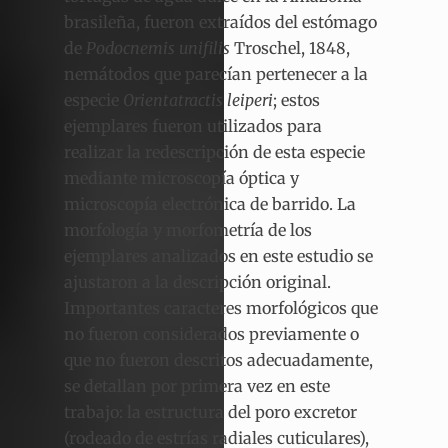
brasileña, fueron extraídos del estómago
de
Podocnemis unifilis
Troschel, 1848,
nemátodos que parecían pertenecer a la
especie
Orientatractis leiperi
; estos
ejemplares fueron utilizados para
realizar la redescripción de esta especie
mediante microscopía óptica y
microscopía electrónica de barrido. La
morfología y morfometría de los
ejemplares analizados en este estudio se
ajustaron a la descripción original.
Importantes caracteres morfológicos que
no fueron considerados previamente o
que no fueron descritos adecuadamente,
se detallan por primera vez en este
trabajo: la estructura del poro excretor
(rodeado de estrías radiales cuticulares),