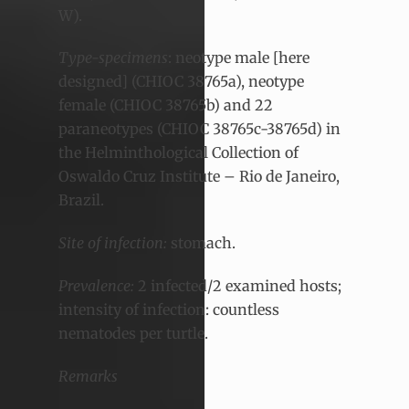
W).
Type-specimens
:
neotype male [here
designed] (CHIOC 38765a), neotype
female (CHIOC 38765b) and 22
paraneotypes (CHIOC 38765c-38765d) in
the Helminthological Collection of
Oswaldo Cruz Institute – Rio de Janeiro,
Brazil.
Site of infection:
stomach.
Prevalence:
2 infected/2 examined hosts;
intensity of infection: countless
nematodes per turtle.
Remarks