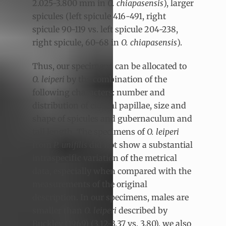
2.025-3.800 mm in
O. chiapasensis
), larger
spicules (left spicule 416-491, right
spicule 90-119 vs. left spicule 204-238,
right spicule, 60-68 in
O. chiapasensis
).
Thus, our specimens can be allocated to
O. leiperi
by the combination of the
following characters: number and
distribution of cloacal papillae, size and
shape of spicules and gubernaculum and
tail length. The specimens of
O. leiperi
from
P. unifilis
did not show a substantial
intraspecific variation of the metrical
data, especially when compared with the
measurements of the original
description. In our specimens, males are
smaller than
O. leiperi
described by
Buckley (1969) (3.12-3.37 vs. 3.80), we also