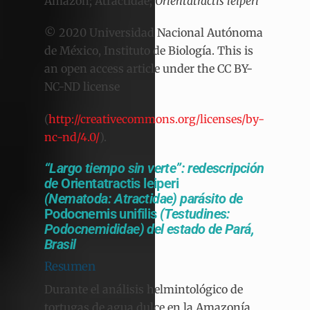
Amazon; Atractidae;
Orientatractis leiperi
© 2020 Universidad Nacional Autónoma
de México, Instituto de Biología. This is
an open access article under the CC BY-
NC-ND license
(
http://creativecommons.org/licenses/by-
nc-nd/4.0/
).
“Largo tiempo sin verte”: redescripción
de
Orientatractis leiperi
(Nematoda: Atractidae) parásito de
Podocnemis unifilis
(Testudines:
Podocnemididae) del estado de Pará,
Brasil
Resumen
Durante el análisis helmintológico de
tortugas de agua dulce en la Amazonía