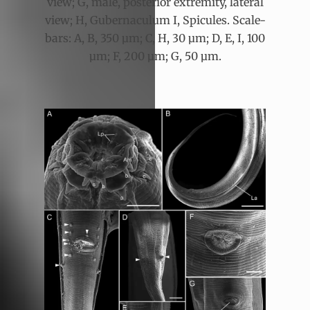
view; G, male, posterior extremity, lateral
view; H, Gubernaculum I, Spicules. Scale-
bars: A, B, 350 µm; C, H, 30 µm; D, E, I, 100
µm; F, 200 µm; G, 50 µm.