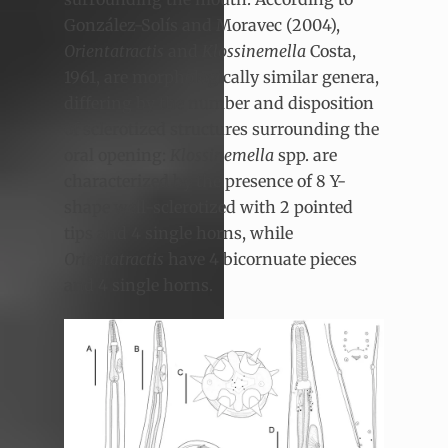
González-Solís and Moravec (2004),
Orientatractis
and
Klossinemella
Costa,
1961, are morphologically similar genera,
differing by the number and disposition
of sclerotized structures surrounding the
oral opening:
Klossinemella
spp. are
characterized by the presence of 8 Y-
shape well-sclerotized with 2 pointed
tips and 4 single horns, while
Orientatractis
have 4 bicornuate pieces
and 4 single horns.