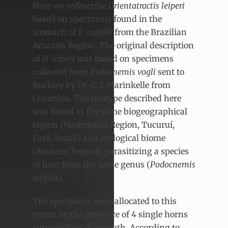
Here we redescribe
Orientatractis leiperi
based on specimens found in the
stomach of
P. unifilis
from the Brazilian
Amazon Region. The original description
of
O. leiperi
was based on specimens
collected from
Podocnemis vogli
sent to
Buckley by Dr. C. J. Marinkelle from
Colombia. The neotype described here
was found in the same biogeographical
region (Neotropical Region, Tucuruí,
Pará, Brazil) and ecological biome
(Amazon Region), parasitizing a species
of host from the same genus (
Podocnemis
unifilis
).
The specimens were allocated to this
genus
by the presence of 4 single horns
surrounding the mouth. According to