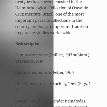
neotypes have been deposited in the
Helminthological Collection of Oswaldo
Cruz Institute, Brazil, one of the most
important parasite collections in the
country and has an important tradition
in parasite studies world-wide.
Redescription
Family Atractidae (Railliet, 1917 subfam.)
Travassos, 1919
Genus
Orientatractis
Petter, 1966
Orientatractis leiperi
Buckley, 1969 (Figs. 1,
2)
General.
Small and slender nematodes,