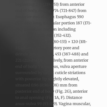
beginning 253 (219-253) from anterior
end of body, ending 774 (721-847) from
posterior end of body. Esophagus 590
(525-619) long, muscular portion 187 (171-
216), glandular portion including
esophageal bulb 403 (352-432).
Esophageal bulb 99 (80-133) × 120 (101-
131). Nerve ring, excretory pore and
deirids 208 (179-232), 453 (387-488) and
221 (213-261), respectively, from anterior
end of body. Viviparous, vulva aperture
surrounded by radial cuticle striations
with posterior lip slightly elevated,
situated 0.96 (0.96-1.08) mm from
posterior end of body (Fig. 2G), anterior
to anal opening (Fig. 1A, F). Distance
anus-vulva 99 (93-109). Vagina muscular,