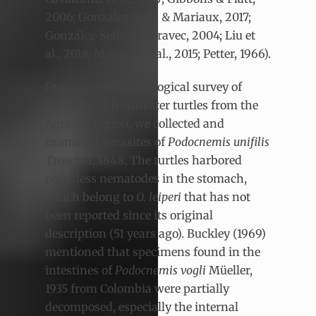
2006; González-Solís & Mariaux, 2017;
González-Solís & Moravec, 2004; Liu et
al., 2018; Moravec et al., 2015; Petter, 1966).
During a helminthological survey of
parasites of freshwater turtles from the
Amazon region, we collected and
examined parasites of
Podocnemis unifilis
Troschel, 1848. The turtles harbored
countless nematodes in the stomach,
which belong to
O. leiperi
that has not
been reported since its original
description (51 years ago). Buckley (1969)
mentioned that specimens found in the
intestines of
Podocnemis vogli
Müeller,
1935 from Colombia were partially
decomposed, especially the internal