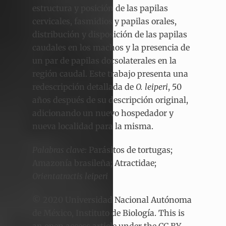
estructura y posición de las papilas
cervicales, fasmidios y papilas orales,
distribución y disposición de las papilas
caudales en los machos y la presencia de
un par de papilas dorsolaterales en la
región caudal. Este trabajo presenta una
redescripción detallada de
O. leiperi
, 50
años después de su descripción original,
adicionando un nuevo hospedador y
nueva localidad para la misma.
Palabras clave:
Parásitos de tortugas;
Amazonía brasileña; Atractidae;
Orientatractis leiperi
© 2020 Universidad Nacional Autónoma
de México, Instituto de Biología. This is