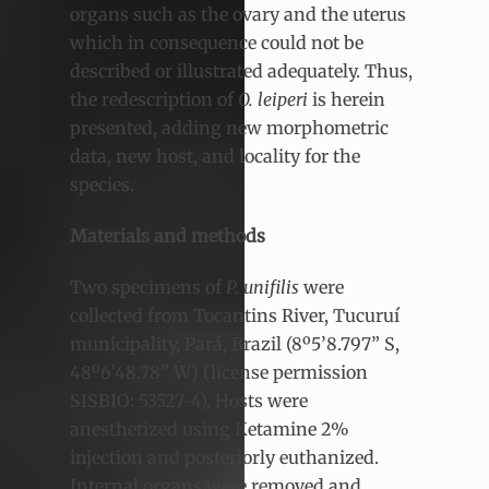
organs such as the ovary and the uterus
which in consequence could not be
described or illustrated adequately. Thus,
the redescription of
O. leiperi
is herein
presented, adding new morphometric
data, new host, and locality for the
species.
Materials and methods
Two specimens of
P. unifilis
were
collected from Tocantins River, Tucuruí
municipality, Pará, Brazil (8º5’8.797” S,
48º6’48.78” W) (license permission
SISBIO: 53527-4). Hosts were
anesthetized using Ketamine 2%
injection and posteriorly euthanized.
Internal organs were removed and