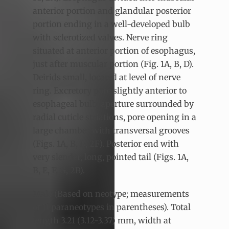
anterior portion and glandular posterior
portion ending in a well-developed bulb
with sclerotized valves. Nerve ring
situated at anterior portion of esophagus,
just after muscular portion (Fig. 1A, B, D).
Deirids small, located at level of nerve
ring. Excretory pore slightly anterior to
esophageal bulb, aperture surrounded by
radial cuticle striations, pore opening in a
large chamber with transversal grooves
(Figs. 1A, B, D, 2F). Posterior end with
very slender, long, pointed tail (Figs. 1A,
B, E, F, G, 2B).
Male (Based on neotype; measurements
of 11 paraneotypes in parentheses). Total
length 3.21 (3.12-3.37) mm, width at