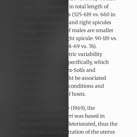
observed differences in total length of
esophagus in females (525-619 vs. 660 in
original description) and right spicules
and gubernaculum of males are smaller
in our specimens (right spicule: 90-119 vs.
160, gubernaculum 58-69 vs. 76).
However, morphometric variability
always occurs intraspecifically, which
according to González-Solís and
Moravec, (2004) might be associated
with local ecological conditions and
physiological traits of hosts.
According to Buckley (1969), the
description of
O
.
leiperi
was based in
specimens partially deteriorated, thus the
description and illustration of the uterus