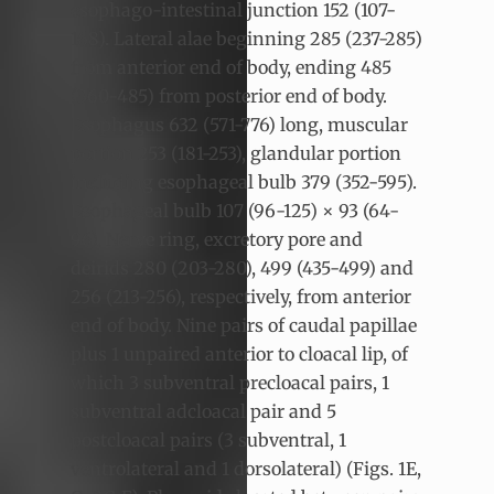
esophago-intestinal junction 152 (107-
168). Lateral alae beginning 285 (237-285)
from anterior end of body, ending 485
(360-485) from posterior end of body.
Esophagus 632 (571-776) long, muscular
portion 253 (181-253), glandular portion
including esophageal bulb 379 (352-595).
Esophageal bulb 107 (96-125) × 93 (64-
96). Nerve ring, excretory pore and
deirids 280 (203-280), 499 (435-499) and
256 (213-256), respectively, from anterior
end of body. Nine pairs of caudal papillae
plus 1 unpaired anterior to cloacal lip, of
which 3 subventral precloacal pairs, 1
subventral adcloacal pair and 5
postcloacal pairs (3 subventral, 1
ventrolateral and 1 dorsolateral) (Figs. 1E,