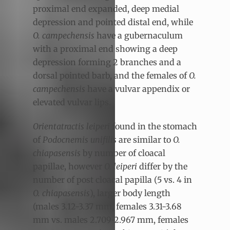
proximal end expanded, deep medial
depression and pointed distal end, while
O. campechensis
have a gubernaculum
with a proximal end showing a deep
depression forming 2 branches and a
dorsal pointed barb, and the females of
O.
campechensis
have a vulvar appendix or
elevated vulvar lips.
Orientatractis leiperi
found in the stomach
of
Podocnemis unifilis
are similar to
O.
chiapasensis
by number of cloacal
papillae, however
O. leiperi
differ by the
number of post cloacal papilla (5 vs. 4 in
O. chiapasensis
), larger body length
(males 3.12-3.37 mm, females 3.31-3.68
mm vs. males 2.709-2.967 mm, females