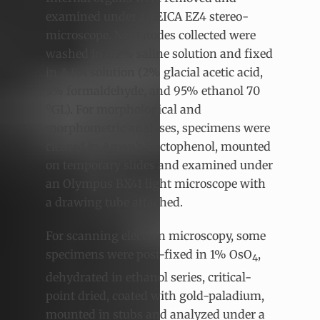
examined under a LEICA EZ4 stereo-
microscope. Nematodes collected were
washed in 0.9% saline solution and fixed
in A.F.A solution (2% glacial acetic acid,
3% formaldehyde, and 95% ethanol 70
ºGL). For morphological and
morphometric analyses, specimens were
cleared in Aman’s Lactophenol, mounted
on temporary slides and examined under
an Olympus BX41 light microscope with
a drawing tube attached.
For scanning electron microscopy, some
specimens were post-fixed in 1% OsO
,
4
dehydrated in ethanol series, critical-
point dried, coated with gold-paladium,
mounted in stubs and analyzed under a