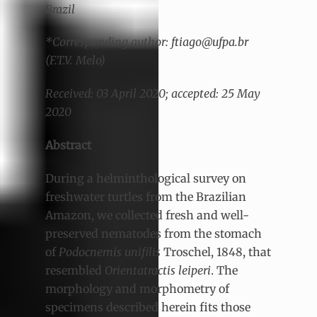
Brazil
*Corresponding author: ftiago@ufpa.br
(F.T.V. Melo)
Received: 03 April 2020; accepted: 25 May
2020
Abstract
During a helminthological survey on
freshwater turtles from the Brazilian
Amazon, we collected fresh and well-
preserved nematodes from the stomach
of
Podocnemis unifilis
Troschel, 1848, that
resembled
Orientatractis leiperi
. The
morphology and morphometry of
specimens described herein fits those