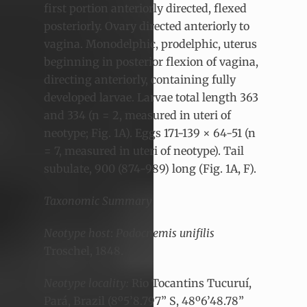
first portion anteriorly directed, flexed
posteriorly. Ovary directed anteriorly to
vagina. Monodelphic, prodelphic, uterus
beginning in posterior flexion of vagina,
directing anteriorly, containing fully
developed larvae. Larvae total length 363
and 334 (n = 2, measured in uteri of
neotype; Fig. 1A). Eggs 171-139 × 64-51 (n
= 7, measured in uteri of neotype). Tail
subulate, 900 (874-989) long (Fig. 1A, F).
Taxonomic Summary
Neotype host
:
Podocnemis unifilis
Troschel, 1848.
Neotype locality:
Rio Tocantins Tucuruí,
Pará, Brazil (8º5’8.797” S, 48º6’48.78”