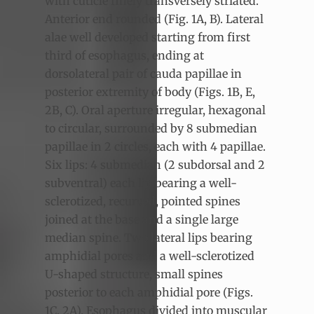
with cuticle finely transversely striated.
Anterior end rounded (Fig. 1A, B). Lateral
alae well developed starting from first
third of esophagus, ending at
dorsolateral pair of cauda papillae in
posterior extremity of body (Figs. 1B, E,
2B, C). Oral aperture irregular, hexagonal
to circular, surrounded by 8 submedian
papillae in 2 circles, each with 4 papillae.
Six lips: 4 submedian (2 subdorsal and 2
subventral) each lip bearing a well-
sclerotized, recurved, pointed spines
joined at the base and a single large
median spine. Two lateral lips bearing
amphidial pores and a well-sclerotized
U-shaped structure, small spines
posterior to each amphidial pore (Figs.
1C, 2A). Esophagus divided into muscular