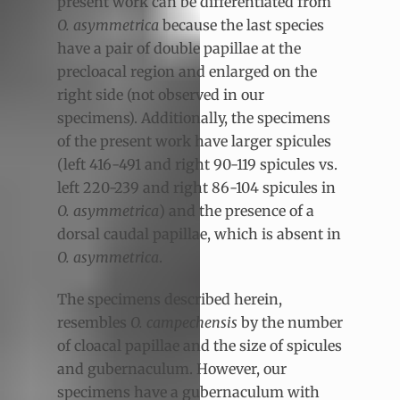
present work can be differentiated from
O. asymmetrica
because the last species
have a pair of double papillae at the
precloacal region and enlarged on the
right side (not observed in our
specimens). Additionally, the specimens
of the present work have larger spicules
(left 416-491 and right 90-119 spicules vs.
left 220-239 and right 86-104 spicules in
O. asymmetrica
) and the presence of a
dorsal caudal papillae, which is absent in
O. asymmetrica
.
The specimens described herein,
resembles
O. campechensis
by the number
of cloacal papillae and the size of spicules
and gubernaculum. However, our
specimens have a gubernaculum with