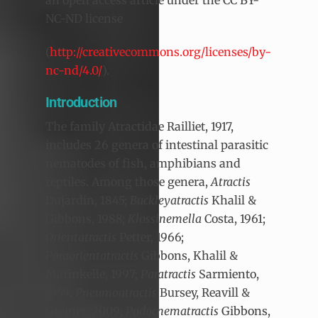
an open access article under the CC BY-
NC-ND license
(
http://creativecommons.org/licenses/by-
nc-nd/4.0/
).
Introduction
The family Atractidae Railliet, 1917,
includes 26 genera of intestinal parasitic
nematodes of fish, amphibians and
reptiles. Among those genera,
Atractis
Dujardin, 1845;
Buckleyatractis
Khalil &
Gibbons, 1988;
Klossinemella
Costa, 1961;
Orientatractis
Petter, 1966;
Paraorientatractis
Gibbons, Khalil &
Marinkelle, 1997;
Paratractis
Sarmiento,
1959;
Pneumoatractis
Bursey, Reavill &
Greiner, 2009;
Podocnematractis
Gibbons,