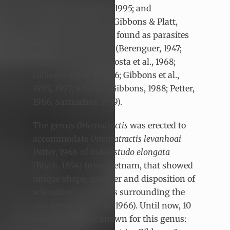
Khalil & Marinkelle, 1995; and
Rhinoclemmysnema
Gibbons & Platt,
2006, are commonly found as parasites
of freshwater turtles (Berenguer, 1947;
Bursey et al., 2009; Costa et al., 1968;
Gibbons & Platt, 2006; Gibbons et al.,
1995, 1997; Khalil & Gibbons, 1988; Petter,
1966; Sarmiento, 1959).
The genus
Orientatractis
was erected to
accommodate
Orientatractis levanhoai
Petter, 1966 of
Indotestudo
elongata
(Blyth, 1854) from Vietnam, that showed
unique shape, number and disposition of
sclerotized structures surrounding the
oral opening (Petter, 1966). Until now, 10
valid species are known for this genus: