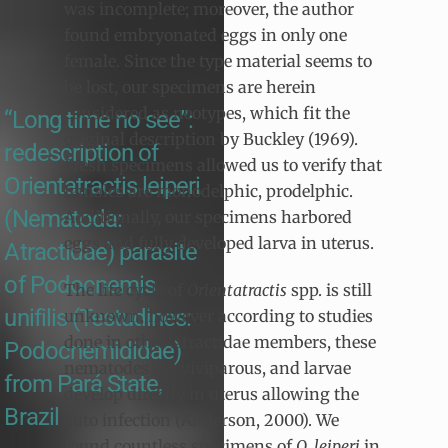
was incomplete; moreover, the author
found embryonated eggs in only one
female. Since the type material seems to
be lost, our specimens are herein
considered as neotypes, which fit the
“Long time no see”:
original description by Buckley (1969).
redescription of
Fresh specimens allowed us to verify that
Orientatractis leiperi
females are monodelphic, prodelphic.
(Nematoda:
Additionally, our specimens harbored
eggs and fully developed larva in uterus.
Atractidae) parasite
of Podocnemis
The life cycle of
Orientatractis
spp. is still
unifilis (Testudines:
unknown, however according to studies
done in other Atractidae members, these
Podocnemididae)
nematodes are viviparous, and larvae
from Pará State,
develop directly in uterus allowing the
Brazil
auto infection (Anderson, 2000). We
found countless specimens of
O. leiperi
in