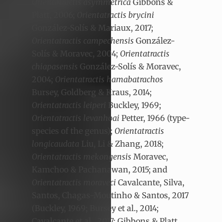
Orientatractis asymmetrica
Gibbons &
Platt, 2006;
Orientatractis brycini
González-Solís & Mariaux, 2017;
Orientatractis campechensis
González-
Solís & Moravec, 2004;
Orientatractis
chiapasensis
González-Solís & Moravec,
2004;
Orientatractis hamabatrachos
Bursey, Goldberg & Kraus, 2014;
Orientatractis leiperi
Buckley, 1969;
Orientatractis levanhoai
Petter, 1966 (type-
species of the genus);
Orientatractis
longicaudata
Liu, Li & Zhang, 2018;
Orientatractis mekongensis
Moravec,
Kamchoo & Pachanawan, 2015; and
Orientatractis moraveci
Cavalcante, Silva,
Santos, Chagas-Moutinho & Santos, 2017
(Buckley, 1969; Bursey et al., 2014;
Cavalcante et al., 2017; Gibbons & Platt,