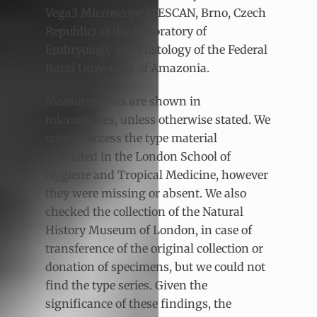
Vega3 Microscope (TESCAN, Brno, Czech
Republic) at the Laboratory of
Embryology and Histology of the Federal
Rural University of Amazonia.
Measurements are shown in
micrometers, unless otherwise stated. We
tried to access the type material
deposited in the London School of
Hygiene and Tropical Medicine, however
they were missing or absent. We also
checked the collection of the Natural
History Museum of London, in case of
transference of the original collection or
donation of specimens, but we could not
find the type series. Given the
significance of these findings, the