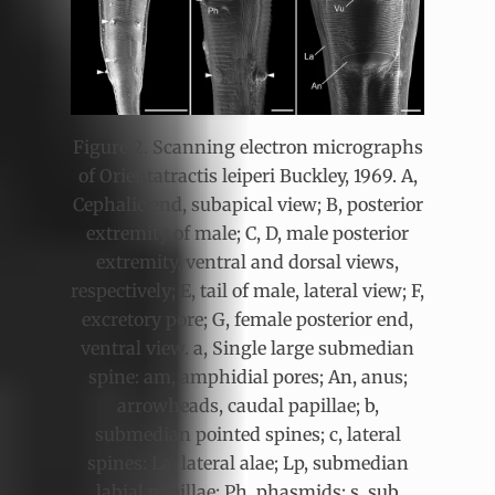
Figure 2. Scanning electron micrographs
of Orientatractis leiperi Buckley, 1969. A,
Cephalic end, subapical view; B, posterior
extremity of male; C, D, male posterior
extremity, ventral and dorsal views,
respectively; E, tail of male, lateral view; F,
excretory pore; G, female posterior end,
ventral view. a, Single large submedian
spine: am, amphidial pores; An, anus;
arrowheads, caudal papillae; b,
submedian pointed spines; c, lateral
spines: La, lateral alae; Lp, submedian
labial papillae; Ph, phasmids; s, sub