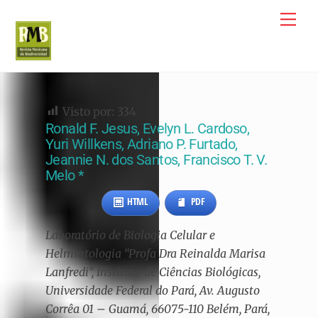
Skip
Me
to
content
Visto por:
334
Ronald F. Jesus, Evelyn L. Cardoso,
Yuri Willkens, Adriano P. Furtado,
Jeannie N. dos Santos, Francisco T. V.
Melo *
HTML
PDF
Laboratório de Biologia Celular e
Helmintologia “Profa Dra Reinalda Marisa
Lanfredi”, Instituto de Ciências Biológicas,
Universidade Federal do Pará, Av. Augusto
Corrêa 01 – Guamá, 66075-110 Belém, Pará,