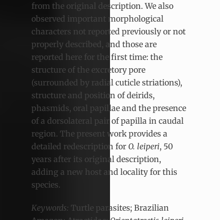
from the original description. We also
observed important morphological
characters not reported previously or not
properly described, and those are
reported here for the first time: the
structure of the excretory pore
(surrounded by radial cuticle striations),
structure and position of deirids,
phasmids, oral papillae and the presence
of a dorsolateral pair of papilla in caudal
region. The present work provides a
detailed redescription for
O. leiperi
, 50
years after its original description,
adding a new host and locality for this
species.
Keywords:
Turtle parasites; Brazilian