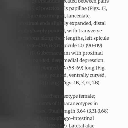
G, 2C-E). Phasmids located between pairs
4 and 5 of postcloacals papillae (Figs. 1E,
2E). Spicules unequal, lanceolate,
proximal ends slightly expanded, distal
ends sharply pointed, with transverse
striations along their lengths, left spicule
472 (416-491), right spicule 103 (90-119)
(Fig. 1I). Gubernaculum with proximal
end expanded, deep medial depression,
distal end pointed, 64 (58-69) long (Fig.
1H). Tail long, pointed, ventrally curved,
739 (648-781) long (Figs. 1B, E, G, 2B).
Females (Based on neotype female;
measurements of 11 paraneotypes in
parentheses). Total length 3.64 (3.31-3.68)
mm, width at esophago-intestinal
junction 160 (128-187). Lateral alae