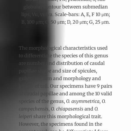
globular contour between submedian
lips; Vu, vulva. Scale-bars: A, E, F 10 μm;
B, 100 μm; C, 50 μm; D, 20 μm; G, 25 μm.
The morphological characteristics used
to differentiate the species of this genus
are number and distribution of caudal
papillae shape and size of spicules,
gubernaculum and morphology and
length of tail. Our specimens have 9 pairs
of caudal papillae and among the 10 valid
species of the genus,
O. asymmetrica
,
O.
campechensis
,
O. chiapasensis
and
O.
leiperi
share this morphological trait.
However, the specimens found in the