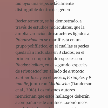
tamayoi
una especie fácilmente
distinguible dentro del género.
Recientemente, se ha demostrado, a
través de estudios moleculares, que la
amplia variación de caracteres ligados a
Prionosciadium
se manifiesta en un
grupo polifilético, en el cual las especies
quedarían incluidas en 3 clados; en el
primero, compartiendo especies con
Rhodosciadium
, en el segundo, especies
de
Prionosciadium
al lado de
Arracacia
xanthorrhiza
y en el tercero,
P. simplex
y
P.
humile
, junto con
Mathiasella
(Danderson
et al., 2018). Los mismos autores
mencionan que estos hallazgos deberán
acompañarse de cambios taxonómicos