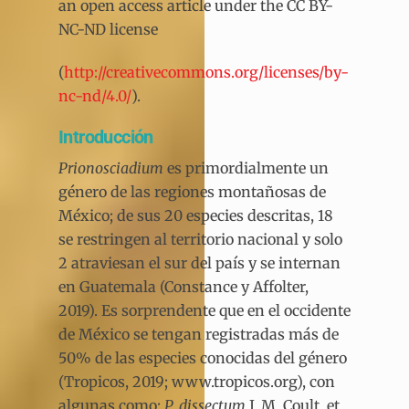
an open access article under the CC BY-
NC-ND license
(
http://creativecommons.org/licenses/by-
nc-nd/4.0/
).
Introducción
Prionosciadium
es primordialmente un
género de las regiones montañosas de
México; de sus 20 especies descritas, 18
se restringen al territorio nacional y solo
2 atraviesan el sur del país y se internan
en Guatemala (Constance y Affolter,
2019). Es sorprendente que en el occidente
de México se tengan registradas más de
50% de las especies conocidas del género
(Tropicos, 2019; www.tropicos.org), con
algunas como:
P. dissectum
J. M. Coult. et