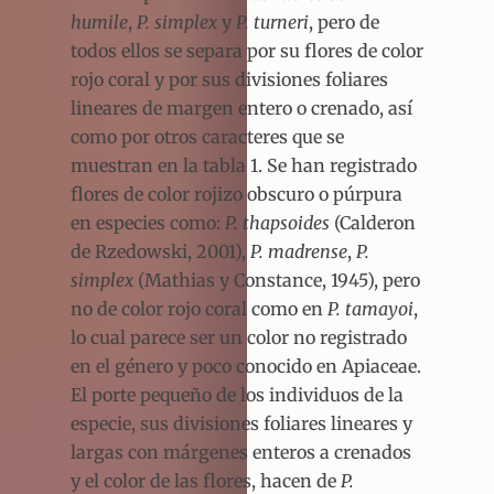
humile
,
P. simplex
y
P. turneri
, pero de
todos ellos se separa por su flores de color
rojo coral y por sus divisiones foliares
lineares de margen entero o crenado, así
como por otros caracteres que se
muestran en la tabla 1. Se han registrado
flores de color rojizo obscuro o púrpura
en especies como:
P. thapsoides
(Calderon
de Rzedowski, 2001),
P. madrense
,
P.
simplex
(Mathias y Constance, 1945), pero
no de color rojo coral como en
P. tamayoi
,
lo cual parece ser un color no registrado
en el género y poco conocido en Apiaceae.
El porte pequeño de los individuos de la
especie, sus divisiones foliares lineares y
largas con márgenes enteros a crenados
y el color de las flores, hacen de
P.