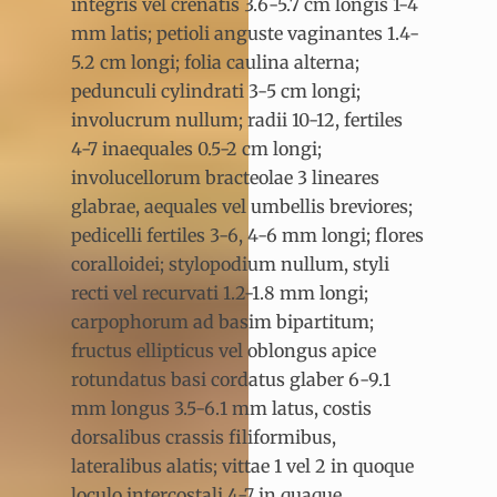
integris vel crenatis 3.6-5.7 cm longis 1-4
mm latis; petioli anguste vaginantes 1.4-
5.2 cm longi; folia caulina alterna;
pedunculi cylindrati 3-5 cm longi;
involucrum nullum; radii 10-12, fertiles
4-7 inaequales 0.5-2 cm longi;
involucellorum bracteolae 3 lineares
glabrae, aequales vel umbellis breviores;
pedicelli fertiles 3-6, 4-6 mm longi; flores
coralloidei; stylopodium nullum, styli
recti vel recurvati 1.2-1.8 mm longi;
carpophorum ad basim bipartitum;
fructus ellipticus vel oblongus apice
rotundatus basi cordatus glaber 6-9.1
mm longus 3.5-6.1 mm latus, costis
dorsalibus crassis filiformibus,
lateralibus alatis; vittae 1 vel 2 in quoque
loculo intercostali 4-7 in quaque