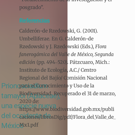
posgrado”.
Referencias
Calderón-de Rzedowski, G. (2001).
Umbelliferae. En G. Calderón-de
Rzedowski y J. Rzedowski (Eds.),
Flora
fanerogámica del Valle de México,
Segunda
edición
(pp. 494‒520). Pátzcuaro, Mich.:
Instituto de Ecología, A.C./ Centro
Regional del Bajío/ Comisión Nacional
Prionosciadium
para el Conocimiento y Uso de la
Biodiversidad. Recuperado el 31 de marzo,
tamayoi (Apiaceae),
2020 de:
una especie nueva
https://www.biodiversidad.gob.mx/publi
del occidente de
caciones/librosDig/pdf/Flora_del_Valle_de_
México
Mx1.pdf