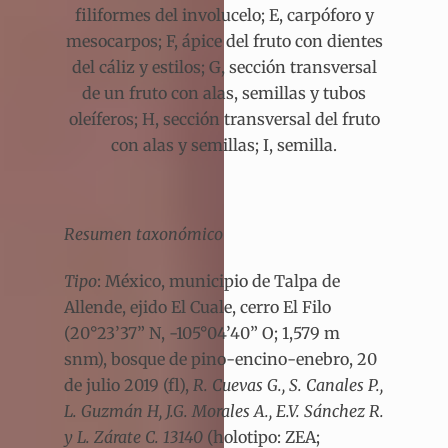
filiformes del involucelo; E, carpóforo y
mesocarpos; F, ápice del fruto con dientes
del cáliz y estilos; G, sección transversal
de un fruto con alas, semillas y tubos
oleíferos; H, sección transversal del fruto
con alas y semillas; I, semilla.
Resumen taxonómico
Tipo
: México, municipio de Talpa de
Allende, ejido El Cuale, cerro El Filo
(20°23’37” N, -105°04’40” O; 1,579 m
snm), bosque de pino-encino-enebro, 20
de julio 2019 (fl),
R. Cuevas G., S. Canales P.,
L. Guzmán H, J.G. Morales A., E.V. Sánchez R.
y L. Zárate C. 13140
(holotipo: ZEA;