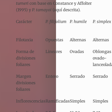
turneri
con base en Constance y Affolter
(1995) y
P. tamayoi
(aquí descrita).
Carácter
P. filifolium
P. humile
P. simplex
Filotaxia
Opuestas
Alternas
Alternas
Forma de
Lineares
Ovadas
Oblongas
divisiones
ovado-
foliares
lanceolad
Margen
Entero
Serrado
Serrado
divisiones
foliares
Inflorescencias
Ramificadas
Simples
Simples