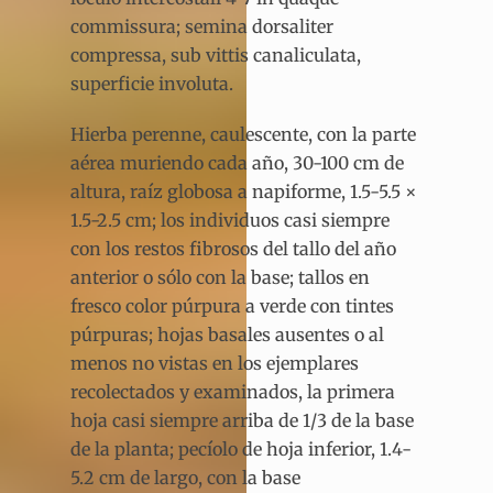
commissura; semina dorsaliter
compressa, sub vittis canaliculata,
superficie involuta.
Hierba perenne, caulescente, con la parte
aérea muriendo cada año, 30-100 cm de
altura, raíz globosa a napiforme, 1.5-5.5 ×
1.5-2.5 cm; los individuos casi siempre
con los restos fibrosos del tallo del año
anterior o sólo con la base; tallos en
fresco color púrpura a verde con tintes
púrpuras; hojas basales ausentes o al
menos no vistas en los ejemplares
recolectados y examinados, la primera
hoja casi siempre arriba de 1/3 de la base
de la planta; pecíolo de hoja inferior, 1.4-
5.2 cm de largo, con la base