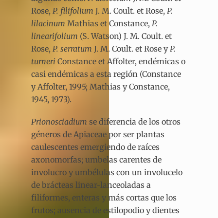
Rose,
P. filifolium
J. M. Coult. et Rose,
P.
lilacinum
Mathias et Constance,
P.
linearifolium
(S. Watson) J. M. Coult. et
Rose,
P. serratum
J. M. Coult. et Rose y
P.
turneri
Constance et Affolter, endémicas o
casi endémicas a esta región (Constance
y Affolter, 1995; Mathias y Constance,
1945, 1973).
Prionosciadium
se diferencia de los otros
géneros de Apiaceae por ser plantas
caulescentes emergiendo de raíces
axonomorfas; umbelas carentes de
involucro y umbélulas con un involucelo
de brácteas linear-lanceoladas a
filiformes, enteras y más cortas que los
frutos; ausencia de estilopodio y dientes