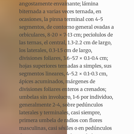
angostamente envainante; lámina
biternada a varias veces ternada, en
ocasiones, la pinna terminal con 4-5
segmentos, de contorno general ovadas a
orbiculares, 8-20 × 7-13 cm; peciolulos de
las ternas, el central, 1.3-2.2 cm de largo,
los laterales, 0.3-1.5 cm de largo,
divisiones foliares, 3.6-5.7 × 0.1-0.4 cm;
hojas superiores ternadas a simples, sus
segmentos lineares, 4-5.2 × 0.1-0.3 cm,
ápices acuminados, márgenes de
divisiones foliares enteros a crenados;
umbelas sin involucro, 1-6 por individuo,
generalmente 2-4, sobre pedúnculos
laterales y terminales, casi siempre,
primera umbela de radios con flores
masculinas, casi sésiles o en pedúnculos