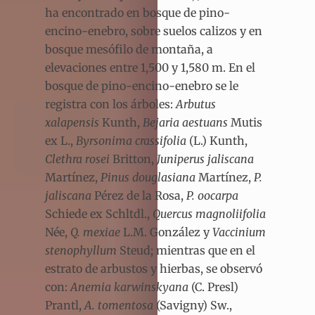
ha encontrado en bosque de pino-
encino-enebro, sobre suelos calizos y en
bosque mesófilo de montaña, a
elevaciones entre 1,500 y 1,580 m. En el
bosque de pino-encino-enebro se le
registra con los árboles:
Arbutus
xalapensis
Kunth,
Bejaria aestuans
Mutis
ex L.,
Byrsonima crassifolia
(L.) Kunth,
Clethra rosei
Britton,
Juniperus jaliscana
Martínez,
Pinus douglasiana
Martínez,
P.
jaliscana
Pérez de la Rosa,
P. oocarpa
Schiede ex Schltdl.,
Quercus magnoliifolia
Née,
Q. mexiae
L.M. González y
Vaccinium
stenophyllum
Steud; mientras que en el
estrato de arbustos y hierbas, se observó
con:
Anemia karwinskyana
(C. Presl)
Prantl,
A. tomentosa
(Savigny) Sw.,