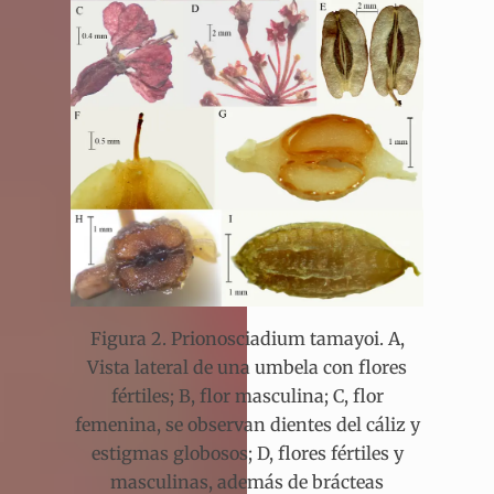
Figura 2. Prionosciadium tamayoi. A,
Vista lateral de una umbela con flores
fértiles; B, flor masculina; C, flor
femenina, se observan dientes del cáliz y
estigmas globosos; D, flores fértiles y
masculinas, además de brácteas