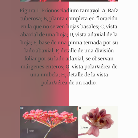
Figura 1. Prionosciadium tamayoi. A, Raíz
tuberosa; B, planta completa en floración
en la que no se ven hojas basales; C, vista
abaxial de una hoja; D, vista adaxial de la
hoja; E, base de una pinna ternada por su
lado abaxial; F, detalle de una división
foliar por su lado adaxial, se observan
márgenes enteros; G, vista polar/aérea de
una umbela; H, detalle de la vista
polar/aérea de un radio.