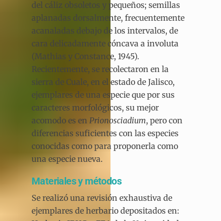
del cáliz obsoletos y pequeños; semillas
aplanadas dorsalmente, frecuentemente
acanaladas debajo de los intervalos, de
cara delicadamente cóncava a involuta
(Mathias y Constance, 1945).
Recientemente, se recolectaron en la
sierra de Cuale, en el estado de Jalisco,
ejemplares de una especie que por sus
caracteres morfológicos, su mejor
acomodo es en
Prionosciadium
, pero con
diferencias suficientes con las especies
conocidas como para proponerla como
una especie nueva.
Materiales y métodos
Se realizó una revisión exhaustiva de
ejemplares de herbario depositados en: