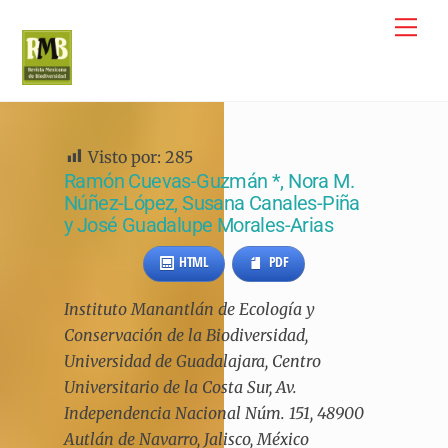
Skip
Me
to
content
Visto por:
285
Ramón Cuevas-Guzmán *, Nora M.
Núñez-López, Susana Canales-Piña
y José Guadalupe Morales-Arias
HTML
PDF
Instituto Manantlán de Ecología y
Conservación de la Biodiversidad,
Universidad de Guadalajara, Centro
Universitario de la Costa Sur, Av.
Independencia Nacional Núm. 151, 48900
Autlán de Navarro, Jalisco, México