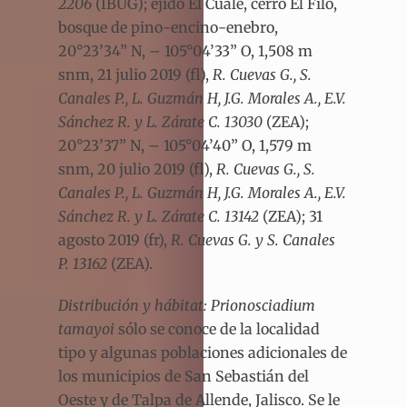
2206
(IBUG); ejido El Cuale, cerro El Filo,
bosque de pino-encino-enebro,
20°23’34” N, – 105°04’33” O, 1,508 m
snm, 21 julio 2019 (fl),
R. Cuevas G., S.
Canales P., L. Guzmán H, J.G. Morales A., E.V.
Sánchez R. y L. Zárate C. 13030
(ZEA);
20°23’37” N, – 105°04’40” O, 1,579 m
snm, 20 julio 2019 (fl),
R. Cuevas G., S.
Canales P., L. Guzmán H, J.G. Morales A., E.V.
Sánchez R. y L. Zárate C. 13142
(ZEA); 31
agosto 2019 (fr),
R. Cuevas G. y S. Canales
P. 13162
(ZEA).
Distribución y hábitat:
Prionosciadium
tamayoi
sólo se conoce de la localidad
tipo y algunas poblaciones adicionales de
los municipios de San Sebastián del
Oeste y de Talpa de Allende, Jalisco. Se le