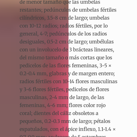
de menor tamaño que las umbelas
restantes; pedúnculos de umbelas fértiles
cilíndricos, 3.5-8 cm de largo; umbelas
con 10-12 radios; radios fértiles, por lo
general, 4-7; pedúnculos de los radios
desiguales, 0.5-2 cm de largo; umbélulas
con un involucelo de 3 brácteas lineares,
del mismo tamaño o más cortas que los
pedicelos de las flores femeninas, 3-5 ×
0.2-0.4 mm, glabras y de margen entero;
radios fértiles con 10-14 flores masculinas
y 3-6 flores fértiles, pedicelos de flores
masculinas, 2-4 mm de largo, de las
femeninas, 4-6 mm; flores color rojo
coral; dientes del cáliz obsoletos a
pequeños, 0.2-0.3 mm de largo; pétalos
espatulados, con el ápice inflexo, 1.1-1.4 ×