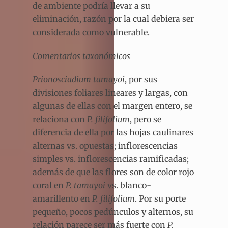
de ambiente podría llevar a su
eliminación, razón por la cual debiera ser
considerada como vulnerable.
Comentarios taxonómicos
Prionosciadium tamayoi
, por sus
divisiones foliares lineares y largas, con
algunas de ellas con el margen entero, se
relaciona con
P. filifolium
, pero se
diferencia de ella por las hojas caulinares
alternas vs. opuestas; inflorescencias
simples vs. inflorescencias ramificadas;
además de que las flores son de color rojo
coral en
P. tamayoi
vs. blanco-
amarillento en
P. filifolium
. Por su porte
pequeño, pocos pedúnculos y alternos, su
relación parece ser más fuerte con
P.