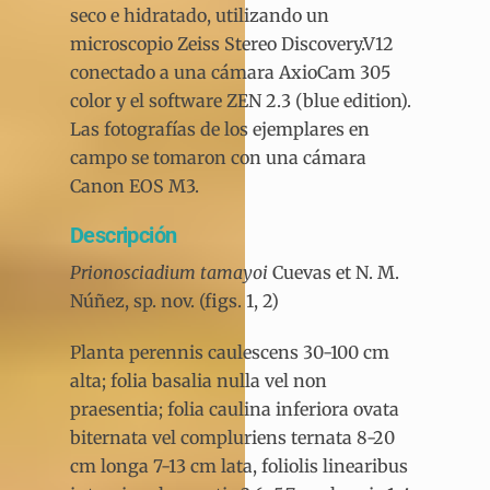
seco e hidratado, utilizando un
microscopio Zeiss Stereo Discovery.V12
conectado a una cámara AxioCam 305
color y el software ZEN 2.3 (blue edition).
Las fotografías de los ejemplares en
campo se tomaron con una cámara
Canon EOS M3.
Descripción
Prionosciadium tamayoi
Cuevas et N. M.
Núñez, sp. nov. (figs. 1, 2)
Planta perennis caulescens 30-100 cm
alta; folia basalia nulla vel non
praesentia; folia caulina inferiora ovata
biternata vel compluriens ternata 8-20
cm longa 7-13 cm lata, foliolis linearibus