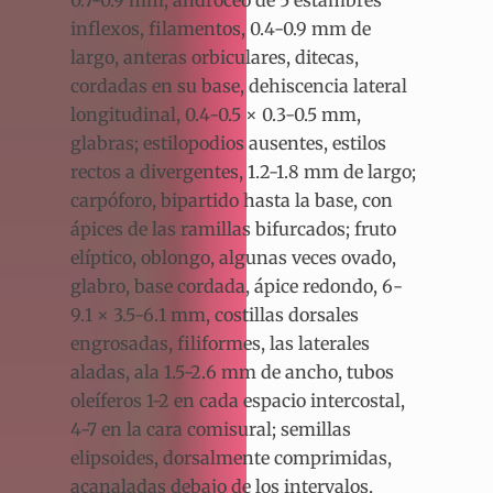
0.7-0.9 mm; androceo de 5 estambres
inflexos, filamentos, 0.4-0.9 mm de
largo, anteras orbiculares, ditecas,
cordadas en su base, dehiscencia lateral
longitudinal, 0.4-0.5 × 0.3-0.5 mm,
glabras; estilopodios ausentes, estilos
rectos a divergentes, 1.2-1.8 mm de largo;
carpóforo, bipartido hasta la base, con
ápices de las ramillas bifurcados; fruto
elíptico, oblongo, algunas veces ovado,
glabro, base cordada, ápice redondo, 6-
9.1 × 3.5-6.1 mm, costillas dorsales
engrosadas, filiformes, las laterales
aladas, ala 1.5-2.6 mm de ancho, tubos
oleíferos 1-2 en cada espacio intercostal,
4-7 en la cara comisural; semillas
elipsoides, dorsalmente comprimidas,
acanaladas debajo de los intervalos,