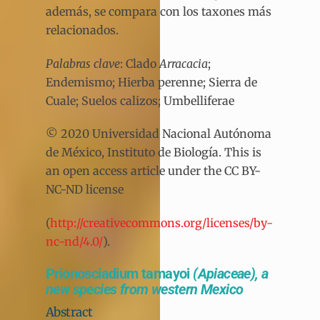
además, se compara con los taxones más
relacionados.
Palabras clave
: Clado
Arracacia
;
Endemismo; Hierba perenne; Sierra de
Cuale; Suelos calizos; Umbelliferae
© 2020 Universidad Nacional Autónoma
de México, Instituto de Biología. This is
an open access article under the CC BY-
NC-ND license
(
http://creativecommons.org/licenses/by-
nc-nd/4.0/
).
Prionosciadium tamayoi
(Apiaceae), a
new species from western Mexico
Abstract