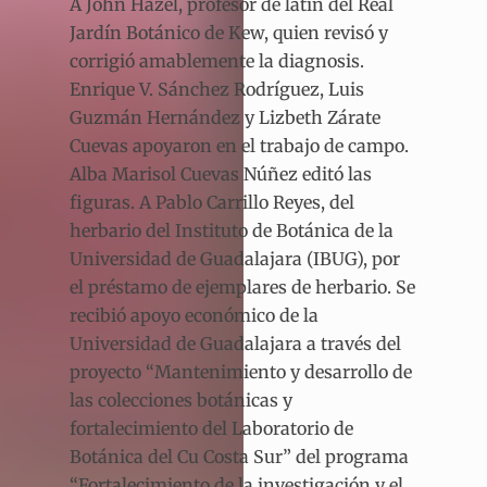
A John Hazel, profesor de latín del Real
Jardín Botánico de Kew, quien revisó y
corrigió amablemente la diagnosis.
Enrique V. Sánchez Rodríguez, Luis
Guzmán Hernández y Lizbeth Zárate
Cuevas apoyaron en el trabajo de campo.
Alba Marisol Cuevas Núñez editó las
figuras. A Pablo Carrillo Reyes, del
herbario del Instituto de Botánica de la
Universidad de Guadalajara (IBUG), por
el préstamo de ejemplares de herbario. Se
recibió apoyo económico de la
Universidad de Guadalajara a través del
proyecto “Mantenimiento y desarrollo de
las colecciones botánicas y
fortalecimiento del Laboratorio de
Botánica del Cu Costa Sur” del programa
“Fortalecimiento de la investigación y el