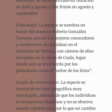
Fenología
. Se ha encontrado en floración
en julio y agosto y con frutos en agosto y
septiembre.
Etimología
. La especie se nombra en
honor del maestro Roberto González
Tamayo, uno de los mejores conocedores
y recolectores de orquídeas en el
occidente de México, con cientos de ellas
recogidas en la sierra de Cuale, lugar
donde aún se le recuerda por los
pobladores como el “señor de los lirios”.
Estado de conservación
. La especie se
conoce de un área geográfica muy
restringida, además de que los individuos
se encuentran dispersos y no se observa
mucha repoblación, por lo que un cambio