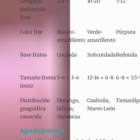
Longitud
2.5-5
10-20
7-12
pedúnculo
(cm)
Color flor
Blanco-
Verde-
Púrpura
amarillento
amarillento
Base frutos
Cordada
Subcordada
Redonda
Tamaño frutos
5-6 × 3-4
12-14 × 6-8
6-8 × 3.5-
(mm)
Distribución
Durango,
Coahuila,
Tamaulip
geográfica
Jalisco,
Nuevo León
conocida
Zacatecas
Agradecimientos