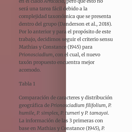
en el clado
Arracacia
, pero que ésto no
será una tarea fácil debido a la
complejidad taxonómica que se presenta
dentro del grupo (Danderson et al., 2018).
Por lo anterior y para el propósito de este
trabajo, decidimos seguir el criterio sensu
Mathias y Constance (1945) para
Prionosciadium
,
con el cual, el nuevo
taxón propuesto encuentra mejor
acomodo.
Tabla 1
Comparación de caracteres y distribución
geográfica de
Prionosciadium filifolium
,
P.
humile
,
P. simplex
,
P. turneri
y
P. tamayoi
.
La información de las 3 primeras con
base en Mathias y Constance (1945),
P.