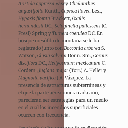
Aristida appressa
Vasey,
Cheilanthes
angustifolia
Kunth,
Cuphea llavea
Lex.,
Hypoxis fibrata
Brackett,
Oxalis
hernandezii
DC.,
Selaginella pallescens
(C.
Presl) Spring y
Turnera coerulea
DC. En
bosque mesófilo de montaña se le ha
registrado junto con
Bocconia arborea
S.
Watson,
Clusia salvinii
Donn. Sm.,
Cornus
disciflora
DC.,
Hedyosmum mexicanum
C.
Cordem.,
Juglans major
(Torr.) A. Heller y
Magnolia pacifica
J.A. Vázquez. La
presencia de estructuras subterráneas y
el que la parte aérea muera cada año,
parecieran ser estrategias para un medio
en el cual los incendios superficiales
ocurren con frecuencia.