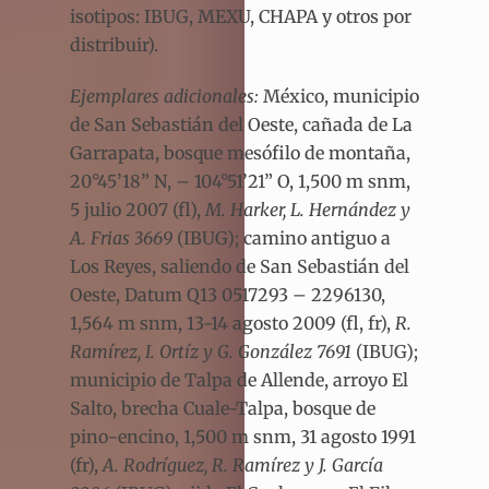
isotipos: IBUG, MEXU, CHAPA y otros por
distribuir).
Ejemplares adicionales:
México, municipio
de San Sebastián del Oeste, cañada de La
Garrapata, bosque mesófilo de montaña,
20°45’18” N, – 104°51’21” O, 1,500 m snm,
5 julio 2007 (fl),
M. Harker, L. Hernández y
A. Frias 3669
(IBUG); camino antiguo a
Los Reyes, saliendo de San Sebastián del
Oeste, Datum Q13 0517293 – 2296130,
1,564 m snm, 13-14 agosto 2009 (fl, fr),
R.
Ramírez, I. Ortíz y G. González 7691
(IBUG);
municipio de Talpa de Allende, arroyo El
Salto, brecha Cuale-Talpa, bosque de
pino-encino, 1,500 m snm, 31 agosto 1991
(fr),
A. Rodríguez, R. Ramírez y J. García