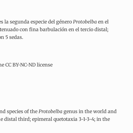
es la segunda especie del género
Protobelba
en el
enuado con fina barbulación en el tercio distal;
on 5 sedas.
the CC BY-NC-ND license
nd species of the
Protobelba
genus in the world and
 distal third; epimeral quetotaxia 3-1-3-4; in the