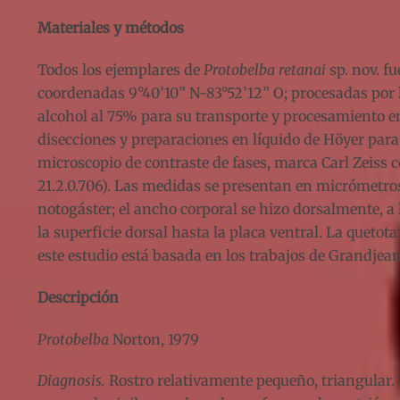
Materiales y métodos
Todos los ejemplares de
Protobelba retanai
sp. nov. fu
coordenadas 9°40’10” N-83°52’12” O; procesadas por 
alcohol al 75% para su transporte y procesamiento en 
disecciones y preparaciones en líquido de Höyer para 
microscopio de contraste de fases, marca Carl Zeiss 
21.2.0.706). Las medidas se presentan en micrómetros 
notogáster; el ancho corporal se hizo dorsalmente, a 
la superficie dorsal hasta la placa ventral. La quetot
este estudio está basada en los trabajos de Grandjean
Descripción
Protobelba
Norton, 1979
Diagnosis.
Rostro relativamente pequeño, triangular. 