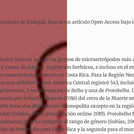
tituto de Biología. Este es un artículo Open Access bajo 
ribatei) forman uno de los grupos de microartrópodos más 
 y ramas de árboles, vegetación herbácea, e incluso en el 
su conocimiento es escaso en Costa Rica. Para la Región Neo
e ácaros oribátidos para América Central registró 543, incl
pidamaeus
, 2 morfoespecies de
Belba
y una de
Protobelba
. 
strada por Schatz y Mourek (2016) del cerro de la Muerte en
96 tiene una distribución cosmopolita excepto en la región
dial (Subías, 2004; actualización online 2019).
Protobelba
f
ualmente, se le ha otorgado el rango de género (Subías, 20
ribe de
Protobelba
para Costa Rica y la segunda para el mu