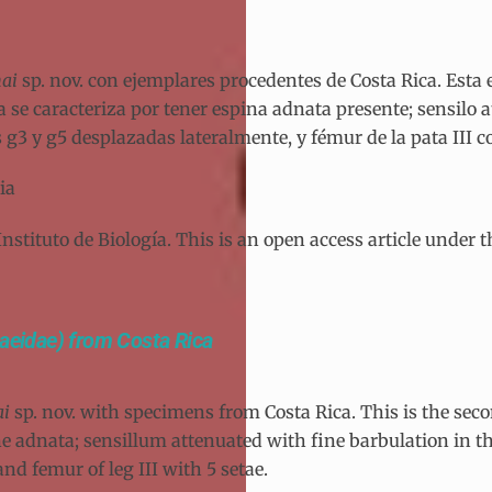
nai
sp. nov. con ejemplares procedentes de Costa Rica. Esta 
se caracteriza por tener espina adnata presente; sensilo at
s g3 y g5 desplazadas lateralmente, y fémur de la pata III c
ia
tituto de Biología. This is an open access article under 
maeidae) from Costa Rica
ai
sp. nov. with specimens from Costa Rica. This is the seco
ine adnata; sensillum attenuated with fine barbulation in the
and femur of leg III with 5 setae.