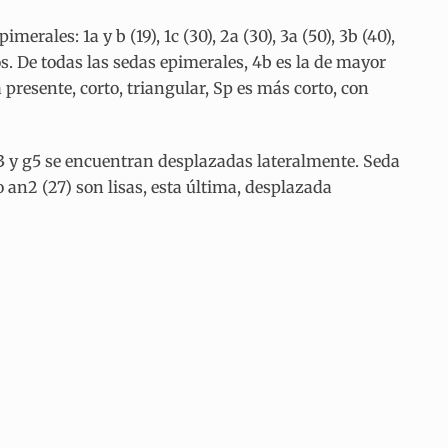
rales: 1a y b (19), 1c (30), 2a (30), 3a (50), 3b (40),
ados. De todas las sedas epimerales, 4b es la de mayor
resente, corto, triangular, Sp es más corto, con
; g3 y g5 se encuentran desplazadas lateralmente. Seda
 an2 (27) son lisas, esta última, desplazada