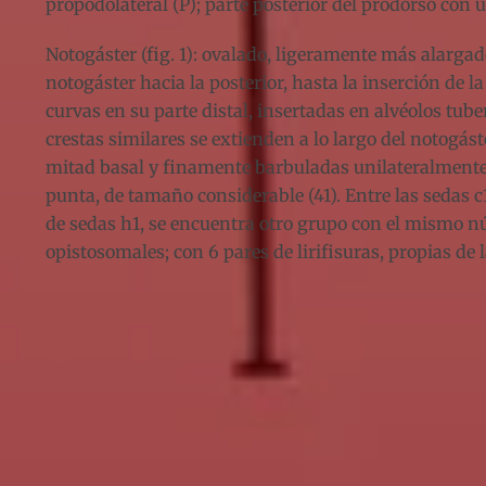
propodolateral (P); parte posterior del prodorso con un
Notogáster (fig. 1): ovalado, ligeramente más alargad
notogáster hacia la posterior, hasta la inserción de l
curvas en su parte distal, insertadas en alvéolos tub
crestas similares se extienden a lo largo del notogást
mitad basal y finamente barbuladas unilateralmente 
punta, de tamaño considerable (41). Entre las sedas c1 
de sedas h1, se encuentra otro grupo con el mismo núm
opistosomales; con 6 pares de lirifisuras, propias de la 