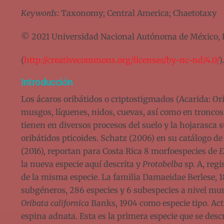
Keywords
: Taxonomy; Central America; Chaetotaxy
© 2021 Universidad Nacional Autónoma de México, Ins
(
http://creativecommons.org/licenses/by-nc-nd/4.0/
).
Introducción
Los ácaros oribátidos o criptostigmados (Acarida: O
musgos, líquenes, nidos, cuevas, así como en troncos
tienen en diversos procesos del suelo y la hojarasca 
oribátidos pticoides. Schatz (2006) en su catálogo d
(2016), reportan para Costa Rica 8 morfoespecies de
E
la nueva especie aquí descrita y
Protobelba
sp. A, regi
de la misma especie. La familia Damaeidae Berlese, 18
subgéneros, 286 especies y 6 subespecies a nivel mun
Oribata californica
Banks, 1904 como especie tipo. Act
espina adnata. Esta es la primera especie que se desc