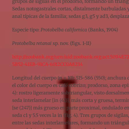
grupos de sigilas en el prodorso, formando un trián
Sedas notogastrales cortas, distalmente barbuladas y 
anal típicas de la familia; sedas g3, g5 y ad3, desplaz
Especie tipo:
Protobelba californica
(Banks, 1904)
Protobelba retanai
sp. nov. (figs. 1-11)
http://zoobank.org/urn:lsid:zoobank.org:act:5094E72
5B52-41EB-91CA-6012CC0A8234
Longitud del cuerpo (n = 10): 515-586 (550); anchura 
el color del cuerpo es café cobrizo; prodorso, zona ep
4): rostro ligeramente subtriangular, visto dorsalmente
seda interlamelar [in (41)], más corta y gruesa, term
[se (247)] más grueso en parte proximal, ondulado en l
seda c1 y 5.5 veces la in (fig. 4). Tres grupos de sigil
entre las sedas interlamelares, formando un triángulo