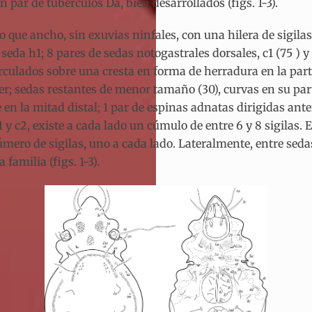
 par de tubérculos Da, bien desarrollados (figs. 1-3).
o que ancho, sin exuvias ninfales, con una hilera de sigilas
a seda h1; 8 pares de sedas notogastrales dorsales, c1 (75 ) 
erculados sobre una cresta en forma de herradura en la part
er; sedas restantes de menor tamaño (30), curvas en su parte
en la mitad distal; 1 par de espinas adnatas dirigidas an
y c2, existe a cada lado un cúmulo de entre 6 y 8 sigilas. E
ero de sigilas, uno a cada lado. Lateralmente, entre sedas
familia (figs. 1-3).