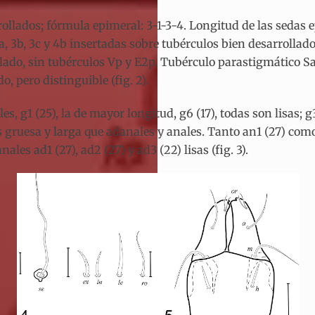
llados; fórmula epimeral: 3-1-3-4. Longitud de las sedas epime
a, 3a, 3b, 3c y 4b insertadas sobre tubérculos bien desarroll
ado, sin tubérculos Vp y E2p. Tubérculo parastigmático Sa p
, pero distinguible (fig. 2).
ales, g1 (25), la de mayor longitud, g6 (17), todas son lisas
s gruesa y larga que adanales y anales. Tanto an1 (27) como
ales ad1 (27), ad2 (27) y ad3 (22) lisas (fig. 3).