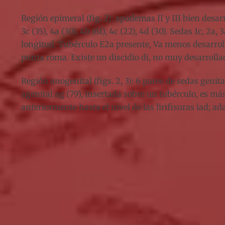
Región epimeral (fig. 2): apodemas II y III bien desarro
3c (35), 4a (30), 4b (61), 4c (22), 4d (30). Sedas 1c, 2
longitud. Tubérculo E2a presente, Va menos desarroll
punta roma. Existe un discidio di, no muy desarrollado
Región anogenital (figs. 2, 3): 6 pares de sedas genit
agenital ag (79), insertada sobre un tubérculo, es má
anteriormente hasta el nivel de las lirifisuras iad; adan