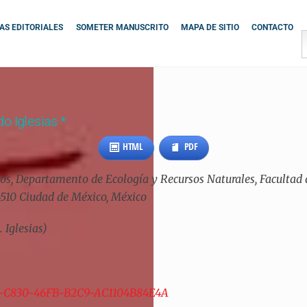
S EDITORIALES
SOMETER MANUSCRITO
MAPA DE SITIO
CONTACTO
o Iglesias *
HTML
PDF
dos, Departamento de Ecología y Recursos Naturales, Facultad
04510 Ciudad de México, México
 Iglesias)
0AF-C830-46FB-B2C9-AC1104B84E4A