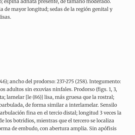
do; espina adnata presente, de tamaño moderado.
a de mayor longitud; sedas de la región genital y
isas.
246); ancho del prodorso: 237-275 (258). Integumento:
 adultos sin exuvias ninfales. Prodorso (figs. 1, 3,
; lamelar [le (86)] lisa, más gruesa que la rostral;
 barbulada, de forma similar a interlamelar. Sensilo
bulación fina en el tercio distal; longitud 3 veces la
de los botridios, mientras que el tercero se localiza
 forma de embudo, con abertura amplia. Sin apófisis