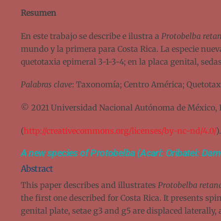
Resumen
En este trabajo se describe e ilustra a
Protobelba reta
mundo y la primera para Costa Rica. La especie nueva 
quetotaxia epimeral 3-1-3-4; en la placa genital, seda
Palabras clave
: Taxonomía; Centro América; Quetotax
© 2021 Universidad Nacional Autónoma de México, Ins
(
http://creativecommons.org/licenses/by-nc-nd/4.0/
).
A new species of Protobelba (Acari: Oribatei: Da
Abstract
This paper describes and illustrates
Protobelba retan
the first one described for Costa Rica. It presents sp
genital plate, setae g3 and g5 are displaced laterally, 