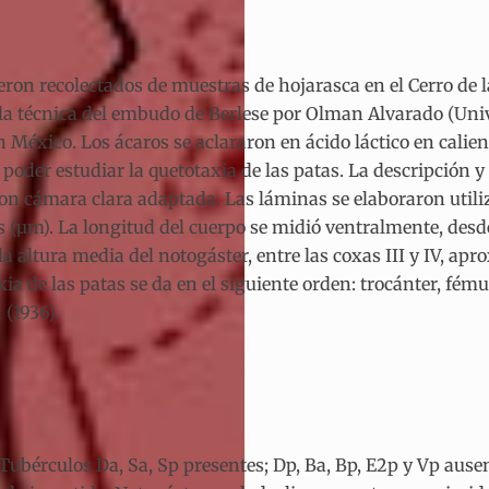
eron recolectados de muestras de hojarasca en el Cerro de l
la técnica del embudo de Berlese por Olman Alvarado (Univ
México. Los ácaros se aclararon en ácido láctico en calien
poder estudiar la quetotaxia de las patas. La descripción y
con cámara clara adaptada. Las láminas se elaboraron util
(µm). La longitud del cuerpo se midió ventralmente, desde l
la altura media del notogáster, entre las coxas III y IV, ap
axia de las patas se da en el siguiente orden: trocánter, fé
 (1936).
Tubérculos Da, Sa, Sp presentes; Dp, Ba, Bp, E2p y Vp ause