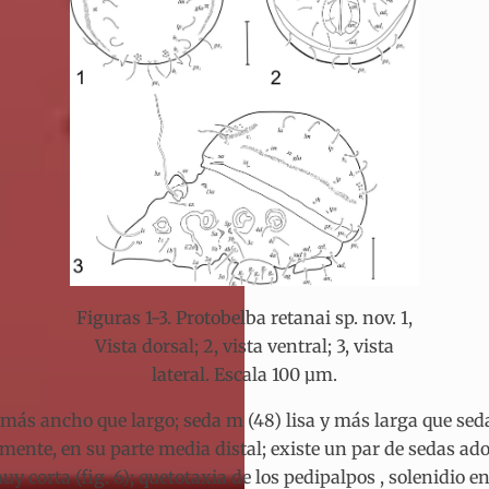
Figuras 1-3. Protobelba retanai sp. nov. 1,
Vista dorsal; 2, vista ventral; 3, vista
lateral. Escala 100 µm.
ás ancho que largo; seda m (48) lisa y más larga que seda 
ente, en su parte media distal; existe un par de sedas ador
corta (fig. 6); quetotaxia de los pedipalpos , solenidio entr