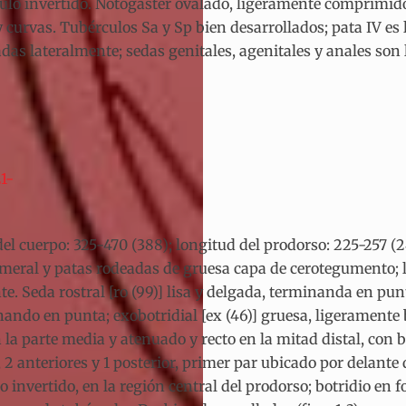
gulo invertido. Notogáster ovalado, ligeramente comprimi
curvas. Tubérculos Sa y Sp bien desarrollados; pata IV es l
adas lateralmente; sedas genitales, agenitales y anales son l
1-
del cuerpo: 325-470 (388); longitud del prodorso: 225-257 (
imeral y patas rodeadas de gruesa capa de cerotegumento; los
. Seda rostral [ro (99)] lisa y delgada, terminanda en punta
inando en punta; exobotridial [ex (46)] gruesa, ligeramente
a parte media y atenuado y recto en la mitad distal, con bar
as, 2 anteriores y 1 posterior, primer par ubicado por delante 
 invertido, en la región central del prodorso; botridio en