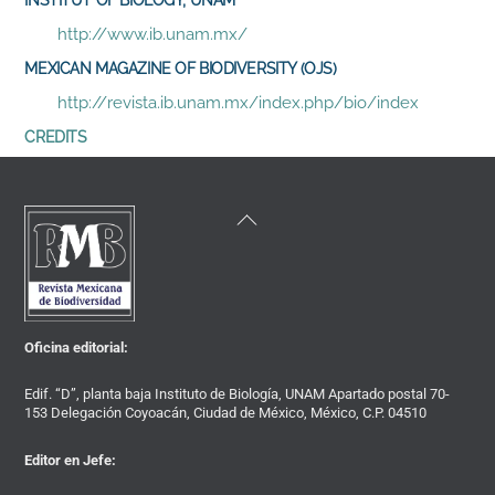
INSTITUT OF BIOLOGY, UNAM
http://www.ib.unam.mx/
MEXICAN MAGAZINE OF BIODIVERSITY (OJS)
http://revista.ib.unam.mx/index.php/bio/index
CREDITS
Back
To
Top
Oficina editorial:
Edif. “D”, planta baja Instituto de Biología, UNAM Apartado postal 70-
153 Delegación Coyoacán, Ciudad de México, México, C.P. 04510
Editor en Jefe: