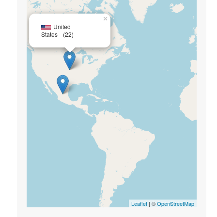
×
United
States
(22)
Leaflet
| ©
OpenStreetMap