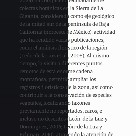
2024) ha compilado detalladamente
colectas botánicas en la Sierra de La
Giganta, considerada como eje geológico
de la mitad sur de la península de Baja
California (noroeste de México), actividad
que ha rendido varias publicaciones,
como el análisis florístico de la región
(León-de la Luz et al., 2008). Al mismo
tiempo, la visita a diferentes puntos
remotos de esta enorme cadena
montañosa, permitió ampliar los
registros florísticos de la zona, así como
contribuir a la conservación de especies
vegetales, localizando taxones
previamente no reportados, raros, e
incluso no descritos (León-de la Luz y
Domínguez, 2006; León-de la Luz y
Rebman, 2010), atrayendo la atención de