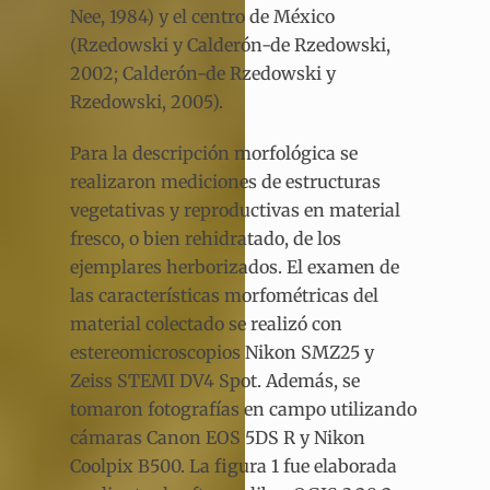
Nee, 1984) y el centro de México
(Rzedowski y Calderón-de Rzedowski,
2002; Calderón-de Rzedowski y
Rzedowski, 2005).
Para la descripción morfológica se
realizaron mediciones de estructuras
vegetativas y reproductivas en material
fresco, o bien rehidratado, de los
ejemplares herborizados. El examen de
las características morfométricas del
material colectado se realizó con
estereomicroscopios Nikon SMZ25 y
Zeiss STEMI DV4 Spot. Además, se
tomaron fotografías en campo utilizando
cámaras Canon EOS 5DS R y Nikon
Coolpix B500. La figura 1 fue elaborada