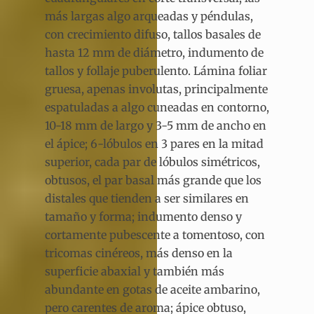
más largas algo arqueadas y péndulas,
con crecimiento difuso, tallos basales de
hasta 12 mm de diámetro, indumento de
tallos y follaje puberulento. Lámina foliar
gruesa, apenas involutas, principalmente
espatuladas a algo cuneadas en contorno,
10-18 mm de largo y 3-5 mm de ancho en
el ápice; 6-lóbulos en 3 pares en la mitad
superior, cada par de lóbulos simétricos,
obtusos, el par basal más grande que los
distales que tienden a ser similares en
tamaño y forma; indumento denso y
cortamente pubescente a tomentoso, con
tricomas cinéreos, más denso en la
superficie abaxial y también más
abundante en gotas de aceite ambarino,
pero carentes de aroma; ápice obtuso,