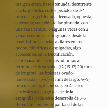
margen eroso, base atenuada, decurrente
a lo largo de los cortos pecíolos de 3-4
mm de largo; filotaxia decusada, opuesta
o ternada; venación foliar pinnada, con
una vena central, o algunas veces con 2
venas secundarias originadas desde la
base. Inflorescencias axilares en los
nodos, cilíndricas o espigadas, algo
acrescentes en la fructificación,
sobrepasando las hojas adjuntas al
termino del desarrollo, (12-)15-17(-20) mm
de longitud; las brácteas ovado-
lanceoladas, (5-)7(-8) mm de largo, 4(-5)
mm de ancho, dispuestas en 4 series
verticales a lo largo del eje de la
espiguilla, cada serie desarrolla de 5-6
flores funcionales, el par basal de las