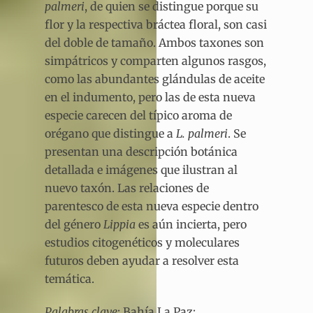
palmeri
, de quien se distingue porque su
flor y la respectiva bráctea floral, son casi
del doble de tamaño. Ambos taxones son
simpátricos y comparten algunos rasgos,
como las abundantes glándulas de aceite
en el indumento, pero las de esta nueva
especie carecen del típico aroma de
orégano que distingue a
L. palmeri
. Se
presentan una descripción botánica
detallada e imágenes que ilustran al
nuevo taxón. Las relaciones de
parentesco de esta nueva especie dentro
del género
Lippia
es aún incierta, pero
estudios citogenéticos y moleculares
futuros deben ayudar a resolver esta
temática.
Palabras clave
: Bahía La Paz;