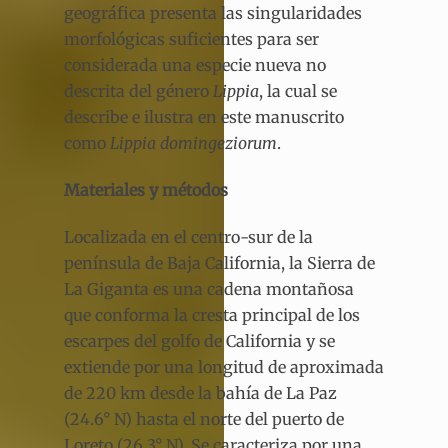
geográfica presenta las singularidades
morfológicas suficientes para ser
considerada una especie nueva no
descrita del género
Lippia
, la cual se
describe e ilustra en este manuscrito
como
Lippia domingeziorum
.
Materiales y métodos
Localizada en el centro-sur de la
península de Baja California, la Sierra de
La Giganta es una cadena montañosa
que conforma la cresta principal de los
escarpes del golfo de California y se
extiende por una longitud de aproximada
de 220 km desde la bahía de La Paz
(24.6° N) hasta el norte del puerto de
Loreto (26.3° N). Se caracteriza por una