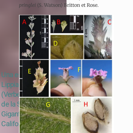
pringlei
(S. Watson) Britton et Rose.
Una especie nueva de
Lippia
(Verbenaceae:Lantanae)
de la Sierra de La
Giganta, Baja
California Sur, México