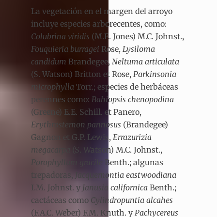
La vegetación en el margen del arroyo
incluye especies arborecentes, como:
Colubrina viridis
(M.E. Jones) M.C. Johnst.,
Fouquieria burragei
Rose,
Lysiloma
candidum
Brandegee,
Neltuma articulata
(S. Watson) Britton et Rose,
Parkinsonia
microphylla
Torr.; especies de herbáceas
perennes como:
Bahiopsis chenopodina
(Greene) E.E. Schill. et Panero,
Erythrostemon pannosus
(Brandegee)
Gagnon et G.P. Lewis,
Errazurizia
megacarpa
(S. Watson) M.C. Johnst.,
Porophyllum gracile
Benth.; algunas
trepadoras,
Jacquemontia eastwoodiana
I.M. Johnst. y
Janusia californica
Benth.;
cactáceas como
Cylindropuntia alcahes
(F.A.C. Weber) F.M. Knuth. y
Pachycereus