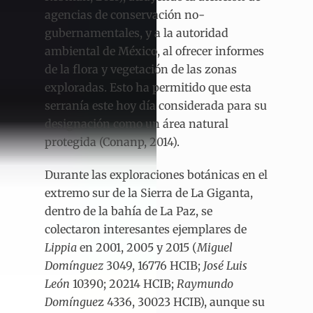
agencias de conservación no-
gubernamentales, y a la autoridad
ambiental de México, al ofrecer informes
de la flora y vegetación de las zonas
exploradas. Esto ha permitido que esta
serranía este hoy día considerada para su
designación como un área natural
protegida (Conanp, 2014).
Durante las exploraciones botánicas en el
extremo sur de la Sierra de La Giganta,
dentro de la bahía de La Paz, se
colectaron interesantes ejemplares de
Lippia
en 2001, 2005 y 2015 (
Miguel
Domínguez
3049, 16776 HCIB;
José Luis
León
10390; 20214 HCIB;
Raymundo
Domíngue
z 4336, 30023 HCIB), aunque su