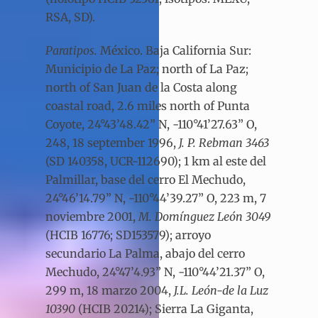
RSA, SD).
Paratipos.
México. Baja California Sur:
Municipio de La Paz; north of La Paz;
north of San Juan de la Costa along
coastal road, 2.6 miles north of Punta
Coyote, 24°43’48.42” N, -110°41’27.63” O,
248, 18 september 1996,
J. P. Rebman 3463
(SD 140358, UCR-112690); 1 km al este del
Palmillar, base del cerro El Mechudo,
24°46’14.79” N, -110°44’39.27” O, 223 m, 7
noviembre 2001,
M. Domínguez León 3049
(HCIB 16776; SD153579); arroyo
secundario La Palma, abajo del cerro
Mechudo, 24°47’4.93” N, -110°44’21.37” O,
299 m, 18 marzo 2004,
J.L. León-de la Luz
10390
(HCIB 20214); Sierra La Giganta,