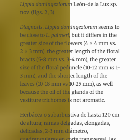
Lippia domingeziorum
León-de la Luz sp.
nov. (figs. 2, 3)
Diagnosis
.
Lippia domingeziorum
seems to
be close to
L. palmeri
, but it differs in the
greater size of the flowers (4 × 4 mm vs.
2 × 3 mm), the greater length of the floral
bracts (5-8 mm vs. 3-4 mm), the greater
size of the floral peduncle (10-12 mm
vs
1-
3 mm), and the shorter length of the
leaves (10-18 mm vs 10-25 mm), as well
because the oil of the glands of the
vestiture trichomes is not aromatic.
Herbácea o subarbustiva de hasta 120 cm
de altura; ramas delgadas, elongadas,
delicadas, 2-3 mm diámetro,
cuadrangulares en corte transversal, las