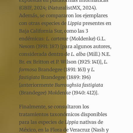
(GBIF, 2024; iNaturalistMX, 2024).
Además, se compararon los ejemplares
con otras especies de
Lippia
presentes en
Baja California Sur, como las 3
endémicas:
L. carterae
(Moldenke) G.L.
Nesom (1991: 187) [para algunos autores,
considerada dentro de
L. alba
(Mill.) N.E.
Br. ex Britton et P. Wilson (1925: 141)],
L.
formosa
Brandegee (1891: 163) y
L.
fastigiata
Brandegee (1889: 196)
[anteriormente
Burroughsia fastigiata
(Brandegee) Moldenke (1940: 412)].
Finalmente, se consultaron los
tratamientos taxonómicos disponibles
para las especies de
Lippia
nativas de
México, en la Flora de Veracruz (Nash y