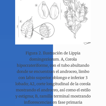
Figura 2. Ilustración de Lippia
domingeziorum. A, Corola
hipocrateriforme, con el tubo abultando
donde se encuentran el androceo, limbo
con labio superior oblongo e inferior 3
lobado; A2, corte longitudinal de la corola
mostrando el androceo, así como el estilo
y estigma; B, ramilla terminal mostrando
inflorescencias en fase primaria