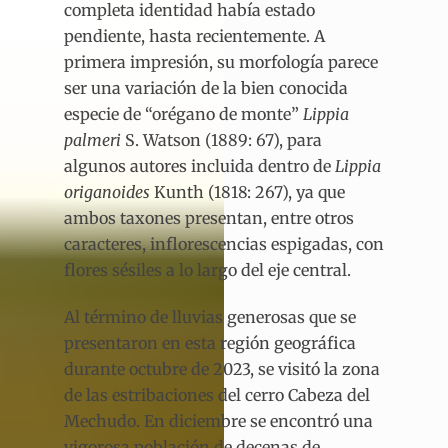
completa identidad había estado
pendiente, hasta recientemente. A
primera impresión, su morfología parece
ser una variación de la bien conocida
especie de “orégano de monte”
Lippia
palmeri
S. Watson (1889: 67), para
algunos autores incluida dentro de
Lippia
origanoides
Kunth (1818: 267), ya que
ambos taxones presentan, entre otros
caracteres, inflorescencias espigadas, con
flores sésiles a lo largo del eje central.
Al término de lluvias generosas que se
presentaron en esta región geográfica
durante octubre de 2023, se visitó la zona
de las estribaciones del cerro Cabeza del
Mechudo. En diciembre se encontró una
vigorosa población de decenas de