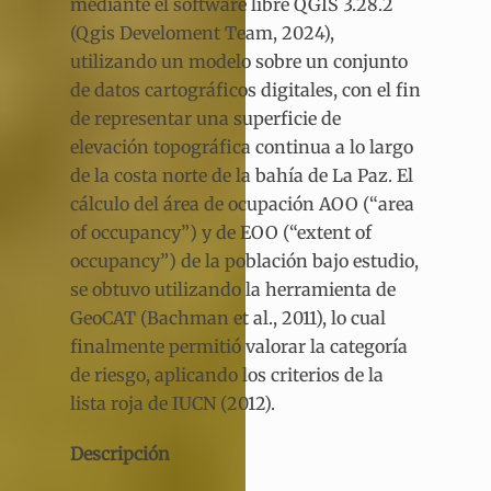
mediante el software libre QGIS 3.28.2
(Qgis Develoment Team, 2024),
utilizando un modelo sobre un conjunto
de datos cartográficos digitales, con el fin
de representar una superficie de
elevación topográfica continua a lo largo
de la costa norte de la bahía de La Paz. El
cálculo del área de ocupación AOO (“area
of occupancy”) y de EOO (“extent of
occupancy”) de la población bajo estudio,
se obtuvo utilizando la herramienta de
GeoCAT (Bachman et al., 2011), lo cual
finalmente permitió valorar la categoría
de riesgo, aplicando los criterios de la
lista roja de IUCN (2012).
Descripción