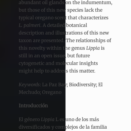
abundant oil glands on the indumentum,
but those of this new species lack the
typical oregano scent that characterizes
L. palmeri
. A detailed botanical
description and illustrations of this new
taxon are presented. The relationships of
this novelty within the genus
Lippia
is
still in an open issue, but future
cytogenetic and molecular insights
might help to address this matter.
Keywords
: La Paz Bay; Biodiversity; El
Mechudo; Oregano
Introducción
El género
Lippia
L es uno de los más
diversificados y complejos de la familia