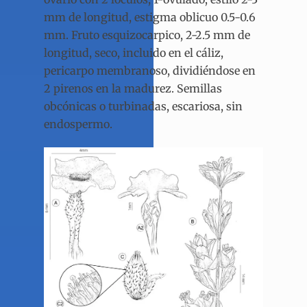
mm de longitud, estigma oblicuo 0.5-0.6
mm. Fruto esquizocarpico, 2-2.5 mm de
longitud, seco, incluido en el cáliz,
pericarpo membranoso, dividiéndose en
2 pirenos en la madurez. Semillas
obcónicas o turbinadas, escariosa, sin
endospermo.