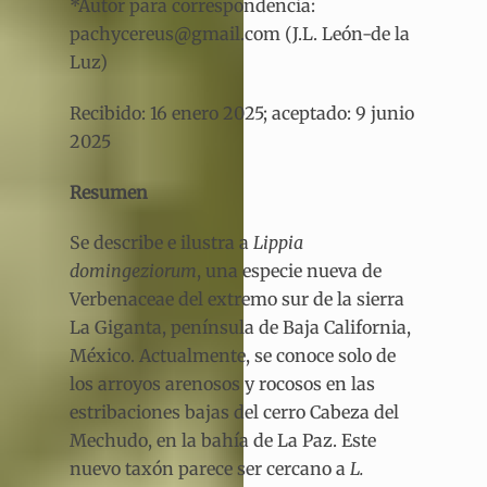
*Autor para correspondencia:
pachycereus@gmail.com (J.L. León-de la
Luz)
Recibido: 16 enero 2025; aceptado: 9 junio
2025
Resumen
Se describe e ilustra a
Lippia
domingeziorum
, una especie nueva de
Verbenaceae del extremo sur de la sierra
La Giganta, península de Baja California,
México. Actualmente, se conoce solo de
los arroyos arenosos y rocosos en las
estribaciones bajas del cerro Cabeza del
Mechudo, en la bahía de La Paz. Este
nuevo taxón parece ser cercano a
L.