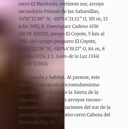
cerro El Mechudo, vertiente sur, arroyo
secundario Palmar de las Sabanillas,
24°47’12.98” N, -110°44’21.12” O, 315 m, 13
julio 2015,
R. Domínguez Cadena 4336
(HCIB 30023); arroyo El Coyote, 5 km al
NNO del campo pesquero El Coyote,
24°44’22.74” N, -110°44’19.17” O, 84 m, 8
marzo 2024,
J. L. León-de la Luz 13341
(HCIB 32362).
Distribución y hábitat
. Al parecer, este
nuevo taxón es un microendemismo
confinado en el sur de la Sierra de la
Giganta, propio de los arroyos rocoso-
arenosos en las estribaciones del sur de la
montaña conocida como cerro Cabeza del
Mechudo (fig. 1).