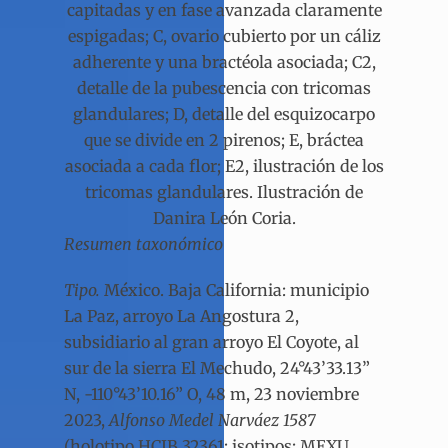
capitadas y en fase avanzada claramente
espigadas; C, ovario cubierto por un cáliz
adherente y una bractéola asociada; C2,
detalle de la pubescencia con tricomas
glandulares; D, detalle del esquizocarpo
que se divide en 2 pirenos; E, bráctea
asociada a cada flor; E2, ilustración de los
tricomas glandulares. Ilustración de
Danira León Coria.
Resumen taxonómico
Tipo.
México. Baja California: municipio
La Paz, arroyo La Angostura 2,
subsidiario al gran arroyo El Coyote, al
sur de la sierra El Mechudo, 24°43’33.13”
N, -110°43’10.16” O, 48 m, 23 noviembre
2023,
Alfonso Medel Narváez 1587
(holotipo HCIB 32361; isotipos: MEXU,