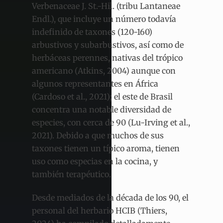
Verbenaceae J. St.-Hil. (tribu Lantaneae
Endl.), que incluye un número todavía
indefinido de taxones (120-160)
arbustivos y subarbustivos, así como de
herbáceas perennes, nativas del trópico
americano (Atkins, 2004) aunque con
algunos representantes en África
(Cardoso et al., 2021); el este de Brasil
concentra una notable diversidad de
especies, con cerca de 90 (Lu-Irving et al.,
2021). Debido a que muchos de sus
taxones tienen un típico aroma, tienen
uso como especias en la cocina, y
también terapéutico.
Desde mediados de la década de los 90, el
personal del herbario HCIB (Thiers,