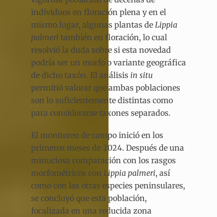
individuos en floración plena y en el
mismo lugar, algunas plantas de
Lippia
palmeri
también en floración, lo cual
resolvió la duda sobre si esta novedad
podría ser un morfo o variante geográfica
de dicho taxón. El análisis
in situ
permitió valorar que ambas poblaciones
son lo suficientemente distintas como
para considerarse taxones separados.
El monitoreo de campo inició en los
primeros meses de 2024. Después de una
minuciosa comparación con los rasgos
morfométricos con
Lippia palmeri
, así
como con las otras especies peninsulares,
se concluyó que esta población,
focalizada en una reducida zona