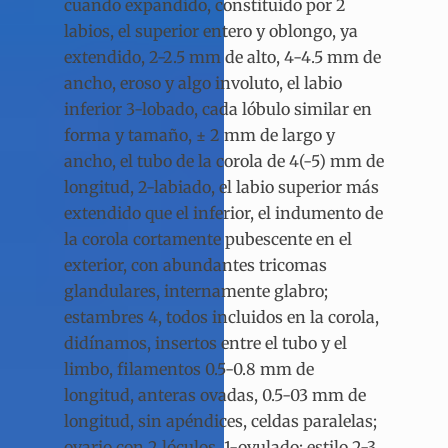
cuando expandido, constituido por 2
labios, el superior entero y oblongo, ya
extendido, 2-2.5 mm de alto, 4-4.5 mm de
ancho, eroso y algo involuto, el labio
inferior 3-lobado, cada lóbulo similar en
forma y tamaño, ± 2 mm de largo y
ancho, el tubo de la corola de 4(-5) mm de
longitud, 2-labiado, el labio superior más
extendido que el inferior, el indumento de
la corola cortamente pubescente en el
exterior, con abundantes tricomas
glandulares, internamente glabro;
estambres 4, todos incluidos en la corola,
didínamos, insertos entre el tubo y el
limbo, filamentos 0.5-0.8 mm de
longitud, anteras ovadas, 0.5-03 mm de
longitud, sin apéndices, celdas paralelas;
ovario con 2 lóculos, 1-ovulado; estilo 2-3