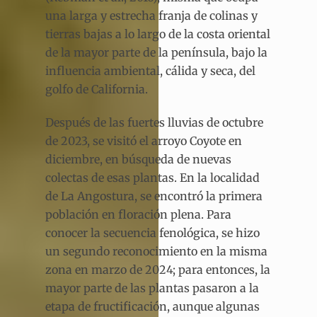
una larga y estrecha franja de colinas y
tierras bajas a lo largo de la costa oriental
de la mayor parte de la península, bajo la
influencia ambiental, cálida y seca, del
golfo de California.
Después de las fuertes lluvias de octubre
de 2023, se visitó el arroyo Coyote en
diciembre, en búsqueda de nuevas
colectas de esas plantas. En la localidad
de La Angostura, se encontró la primera
población en floración plena. Para
conocer la secuencia fenológica, se hizo
un segundo reconocimiento en la misma
zona en marzo de 2024; para entonces, la
mayor parte de las plantas pasaron a la
etapa de fructificación, aunque algunas