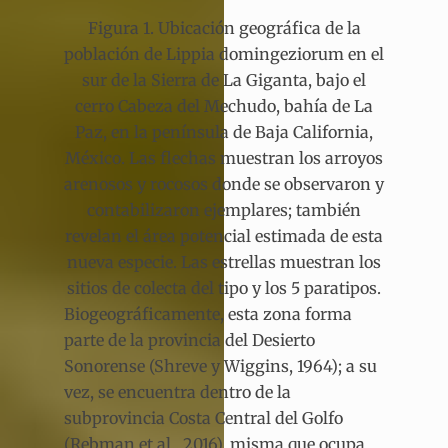
Figura 1. Ubicación geográfica de la
población de Lippia domingeziorum en el
sur de la Sierra de La Giganta, bajo el
cerro Cabeza del Mechudo, bahía de La
Paz, en la península de Baja California,
México. Las flechas muestran los arroyos
arenosos y rocosos donde se observaron y
contabilizaron ejemplares; también
revelan el área potencial estimada de esta
nueva especie. Las estrellas muestran los
sitios de colecta del tipo y los 5 paratipos.
Biogeográficamente, esta zona forma
parte de la provincia del Desierto
Sonorense (Shreve y Wiggins, 1964); a su
vez, se encuentra dentro de la
subprovincia Costa Central del Golfo
(Rebman et al., 2016), misma que ocupa