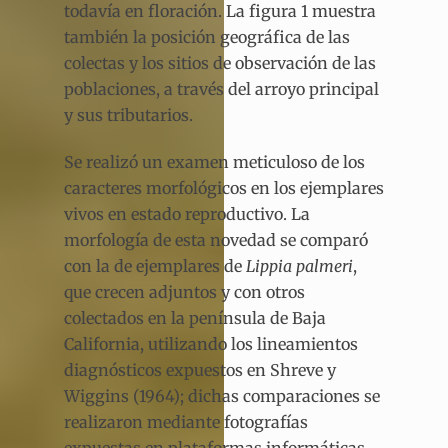
todavía en floración. La figura 1 muestra
también la posición geográfica de las
colectas y los sitios de observación de las
poblaciones, a través del arroyo principal
y sus tributarios.
Se realizó un examen meticuloso de los
caracteres morfológicos en los ejemplares
vivos en estado reproductivo. La
morfología de esta novedad se comparó
con la de ejemplares de
Lippia palmeri
,
que crecen adjuntos y con otros
colectados en la península de Baja
California, utilizando los lineamientos
diagnósticos expuestos en Shreve y
Wiggins (1964); dichas comparaciones se
realizaron mediante fotografías
expuestas en plataformas informáticas