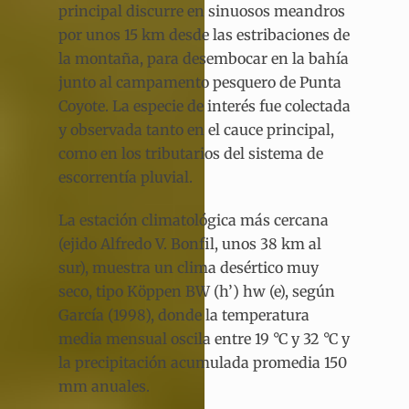
principal discurre en sinuosos meandros
por unos 15 km desde las estribaciones de
la montaña, para desembocar en la bahía
junto al campamento pesquero de Punta
Coyote. La especie de interés fue colectada
y observada tanto en el cauce principal,
como en los tributarios del sistema de
escorrentía pluvial.
La estación climatológica más cercana
(ejido Alfredo V. Bonfil, unos 38 km al
sur), muestra un clima desértico muy
seco, tipo Köppen BW (h’) hw (e), según
García (1998), donde la temperatura
media mensual oscila entre 19 °C y 32 °C y
la precipitación acumulada promedia 150
mm anuales.