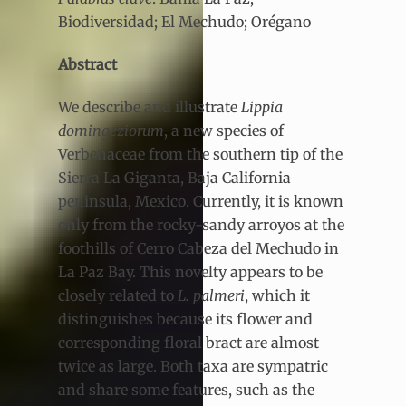
Biodiversidad; El Mechudo; Orégano
Abstract
We describe and illustrate
Lippia
domingeziorum
, a new species of
Verbenaceae from the southern tip of the
Sierra La Giganta, Baja California
peninsula, Mexico. Currently, it is known
only from the rocky-sandy arroyos at the
foothills of Cerro Cabeza del Mechudo in
La Paz Bay. This novelty appears to be
closely related to
L. palmeri
, which it
distinguishes because its flower and
corresponding floral bract are almost
twice as large. Both taxa are sympatric
and share some features, such as the