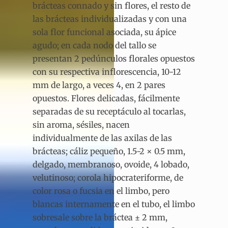
brácteas connado y sin flores, el resto de
las brácteas individualizadas y con una
sola flor funcional asociada, su ápice
agudo; en cada nodo del tallo se
presentan 2 pedúnculos florales opuestos
con su respectiva inflorescencia, 10-12
mm de largo, a veces 4, en 2 pares
opuestos. Flores delicadas, fácilmente
separadas de su receptáculo al tocarlas,
sin aroma, sésiles, nacen
individualmente de las axilas de las
brácteas; cáliz pequeño, 1.5-2 × 0.5 mm,
delgado, membranoso, ovoide, 4 lobado,
velutinoso; corola hipocrateriforme, de
color rosa o fucsia en el limbo, pero
blancas internamente en el tubo, el limbo
sobresale sobre la bráctea ± 2 mm,