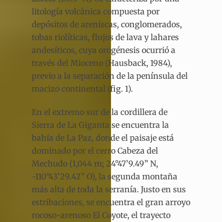
litología volcánica compuesta por
depósitos de areniscas, conglomerados,
tobas riolíticas, flujos de lava y lahares
andesíticos, cuya orogénesis ocurrió a
través del Mioceno (Hausback, 1984),
previo a la separación de la península del
macizo continental (fig. 1).
En el extremo sur de la cordillera de
Sierra de La Giganta se encuentra la
bahía de La Paz, donde el paisaje está
dominado por el cerro Cabeza del
Mechudo (1,044 m; 24°47’9.49” N,
-110°43’29.42” O), la segunda montaña
más alta de toda la serranía. Justo en sus
estribaciones, se encuentra el gran arroyo
rocoso-arenoso El Coyote, el trayecto