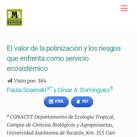
Skip
Me
to
content
El valor de la polinización y los riesgos
que enfrenta como servicio
ecosistémico
Visto por:
384
a,*
b
Paula Sosenski
y César A. Domínguez
HTML
PDF
a
CONACYT-Departamento de Ecología Tropical,
Campus de Ciencias Biológicas y Agropecuarias,
Universidad Autónoma de Yucatán, Km. 15.5 Carr.