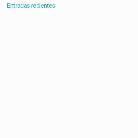
Entradas recientes
Selective-OCR protocol for mass digitization of herbarium
specimen labels
The mountains of central Mexico: a phytogeographical
conundrum resolved through floristic similarity analyses
Strategies of space use and foraging effort in two
Neotropical flocking warbler species (Parulidae) during
their nonbreeding period
Estructura poblacional y parámetros demográficos de
Pinus hartwegii en un bosque de alta montaña de la Faja
Volcánica Transmexicana
Diversidad de vertebrados visitantes a los estróbilos del
complejo Dioon edule y su potencial polinizador