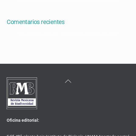
complejo Dioon edule y su potencial polinizador
Comentarios recientes
en
Un comentarista de WordPress
¡Hola mundo!
Back
To
Top
Oficina editorial: