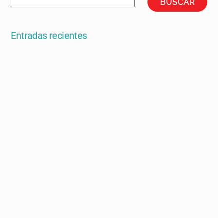
BUSCAR
Entradas recientes
Selective-OCR protocol for mass digitization of herbarium
specimen labels
The mountains of central Mexico: a phytogeographical
conundrum resolved through floristic similarity analyses
Strategies of space use and foraging effort in two
Neotropical flocking warbler species (Parulidae) during
their nonbreeding period
Estructura poblacional y parámetros demográficos de
Pinus hartwegii en un bosque de alta montaña de la Faja
Volcánica Transmexicana
Diversidad de vertebrados visitantes a los estróbilos del