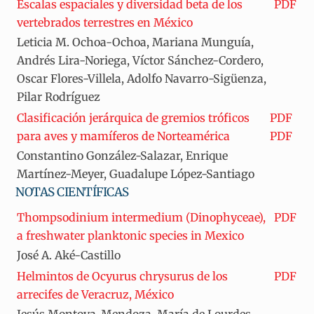
Escalas espaciales y diversidad beta de los
PDF
vertebrados terrestres en México
Leticia M. Ochoa-Ochoa, Mariana Munguía,
Andrés Lira-Noriega, Víctor Sánchez-Cordero,
Oscar Flores-Villela, Adolfo Navarro-Sigüenza,
Pilar Rodríguez
Clasificación jerárquica de gremios tróficos
PDF
para aves y mamíferos de Norteamérica
PDF
Constantino González-Salazar, Enrique
Martínez-Meyer, Guadalupe López-Santiago
NOTAS CIENTÍFICAS
Thompsodinium intermedium (Dinophyceae),
PDF
a freshwater planktonic species in Mexico
José A. Aké-Castillo
Helmintos de Ocyurus chrysurus de los
PDF
arrecifes de Veracruz, México
Jesús Montoya-Mendoza, María de Lourdes