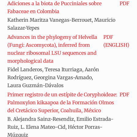
Adiciones a la biota de Pucciniales sobre
PDF
Fabaceae en Colombia
Katherin Maritza Vanegas-Berrouet, Mauricio
Salazar-Yepes
Advances in the phylogeny of Helvella
PDF
(Fungi: Ascomycota), inferred from
(ENGLISH)
nuclear ribosomal LSU sequences and
morphological data
Fidel Landeros, Teresa Iturriaga, Aarón
Rodríguez, Georgina Vargas-Amado,
Laura Guzmán-Dávalos
Primer registro de un estípite de Coryphoideae:
PDF
Palmoxylon kikaapoa de la Formación Olmos
del Cretácico Superior, Coahuila, México
B. Alejandra Sainz-Resendiz, Emilio Estrada-
Ruiz, L. Elena Mateo-Cid, Héctor Porras-
Múzquiz