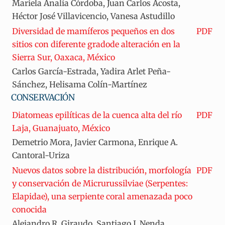
Mariela Analía Córdoba, Juan Carlos Acosta,
Héctor José Villavicencio, Vanesa Astudillo
Diversidad de mamíferos pequeños en dos
PDF
sitios con diferente gradode alteración en la
Sierra Sur, Oaxaca, México
Carlos García-Estrada, Yadira Arlet Peña-
Sánchez, Helisama Colín-Martínez
CONSERVACIÓN
Diatomeas epilíticas de la cuenca alta del río
PDF
Laja, Guanajuato, México
Demetrio Mora, Javier Carmona, Enrique A.
Cantoral-Uriza
Nuevos datos sobre la distribución, morfología
PDF
y conservación de Micrurussilviae (Serpentes:
Elapidae), una serpiente coral amenazada poco
conocida
Alejandro R. Giraudo, Santiago J. Nenda,