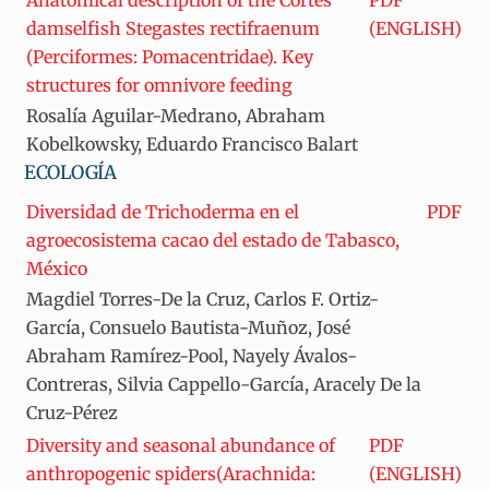
Anatomical description of the Cortés
PDF
damselfish Stegastes rectifraenum
(ENGLISH)
(Perciformes: Pomacentridae). Key
structures for omnivore feeding
Rosalía Aguilar-Medrano, Abraham
Kobelkowsky, Eduardo Francisco Balart
ECOLOGÍA
Diversidad de Trichoderma en el
PDF
agroecosistema cacao del estado de Tabasco,
México
Magdiel Torres-De la Cruz, Carlos F. Ortiz-
García, Consuelo Bautista-Muñoz, José
Abraham Ramírez-Pool, Nayely Ávalos-
Contreras, Silvia Cappello-García, Aracely De la
Cruz-Pérez
Diversity and seasonal abundance of
PDF
anthropogenic spiders(Arachnida:
(ENGLISH)