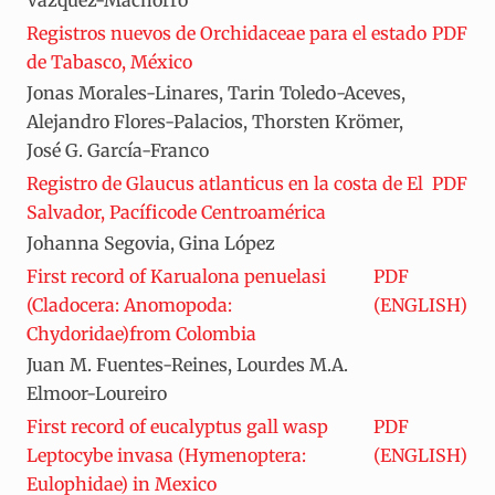
Vázquez-Machorro
Registros nuevos de Orchidaceae para el estado
PDF
de Tabasco, México
Jonas Morales-Linares, Tarin Toledo-Aceves,
Alejandro Flores-Palacios, Thorsten Krömer,
José G. García-Franco
Registro de Glaucus atlanticus en la costa de El
PDF
Salvador, Pacíficode Centroamérica
Johanna Segovia, Gina López
First record of Karualona penuelasi
PDF
(Cladocera: Anomopoda:
(ENGLISH)
Chydoridae)from Colombia
Juan M. Fuentes-Reines, Lourdes M.A.
Elmoor-Loureiro
First record of eucalyptus gall wasp
PDF
Leptocybe invasa (Hymenoptera:
(ENGLISH)
Eulophidae) in Mexico