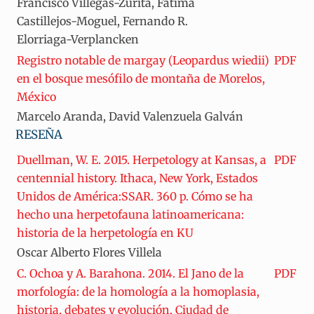
Francisco Villegas-Zurita, Fátima
Castillejos-Moguel, Fernando R.
Elorriaga-Verplancken
Registro notable de margay (Leopardus wiedii)
PDF
en el bosque mesófilo de montaña de Morelos,
México
Marcelo Aranda, David Valenzuela Galván
RESEÑA
Duellman, W. E. 2015. Herpetology at Kansas, a
PDF
centennial history. Ithaca, New York, Estados
Unidos de América:SSAR. 360 p. Cómo se ha
hecho una herpetofauna latinoamericana:
historia de la herpetología en KU
Oscar Alberto Flores Villela
C. Ochoa y A. Barahona. 2014. El Jano de la
PDF
morfología: de la homología a la homoplasia,
historia, debates y evolución. Ciudad de