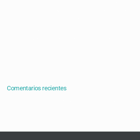
Strategies of space use and foraging effort in two
Neotropical flocking warbler species (Parulidae) during
their nonbreeding period
Estructura poblacional y parámetros demográficos de
Pinus hartwegii en un bosque de alta montaña de la Faja
Volcánica Transmexicana
Diversidad de vertebrados visitantes a los estróbilos del
complejo Dioon edule y su potencial polinizador
Comentarios recientes
en
Un comentarista de WordPress
¡Hola mundo!