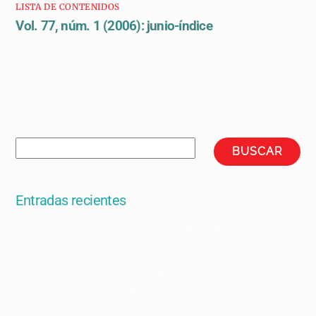
LISTA DE CONTENIDOS
Vol. 77, núm. 1 (2006): junio-índice
Buscar
BUSCAR
Entradas recientes
Selective-OCR protocol for mass digitization of herbarium
specimen labels
The mountains of central Mexico: a phytogeographical
conundrum resolved through floristic similarity analyses