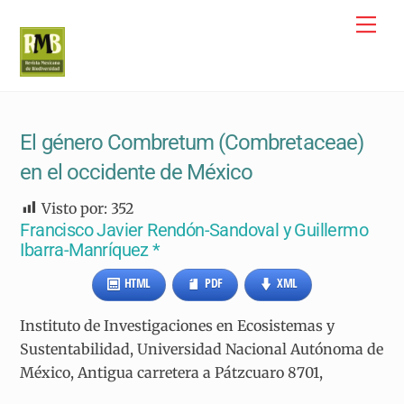
Skip
Me
to
content
El género Combretum (Combretaceae)
en el occidente de México
Visto por:
352
Francisco Javier Rendón-Sandoval y Guillermo
Ibarra-Manríquez *
HTML
PDF
XML
Instituto de Investigaciones en Ecosistemas y
Sustentabilidad, Universidad Nacional Autónoma de
México, Antigua carretera a Pátzcuaro 8701,