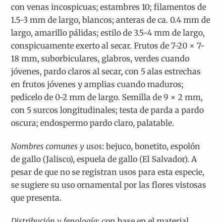
con venas incospicuas; estambres 10; filamentos de
1.5-3 mm de largo, blancos; anteras de ca. 0.4 mm de
largo, amarillo pálidas; estilo de 3.5-4 mm de largo,
conspicuamente exerto al secar. Frutos de 7-20 × 7-
18 mm, suborbiculares, glabros, verdes cuando
jóvenes, pardo claros al secar, con 5 alas estrechas
en frutos jóvenes y amplias cuando maduros;
pedicelo de 0-2 mm de largo. Semilla de 9 × 2 mm,
con 5 surcos longitudinales; testa de parda a pardo
oscura; endospermo pardo claro, palatable.
Nombres comunes y usos
:
bejuco, bonetito, espolón
de gallo (Jalisco), espuela de gallo (El Salvador). A
pesar de que no se registran usos para esta especie,
se sugiere su uso ornamental por las flores vistosas
que presenta.
Distribución y fenología
: con base en el material