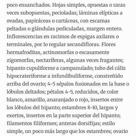
poco ensanchados. Hojas simples, opuestas o raras
veces subopuestas, pecioladas; láminas elípticas a
ovadas, papiráceas o cartáceas, con escamas
peltadas o glándulas pediculadas, margen entero.
Inflorescencias en racimos de espigas axilares o
terminales, por lo regular secundifloras. Flores
hermafroditas, actinomorfas o escasamente
zigomorfas, nectaríferas, algunas veces fragantes;
hipanto cupuliforme a campanulado; tubo del cáliz
hipocrateriforme a infundibuliforme, constreñido
arriba del ovario; 4-5 sépalos fusionados en la base o
lóbulos deltados; pétalos 4-5, reducidos, de color
blanco, amarillo, anaranjado o rojo, insertos entre
los lóbulos del hipanto; estambres 8-10, largos y
exertos, insertos en la parte superior del hipanto;
filamentos filiformes; anteras dorsifijas; estilo
simple, un poco más largo que los estambres; ovario