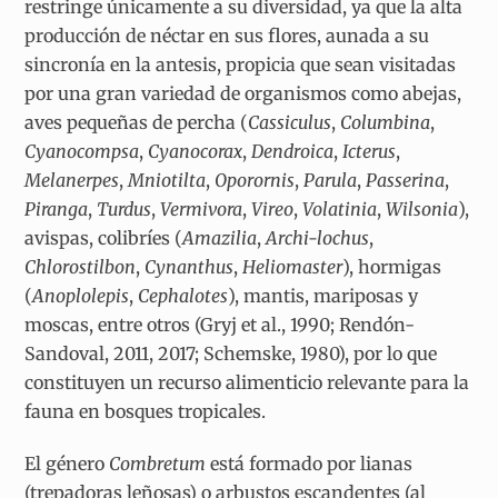
restringe únicamente a su diversidad, ya que la alta
producción de néctar en sus flores, aunada a su
sincronía en la antesis, propicia que sean visitadas
por una gran variedad de organismos como abejas,
aves pequeñas de percha (
Cassiculus
,
Columbina
,
Cyanocompsa
,
Cyanocorax
,
Dendroica
,
Icterus
,
Melanerpes
,
Mniotilta
,
Oporornis
,
Parula
,
Passerina
,
Piranga
,
Turdus
,
Vermivora
,
Vireo
,
Volatinia
,
Wilsonia
),
avispas, colibríes (
Amazilia
,
Archi-lochus
,
Chlorostilbon
,
Cynanthus
,
Heliomaster
), hormigas
(
Anoplolepis
,
Cephalotes
), mantis, mariposas y
moscas, entre otros (Gryj et al., 1990; Rendón-
Sandoval, 2011, 2017; Schemske, 1980), por lo que
constituyen un recurso alimenticio relevante para la
fauna en bosques tropicales.
El género
Combretum
está formado por lianas
(trepadoras leñosas) o arbustos escandentes (al