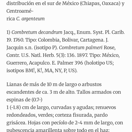
distribución en el sur de México (Chiapas, Oaxaca) y
Centroamé-
rica
C. argenteum
1)
Combretum decandrum
Jacq., Enum. Syst. Pl. Carib.
19. 1760. Tipo: Colombia, Bolivar, Cartagena. J.
Jacquin s.n.
(isotipo P).
Combretum palmeri
Rose,
Contr. U.S. Natl. Herb. 5(3): 136. 1897. Tipo: México,
Guerrero, Acapulco. E. Palmer 396 (holotipo US;
isotipos BM!, K!, MA, NY, P, US).
Lianas de más de 10 m de largo o arbustos
escandentes de ca. 3 m de alto. Tallos armados con
espinas de (0.7-)
1 (-1.8) cm de largo, curvadas y agudas; renuevos
redondeados, verdes; corteza fisurada, pardo
grisácea. Hojas con pecíolo de 2-4 mm de largo, con
pubescencia amarillenta sobre todo en el haz;