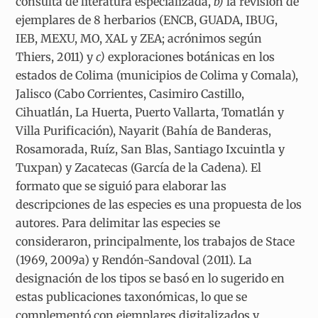
consulta de literatura especializada,
b)
la revisión de
ejemplares de 8 herbarios (ENCB, GUADA, IBUG,
IEB, MEXU, MO, XAL y ZEA; acrónimos según
Thiers, 2011) y
c)
exploraciones botánicas en los
estados de Colima (municipios de Colima y Comala),
Jalisco (Cabo Corrientes, Casimiro Castillo,
Cihuatlán, La Huerta, Puerto Vallarta, Tomatlán y
Villa Purificación), Nayarit (Bahía de Banderas,
Rosamorada, Ruíz, San Blas, Santiago Ixcuintla y
Tuxpan) y Zacatecas (García de la Cadena). El
formato que se siguió para elaborar las
descripciones de las especies es una propuesta de los
autores. Para delimitar las especies se
consideraron, principalmente, los trabajos de Stace
(1969, 2009a) y Rendón-Sandoval (2011). La
designación de los tipos se basó en lo sugerido en
estas publicaciones taxonómicas, lo que se
complementó con ejemplares digitalizados y