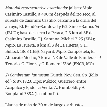
Material representativo examinado
: Jalisco: Mpio.
Casimiro Castillo, a 400 m después del río seco, al
sureste de Casimiro Castillo, cercano a la orilla del
arroyo, F.J. Rendón-Sandoval y P.G. Sinco-Ramos 74
(IBUG); base del cerro La Petaca, 2-3 km al SE de
Casimiro Castillo, F.J. Santana-Michel 7125 (ZEA);
Mpio. La Huerta, 8 km al S de La Huerta, S.H.
Bullock 1868 (IEB). Nayarit: Mpio. Compostela, El
Ahuacate Mocho, 7 km al NE de Valle de Banderas, P.
Tenorio, G. Flores y C. Romero 15566 (ENCB, MO).
2)
Combretum farinosum
Kunth, Nov. Gen. Sp. (folio
ed.) 6: 87. 1823. Tipo: México, Guerrero, entre
Acapulco y Ejido La Venta. A. Humboldt y A.
Bonpland 3894 (lectotipo P!).
Lianas de más de 20 m de largo o arbustos