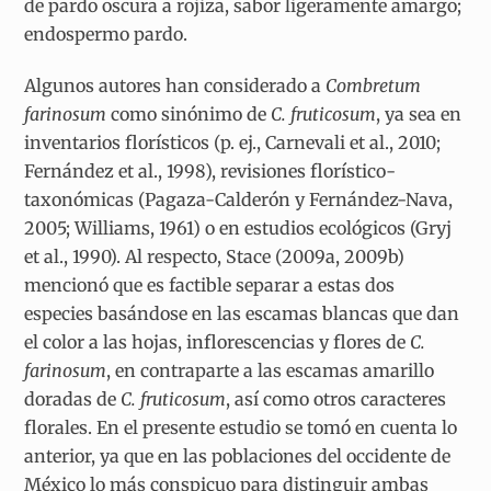
de pardo oscura a rojiza, sabor ligeramente amargo;
endospermo pardo.
Algunos autores han considerado a
Combretum
farinosum
como sinónimo de
C. fruticosum
, ya sea en
inventarios florísticos (p. ej., Carnevali et al., 2010;
Fernández et al., 1998), revisiones florístico-
taxonómicas (Pagaza-Calderón y Fernández-Nava,
2005; Williams, 1961) o en estudios ecológicos (Gryj
et al., 1990). Al respecto, Stace (2009a, 2009b)
mencionó que es factible separar a estas dos
especies basándose en las escamas blancas que dan
el color a las hojas, inflorescencias y flores de
C.
farinosum
, en contraparte a las escamas amarillo
doradas de
C. fruticosum
, así como otros caracteres
florales. En el presente estudio se tomó en cuenta lo
anterior, ya que en las poblaciones del occidente de
México lo más conspicuo para distinguir ambas