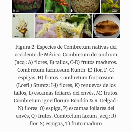
Figura 2. Especies de Combretum nativas del
occidente de México. Combretum decandrum
Jacq.: A) flores, B) tallos, C-D) frutos maduros.
Combretum farinosum Kunth: E) flor, F-G)
espigas, H) frutos. Combretum fruticosum
(Loefl.) Stuntz: I-J) flores, K) renuevos de los
tallos, L) escamas foliares del envés, M) frutos.
Combretum igneiflorum Rendón & R. Delgad.:
N) flores, O) espiga, P) escamas foliares del
envés, Q) frutos. Combretum laxum Jacq.: R)
flor, S) espigas, T) fruto maduro.