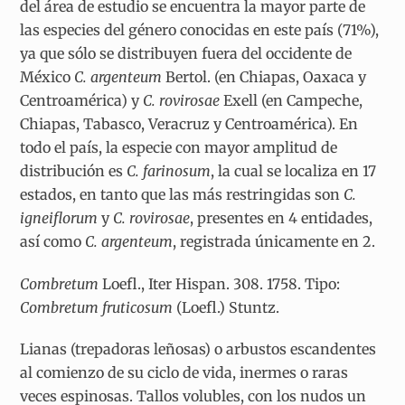
del área de estudio se encuentra la mayor parte de
las especies del género conocidas en este país (71%),
ya que sólo se distribuyen fuera del occidente de
México
C. argenteum
Bertol. (en Chiapas, Oaxaca y
Centroamérica) y
C. rovirosae
Exell (en Campeche,
Chiapas, Tabasco, Veracruz y Centroamérica). En
todo el país, la especie con mayor amplitud de
distribución es
C. farinosum
, la cual se localiza en 17
estados, en tanto que las más restringidas son
C.
igneiflorum
y
C. rovirosae
, presentes en 4 entidades,
así como
C. argenteum
, registrada únicamente en 2.
Combretum
Loefl., Iter Hispan. 308. 1758. Tipo:
Combretum fruticosum
(Loefl.) Stuntz.
Lianas (trepadoras leñosas) o arbustos escandentes
al comienzo de su ciclo de vida, inermes o raras
veces espinosas. Tallos volubles, con los nudos un