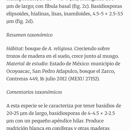
µm de largo; con fíbula basal (fig. 2c). Basidiosporas
elipsoides, hialinas, lisas, inamiloides, 4.5-5 × 2.5-3.5
µm (fig. 2d).
Resumen taxonómico
Hábitat
: bosque de
A. religiosa
. Creciendo sobre
trozos de madera en el suelo, crece junto al musgo.
Material de estudio
: Estado de México: municipio de
Ocoyoacac, San Pedro Atlapulco, bosque el Zarco,
Contreras 449, 16 julio 2012 (MEXU 27152).
Comentarios taxonómicos
A esta especie se le caracteriza por tener basidios de
20-25 µm de largo, basidiosporas de 4-4.5 × 2-2.5
µm con un pequeño apéndice hilar. Produce
pudrición blanca en coníferas y otras maderas