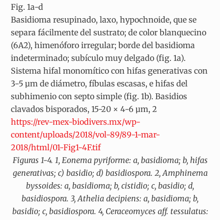
Fig. 1a-d
Basidioma resupinado, laxo, hypochnoide, que se
separa fácilmente del sustrato; de color blanquecino
(6A2), himenóforo irregular; borde del basidioma
indeterminado; subículo muy delgado (fig. 1a).
Sistema hifal monomítico con hifas generativas con
3-5 µm de diámetro, fíbulas escasas, e hifas del
subhimenio con septo simple (fig. 1b). Basidios
clavados bisporados, 15-20 × 4-6 µm, 2
https://rev-mex-biodivers.mx/wp-
content/uploads/2018/vol-89/89-1-mar-
2018/html/01-Fig1-4F.tif
Figuras 1-4. 1, Eonema pyriforme: a, basidioma; b, hifas
generativas; c) basidio; d) basidiospora. 2, Amphinema
byssoides: a, basidioma; b, cistidio; c, basidio; d,
basidiospora. 3, Athelia decipiens: a, basidioma; b,
basidio; c, basidiospora. 4, Ceraceomyces aff. tessulatus: