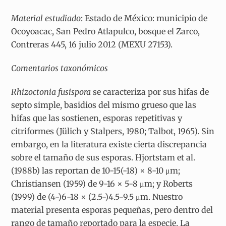
Material estudiado
: Estado de México: municipio de
Ocoyoacac, San Pedro Atlapulco, bosque el Zarco,
Contreras 445, 16 julio 2012 (MEXU 27153).
Comentarios
taxonómicos
Rhizoctonia fusispora
se caracteriza por sus hifas de
septo simple, basidios del mismo grueso que las
hifas que las sostienen, esporas repetitivas y
citriformes (Jülich y Stalpers, 1980; Talbot, 1965). Sin
embargo, en la literatura existe cierta discrepancia
sobre el tamaño de sus esporas. Hjortstam et al.
(1988b) las reportan de 10-15(-18) × 8-10 μm;
Christiansen (1959) de 9-16 × 5-8 μm; y Roberts
(1999) de (4-)6-18 × (2.5-)4.5-9.5 μm. Nuestro
material presenta esporas pequeñas, pero dentro del
rango de tamaño reportado para la especie. La