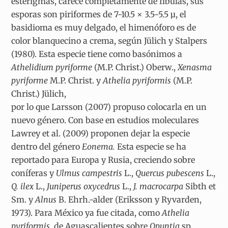
esterigmas, carece completamente de fíbulas, sus
esporas son piriformes de 7-10.5 × 3.5-5.5 µ, el
basidioma es muy delgado, el himenóforo es de
color blanquecino a crema, según Jülich y Stalpers
(1980). Esta especie tiene como basónimos a
Athelidium pyriforme
(M.P. Christ.) Oberw.,
Xenasma
pyriforme
M.P. Christ. y
Athelia pyriformis
(M.P.
Christ.) Jülich,
por lo que Larsson (2007) propuso colocarla en un
nuevo género. Con base en estudios moleculares
Lawrey et al. (2009) proponen dejar la especie
dentro del género
Eonema.
Esta especie se ha
reportado para Europa y Rusia, creciendo sobre
coníferas y
Ulmus campestris
L.,
Quercus pubescens
L.,
Q. ilex
L.,
Juniperus oxycedrus
L.,
J. macrocarpa
Sibth et
Sm. y
Alnus
B. Ehrh.-alder (Eriksson y Ryvarden,
1973). Para México ya fue citada, como
Athelia
pyriformis
, de Aguascalientes sobre
Opuntia
sp.