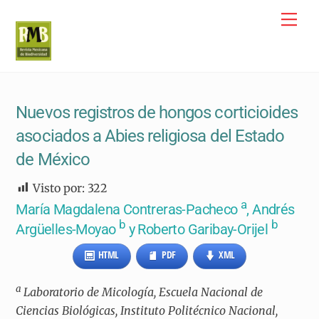
Skip
Me
to
content
Nuevos registros de hongos corticioides
asociados a Abies religiosa del Estado
de México
Visto por:
322
a
María Magdalena Contreras-Pacheco
, Andrés
b
b
Argüelles-Moyao
y Roberto Garibay-Orijel
HTML
PDF
XML
a
Laboratorio de Micología, Escuela Nacional de
Ciencias Biológicas, Instituto Politécnico Nacional,