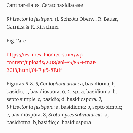
Cantharellales, Ceratobasidiaceae
Rhizoctonia fusispora
(J. Schröt.) Oberw., R. Bauer,
Garnica & R. Kirschner
Fig. 7a-c
https://rev-mex-biodivers.mx/wp-
content/uploads/2018/vol-89/89-1-mar-
2018/html/01-Fig5-8F.tif
Figuras 5-8. 5,
Coniophora arida
: a, basidioma; b,
basidio; c, basidiospora. 6,
C.
sp.: a, basidioma: b,
septo simple; c, basidio; d, basidiospora. 7,
Rhizoctonia fusispora
: a, basidioma: b, septo simple;
c, basidiospora. 8,
Scotomyces subviolaceus
: a,
basidioma; b, basidio; c, basidiospora.