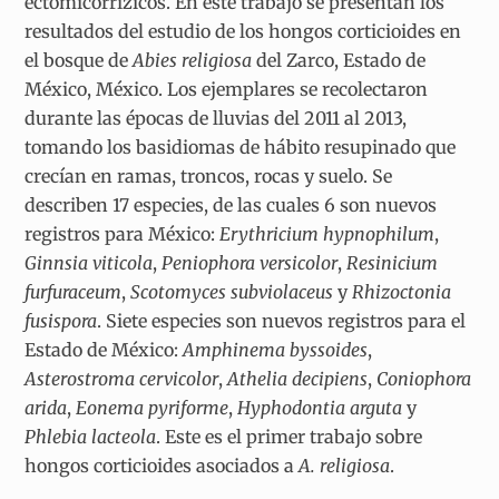
ectomicorrízicos. En este trabajo se presentan los
resultados del estudio de los hongos corticioides en
el bosque de
Abies religiosa
del Zarco, Estado de
México, México. Los ejemplares se recolectaron
durante las épocas de lluvias del 2011 al 2013,
tomando los basidiomas de hábito resupinado que
crecían en ramas, troncos, rocas y suelo. Se
describen 17 especies, de las cuales 6 son nuevos
registros para México:
Erythricium hypnophilum
,
Ginnsia viticola
,
Peniophora versicolor
,
Resinicium
furfuraceum
,
Scotomyces subviolaceus
y
Rhizoctonia
fusispora
. Siete especies son nuevos registros para el
Estado de México:
Amphinema byssoides
,
Asterostroma cervicolor
,
Athelia decipiens
,
Coniophora
arida
,
Eonema pyriforme
,
Hyphodontia arguta
y
Phlebia lacteola
. Este es el primer trabajo sobre
hongos corticioides asociados a
A. religiosa
.