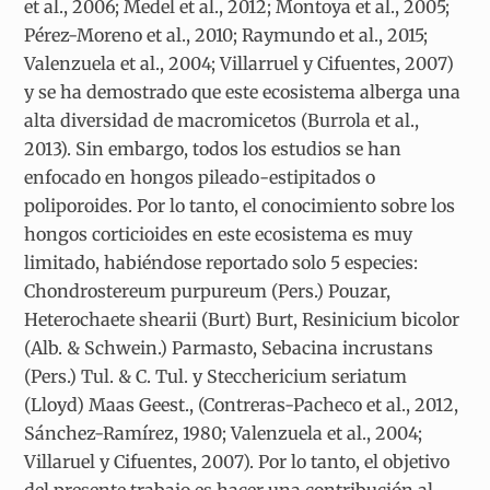
et al., 2006; Medel et al., 2012; Montoya et al., 2005;
Pérez-Moreno et al., 2010; Raymundo et al., 2015;
Valenzuela et al., 2004; Villarruel y Cifuentes, 2007)
y se ha demostrado que este ecosistema alberga una
alta diversidad de macromicetos (Burrola et al.,
2013). Sin embargo, todos los estudios se han
enfocado en hongos pileado-estipitados o
poliporoides. Por lo tanto, el conocimiento sobre los
hongos corticioides en este ecosistema es muy
limitado, habiéndose reportado solo 5 especies:
Chondrostereum purpureum (Pers.) Pouzar,
Heterochaete shearii (Burt) Burt, Resinicium bicolor
(Alb. & Schwein.) Parmasto, Sebacina incrustans
(Pers.) Tul. & C. Tul. y Stecchericium seriatum
(Lloyd) Maas Geest., (Contreras-Pacheco et al., 2012,
Sánchez-Ramírez, 1980; Valenzuela et al., 2004;
Villaruel y Cifuentes, 2007). Por lo tanto, el objetivo
del presente trabajo es hacer una contribución al