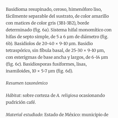
Basidioma resupinado, ceroso, himenóforo liso,
fácilmente separable del sustrato, de color amarillo
con matices de color gris (3B1-3B2), borde
determinado (fig. 6a). Sistema hifal monomítico con
hifas de septo simple, de 5 a 6 µm de diámetro (fig.
6b). Basidiolos de 20-40 × 9-10 µm. Basidio
tetraspórico, sin fíbula basal, de 25-30 × 9-10 µm,
con esterigmas de base ancha y largos, de 6-14 µm
(fig. 6c). Basidiosporas fusiformes, lisas,
inamiloides, 10 × 5-7 µm (fig. 6d).
Resumen taxonómico
Hábitat
: sobre corteza de
A. religiosa
ocasionando
pudrición café.
Material estudiado
: Estado de México: municipio de