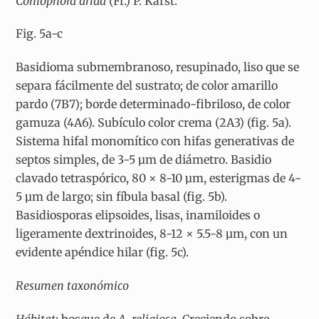
Coniophora arida
(Fr.) P. Karst.
Fig. 5a-c
Basidioma submembranoso, resupinado, liso que se
separa fácilmente del sustrato; de color amarillo
pardo (7B7); borde determinado-fibriloso, de color
gamuza (4A6). Subículo color crema (2A3) (fig. 5a).
Sistema hifal monomítico con hifas generativas de
septos simples, de 3-5 µm de diámetro. Basidio
clavado tetraspórico, 80 × 8-10 µm, esterigmas de 4-
5 µm de largo; sin fíbula basal (fig. 5b).
Basidiosporas elipsoides, lisas, inamiloides o
ligeramente dextrinoides, 8-12 × 5.5-8 µm, con un
evidente apéndice hilar (fig. 5c).
Resumen taxonómico
Hábitat
: bosque de
A. religiosa
. Creciendo sobre