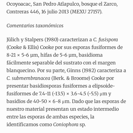
Ocoyoacac, San Pedro Atlapulco, bosque el Zarco,
Contreras 446, 16 julio 2013 (MEXU 27157).
Comentarios taxonómicos
Jülich y Stalpers (1980) caracterizan a
C. fusispora
(Cooke & Ellis) Cooke por sus esporas fusiformes de
8-21 × 5-6 µm, hifas de 5-6 µm, basidioma
fácilmente separable del sustrato con el margen
blanquecino. Por su parte, Ginns (1982) caracteriza a
C. submembranacea
(Berk. & Broome) Cooke por
presentar basidiosporas fusiformes a elipsoide-
fusiformes de 7.4-11 (-13.5) × 3.6-4.5 (-5.5) μm y
basidios de 40-50 × 6-8 μm. Dado que las esporas de
nuestro material presentan un estado intermedio
entre las esporas de ambas especies, la
identificamos como
Coniophora
sp.