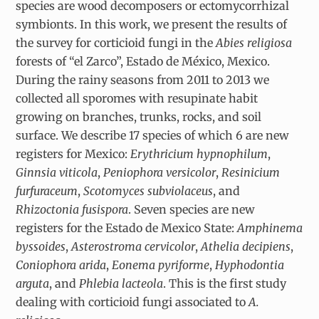
species are wood decomposers or ectomycorrhizal
symbionts. In this work, we present the results of
the survey for corticioid fungi in the
Abies religiosa
forests of “el Zarco”, Estado de México, Mexico.
During the rainy seasons from 2011 to 2013 we
collected all sporomes with resupinate habit
growing on branches, trunks, rocks, and soil
surface. We describe 17 species of which 6 are new
registers for Mexico:
Erythricium hypnophilum
,
Ginnsia viticola
,
Peniophora versicolor
,
Resinicium
furfuraceum
,
Scotomyces subviolaceus
, and
Rhizoctonia fusispora
. Seven species are new
registers for the Estado de Mexico State:
Amphinema
byssoides
,
Asterostroma cervicolor
,
Athelia decipiens
,
Coniophora arida
,
Eonema pyriforme
,
Hyphodontia
arguta
, and
Phlebia lacteola
. This is the first study
dealing with corticioid fungi associated to
A.