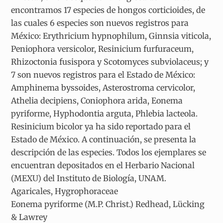
encontramos 17 especies de hongos corticioides, de
las cuales 6 especies son nuevos registros para
México: Erythricium hypnophilum, Ginnsia viticola,
Peniophora versicolor, Resinicium furfuraceum,
Rhizoctonia fusispora y Scotomyces subviolaceus; y
7 son nuevos registros para el Estado de México:
Amphinema byssoides, Asterostroma cervicolor,
Athelia decipiens, Coniophora arida, Eonema
pyriforme, Hyphodontia arguta, Phlebia lacteola.
Resinicium bicolor ya ha sido reportado para el
Estado de México. A continuación, se presenta la
descripción de las especies. Todos los ejemplares se
encuentran depositados en el Herbario Nacional
(MEXU) del Instituto de Biología, UNAM.
Agaricales, Hygrophoraceae
Eonema pyriforme (M.P. Christ.) Redhead, Lücking
& Lawrey