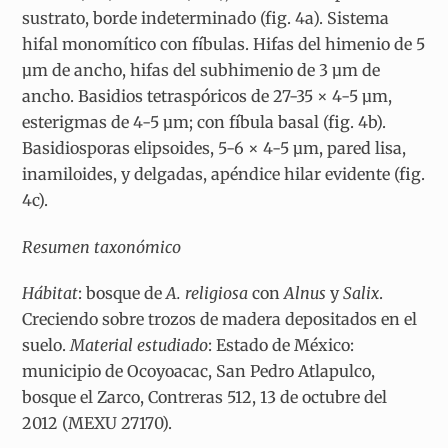
sustrato, borde indeterminado (fig. 4a). Sistema
hifal monomítico con fíbulas. Hifas del himenio de 5
µm de ancho, hifas del subhimenio de 3 µm de
ancho. Basidios tetraspóricos de 27-35 × 4-5 µm,
esterigmas de 4-5 µm; con fíbula basal (fig. 4b).
Basidiosporas elipsoides, 5-6 × 4-5 µm, pared lisa,
inamiloides, y delgadas, apéndice hilar evidente (fig.
4c).
Resumen taxonómico
Hábitat
: bosque de
A. religiosa
con
Alnus
y
Salix
.
Creciendo sobre trozos de madera depositados en el
suelo.
Material estudiado
: Estado de México:
municipio de Ocoyoacac, San Pedro Atlapulco,
bosque el Zarco, Contreras 512, 13 de octubre del
2012 (MEXU 27170).