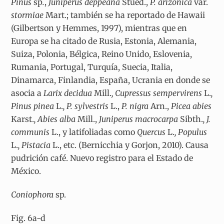
Pinus
sp
.
,
Juniperus deppeana
Stued.,
P. arizonica
var.
stormiae
Mart.; también se ha reportado de Hawaii
(Gilbertson y Hemmes, 1997), mientras que en
Europa se ha citado de Rusia, Estonia, Alemania,
Suiza, Polonia, Bélgica, Reino Unido, Eslovenia,
Rumania, Portugal, Turquía, Suecia, Italia,
Dinamarca, Finlandia, España, Ucrania en donde se
asocia a
Larix decidua
Mill.
, Cupressus sempervirens
L.
,
Pinus pinea
L.
, P. sylvestris
L.,
P. nigra
Arn.,
Picea abies
Karst.
, Abies alba
Mill.,
Juniperus macrocarpa
Sibth.
, J.
communis
L., y latifoliadas como
Quercus
L.
, Populus
L.
, Pistacia
L., etc. (Bernicchia y Gorjon, 2010). Causa
pudrición café. Nuevo registro para el Estado de
México.
Coniophora
sp.
Fig. 6a-d