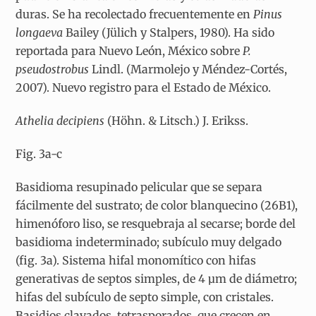
duras. Se ha recolectado frecuentemente en
Pinus
longaeva
Bailey (Jülich y Stalpers, 1980). Ha sido
reportada para Nuevo León, México sobre
P.
pseudostrobus
Lindl. (Marmolejo y Méndez-Cortés,
2007). Nuevo registro para el Estado de México.
Athelia decipiens
(Höhn. & Litsch.) J. Erikss.
Fig. 3a-c
Basidioma resupinado pelicular que se separa
fácilmente del sustrato; de color blanquecino (26B1),
himenóforo liso, se resquebraja al secarse; borde del
basidioma indeterminado; subículo muy delgado
(fig. 3a). Sistema hifal monomítico con hifas
generativas de septos simples, de 4 µm de diámetro;
hifas del subículo de septo simple, con cristales.
Basidios clavados, tetrasporados, que crecen en