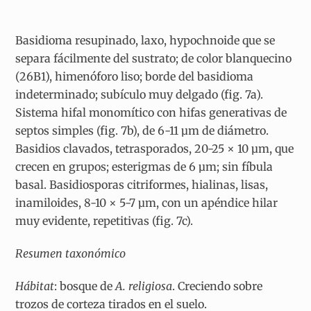
Basidioma resupinado, laxo, hypochnoide que se
separa fácilmente del sustrato; de color blanquecino
(26B1), himenóforo liso; borde del basidioma
indeterminado; subículo muy delgado (fig. 7a).
Sistema hifal monomítico con hifas generativas de
septos simples (fig. 7b), de 6-11 µm de diámetro.
Basidios clavados, tetrasporados, 20-25 × 10 µm, que
crecen en grupos; esterigmas de 6 µm; sin fíbula
basal. Basidiosporas citriformes, hialinas, lisas,
inamiloides, 8-10 × 5-7 µm, con un apéndice hilar
muy evidente, repetitivas (fig. 7c).
Resumen taxonómico
Hábitat
: bosque de
A. religiosa
. Creciendo sobre
trozos de corteza tirados en el suelo.